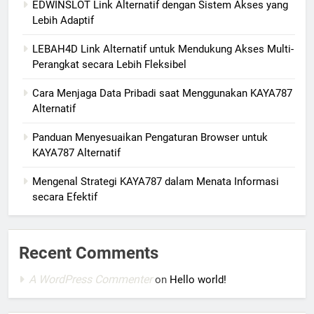
EDWINSLOT Link Alternatif dengan Sistem Akses yang
Lebih Adaptif
LEBAH4D Link Alternatif untuk Mendukung Akses Multi-
Perangkat secara Lebih Fleksibel
Cara Menjaga Data Pribadi saat Menggunakan KAYA787
Alternatif
Panduan Menyesuaikan Pengaturan Browser untuk
KAYA787 Alternatif
Mengenal Strategi KAYA787 dalam Menata Informasi
secara Efektif
Recent Comments
A WordPress Commenter
on
Hello world!