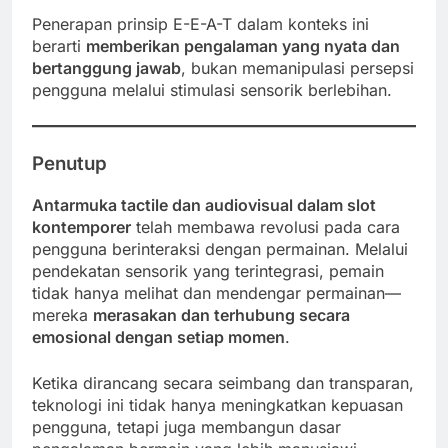
Penerapan prinsip E-E-A-T dalam konteks ini
berarti
memberikan pengalaman yang nyata dan
bertanggung jawab
, bukan memanipulasi persepsi
pengguna melalui stimulasi sensorik berlebihan.
Penutup
Antarmuka tactile dan audiovisual dalam slot
kontemporer
telah membawa revolusi pada cara
pengguna berinteraksi dengan permainan. Melalui
pendekatan sensorik yang terintegrasi, pemain
tidak hanya melihat dan mendengar permainan—
mereka
merasakan dan terhubung secara
emosional dengan setiap momen
.
Ketika dirancang secara seimbang dan transparan,
teknologi ini tidak hanya meningkatkan kepuasan
pengguna, tetapi juga membangun dasar