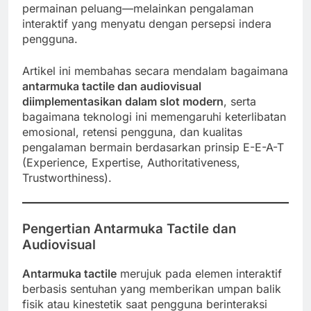
permainan peluang—melainkan pengalaman
interaktif yang menyatu dengan persepsi indera
pengguna.
Artikel ini membahas secara mendalam bagaimana
antarmuka tactile dan audiovisual
diimplementasikan dalam slot modern
, serta
bagaimana teknologi ini memengaruhi keterlibatan
emosional, retensi pengguna, dan kualitas
pengalaman bermain berdasarkan prinsip E-E-A-T
(Experience, Expertise, Authoritativeness,
Trustworthiness).
Pengertian Antarmuka Tactile dan
Audiovisual
Antarmuka tactile
merujuk pada elemen interaktif
berbasis sentuhan yang memberikan umpan balik
fisik atau kinestetik saat pengguna berinteraksi