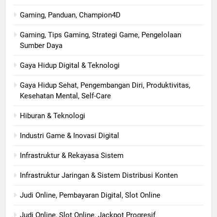
Gaming, Panduan, Champion4D
Gaming, Tips Gaming, Strategi Game, Pengelolaan
Sumber Daya
Gaya Hidup Digital & Teknologi
Gaya Hidup Sehat, Pengembangan Diri, Produktivitas,
Kesehatan Mental, Self-Care
Hiburan & Teknologi
Industri Game & Inovasi Digital
Infrastruktur & Rekayasa Sistem
Infrastruktur Jaringan & Sistem Distribusi Konten
Judi Online, Pembayaran Digital, Slot Online
Judi Online, Slot Online, Jackpot Progresif