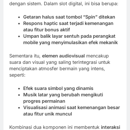
dengan sistem. Dalam slot digital, ini bisa berupa:
Getaran halus saat tombol “Spin” ditekan
Respons haptic saat terjadi kemenangan
atau fitur bonus aktif
Umpan balik layar sentuh pada perangkat
mobile yang menyimulasikan efek mekanik
Sementara itu,
elemen audiovisual
mencakup
suara dan visual yang saling terintegrasi untuk
menciptakan atmosfer bermain yang intens,
seperti:
Efek suara simbol yang dinamis
Musik latar yang berubah mengikuti
progres permainan
Visualisasi animasi saat kemenangan besar
atau fitur unik muncul
Kombinasi dua komponen ini membentuk
interaksi