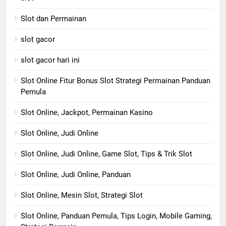
Slot dan Permainan
slot gacor
slot gacor hari ini
Slot Online Fitur Bonus Slot Strategi Permainan Panduan
Pemula
Slot Online, Jackpot, Permainan Kasino
Slot Online, Judi Online
Slot Online, Judi Online, Game Slot, Tips & Trik Slot
Slot Online, Judi Online, Panduan
Slot Online, Mesin Slot, Strategi Slot
Slot Online, Panduan Pemula, Tips Login, Mobile Gaming,