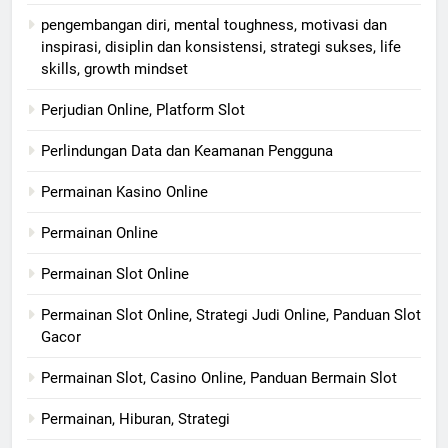
pengembangan diri, mental toughness, motivasi dan
inspirasi, disiplin dan konsistensi, strategi sukses, life
skills, growth mindset
Perjudian Online, Platform Slot
Perlindungan Data dan Keamanan Pengguna
Permainan Kasino Online
Permainan Online
Permainan Slot Online
Permainan Slot Online, Strategi Judi Online, Panduan Slot
Gacor
Permainan Slot, Casino Online, Panduan Bermain Slot
Permainan, Hiburan, Strategi