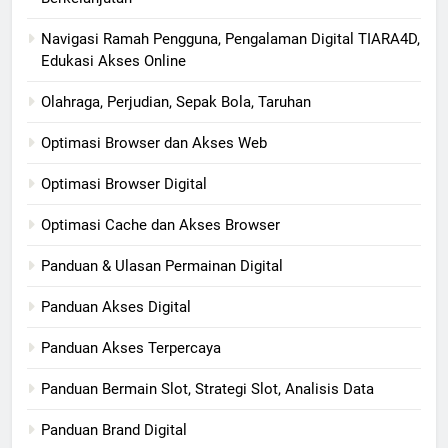
Navigasi Ramah Pengguna, Pengalaman Digital TIARA4D,
Edukasi Akses Online
Olahraga, Perjudian, Sepak Bola, Taruhan
Optimasi Browser dan Akses Web
Optimasi Browser Digital
Optimasi Cache dan Akses Browser
Panduan & Ulasan Permainan Digital
Panduan Akses Digital
Panduan Akses Terpercaya
Panduan Bermain Slot, Strategi Slot, Analisis Data
Panduan Brand Digital