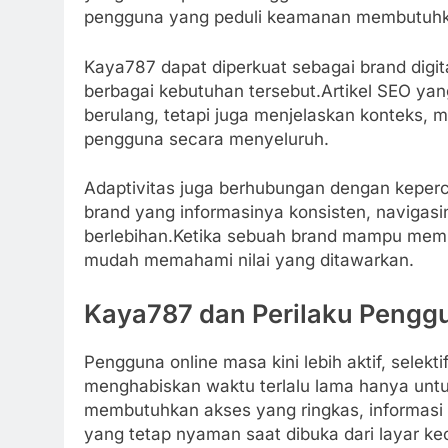
pengguna yang peduli keamanan membutuhkan 
Kaya787 dapat diperkuat sebagai brand dig
berbagai kebutuhan tersebut.Artikel SEO ya
berulang, tetapi juga menjelaskan konteks,
pengguna secara menyeluruh.
Adaptivitas juga berhubungan dengan kepe
brand yang informasinya konsisten, navigas
berlebihan.Ketika sebuah brand mampu membe
mudah memahami nilai yang ditawarkan.
Kaya787 dan Perilaku Penggu
Pengguna online masa kini lebih aktif, selekt
menghabiskan waktu terlalu lama hanya unt
membutuhkan akses yang ringkas, informasi
yang tetap nyaman saat dibuka dari layar kec