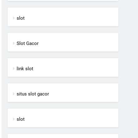
slot
Slot Gacor
link slot
situs slot gacor
slot