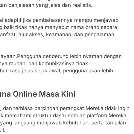
penjelasan yang jelas dan realistis.
ital adaptif jika pembahasannya mampu menjawab
ng baik tidak hanya menyebut nama brand secara
 manfaat, alur akses, keamanan, dan pengalaman
rcayaan.Pengguna cenderung lebih nyaman dengan
inya mudah, dan komunikasinya tidak
ri rasa jelas sejak awal, pengguna akan lebih
na Online Masa Kini
if, dan terbiasa berpindah perangkat.Mereka tidak ingin
uk memahami struktur dasar sebuah platform.Mereka
 yang langsung menjawab kebutuhan, serta tampilan
il.