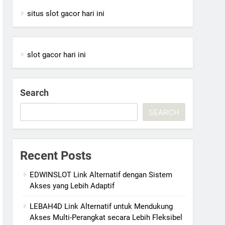
situs slot gacor hari ini
slot gacor hari ini
Search
SEARCH
Recent Posts
EDWINSLOT Link Alternatif dengan Sistem
Akses yang Lebih Adaptif
LEBAH4D Link Alternatif untuk Mendukung
Akses Multi-Perangkat secara Lebih Fleksibel