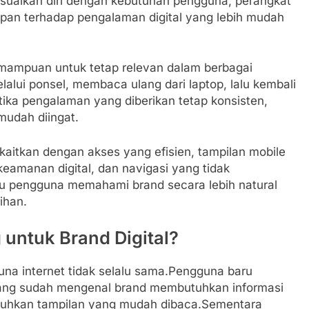
suaikan diri dengan kebutuhan pengguna, perangkat
apan terhadap pengalaman digital yang lebih mudah
kemampuan untuk tetap relevan dalam berbagai
alui ponsel, membaca ulang dari laptop, lalu kembali
etika pengalaman yang diberikan tetap konsisten,
mudah diingat.
kaitkan dengan akses yang efisien, tampilan mobile
 keamanan digital, dan navigasi yang tidak
 pengguna memahami brand secara lebih natural
ihan.
untuk Brand Digital?
una internet tidak selalu sama.Pengguna baru
ang sudah mengenal brand membutuhkan informasi
tuhkan tampilan yang mudah dibaca.Sementara