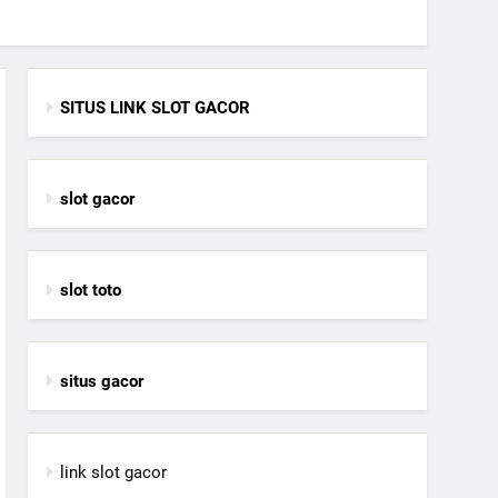
SITUS LINK SLOT GACOR
slot gacor
slot toto
situs gacor
link slot gacor