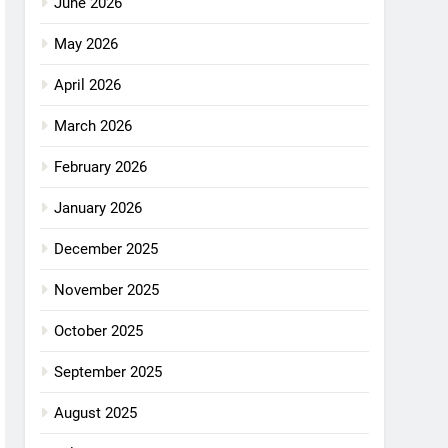
June 2026
May 2026
April 2026
March 2026
February 2026
January 2026
December 2025
November 2025
October 2025
September 2025
August 2025