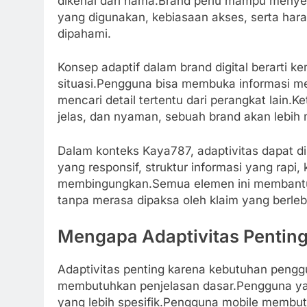
dikenal dari nama.Brand perlu mampu menye
yang digunakan, kebiasaan akses, serta har
dipahami.
Konsep adaptif dalam brand digital berarti 
situasi.Pengguna bisa membuka informasi mel
mencari detail tertentu dari perangkat lain.K
jelas, dan nyaman, sebuah brand akan lebih 
Dalam konteks Kaya787, adaptivitas dapat di
yang responsif, struktur informasi yang rapi,
membingungkan.Semua elemen ini membantu
tanpa merasa dipaksa oleh klaim yang berleb
Mengapa Adaptivitas Penting 
Adaptivitas penting karena kebutuhan pengg
membutuhkan penjelasan dasar.Pengguna y
yang lebih spesifik.Pengguna mobile membu