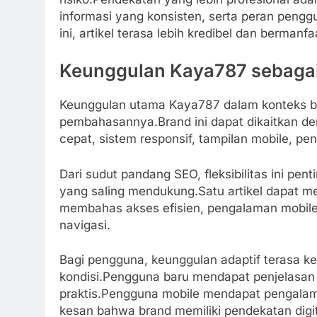
informasi yang konsisten, serta peran pen
ini, artikel terasa lebih kredibel dan bermanfa
Keunggulan Kaya787 sebagai 
Keunggulan utama Kaya787 dalam konteks brand
pembahasannya.Brand ini dapat dikaitkan d
cepat, sistem responsif, tampilan mobile, 
Dari sudut pandang SEO, fleksibilitas ini p
yang saling mendukung.Satu artikel dapat me
membahas akses efisien, pengalaman mobile,
navigasi.
Bagi pengguna, keunggulan adaptif terasa k
kondisi.Pengguna baru mendapat penjelasan
praktis.Pengguna mobile mendapat pengal
kesan bahwa brand memiliki pendekatan digit