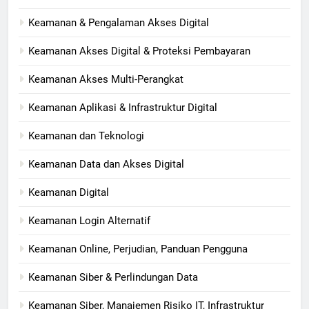
Keamanan & Pengalaman Akses Digital
Keamanan Akses Digital & Proteksi Pembayaran
Keamanan Akses Multi-Perangkat
Keamanan Aplikasi & Infrastruktur Digital
Keamanan dan Teknologi
Keamanan Data dan Akses Digital
Keamanan Digital
Keamanan Login Alternatif
Keamanan Online, Perjudian, Panduan Pengguna
Keamanan Siber & Perlindungan Data
Keamanan Siber, Manajemen Risiko IT, Infrastruktur