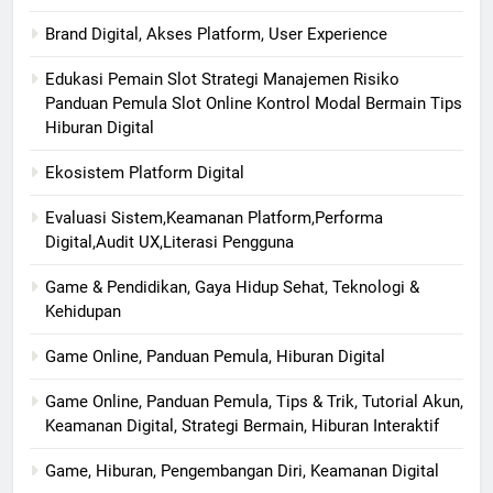
Brand Digital, Akses Platform, User Experience
Edukasi Pemain Slot Strategi Manajemen Risiko
Panduan Pemula Slot Online Kontrol Modal Bermain Tips
Hiburan Digital
Ekosistem Platform Digital
Evaluasi Sistem,Keamanan Platform,Performa
Digital,Audit UX,Literasi Pengguna
Game & Pendidikan, Gaya Hidup Sehat, Teknologi &
Kehidupan
Game Online, Panduan Pemula, Hiburan Digital
Game Online, Panduan Pemula, Tips & Trik, Tutorial Akun,
Keamanan Digital, Strategi Bermain, Hiburan Interaktif
Game, Hiburan, Pengembangan Diri, Keamanan Digital