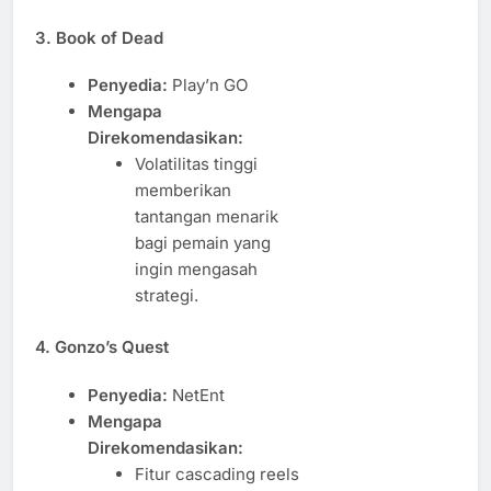
3. Book of Dead
Penyedia:
Play’n GO
Mengapa
Direkomendasikan:
Volatilitas tinggi
memberikan
tantangan menarik
bagi pemain yang
ingin mengasah
strategi.
4. Gonzo’s Quest
Penyedia:
NetEnt
Mengapa
Direkomendasikan:
Fitur cascading reels