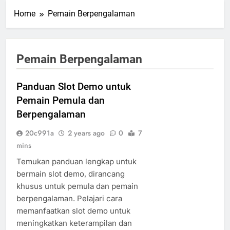
Home
Pemain Berpengalaman
Pemain Berpengalaman
Panduan Slot Demo untuk
Pemain Pemula dan
Berpengalaman
20c991a
2 years ago
0
7
mins
Temukan panduan lengkap untuk
bermain slot demo, dirancang
khusus untuk pemula dan pemain
berpengalaman. Pelajari cara
memanfaatkan slot demo untuk
meningkatkan keterampilan dan