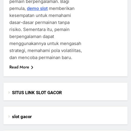
pemain berpengalaman. Bagi
pemula,
demo slot
memberikan
kesempatan untuk memahami
dasar-dasar permainan tanpa
risiko. Sementara itu, pemain
berpengalaman dapat
menggunakannya untuk mengasah
strategi, memahami pola volatilitas,
dan mencoba permainan baru.
Read More
SITUS LINK SLOT GACOR
slot gacor