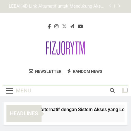
Skip
Cara Menjaga Data Pribadi saat Menggunakan
to
KAYA787 Alternatif
content
Panduan Menyesuaikan Pengaturan Browser
untuk KAYA787 Alternatif
EDWINSLOT Link Alternatif dengan Sistem Akses
yang Lebih Adaptif
LEBAH4D Link Alternatif untuk Mendukung Akses
Multi-Perangkat secara Lebih Fleksibel
Cara Menjaga Data Pribadi saat Menggunakan
KAYA787 Alternatif
Fizjo Rytm
Dapatkan Perawatan Fisioterapi Profesional
Panduan Menyesuaikan Pengaturan Browser
NEWSLETTER
RANDOM NEWS
untuk KAYA787 Alternatif
Di Fizjo Rytm Untuk Kesehatan Tubuh
Optimal.
MENU
WINSLOT Link Alternatif dengan Sistem Akses yang Lebih Ada
HEADLINES
Weeks Ago