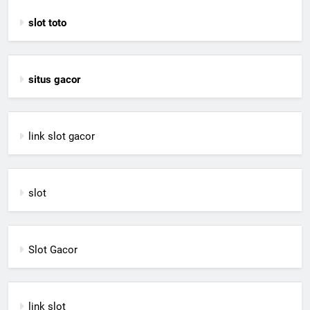
slot toto
situs gacor
link slot gacor
slot
Slot Gacor
link slot