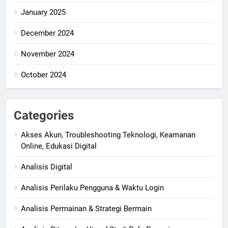
January 2025
December 2024
November 2024
October 2024
Categories
Akses Akun, Troubleshooting Teknologi, Keamanan
Online, Edukasi Digital
Analisis Digital
Analisis Perilaku Pengguna & Waktu Login
Analisis Permainan & Strategi Bermain