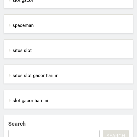
slot gacor
spaceman
situs slot
situs slot gacor hari ini
slot gacor hari ini
Search
SEARCH