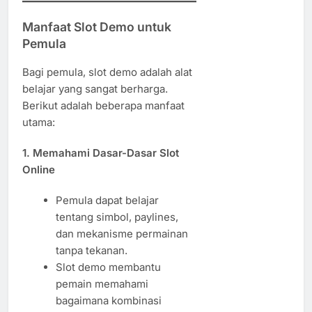
Manfaat Slot Demo untuk
Pemula
Bagi pemula, slot demo adalah alat
belajar yang sangat berharga.
Berikut adalah beberapa manfaat
utama:
1. Memahami Dasar-Dasar Slot
Online
Pemula dapat belajar
tentang simbol, paylines,
dan mekanisme permainan
tanpa tekanan.
Slot demo membantu
pemain memahami
bagaimana kombinasi