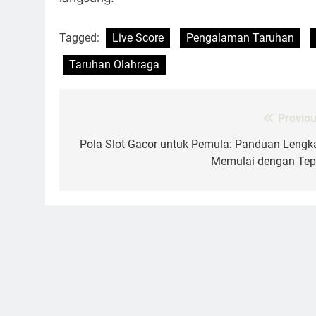
Tagged:
Live Score
Pengalaman Taruhan
Taruhan Olahraga
Previou
Post
navigation
Pola Slot Gacor untuk Pemula: Panduan Lengk
Memulai dengan Tep