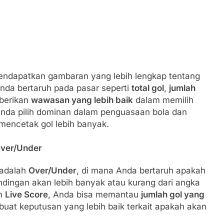
mendapatkan gambaran yang lebih lengkap tentang
nda bertaruh pada pasar seperti
total gol
,
jumlah
mberikan
wawasan yang lebih baik
dalam memilih
 Anda pilih dominan dalam penguasaan bola dan
encetak gol lebih banyak.
ver/Under
 adalah
Over/Under
, di mana Anda bertaruh apakah
ndingan akan lebih banyak atau kurang dari angka
an
Live Score
, Anda bisa memantau
jumlah gol yang
at keputusan yang lebih baik terkait apakah akan