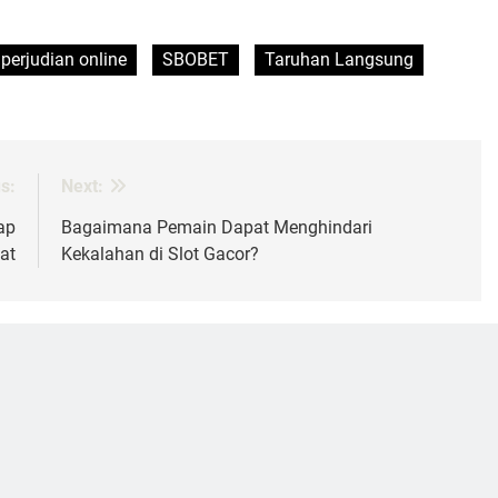
perjudian online
SBOBET
Taruhan Langsung
s:
Next:
ap
Bagaimana Pemain Dapat Menghindari
at
Kekalahan di Slot Gacor?