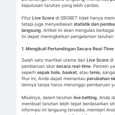
keputusan taruhan yang lebih cerdas.
Fitur
Live Score
di SBOBET tidak hanya membe
tetapi juga menyediakan
statistik dan pemba
langsung
. Artikel ini akan mengulas berbaga
ini dapat meningkatkan pengalaman taruhan
1.
Mengikuti Pertandingan Secara Real-Time
Salah satu manfaat utama dari
Live Score
di
pembaruan skor
secara real-time
. Pemain ya
seperti
sepak bola
,
basket
, atau
tenis
, sanga
fitur ini, Anda dapat memantau
perubahan s
lainnya tanpa harus menunggu pembaruan ya
Misalnya, dalam taruhan
live betting
, Anda d
membuat taruhan lebih tepat berdasarkan s
informasi ini langsung tersedia, memberi An