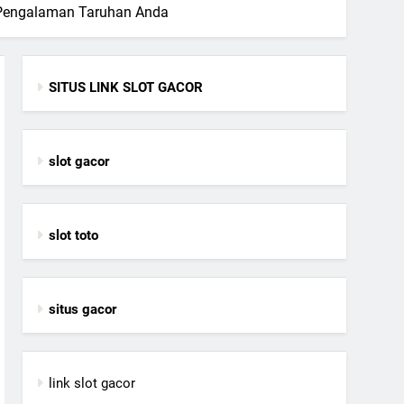
 Pengalaman Taruhan Anda
SITUS LINK SLOT GACOR
slot gacor
slot toto
situs gacor
link slot gacor