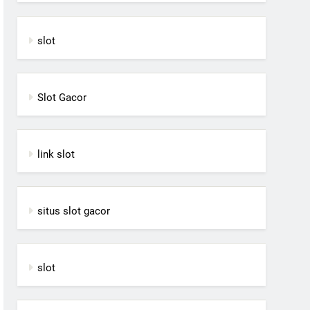
slot
Slot Gacor
link slot
situs slot gacor
slot