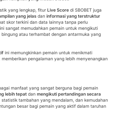
tik yang lengkap, fitur
Live Score
di SBOBET juga
ampilan yang jelas
dan
informasi yang terstruktur
t skor terkini dan data lainnya tanpa perlu
ini sangat memudahkan pemain untuk mengikuti
a bingung atau terhambat dengan antarmuka yang
if
ini memungkinkan pemain untuk menikmati
h, memberikan pengalaman yang lebih menyenangkan
gai manfaat yang sangat berguna bagi pemain
g lebih tepat
dan
mengikuti pertandingan secara
, statistik tambahan yang mendalam, dan kemudahan
ungan besar bagi pemain yang aktif dalam taruhan