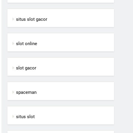
situs slot gacor
slot online
slot gacor
spaceman
situs slot