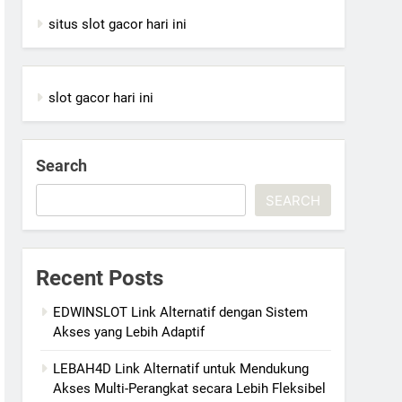
situs slot gacor hari ini
slot gacor hari ini
Search
SEARCH
Recent Posts
EDWINSLOT Link Alternatif dengan Sistem
Akses yang Lebih Adaptif
LEBAH4D Link Alternatif untuk Mendukung
Akses Multi-Perangkat secara Lebih Fleksibel