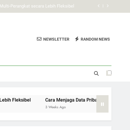
ulti-Perangkat secara Lebih Fleksibel
 saat Menggunakan KAYA787 Alternatif
ran Browser untuk KAYA787 Alternatif
NEWSLETTER
RANDOM NEWS
ngan Sistem Akses yang Lebih Adaptif
ulti-Perangkat secara Lebih Fleksibel
an Tubuh Optimal.
 saat Menggunakan KAYA787 Alternatif
ran Browser untuk KAYA787 Alternatif
el
Cara Menjaga Data Pribadi saat Menggunakan KAYA78
3 Weeks Ago