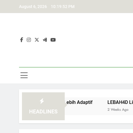
Skip
August 6, 2026
10:19:53 PM
to
content
Fiz
Dapatkan P
stem Akses yang Lebih Adaptif
LEBAH4D Link Alternatif
2 Weeks Ago
HEADLINES