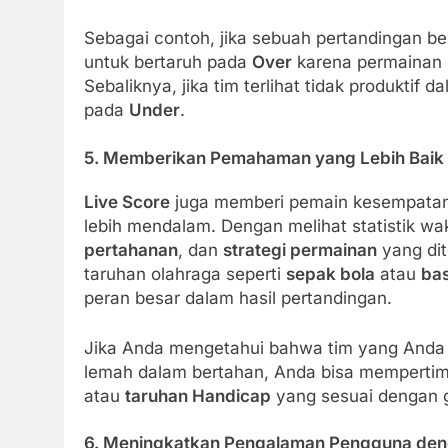
Sebagai contoh, jika sebuah pertandingan be
untuk bertaruh pada
Over
karena permainan 
Sebaliknya, jika tim terlihat tidak produktif
pada
Under
.
5.
Memberikan Pemahaman yang Lebih Baik 
Live Score
juga memberi pemain kesempata
lebih mendalam. Dengan melihat statistik wa
pertahanan
, dan
strategi permainan
yang dit
taruhan olahraga seperti
sepak bola
atau
ba
peran besar dalam hasil pertandingan.
Jika Anda mengetahui bahwa tim yang Anda
lemah dalam bertahan, Anda bisa mempert
atau
taruhan Handicap
yang sesuai dengan g
6.
Meningkatkan Pengalaman Pengguna den