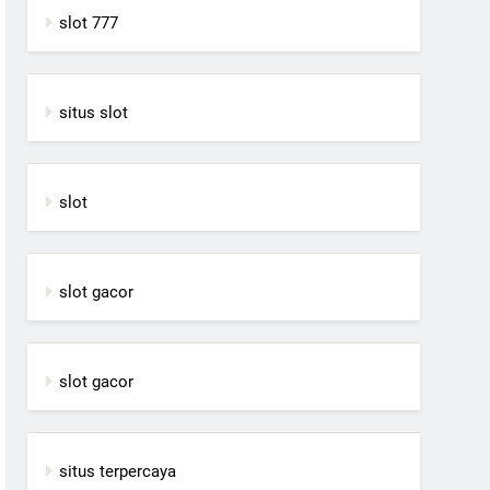
slot 777
situs slot
slot
slot gacor
slot gacor
situs terpercaya