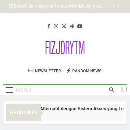
Skip
Cara Menjaga Data Pribadi saat Menggunakan
to
KAYA787 Alternatif
content
Panduan Menyesuaikan Pengaturan Browser
untuk KAYA787 Alternatif
EDWINSLOT Link Alternatif dengan Sistem Akses
yang Lebih Adaptif
LEBAH4D Link Alternatif untuk Mendukung Akses
Multi-Perangkat secara Lebih Fleksibel
Cara Menjaga Data Pribadi saat Menggunakan
KAYA787 Alternatif
Fizjo Rytm
Dapatkan Perawatan Fisioterapi Profesional
Panduan Menyesuaikan Pengaturan Browser
NEWSLETTER
RANDOM NEWS
untuk KAYA787 Alternatif
Di Fizjo Rytm Untuk Kesehatan Tubuh
Optimal.
MENU
WINSLOT Link Alternatif dengan Sistem Akses yang Lebih Ada
HEADLINES
Weeks Ago