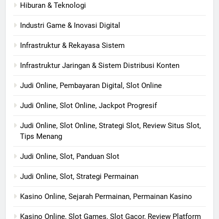
Hiburan & Teknologi
Industri Game & Inovasi Digital
Infrastruktur & Rekayasa Sistem
Infrastruktur Jaringan & Sistem Distribusi Konten
Judi Online, Pembayaran Digital, Slot Online
Judi Online, Slot Online, Jackpot Progresif
Judi Online, Slot Online, Strategi Slot, Review Situs Slot,
Tips Menang
Judi Online, Slot, Panduan Slot
Judi Online, Slot, Strategi Permainan
Kasino Online, Sejarah Permainan, Permainan Kasino
Kasino Online, Slot Games, Slot Gacor, Review Platform