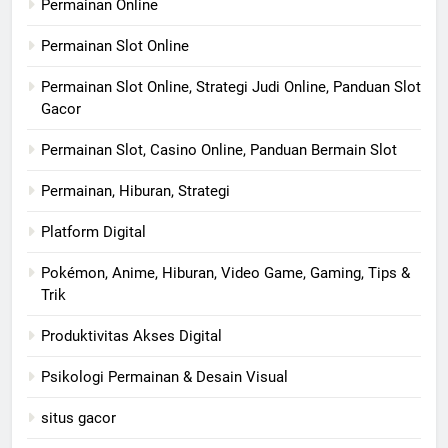
Permainan Online
Permainan Slot Online
Permainan Slot Online, Strategi Judi Online, Panduan Slot
Gacor
Permainan Slot, Casino Online, Panduan Bermain Slot
Permainan, Hiburan, Strategi
Platform Digital
Pokémon, Anime, Hiburan, Video Game, Gaming, Tips &
Trik
Produktivitas Akses Digital
Psikologi Permainan & Desain Visual
situs gacor