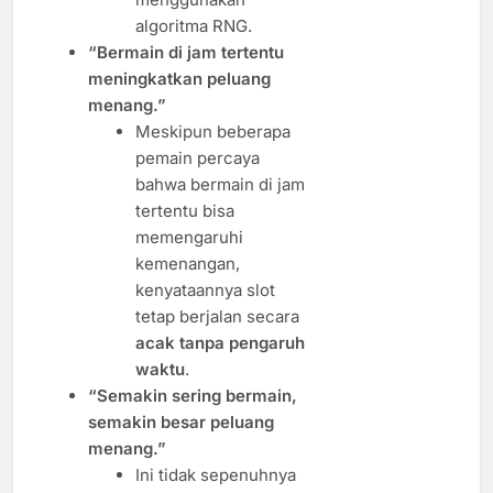
algoritma RNG.
“Bermain di jam tertentu
meningkatkan peluang
menang.”
Meskipun beberapa
pemain percaya
bahwa bermain di jam
tertentu bisa
memengaruhi
kemenangan,
kenyataannya slot
tetap berjalan secara
acak tanpa pengaruh
waktu
.
“Semakin sering bermain,
semakin besar peluang
menang.”
Ini tidak sepenuhnya