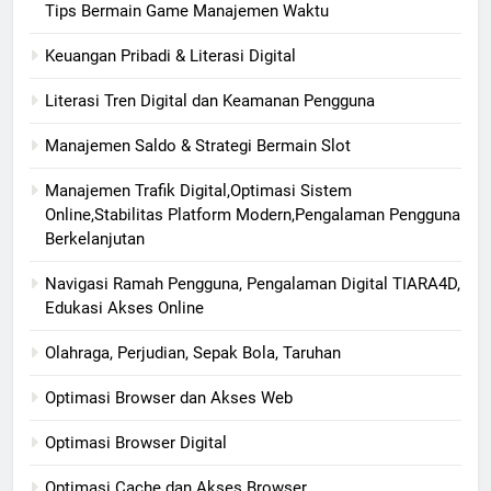
Tips Bermain Game Manajemen Waktu
Keuangan Pribadi & Literasi Digital
Literasi Tren Digital dan Keamanan Pengguna
Manajemen Saldo & Strategi Bermain Slot
Manajemen Trafik Digital,Optimasi Sistem
Online,Stabilitas Platform Modern,Pengalaman Pengguna
Berkelanjutan
Navigasi Ramah Pengguna, Pengalaman Digital TIARA4D,
Edukasi Akses Online
Olahraga, Perjudian, Sepak Bola, Taruhan
Optimasi Browser dan Akses Web
Optimasi Browser Digital
Optimasi Cache dan Akses Browser