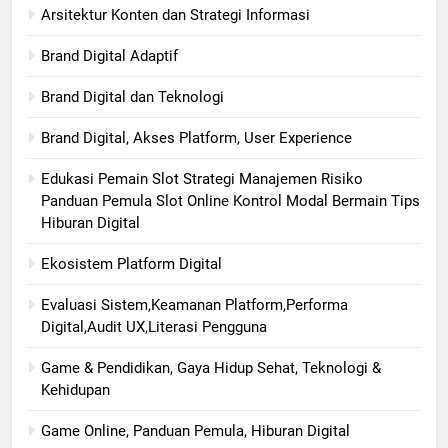
Arsitektur Konten dan Strategi Informasi
Brand Digital Adaptif
Brand Digital dan Teknologi
Brand Digital, Akses Platform, User Experience
Edukasi Pemain Slot Strategi Manajemen Risiko
Panduan Pemula Slot Online Kontrol Modal Bermain Tips
Hiburan Digital
Ekosistem Platform Digital
Evaluasi Sistem,Keamanan Platform,Performa
Digital,Audit UX,Literasi Pengguna
Game & Pendidikan, Gaya Hidup Sehat, Teknologi &
Kehidupan
Game Online, Panduan Pemula, Hiburan Digital