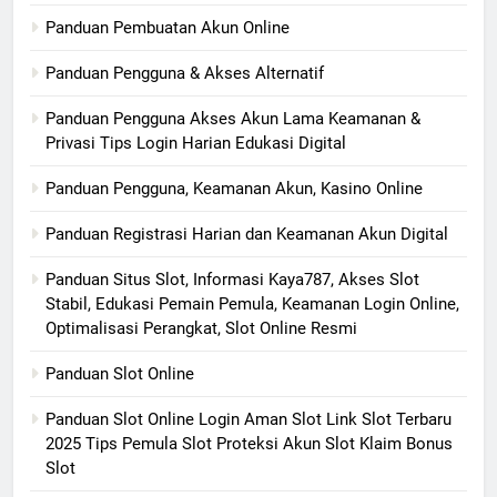
Panduan Pembuatan Akun Online
Panduan Pengguna & Akses Alternatif
Panduan Pengguna Akses Akun Lama Keamanan &
Privasi Tips Login Harian Edukasi Digital
Panduan Pengguna, Keamanan Akun, Kasino Online
Panduan Registrasi Harian dan Keamanan Akun Digital
Panduan Situs Slot, Informasi Kaya787, Akses Slot
Stabil, Edukasi Pemain Pemula, Keamanan Login Online,
Optimalisasi Perangkat, Slot Online Resmi
Panduan Slot Online
Panduan Slot Online Login Aman Slot Link Slot Terbaru
2025 Tips Pemula Slot Proteksi Akun Slot Klaim Bonus
Slot