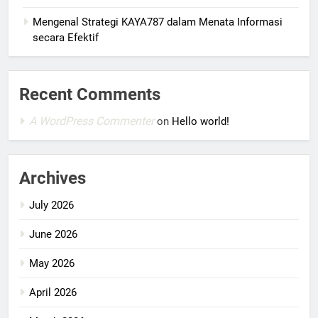
Mengenal Strategi KAYA787 dalam Menata Informasi
secara Efektif
Recent Comments
A WordPress Commenter
on
Hello world!
Archives
July 2026
June 2026
May 2026
April 2026