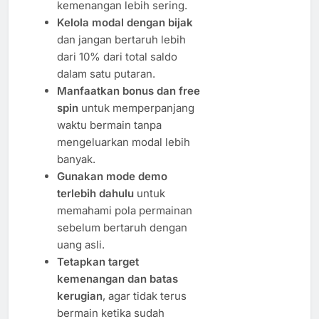
kemenangan lebih sering.
Kelola modal dengan bijak
dan jangan bertaruh lebih
dari 10% dari total saldo
dalam satu putaran.
Manfaatkan bonus dan free
spin
untuk memperpanjang
waktu bermain tanpa
mengeluarkan modal lebih
banyak.
Gunakan mode demo
terlebih dahulu
untuk
memahami pola permainan
sebelum bertaruh dengan
uang asli.
Tetapkan target
kemenangan dan batas
kerugian
, agar tidak terus
bermain ketika sudah