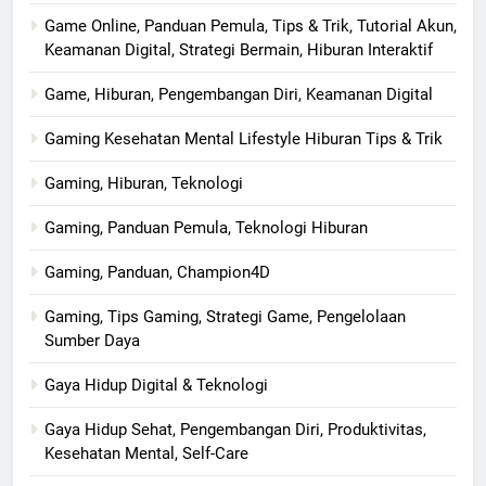
Game Online, Panduan Pemula, Tips & Trik, Tutorial Akun,
Keamanan Digital, Strategi Bermain, Hiburan Interaktif
Game, Hiburan, Pengembangan Diri, Keamanan Digital
Gaming Kesehatan Mental Lifestyle Hiburan Tips & Trik
Gaming, Hiburan, Teknologi
Gaming, Panduan Pemula, Teknologi Hiburan
Gaming, Panduan, Champion4D
Gaming, Tips Gaming, Strategi Game, Pengelolaan
Sumber Daya
Gaya Hidup Digital & Teknologi
Gaya Hidup Sehat, Pengembangan Diri, Produktivitas,
Kesehatan Mental, Self-Care