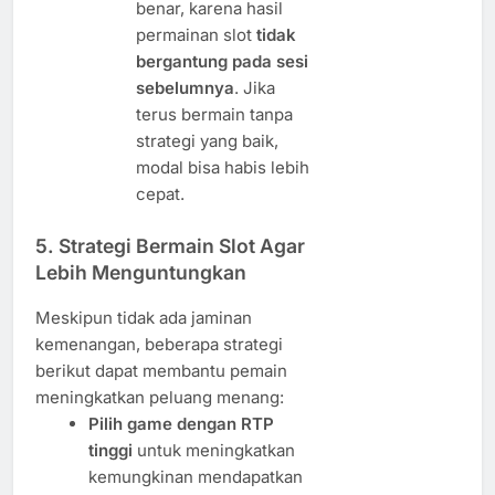
benar, karena hasil
permainan slot
tidak
bergantung pada sesi
sebelumnya
. Jika
terus bermain tanpa
strategi yang baik,
modal bisa habis lebih
cepat.
5. Strategi Bermain Slot Agar
Lebih Menguntungkan
Meskipun tidak ada jaminan
kemenangan, beberapa strategi
berikut dapat membantu pemain
meningkatkan peluang menang:
Pilih game dengan RTP
tinggi
untuk meningkatkan
kemungkinan mendapatkan