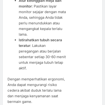
Atur ketinggian meja dan
monitor
: Pastikan layar
monitor sejajar dengan mata
Anda, sehingga Anda tidak
perlu menundukkan atau
mengangkat kepala terlalu
lama.
Istirahatkan tubuh secara
teratur
: Lakukan
peregangan atau berjalan
sebentar setiap 30-60 menit
untuk menjaga tubuh tetap
aktif.
Dengan memperhatikan ergonomi,
Anda dapat mengurangi risiko
cedera akibat duduk terlalu lama
dan menjaga kenyamanan saat
bermain game.