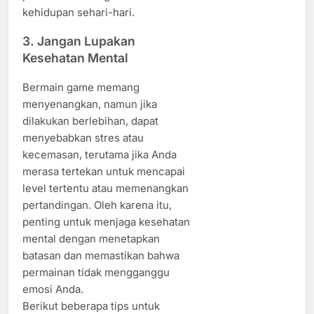
kehidupan sehari-hari.
3. Jangan Lupakan
Kesehatan Mental
Bermain game memang
menyenangkan, namun jika
dilakukan berlebihan, dapat
menyebabkan stres atau
kecemasan, terutama jika Anda
merasa tertekan untuk mencapai
level tertentu atau memenangkan
pertandingan. Oleh karena itu,
penting untuk menjaga kesehatan
mental dengan menetapkan
batasan dan memastikan bahwa
permainan tidak mengganggu
emosi Anda.
Berikut beberapa tips untuk