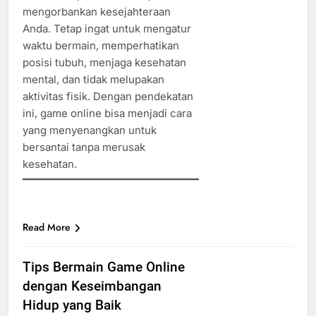
mengorbankan kesejahteraan
Anda. Tetap ingat untuk mengatur
waktu bermain, memperhatikan
posisi tubuh, menjaga kesehatan
mental, dan tidak melupakan
aktivitas fisik. Dengan pendekatan
ini, game online bisa menjadi cara
yang menyenangkan untuk
bersantai tanpa merusak
kesehatan.
Read More
Tips Bermain Game Online
dengan Keseimbangan
Hidup yang Baik