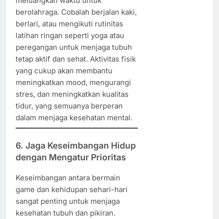
meluangkan waktu untuk
berolahraga. Cobalah berjalan kaki,
berlari, atau mengikuti rutinitas
latihan ringan seperti yoga atau
peregangan untuk menjaga tubuh
tetap aktif dan sehat. Aktivitas fisik
yang cukup akan membantu
meningkatkan mood, mengurangi
stres, dan meningkatkan kualitas
tidur, yang semuanya berperan
dalam menjaga kesehatan mental.
6. Jaga Keseimbangan Hidup
dengan Mengatur Prioritas
Keseimbangan antara bermain
game dan kehidupan sehari-hari
sangat penting untuk menjaga
kesehatan tubuh dan pikiran.