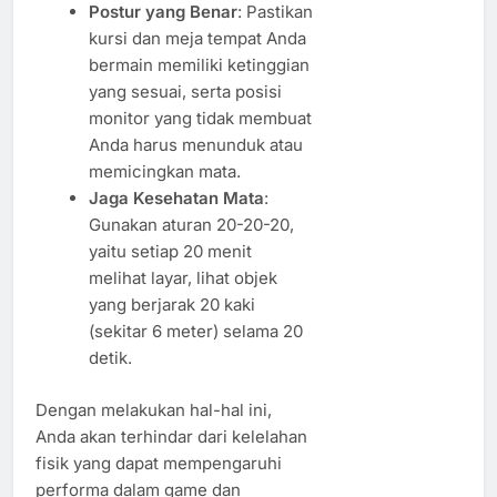
Postur yang Benar
: Pastikan
kursi dan meja tempat Anda
bermain memiliki ketinggian
yang sesuai, serta posisi
monitor yang tidak membuat
Anda harus menunduk atau
memicingkan mata.
Jaga Kesehatan Mata
:
Gunakan aturan 20-20-20,
yaitu setiap 20 menit
melihat layar, lihat objek
yang berjarak 20 kaki
(sekitar 6 meter) selama 20
detik.
Dengan melakukan hal-hal ini,
Anda akan terhindar dari kelelahan
fisik yang dapat mempengaruhi
performa dalam game dan