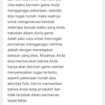
Jika waktu bermain game mulai
mengganggu pekerjaan, sekolah,
atau tugas rumah, maka saatnya
untuk mengevaluasi kembali
seberapa banyak waktu yang Anda
habiskan dalam dunia game.
Salah satu cara untuk mencegah
permainan mengganggu rutinitas
adalah dengan menetapkan
batasan yang jelas. Misalnya, Anda
bisa memutuskan bahwa Anda
hanya akan bermain game setelah
menyelesaikan tugas tertentu,
seperti pekerjaan rumah atau
aktivitas fisik. Hal ini memastikan
bahwa Anda tetap produktif dan
tidak terjebak dalam permainan
tanpa batas.