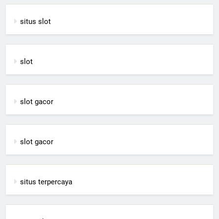
situs slot
slot
slot gacor
slot gacor
situs terpercaya