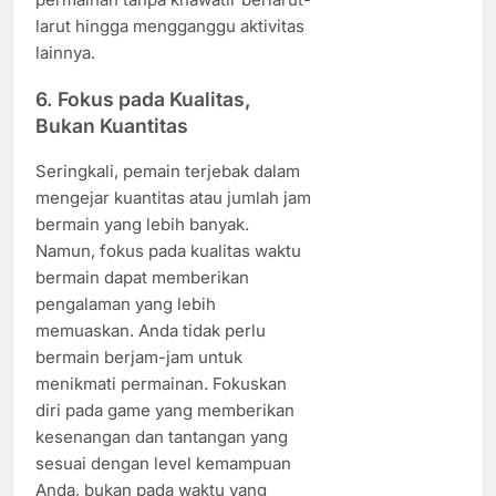
larut hingga mengganggu aktivitas
lainnya.
6. Fokus pada Kualitas,
Bukan Kuantitas
Seringkali, pemain terjebak dalam
mengejar kuantitas atau jumlah jam
bermain yang lebih banyak.
Namun, fokus pada kualitas waktu
bermain dapat memberikan
pengalaman yang lebih
memuaskan. Anda tidak perlu
bermain berjam-jam untuk
menikmati permainan. Fokuskan
diri pada game yang memberikan
kesenangan dan tantangan yang
sesuai dengan level kemampuan
Anda, bukan pada waktu yang