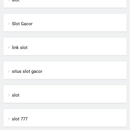
slot
Slot Gacor
link slot
situs slot gacor
slot
slot 777