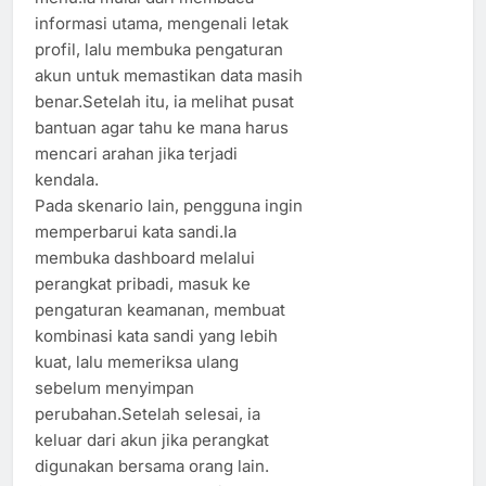
informasi utama, mengenali letak
profil, lalu membuka pengaturan
akun untuk memastikan data masih
benar.Setelah itu, ia melihat pusat
bantuan agar tahu ke mana harus
mencari arahan jika terjadi
kendala.
Pada skenario lain, pengguna ingin
memperbarui kata sandi.Ia
membuka dashboard melalui
perangkat pribadi, masuk ke
pengaturan keamanan, membuat
kombinasi kata sandi yang lebih
kuat, lalu memeriksa ulang
sebelum menyimpan
perubahan.Setelah selesai, ia
keluar dari akun jika perangkat
digunakan bersama orang lain.