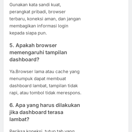
Gunakan kata sandi kuat,
perangkat pribadi, browser
terbaru, koneksi aman, dan jangan
membagikan informasi login
kepada siapa pun.
5. Apakah browser
memengaruhi tampilan
dashboard?
Ya.Browser lama atau cache yang
menumpuk dapat membuat
dashboard lambat, tampilan tidak
rapi, atau tombol tidak merespons.
6. Apa yang harus dilakukan
jika dashboard terasa
lambat?
Periksa koneksi, tutup tab yang