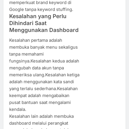
memperkuat brand keyword di
Google tanpa keyword stuffing.
Kesalahan yang Perlu
Dihindari Saat
Menggunakan Dashboard
Kesalahan pertama adalah
membuka banyak menu sekaligus
tanpa memahami
fungsinya.Kesalahan kedua adalah
mengubah data akun tanpa
memeriksa ulang.Kesalahan ketiga
adalah menggunakan kata sandi
yang terlalu sederhana.Kesalahan
keempat adalah mengabaikan
pusat bantuan saat mengalami
kendala.
Kesalahan lain adalah membuka
dashboard melalui perangkat