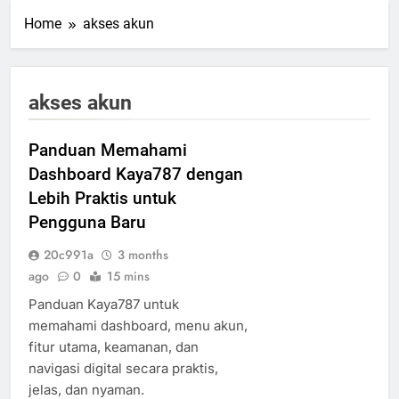
Home
akses akun
akses akun
Panduan Memahami
Dashboard Kaya787 dengan
Lebih Praktis untuk
Pengguna Baru
20c991a
3 months
ago
0
15 mins
Panduan Kaya787 untuk
memahami dashboard, menu akun,
fitur utama, keamanan, dan
navigasi digital secara praktis,
jelas, dan nyaman.