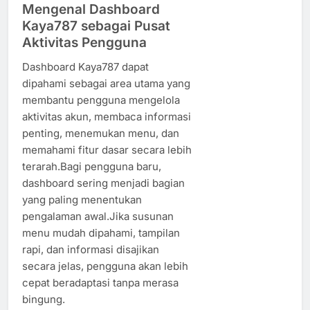
Mengenal Dashboard
Kaya787 sebagai Pusat
Aktivitas Pengguna
Dashboard Kaya787 dapat
dipahami sebagai area utama yang
membantu pengguna mengelola
aktivitas akun, membaca informasi
penting, menemukan menu, dan
memahami fitur dasar secara lebih
terarah.Bagi pengguna baru,
dashboard sering menjadi bagian
yang paling menentukan
pengalaman awal.Jika susunan
menu mudah dipahami, tampilan
rapi, dan informasi disajikan
secara jelas, pengguna akan lebih
cepat beradaptasi tanpa merasa
bingung.