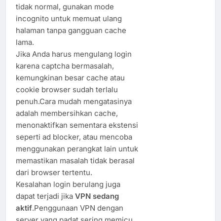
tidak normal, gunakan mode
incognito untuk memuat ulang
halaman tanpa gangguan cache
lama.
Jika Anda harus mengulang login
karena captcha bermasalah,
kemungkinan besar cache atau
cookie browser sudah terlalu
penuh.Cara mudah mengatasinya
adalah membersihkan cache,
menonaktifkan sementara ekstensi
seperti ad blocker, atau mencoba
menggunakan perangkat lain untuk
memastikan masalah tidak berasal
dari browser tertentu.
Kesalahan login berulang juga
dapat terjadi jika
VPN sedang
aktif
.Penggunaan VPN dengan
server yang padat sering memicu