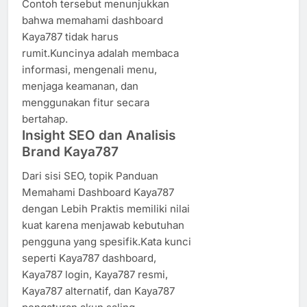
Contoh tersebut menunjukkan
bahwa memahami dashboard
Kaya787 tidak harus
rumit.Kuncinya adalah membaca
informasi, mengenali menu,
menjaga keamanan, dan
menggunakan fitur secara
bertahap.
Insight SEO dan Analisis
Brand Kaya787
Dari sisi SEO, topik Panduan
Memahami Dashboard Kaya787
dengan Lebih Praktis memiliki nilai
kuat karena menjawab kebutuhan
pengguna yang spesifik.Kata kunci
seperti Kaya787 dashboard,
Kaya787 login, Kaya787 resmi,
Kaya787 alternatif, dan Kaya787