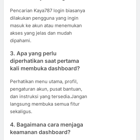
Pencarian Kaya787 login biasanya
dilakukan pengguna yang ingin
masuk ke akun atau menemukan
akses yang jelas dan mudah
dipahami.
3. Apa yang perlu
diperhatikan saat pertama
kali membuka dashboard?
Perhatikan menu utama, profil,
pengaturan akun, pusat bantuan,
dan instruksi yang tersedia.Jangan
langsung membuka semua fitur
sekaligus.
4. Bagaimana cara menjaga
keamanan dashboard?