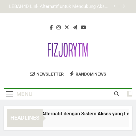
Skip
Cara Menjaga Data Pribadi saat Menggunakan
to
KAYA787 Alternatif
content
Panduan Menyesuaikan Pengaturan Browser
untuk KAYA787 Alternatif
EDWINSLOT Link Alternatif dengan Sistem Akses
yang Lebih Adaptif
LEBAH4D Link Alternatif untuk Mendukung Akses
Multi-Perangkat secara Lebih Fleksibel
Cara Menjaga Data Pribadi saat Menggunakan
KAYA787 Alternatif
Fizjo Rytm
Dapatkan Perawatan Fisioterapi Profesional
Panduan Menyesuaikan Pengaturan Browser
NEWSLETTER
RANDOM NEWS
untuk KAYA787 Alternatif
Di Fizjo Rytm Untuk Kesehatan Tubuh
Optimal.
MENU
WINSLOT Link Alternatif dengan Sistem Akses yang Lebih Ada
HEADLINES
Weeks Ago