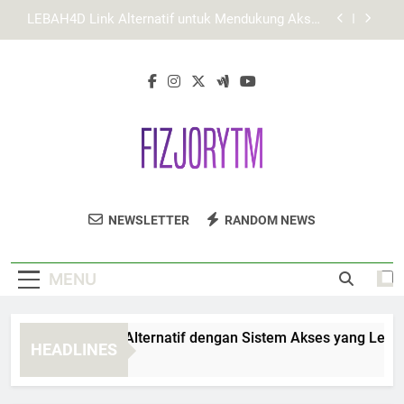
Skip
Cara Menjaga Data Pribadi saat Menggunakan
to
KAYA787 Alternatif
content
Panduan Menyesuaikan Pengaturan Browser
untuk KAYA787 Alternatif
EDWINSLOT Link Alternatif dengan Sistem Akses
yang Lebih Adaptif
LEBAH4D Link Alternatif untuk Mendukung Akses
Multi-Perangkat secara Lebih Fleksibel
Cara Menjaga Data Pribadi saat Menggunakan
KAYA787 Alternatif
Fizjo Rytm
Dapatkan Perawatan Fisioterapi Profesional
Panduan Menyesuaikan Pengaturan Browser
NEWSLETTER
RANDOM NEWS
untuk KAYA787 Alternatif
Di Fizjo Rytm Untuk Kesehatan Tubuh
Optimal.
MENU
WINSLOT Link Alternatif dengan Sistem Akses yang Lebih Ada
HEADLINES
Weeks Ago