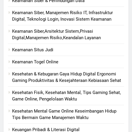
Keamanan Siber & Perlindungan Data
Keamanan Siber, Manajemen Risiko IT, Infrastruktur
Digital, Teknologi Login, Inovasi Sistem Keamanan
Keamanan Siber,Arsitektur Sistem,Privasi
Digital,Manajemen Risiko,Keandalan Layanan
Keamanan Situs Judi
Keamanan Togel Online
Kesehatan & Kebugaran Gaya Hidup Digital Ergonomi
Gaming Produktivitas & Kesejahteraan Kebiasaan Sehat
Kesehatan Fisik, Kesehatan Mental, Tips Gaming Sehat,
Game Online, Pengelolaan Waktu
Kesehatan Mental Game Online Keseimbangan Hidup
Tips Bermain Game Manajemen Waktu
Keuangan Pribadi & Literasi Digital