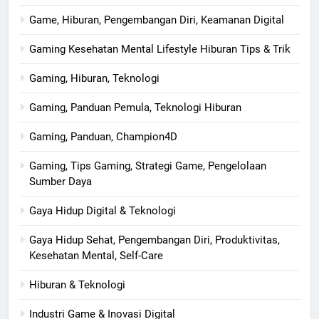
Game, Hiburan, Pengembangan Diri, Keamanan Digital
Gaming Kesehatan Mental Lifestyle Hiburan Tips & Trik
Gaming, Hiburan, Teknologi
Gaming, Panduan Pemula, Teknologi Hiburan
Gaming, Panduan, Champion4D
Gaming, Tips Gaming, Strategi Game, Pengelolaan
Sumber Daya
Gaya Hidup Digital & Teknologi
Gaya Hidup Sehat, Pengembangan Diri, Produktivitas,
Kesehatan Mental, Self-Care
Hiburan & Teknologi
Industri Game & Inovasi Digital