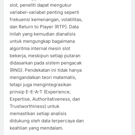
slot, peneliti dapat mengukur
variabel-variabel penting seperti
frekuensi kemenangan, volatilitas,
dan Return to Player (RTP). Data
inilah yang kemudian dianalisis
untuk mengungkap bagaimana
algoritma internal mesin slot
bekerja, meskipun setiap putaran
didasarkan pada sistem pengacak
(RNG). Pendekatan ini tidak hanya
mengandalkan teori matematis,
tetapi juga mengintegrasikan
prinsip E-E-A-T (Experience,
Expertise, Authoritativeness, dan
Trustworthiness) untuk
memastikan setiap analisis
didukung oleh data terpercaya dan
keahlian yang mendalam.