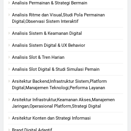
Analisis Permainan & Strategi Bermain
Analisis Ritme dan Visual,Studi Pola Permainan
Digital,Observasi Sistem Interaktif
Analisis Sistem & Keamanan Digital
Analisis Sistem Digital & UX Behavior
Analisis Slot & Tren Harian
Analisis Slot Digital & Studi Simulasi Pemain
Arsitektur Backend,Infrastruktur Sistem,Platform
Digital,Manajemen Teknologi,Performa Layanan
Arsitektur Infrastruktur,Keamanan Akses,Manajemen
Jaringan,Operasional Platform,Strategi Digital
Arsitektur Konten dan Strategi Informasi
Brand Digital Adaptif