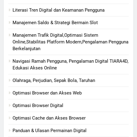
Literasi Tren Digital dan Keamanan Pengguna
Manajemen Saldo & Strategi Bermain Slot
Manajemen Trafik Digital,Optimasi Sistem
Online,Stabilitas Platform Modern,Pengalaman Pengguna
Berkelanjutan
Navigasi Ramah Pengguna, Pengalaman Digital TIARA4D,
Edukasi Akses Online
Olahraga, Perjudian, Sepak Bola, Taruhan
Optimasi Browser dan Akses Web
Optimasi Browser Digital
Optimasi Cache dan Akses Browser
Panduan & Ulasan Permainan Digital