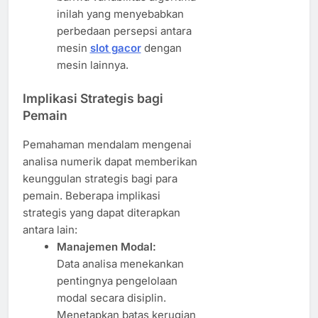
inilah yang menyebabkan
perbedaan persepsi antara
mesin
slot gacor
dengan
mesin lainnya.
Implikasi Strategis bagi
Pemain
Pemahaman mendalam mengenai
analisa numerik dapat memberikan
keunggulan strategis bagi para
pemain. Beberapa implikasi
strategis yang dapat diterapkan
antara lain:
Manajemen Modal:
Data analisa menekankan
pentingnya pengelolaan
modal secara disiplin.
Menetapkan batas kerugian