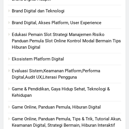
Brand Digital dan Teknologi
Brand Digital, Akses Platform, User Experience
Edukasi Pemain Slot Strategi Manajemen Risiko
Panduan Pemula Slot Online Kontrol Modal Bermain Tips
Hiburan Digital
Ekosistem Platform Digital
Evaluasi Sistem,Keamanan Platform,Performa
Digital,Audit UX,Literasi Pengguna
Game & Pendidikan, Gaya Hidup Sehat, Teknologi &
Kehidupan
Game Online, Panduan Pemula, Hiburan Digital
Game Online, Panduan Pemula, Tips & Trik, Tutorial Akun,
Keamanan Digital, Strategi Bermain, Hiburan Interaktif