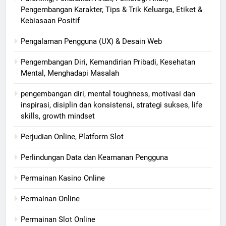
Pengembangan Karakter, Tips & Trik Keluarga, Etiket &
Kebiasaan Positif
Pengalaman Pengguna (UX) & Desain Web
Pengembangan Diri, Kemandirian Pribadi, Kesehatan
Mental, Menghadapi Masalah
pengembangan diri, mental toughness, motivasi dan
inspirasi, disiplin dan konsistensi, strategi sukses, life
skills, growth mindset
Perjudian Online, Platform Slot
Perlindungan Data dan Keamanan Pengguna
Permainan Kasino Online
Permainan Online
Permainan Slot Online