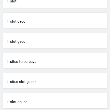
slot
slot gacor
slot gacor
situs terpercaya
situs slot gacor
slot online