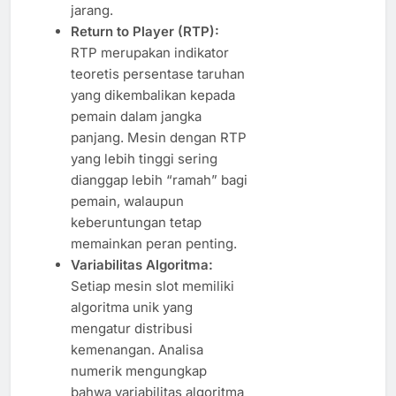
jarang.
Return to Player (RTP):
RTP merupakan indikator
teoretis persentase taruhan
yang dikembalikan kepada
pemain dalam jangka
panjang. Mesin dengan RTP
yang lebih tinggi sering
dianggap lebih “ramah” bagi
pemain, walaupun
keberuntungan tetap
memainkan peran penting.
Variabilitas Algoritma:
Setiap mesin slot memiliki
algoritma unik yang
mengatur distribusi
kemenangan. Analisa
numerik mengungkap
bahwa variabilitas algoritma