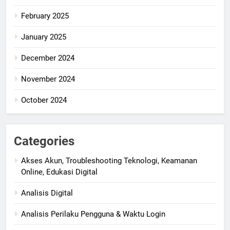
February 2025
January 2025
December 2024
November 2024
October 2024
Categories
Akses Akun, Troubleshooting Teknologi, Keamanan
Online, Edukasi Digital
Analisis Digital
Analisis Perilaku Pengguna & Waktu Login