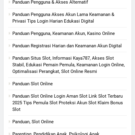
Panduan Pengguna & Akses Alternatif
Panduan Pengguna Akses Akun Lama Keamanan &
Privasi Tips Login Harian Edukasi Digital
Panduan Pengguna, Keamanan Akun, Kasino Online
Panduan Registrasi Harian dan Keamanan Akun Digital
Panduan Situs Slot, Informasi Kaya787, Akses Slot
Stabil, Edukasi Pemain Pemula, Keamanan Login Online,
Optimalisasi Perangkat, Slot Online Resmi
Panduan Slot Online
Panduan Slot Online Login Aman Slot Link Slot Terbaru
2025 Tips Pemula Slot Proteksi Akun Slot Klaim Bonus
Slot
Panduan, Slot Online
Parenting, Pendidikan Anak, Psikologi Anak,