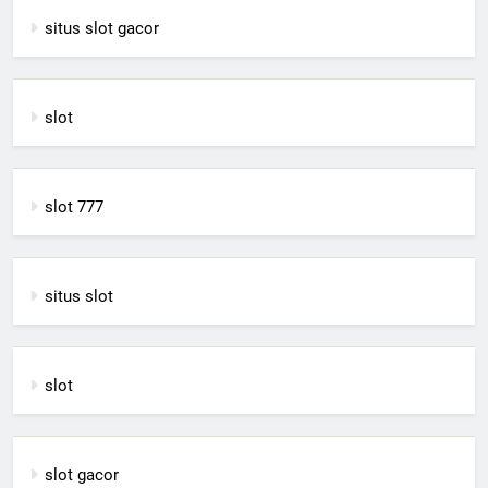
situs slot gacor
slot
slot 777
situs slot
slot
slot gacor