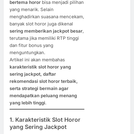
bertema horor
bisa menjadi pilihan
yang menarik. Selain
menghadirkan suasana mencekam,
banyak slot horor juga dikenal
sering memberikan jackpot besar
,
terutama jika memiliki RTP tinggi
dan fitur bonus yang
menguntungkan.
Artikel ini akan membahas
karakteristik slot horor yang
sering jackpot, daftar
rekomendasi slot horor terbaik,
serta strategi bermain agar
mendapatkan peluang menang
yang lebih tinggi
.
1. Karakteristik Slot Horor
yang Sering Jackpot