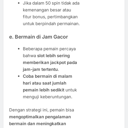
Jika dalam 50 spin tidak ada
kemenangan besar atau
fitur bonus, pertimbangkan
untuk berpindah permainan.
e. Bermain di Jam Gacor
Beberapa pemain percaya
bahwa
slot lebih sering
memberikan jackpot pada
jam-jam tertentu
.
Coba bermain di malam
hari atau saat jumlah
pemain lebih sedikit
untuk
menguji keberuntungan.
Dengan strategi ini, pemain bisa
mengoptimalkan pengalaman
bermain dan meningkatkan