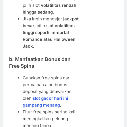
pilih slot
volatilitas rendah
hingga sedang
.
Jika ingin mengejar
jackpot
besar
, pilih
slot volatilitas
tinggi seperti Immortal
Romance atau Halloween
Jack
.
b. Manfaatkan Bonus dan
Free Spins
Gunakan free spins dari
permainan atau bonus
deposit yang ditawarkan
oleh
slot gacor hari ini
gampang menang
.
Fitur free spins sering kali
meningkatkan peluang
menang tanpa