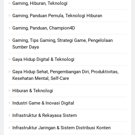
Gaming, Hiburan, Teknologi
Gaming, Panduan Pemula, Teknologi Hiburan
Gaming, Panduan, Champion4D
Gaming, Tips Gaming, Strategi Game, Pengelolaan
Sumber Daya
Gaya Hidup Digital & Teknologi
Gaya Hidup Sehat, Pengembangan Diri, Produktivitas,
Kesehatan Mental, Self-Care
Hiburan & Teknologi
Industri Game & Inovasi Digital
Infrastruktur & Rekayasa Sistem
Infrastruktur Jaringan & Sistem Distribusi Konten