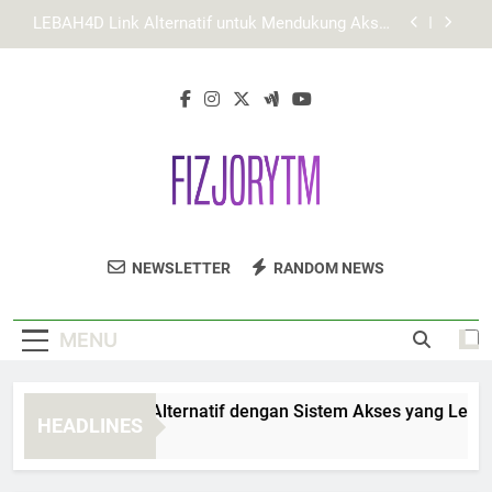
Skip
Cara Menjaga Data Pribadi saat Menggunakan
to
KAYA787 Alternatif
content
Panduan Menyesuaikan Pengaturan Browser
untuk KAYA787 Alternatif
EDWINSLOT Link Alternatif dengan Sistem Akses
yang Lebih Adaptif
LEBAH4D Link Alternatif untuk Mendukung Akses
Multi-Perangkat secara Lebih Fleksibel
Cara Menjaga Data Pribadi saat Menggunakan
KAYA787 Alternatif
Fizjo Rytm
Dapatkan Perawatan Fisioterapi Profesional
Panduan Menyesuaikan Pengaturan Browser
NEWSLETTER
RANDOM NEWS
untuk KAYA787 Alternatif
Di Fizjo Rytm Untuk Kesehatan Tubuh
Optimal.
MENU
DWINSLOT Link Alternatif dengan Sistem Akses yang Lebih Ad
HEADLINES
 Weeks Ago