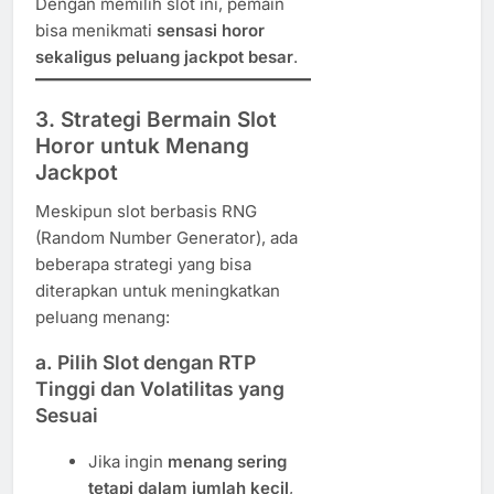
Dengan memilih slot ini, pemain
bisa menikmati
sensasi horor
sekaligus peluang jackpot besar
.
3. Strategi Bermain Slot
Horor untuk Menang
Jackpot
Meskipun slot berbasis RNG
(Random Number Generator), ada
beberapa strategi yang bisa
diterapkan untuk meningkatkan
peluang menang:
a. Pilih Slot dengan RTP
Tinggi dan Volatilitas yang
Sesuai
Jika ingin
menang sering
tetapi dalam jumlah kecil
,