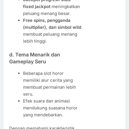
fixed jackpot
meningkatkan
peluang menang besar.
Free spins, pengganda
(multiplier), dan simbol wild
membuat peluang menang
lebih tinggi.
d. Tema Menarik dan
Gameplay Seru
Beberapa slot horor
memiliki alur cerita yang
membuat permainan lebih
seru.
Efek suara dan animasi
mendukung suasana horor
yang mendebarkan.
Dengan memahami karakteristik