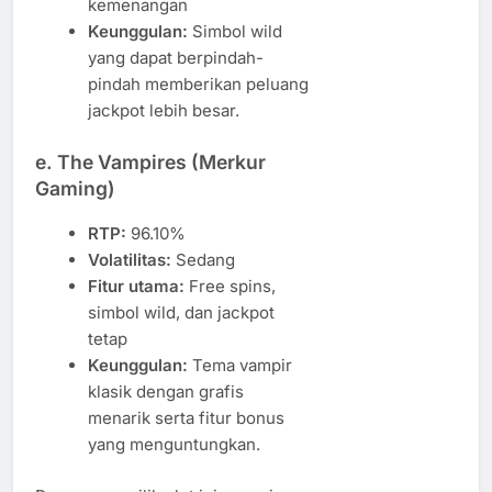
kemenangan
Keunggulan:
Simbol wild
yang dapat berpindah-
pindah memberikan peluang
jackpot lebih besar.
e. The Vampires (Merkur
Gaming)
RTP:
96.10%
Volatilitas:
Sedang
Fitur utama:
Free spins,
simbol wild, dan jackpot
tetap
Keunggulan:
Tema vampir
klasik dengan grafis
menarik serta fitur bonus
yang menguntungkan.