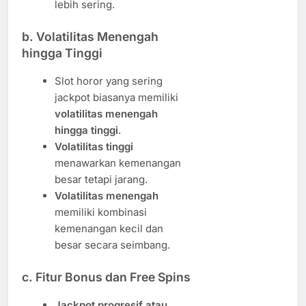
lebih sering.
b. Volatilitas Menengah
hingga Tinggi
Slot horor yang sering
jackpot biasanya memiliki
volatilitas menengah
hingga tinggi
.
Volatilitas tinggi
menawarkan kemenangan
besar tetapi jarang.
Volatilitas menengah
memiliki kombinasi
kemenangan kecil dan
besar secara seimbang.
c. Fitur Bonus dan Free Spins
Jackpot progresif atau