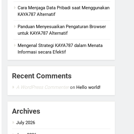
Cara Menjaga Data Pribadi saat Menggunakan
KAYA787 Alternatif
Panduan Menyesuaikan Pengaturan Browser
untuk KAYA787 Alternatif
Mengenal Strategi KAYA787 dalam Menata
Informasi secara Efektif
Recent Comments
A WordPress Commenter
on
Hello world!
Archives
July 2026