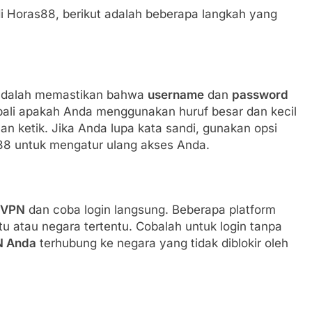
di Horas88, berikut adalah beberapa langkah yang
:
 adalah memastikan bahwa
username
dan
password
li apakah Anda menggunakan huruf besar dan kecil
an ketik. Jika Anda lupa kata sandi, gunakan opsi
88 untuk mengatur ulang akses Anda.
 VPN
dan coba login langsung. Beberapa platform
tu atau negara tertentu. Cobalah untuk login tanpa
N Anda
terhubung ke negara yang tidak diblokir oleh