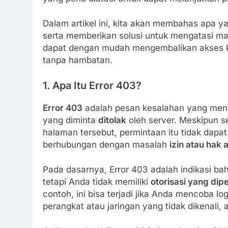
Dalam artikel ini, kita akan membahas apa
serta memberikan solusi untuk mengatasi 
dapat dengan mudah mengembalikan akses ke
tanpa hambatan.
1. Apa Itu Error 403?
Error 403
adalah pesan kesalahan yang me
yang diminta
ditolak
oleh server. Meskipun 
halaman tersebut, permintaan itu tidak dapat 
berhubungan dengan masalah
izin atau hak 
Pada dasarnya, Error 403 adalah indikasi ba
tetapi Anda tidak memiliki
otorisasi yang dip
contoh, ini bisa terjadi jika Anda mencoba 
perangkat atau jaringan yang tidak dikenali,