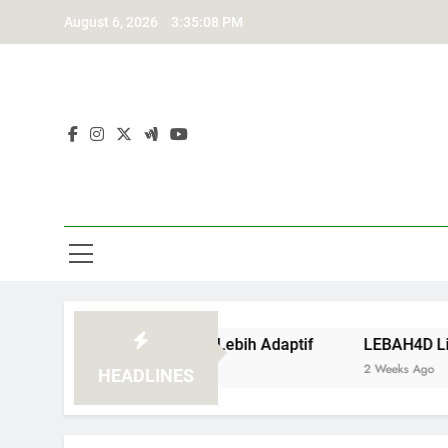
Skip
August 6, 2026
3:35:09 PM
to
content
Fiz
Dapatkan P
stem Akses yang Lebih Adaptif
LEBAH4D Link Alternatif
2 Weeks Ago
HEADLINES