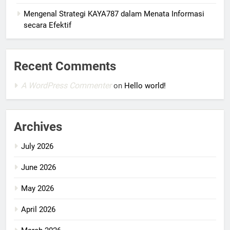
Mengenal Strategi KAYA787 dalam Menata Informasi
secara Efektif
Recent Comments
A WordPress Commenter
on
Hello world!
Archives
July 2026
June 2026
May 2026
April 2026