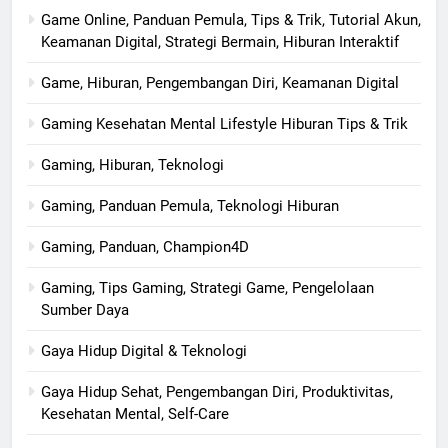
Game Online, Panduan Pemula, Tips & Trik, Tutorial Akun,
Keamanan Digital, Strategi Bermain, Hiburan Interaktif
Game, Hiburan, Pengembangan Diri, Keamanan Digital
Gaming Kesehatan Mental Lifestyle Hiburan Tips & Trik
Gaming, Hiburan, Teknologi
Gaming, Panduan Pemula, Teknologi Hiburan
Gaming, Panduan, Champion4D
Gaming, Tips Gaming, Strategi Game, Pengelolaan
Sumber Daya
Gaya Hidup Digital & Teknologi
Gaya Hidup Sehat, Pengembangan Diri, Produktivitas,
Kesehatan Mental, Self-Care