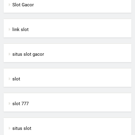
Slot Gacor
link slot
situs slot gacor
slot
slot 777
situs slot