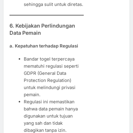
sehingga sulit untuk diretas.
6. Kebijakan Perlindungan
Data Pemain
a. Kepatuhan terhadap Regulasi
Bandar togel terpercaya
mematuhi regulasi seperti
GDPR (General Data
Protection Regulation)
untuk melindungi privasi
pemain.
Regulasi ini memastikan
bahwa data pemain hanya
digunakan untuk tujuan
yang sah dan tidak
dibagikan tanpa izin.