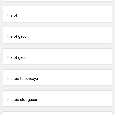
slot
slot gacor
slot gacor
situs terpercaya
situs slot gacor