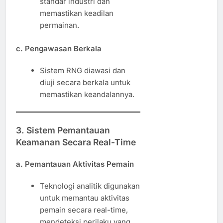
standar industri dan
memastikan keadilan
permainan.
c. Pengawasan Berkala
Sistem RNG diawasi dan
diuji secara berkala untuk
memastikan keandalannya.
3. Sistem Pemantauan
Keamanan Secara Real-Time
a. Pemantauan Aktivitas Pemain
Teknologi analitik digunakan
untuk memantau aktivitas
pemain secara real-time,
mendeteksi perilaku yang