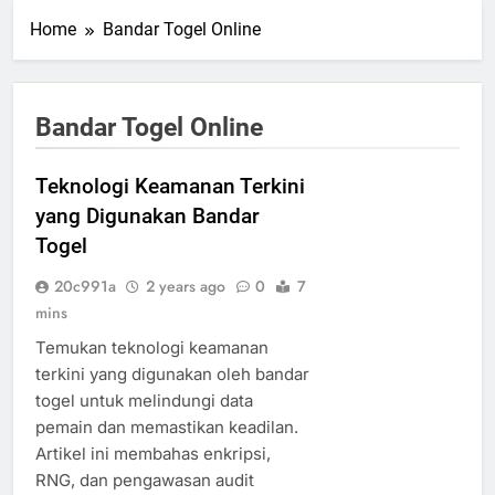
Home
Bandar Togel Online
Bandar Togel Online
Teknologi Keamanan Terkini
yang Digunakan Bandar
Togel
20c991a
2 years ago
0
7
mins
Temukan teknologi keamanan
terkini yang digunakan oleh bandar
togel untuk melindungi data
pemain dan memastikan keadilan.
Artikel ini membahas enkripsi,
RNG, dan pengawasan audit