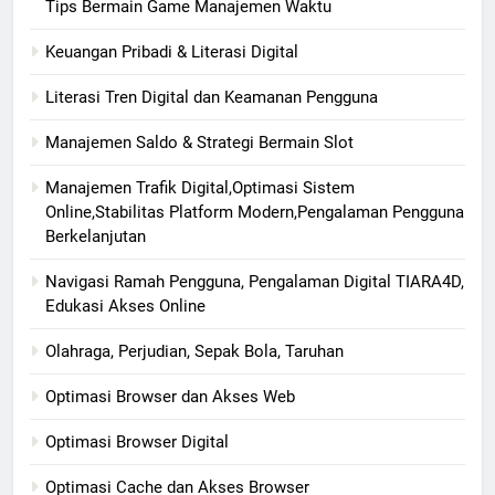
Tips Bermain Game Manajemen Waktu
Keuangan Pribadi & Literasi Digital
Literasi Tren Digital dan Keamanan Pengguna
Manajemen Saldo & Strategi Bermain Slot
Manajemen Trafik Digital,Optimasi Sistem
Online,Stabilitas Platform Modern,Pengalaman Pengguna
Berkelanjutan
Navigasi Ramah Pengguna, Pengalaman Digital TIARA4D,
Edukasi Akses Online
Olahraga, Perjudian, Sepak Bola, Taruhan
Optimasi Browser dan Akses Web
Optimasi Browser Digital
Optimasi Cache dan Akses Browser