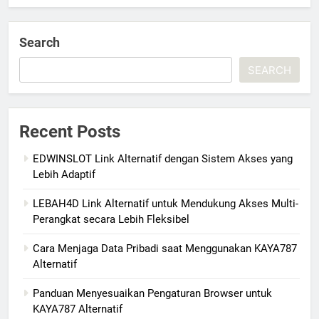
Search
SEARCH
Recent Posts
EDWINSLOT Link Alternatif dengan Sistem Akses yang
Lebih Adaptif
LEBAH4D Link Alternatif untuk Mendukung Akses Multi-
Perangkat secara Lebih Fleksibel
Cara Menjaga Data Pribadi saat Menggunakan KAYA787
Alternatif
Panduan Menyesuaikan Pengaturan Browser untuk
KAYA787 Alternatif