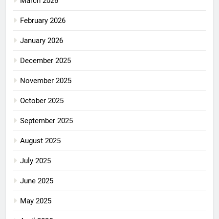
March 2026
February 2026
January 2026
December 2025
November 2025
October 2025
September 2025
August 2025
July 2025
June 2025
May 2025