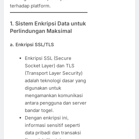
terhadap platform.
1. Sistem Enkripsi Data untuk
Perlindungan Maksimal
a. Enkripsi SSL/TLS
Enkripsi SSL (Secure
Socket Layer) dan TLS
(Transport Layer Security)
adalah teknologi dasar yang
digunakan untuk
mengamankan komunikasi
antara pengguna dan server
bandar togel.
Dengan enkripsi ini,
informasi sensitif seperti
data pribadi dan transaksi