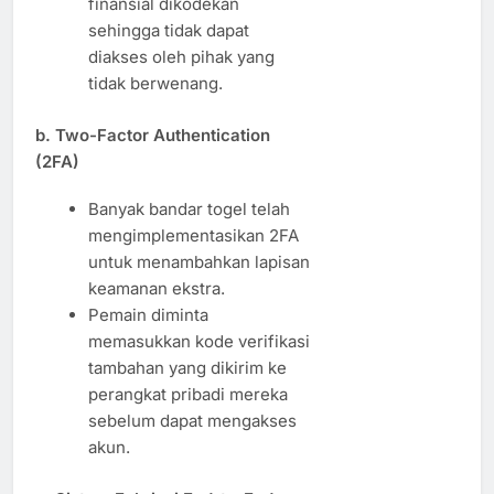
finansial dikodekan
sehingga tidak dapat
diakses oleh pihak yang
tidak berwenang.
b. Two-Factor Authentication
(2FA)
Banyak bandar togel telah
mengimplementasikan 2FA
untuk menambahkan lapisan
keamanan ekstra.
Pemain diminta
memasukkan kode verifikasi
tambahan yang dikirim ke
perangkat pribadi mereka
sebelum dapat mengakses
akun.