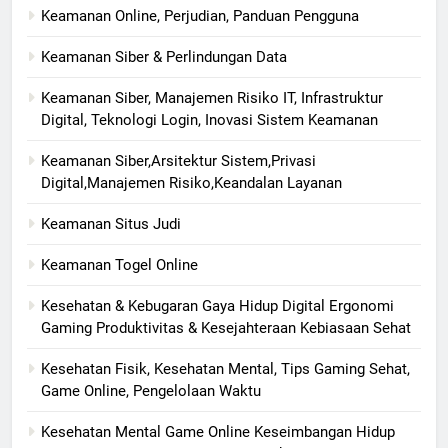
Keamanan Online, Perjudian, Panduan Pengguna
Keamanan Siber & Perlindungan Data
Keamanan Siber, Manajemen Risiko IT, Infrastruktur
Digital, Teknologi Login, Inovasi Sistem Keamanan
Keamanan Siber,Arsitektur Sistem,Privasi
Digital,Manajemen Risiko,Keandalan Layanan
Keamanan Situs Judi
Keamanan Togel Online
Kesehatan & Kebugaran Gaya Hidup Digital Ergonomi
Gaming Produktivitas & Kesejahteraan Kebiasaan Sehat
Kesehatan Fisik, Kesehatan Mental, Tips Gaming Sehat,
Game Online, Pengelolaan Waktu
Kesehatan Mental Game Online Keseimbangan Hidup