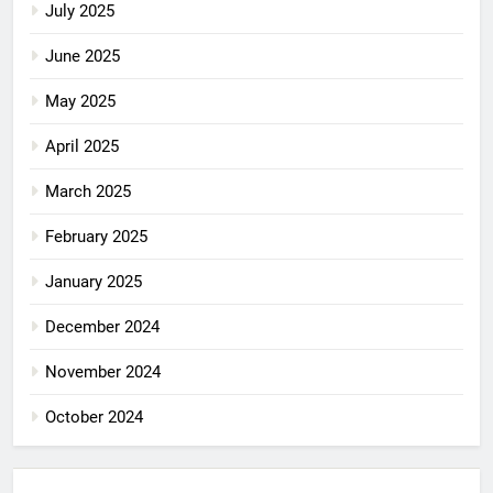
July 2025
June 2025
May 2025
April 2025
March 2025
February 2025
January 2025
December 2024
November 2024
October 2024