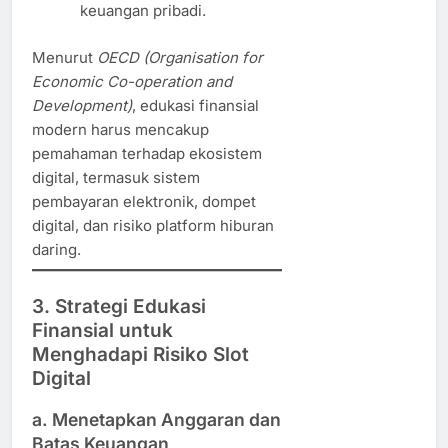
keuangan pribadi.
Menurut
OECD (Organisation for
Economic Co-operation and
Development)
, edukasi finansial
modern harus mencakup
pemahaman terhadap ekosistem
digital, termasuk sistem
pembayaran elektronik, dompet
digital, dan risiko platform hiburan
daring.
3. Strategi Edukasi
Finansial untuk
Menghadapi Risiko Slot
Digital
a. Menetapkan Anggaran dan
Batas Keuangan