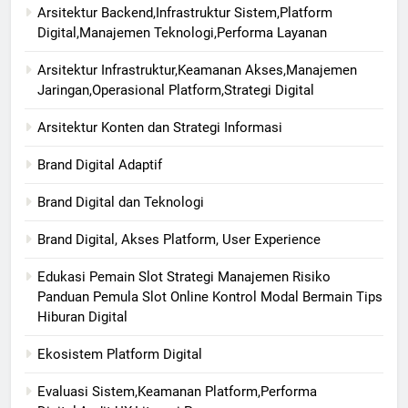
Arsitektur Backend,Infrastruktur Sistem,Platform
Digital,Manajemen Teknologi,Performa Layanan
Arsitektur Infrastruktur,Keamanan Akses,Manajemen
Jaringan,Operasional Platform,Strategi Digital
Arsitektur Konten dan Strategi Informasi
Brand Digital Adaptif
Brand Digital dan Teknologi
Brand Digital, Akses Platform, User Experience
Edukasi Pemain Slot Strategi Manajemen Risiko
Panduan Pemula Slot Online Kontrol Modal Bermain Tips
Hiburan Digital
Ekosistem Platform Digital
Evaluasi Sistem,Keamanan Platform,Performa