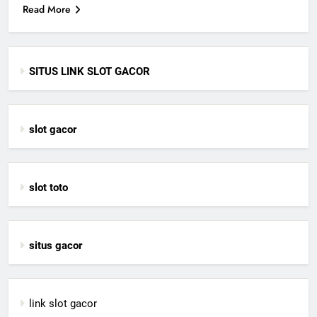
Read More
SITUS LINK SLOT GACOR
slot gacor
slot toto
situs gacor
link slot gacor