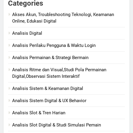
Categories
Akses Akun, Troubleshooting Teknologi, Keamanan
Online, Edukasi Digital
Analisis Digital
Analisis Perilaku Pengguna & Waktu Login
Analisis Permainan & Strategi Bermain
Analisis Ritme dan Visual,Studi Pola Permainan
Digital,Observasi Sistem Interaktif
Analisis Sistem & Keamanan Digital
Analisis Sistem Digital & UX Behavior
Analisis Slot & Tren Harian
Analisis Slot Digital & Studi Simulasi Pemain