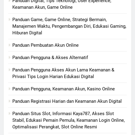
Panduan Digital, Tips Teknologi, User Experience,
Keamanan Akun, Game Online
Panduan Game, Game Online, Strategi Bermain,
Manajemen Waktu, Pengembangan Diri, Edukasi Gaming,
Hiburan Digital
Panduan Pembuatan Akun Online
Panduan Pengguna & Akses Alternatif
Panduan Pengguna Akses Akun Lama Keamanan &
Privasi Tips Login Harian Edukasi Digital
Panduan Pengguna, Keamanan Akun, Kasino Online
Panduan Registrasi Harian dan Keamanan Akun Digital
Panduan Situs Slot, Informasi Kaya787, Akses Slot
Stabil, Edukasi Pemain Pemula, Keamanan Login Online,
Optimalisasi Perangkat, Slot Online Resmi