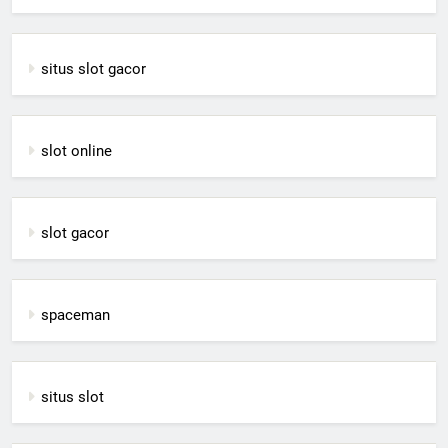
situs slot gacor
slot online
slot gacor
spaceman
situs slot