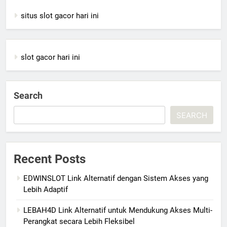
situs slot gacor hari ini
slot gacor hari ini
Search
SEARCH
Recent Posts
EDWINSLOT Link Alternatif dengan Sistem Akses yang
Lebih Adaptif
LEBAH4D Link Alternatif untuk Mendukung Akses Multi-
Perangkat secara Lebih Fleksibel