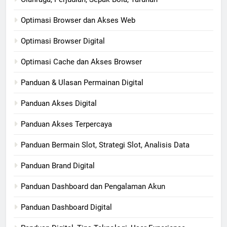
Optimasi Browser dan Akses Web
Optimasi Browser Digital
Optimasi Cache dan Akses Browser
Panduan & Ulasan Permainan Digital
Panduan Akses Digital
Panduan Akses Terpercaya
Panduan Bermain Slot, Strategi Slot, Analisis Data
Panduan Brand Digital
Panduan Dashboard dan Pengalaman Akun
Panduan Dashboard Digital