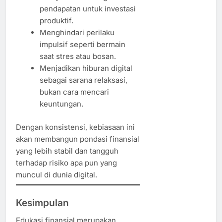
pendapatan untuk investasi
produktif.
Menghindari perilaku
impulsif seperti bermain
saat stres atau bosan.
Menjadikan hiburan digital
sebagai sarana relaksasi,
bukan cara mencari
keuntungan.
Dengan konsistensi, kebiasaan ini
akan membangun pondasi finansial
yang lebih stabil dan tangguh
terhadap risiko apa pun yang
muncul di dunia digital.
Kesimpulan
Edukasi finansial merupakan