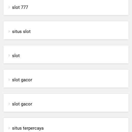
slot 777
situs slot
slot
slot gacor
slot gacor
situs terpercaya