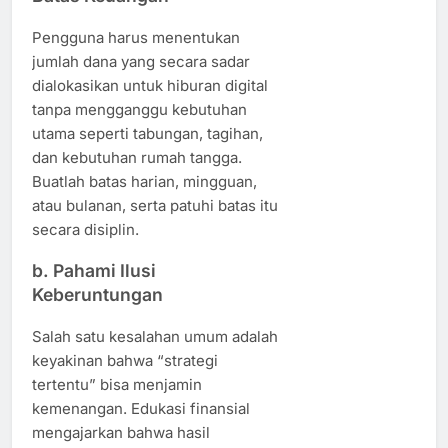
Pengguna harus menentukan
jumlah dana yang secara sadar
dialokasikan untuk hiburan digital
tanpa mengganggu kebutuhan
utama seperti tabungan, tagihan,
dan kebutuhan rumah tangga.
Buatlah batas harian, mingguan,
atau bulanan, serta patuhi batas itu
secara disiplin.
b. Pahami Ilusi
Keberuntungan
Salah satu kesalahan umum adalah
keyakinan bahwa “strategi
tertentu” bisa menjamin
kemenangan. Edukasi finansial
mengajarkan bahwa hasil