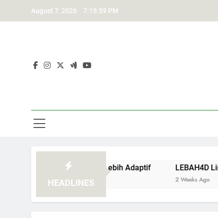
Skip
August 7, 2026
7:16:00 PM
to
content
Fiz
Dapatkan P
stem Akses yang Lebih Adaptif
LEBAH4D Link Alternatif
2 Weeks Ago
HEADLINES