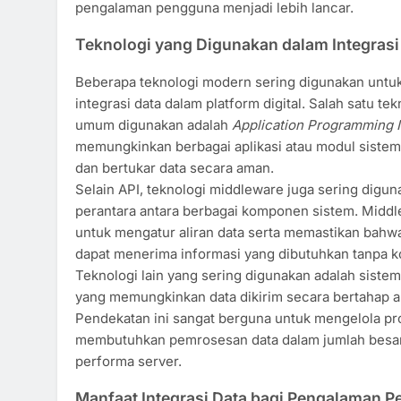
pengalaman pengguna menjadi lebih lancar.
Teknologi yang Digunakan dalam Integrasi
Beberapa teknologi modern sering digunakan unt
integrasi data dalam platform digital. Salah satu te
umum digunakan adalah
Application Programming I
memungkinkan berbagai aplikasi atau modul sistem
dan bertukar data secara aman.
Selain API, teknologi middleware juga sering digu
perantara antara berbagai komponen sistem. Middl
untuk mengatur aliran data serta memastikan bahw
dapat menerima informasi yang dibutuhkan tanpa ko
Teknologi lain yang sering digunakan adalah siste
yang memungkinkan data dikirim secara bertahap a
Pendekatan ini sangat berguna untuk mengelola pr
membutuhkan pemrosesan data dalam jumlah besa
performa server.
Manfaat Integrasi Data bagi Pengalaman 