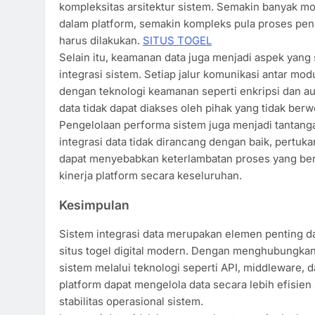
kompleksitas arsitektur sistem. Semakin banyak m
dalam platform, semakin kompleks pula proses pen
harus dilakukan.
SITUS TOGEL
Selain itu, keamanan data juga menjadi aspek yang
integrasi sistem. Setiap jalur komunikasi antar mod
dengan teknologi keamanan seperti enkripsi dan au
data tidak dapat diakses oleh pihak yang tidak ber
Pengelolaan performa sistem juga menjadi tantangan
integrasi data tidak dirancang dengan baik, pertuka
dapat menyebabkan keterlambatan proses yang be
kinerja platform secara keseluruhan.
Kesimpulan
Sistem integrasi data merupakan elemen penting
situs togel digital modern. Dengan menghubungka
sistem melalui teknologi seperti API, middleware,
platform dapat mengelola data secara lebih efisie
stabilitas operasional sistem.