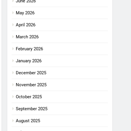
June 2026
May 2026
April 2026
March 2026
February 2026
January 2026
December 2025
November 2025
October 2025
September 2025
August 2025