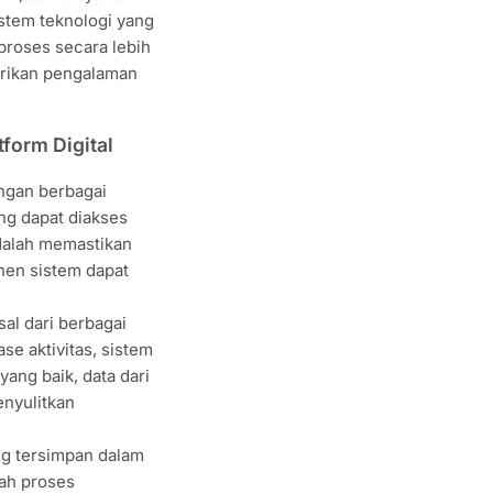
stem teknologi yang
proses secara lebih
rikan pengalaman
tform Digital
ngan berbagai
ng dapat diakses
adalah memastikan
nen sistem dapat
sal dari berbagai
se aktivitas, sistem
yang baik, data dari
enyulitkan
ang tersimpan dalam
ah proses