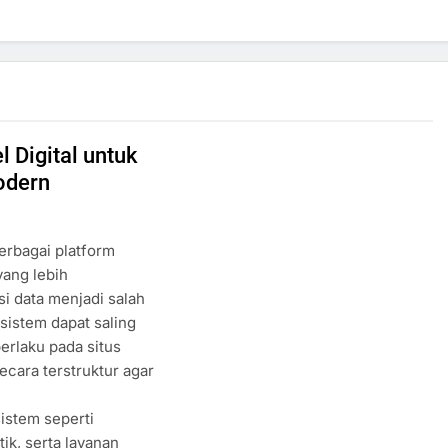
l Digital untuk
odern
erbagai platform
yang lebih
si data menjadi salah
istem dapat saling
berlaku pada situs
ecara terstruktur agar
istem seperti
ik, serta layanan