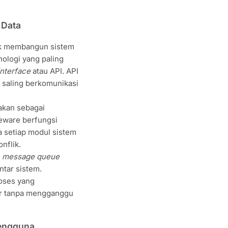
 Data
uk membangun sistem
knologi yang paling
nterface
atau API. API
 saling berkomunikasi
nakan sebagai
eware berfungsi
a setiap modul sistem
nflik.
m
message queue
ntar sistem.
oses yang
r tanpa mengganggu
Pengguna