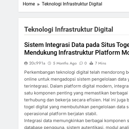
Home
Teknologi Infrastruktur Digital
Teknologi Infrastruktur Digital
Sistem Integrasi Data pada Situs Toge
Mendukung Infrastruktur Platform M
20c991a
5 Months Ago
0
7 Mins
Perkembangan teknologi digital telah mendorong b
online untuk mengadopsi sistem pengelolaan data 
terintegrasi. Dalam platform digital modern, integra
satu komponen penting yang memastikan berbagai s
terhubung dan bekerja secara efisien. Hal ini juga 
togel digital yang membutuhkan pengelolaan data s
operasional platform berjalan stabil.
Integrasi data memungkinkan berbagai komponen s
database pengguna, sistem autentikasi, modul analit