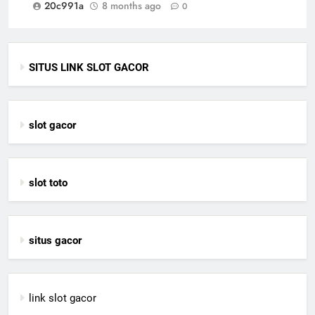
20c991a
8 months ago
0
SITUS LINK SLOT GACOR
slot gacor
slot toto
situs gacor
link slot gacor