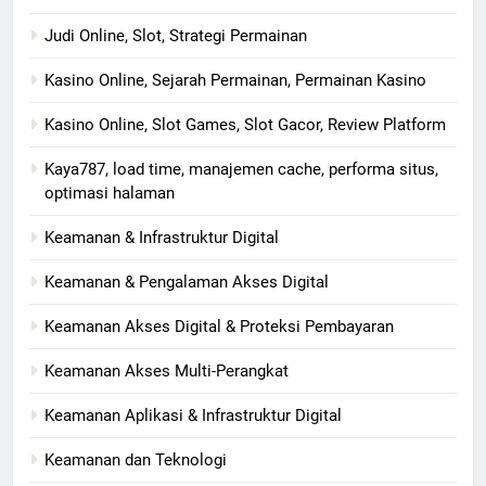
Judi Online, Slot, Strategi Permainan
Kasino Online, Sejarah Permainan, Permainan Kasino
Kasino Online, Slot Games, Slot Gacor, Review Platform
Kaya787, load time, manajemen cache, performa situs,
optimasi halaman
Keamanan & Infrastruktur Digital
Keamanan & Pengalaman Akses Digital
Keamanan Akses Digital & Proteksi Pembayaran
Keamanan Akses Multi-Perangkat
Keamanan Aplikasi & Infrastruktur Digital
Keamanan dan Teknologi