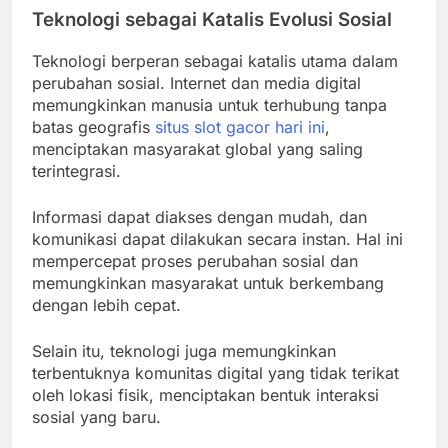
Teknologi sebagai Katalis Evolusi Sosial
Teknologi berperan sebagai katalis utama dalam
perubahan sosial. Internet dan media digital
memungkinkan manusia untuk terhubung tanpa
batas geografis
situs slot gacor hari ini
,
menciptakan masyarakat global yang saling
terintegrasi.
Informasi dapat diakses dengan mudah, dan
komunikasi dapat dilakukan secara instan. Hal ini
mempercepat proses perubahan sosial dan
memungkinkan masyarakat untuk berkembang
dengan lebih cepat.
Selain itu, teknologi juga memungkinkan
terbentuknya komunitas digital yang tidak terikat
oleh lokasi fisik, menciptakan bentuk interaksi
sosial yang baru.