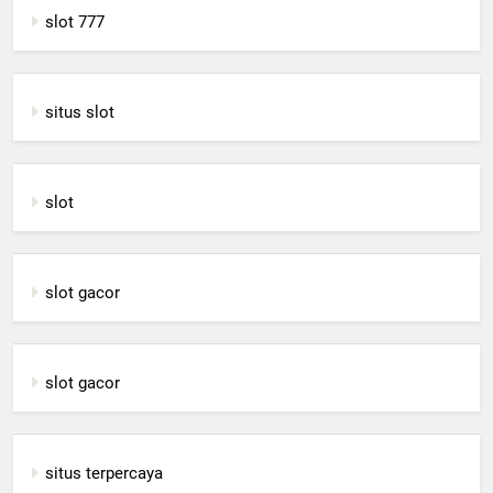
slot 777
situs slot
slot
slot gacor
slot gacor
situs terpercaya