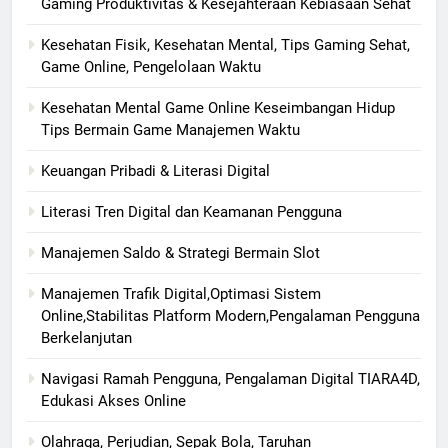
Gaming Produktivitas & Kesejahteraan Kebiasaan Sehat
Kesehatan Fisik, Kesehatan Mental, Tips Gaming Sehat,
Game Online, Pengelolaan Waktu
Kesehatan Mental Game Online Keseimbangan Hidup
Tips Bermain Game Manajemen Waktu
Keuangan Pribadi & Literasi Digital
Literasi Tren Digital dan Keamanan Pengguna
Manajemen Saldo & Strategi Bermain Slot
Manajemen Trafik Digital,Optimasi Sistem
Online,Stabilitas Platform Modern,Pengalaman Pengguna
Berkelanjutan
Navigasi Ramah Pengguna, Pengalaman Digital TIARA4D,
Edukasi Akses Online
Olahraga, Perjudian, Sepak Bola, Taruhan