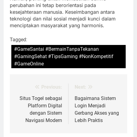
perubahan ini tetap berorientasi pada
kesejahteraan manusia. Keseimbangan antara
teknologi dan nilai sosial menjadi kunci dalam
menciptakan masyarakat yang harmonis.
Tagged:
#GameSantai #BermainTanpaTekanan
#GamingSehat #TipsGaming #NonKompetitif
#GameOnline
Previous:
Next:
Post
navigation
Situs Togel sebagai
Bagaimana Sistem
Platform Digital
Login Menjadi
dengan Sistem
Gerbang Akses yang
Navigasi Modern
Lebih Praktis