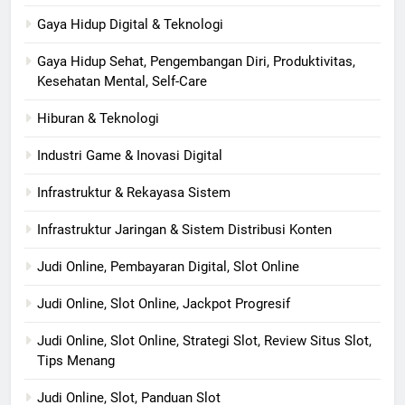
Gaya Hidup Digital & Teknologi
Gaya Hidup Sehat, Pengembangan Diri, Produktivitas,
Kesehatan Mental, Self-Care
Hiburan & Teknologi
Industri Game & Inovasi Digital
Infrastruktur & Rekayasa Sistem
Infrastruktur Jaringan & Sistem Distribusi Konten
Judi Online, Pembayaran Digital, Slot Online
Judi Online, Slot Online, Jackpot Progresif
Judi Online, Slot Online, Strategi Slot, Review Situs Slot,
Tips Menang
Judi Online, Slot, Panduan Slot