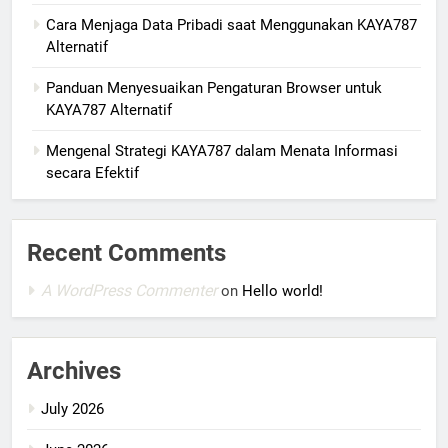
Cara Menjaga Data Pribadi saat Menggunakan KAYA787
Alternatif
Panduan Menyesuaikan Pengaturan Browser untuk
KAYA787 Alternatif
Mengenal Strategi KAYA787 dalam Menata Informasi
secara Efektif
Recent Comments
A WordPress Commenter
on
Hello world!
Archives
July 2026