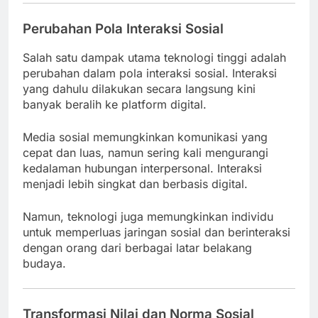
Perubahan Pola Interaksi Sosial
Salah satu dampak utama teknologi tinggi adalah
perubahan dalam pola interaksi sosial. Interaksi
yang dahulu dilakukan secara langsung kini
banyak beralih ke platform digital.
Media sosial memungkinkan komunikasi yang
cepat dan luas, namun sering kali mengurangi
kedalaman hubungan interpersonal. Interaksi
menjadi lebih singkat dan berbasis digital.
Namun, teknologi juga memungkinkan individu
untuk memperluas jaringan sosial dan berinteraksi
dengan orang dari berbagai latar belakang
budaya.
Transformasi Nilai dan Norma Sosial