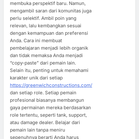
membuka perspektif baru. Namun,
mengambil saran dari komunitas juga
perlu selektif. Ambil poin yang
relevan, lalu kembangkan sesuai
dengan kemampuan dan preferensi
Anda. Cara ini membuat
pembelajaran menjadi lebih organik
dan tidak memaksa Anda menjadi
“copy-paste” dari pemain lain.
Selain itu, penting untuk memahami
karakter unik dari setiap
https://greenwichconstructions.com/
dan setiap role. Setiap pemain
profesional biasanya membangun
gaya permainan mereka berdasarkan
role tertentu, seperti tank, support,
atau damage dealer. Belajar dari
pemain lain tanpa meniru
sepenuhnya berarti Anda harus