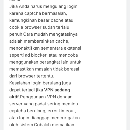
Jika Anda harus mengulang login
karena captcha bermasalah,
kemungkinan besar cache atau
cookie browser sudah terlalu
penuh.Cara mudah mengatasinya
adalah membersihkan cache,
menonaktifkan sementara ekstensi
seperti ad blocker, atau mencoba
menggunakan perangkat lain untuk
memastikan masalah tidak berasal
dari browser tertentu.
Kesalahan login berulang juga
dapat terjadi jika
VPN sedang
aktif
.Penggunaan VPN dengan
server yang padat sering memicu
captcha berulang, error timeout,
atau login dianggap mencurigakan
oleh sistem.Cobalah mematikan