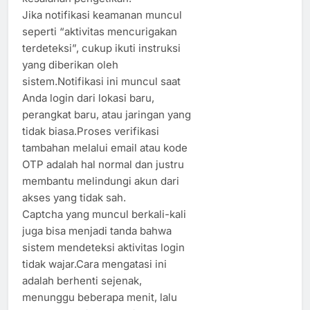
Jika notifikasi keamanan muncul
seperti “aktivitas mencurigakan
terdeteksi”, cukup ikuti instruksi
yang diberikan oleh
sistem.Notifikasi ini muncul saat
Anda login dari lokasi baru,
perangkat baru, atau jaringan yang
tidak biasa.Proses verifikasi
tambahan melalui email atau kode
OTP adalah hal normal dan justru
membantu melindungi akun dari
akses yang tidak sah.
Captcha yang muncul berkali-kali
juga bisa menjadi tanda bahwa
sistem mendeteksi aktivitas login
tidak wajar.Cara mengatasi ini
adalah berhenti sejenak,
menunggu beberapa menit, lalu