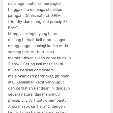
data login, optimasi perangkat,
hingga cara menjaga stabilitas
jaringan. Ditulis natural, SEO-
friendly, dan mengikuti prinsip E-
E-A-T.
Mengalami login yang harus
diulang berkali-kali tentu sangat
mengganggu, apalagi ketika Anda
sedang terburu-buru atau
membutuhkan akses cepat ke akun
Tiara4D.Sering kali masalah ini
bukan berasal dari sistem,
melainkan dari perangkat, jaringan,
atau kesalahan kecil yang luput
dari perhatian.Panduan ini disusun
secara natural dan mengikuti
prinsip E-E-A-T untuk membantu
Anda masuk ke Tiara4D dengan
lancar tanpa harus mencoba login