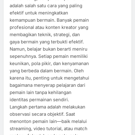
adalah salah satu cara yang paling
efektif untuk meningkatkan
kemampuan bermain. Banyak pemain
profesional atau konten kreator yang
membagikan teknik, strategi, dan
gaya bermain yang terbukti efektif.
Namun, belajar bukan berarti meniru
sepenuhnya. Setiap pemain memiliki
keunikan, pola pikir, dan kenyamanan
yang berbeda dalam bermain. Oleh
karena itu, penting untuk mengetahui
bagaimana menyerap pelajaran dari
pemain lain tanpa kehilangan
identitas permainan sendiri.
Langkah pertama adalah melakukan
observasi secara objektif. Saat
menonton pemain lain—baik melalui
streaming, video tutorial, atau match