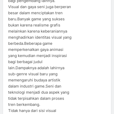
bagi pengembang lainnya.
Visual dan gaya seni juga berperan
besar dalam menciptakan tren
baru.Banyak game yang sukses
bukan karena realisme grafis
melainkan karena keberaniannya
menghadirkan identitas visual yang
berbeda.Beberapa game
memperkenalkan gaya animasi
yang kemudian menjadi inspirasi
bagi berbagai judul
lain.Dampaknya adalah lahirnya
sub-genre visual baru yang
memengaruhi budaya artistik
dalam industri game.Seni dan
teknologi menjadi dua aspek yang
tidak terpisahkan dalam proses
tren berkembang.
Tidak hanya dari sisi visual