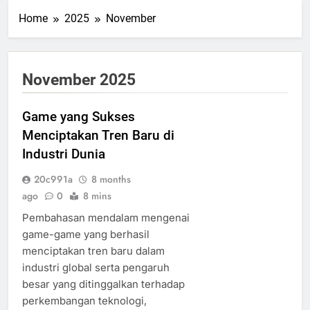
Home
2025
November
November 2025
Game yang Sukses
Menciptakan Tren Baru di
Industri Dunia
20c991a
8 months
ago
0
8 mins
Pembahasan mendalam mengenai
game-game yang berhasil
menciptakan tren baru dalam
industri global serta pengaruh
besar yang ditinggalkan terhadap
perkembangan teknologi,