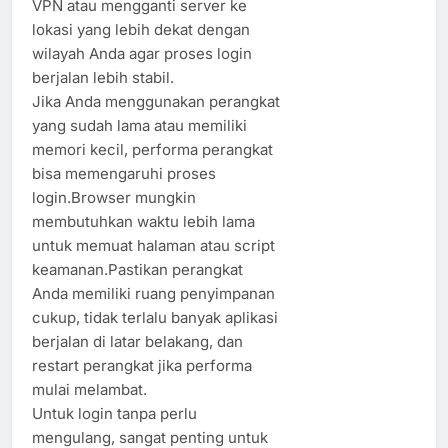
VPN atau mengganti server ke
lokasi yang lebih dekat dengan
wilayah Anda agar proses login
berjalan lebih stabil.
Jika Anda menggunakan perangkat
yang sudah lama atau memiliki
memori kecil, performa perangkat
bisa memengaruhi proses
login.Browser mungkin
membutuhkan waktu lebih lama
untuk memuat halaman atau script
keamanan.Pastikan perangkat
Anda memiliki ruang penyimpanan
cukup, tidak terlalu banyak aplikasi
berjalan di latar belakang, dan
restart perangkat jika performa
mulai melambat.
Untuk login tanpa perlu
mengulang, sangat penting untuk