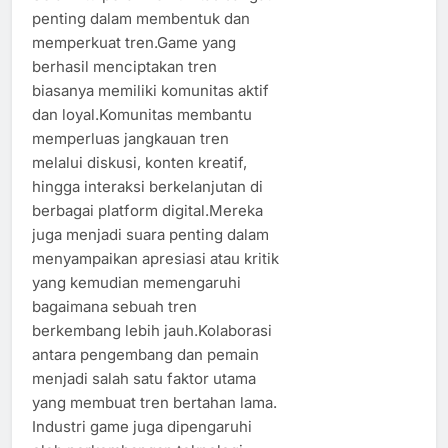
penting dalam membentuk dan
memperkuat tren.Game yang
berhasil menciptakan tren
biasanya memiliki komunitas aktif
dan loyal.Komunitas membantu
memperluas jangkauan tren
melalui diskusi, konten kreatif,
hingga interaksi berkelanjutan di
berbagai platform digital.Mereka
juga menjadi suara penting dalam
menyampaikan apresiasi atau kritik
yang kemudian memengaruhi
bagaimana sebuah tren
berkembang lebih jauh.Kolaborasi
antara pengembang dan pemain
menjadi salah satu faktor utama
yang membuat tren bertahan lama.
Industri game juga dipengaruhi