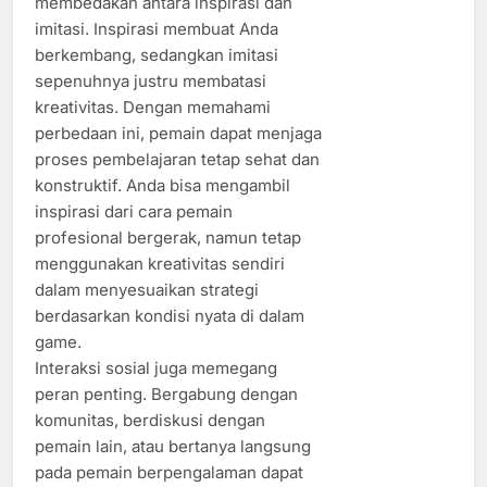
membedakan antara inspirasi dan
imitasi. Inspirasi membuat Anda
berkembang, sedangkan imitasi
sepenuhnya justru membatasi
kreativitas. Dengan memahami
perbedaan ini, pemain dapat menjaga
proses pembelajaran tetap sehat dan
konstruktif. Anda bisa mengambil
inspirasi dari cara pemain
profesional bergerak, namun tetap
menggunakan kreativitas sendiri
dalam menyesuaikan strategi
berdasarkan kondisi nyata di dalam
game.
Interaksi sosial juga memegang
peran penting. Bergabung dengan
komunitas, berdiskusi dengan
pemain lain, atau bertanya langsung
pada pemain berpengalaman dapat