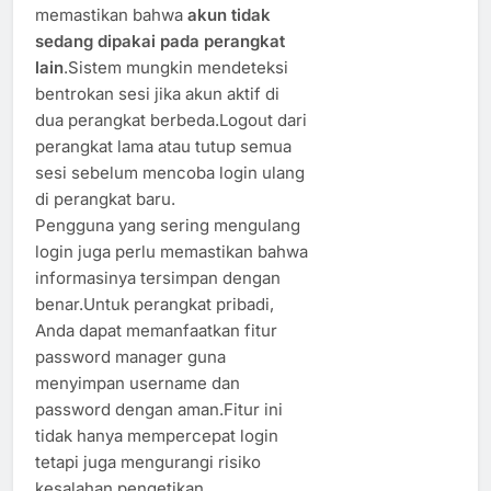
memastikan bahwa
akun tidak
sedang dipakai pada perangkat
lain
.Sistem mungkin mendeteksi
bentrokan sesi jika akun aktif di
dua perangkat berbeda.Logout dari
perangkat lama atau tutup semua
sesi sebelum mencoba login ulang
di perangkat baru.
Pengguna yang sering mengulang
login juga perlu memastikan bahwa
informasinya tersimpan dengan
benar.Untuk perangkat pribadi,
Anda dapat memanfaatkan fitur
password manager guna
menyimpan username dan
password dengan aman.Fitur ini
tidak hanya mempercepat login
tetapi juga mengurangi risiko
kesalahan pengetikan.