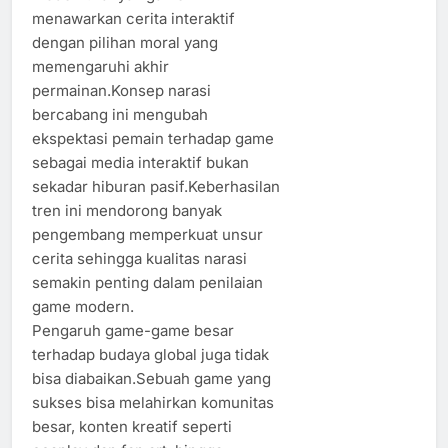
menawarkan cerita interaktif
dengan pilihan moral yang
memengaruhi akhir
permainan.Konsep narasi
bercabang ini mengubah
ekspektasi pemain terhadap game
sebagai media interaktif bukan
sekadar hiburan pasif.Keberhasilan
tren ini mendorong banyak
pengembang memperkuat unsur
cerita sehingga kualitas narasi
semakin penting dalam penilaian
game modern.
Pengaruh game-game besar
terhadap budaya global juga tidak
bisa diabaikan.Sebuah game yang
sukses bisa melahirkan komunitas
besar, konten kreatif seperti