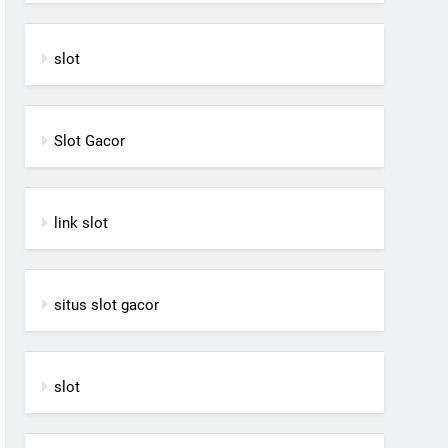
slot
Slot Gacor
link slot
situs slot gacor
slot