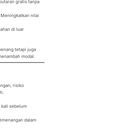
taran gratis tanpa
Meningkatkan nilai
han di luar
menang tetapi juga
 menambah modal.
ngan, risiko
h.
kali sebelum
 kemenangan dalam