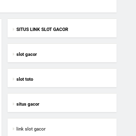
SITUS LINK SLOT GACOR
slot gacor
slot toto
situs gacor
link slot gacor