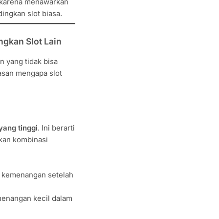
n karena menawarkan
ingkan slot biasa.
ngkan Slot Lain
n yang tidak bisa
lasan mengapa slot
ang tinggi
. Ini berarti
kan kombinasi
n kemenangan setelah
menangan kecil dalam