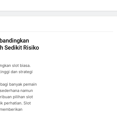
ibandingkan
h Sedikit Risiko
gkan slot biasa.
inggi dan strategi
t bagi banyak pemain
g sederhana namun
buan pilihan slot
k perhatian. Slot
g memberikan