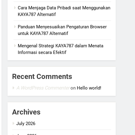
Cara Menjaga Data Pribadi saat Menggunakan
KAYA787 Alternatif
Panduan Menyesuaikan Pengaturan Browser
untuk KAYA787 Alternatif
Mengenal Strategi KAYA787 dalam Menata
Informasi secara Efektif
Recent Comments
A WordPress Commenter
on
Hello world!
Archives
July 2026