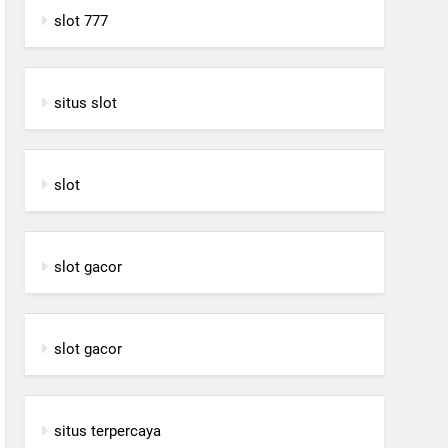
slot 777
situs slot
slot
slot gacor
slot gacor
situs terpercaya