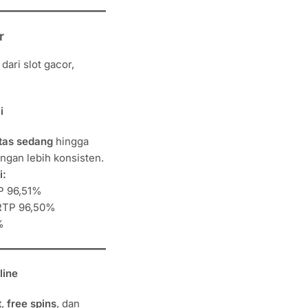
r
ari slot gacor,
i
itas sedang
hingga
gan lebih konsisten.
i:
 96,51%
TP 96,50%
%
line
t
,
free spins
, dan