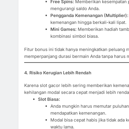
Free Spins:
Memberikan kesempatan pu
mengurangi saldo Anda.
Pengganda Kemenangan (Multiplier):
kemenangan hingga berkali-kali lipat.
Mini Games:
Memberikan hadiah tamba
kombinasi simbol biasa.
Fitur bonus ini tidak hanya meningkatkan peluang 
memperpanjang durasi bermain Anda tanpa harus
4.
Risiko Kerugian Lebih Rendah
Karena slot gacor lebih sering memberikan kemena
kehilangan modal secara cepat menjadi lebih renda
Slot Biasa:
Anda mungkin harus memutar puluhan 
mendapatkan kemenangan.
Modal bisa cepat habis jika tidak ada
waktu lama.