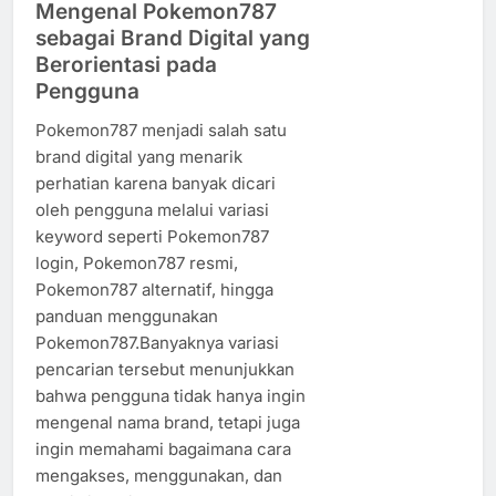
Mengenal Pokemon787
sebagai Brand Digital yang
Berorientasi pada
Pengguna
Pokemon787 menjadi salah satu
brand digital yang menarik
perhatian karena banyak dicari
oleh pengguna melalui variasi
keyword seperti Pokemon787
login, Pokemon787 resmi,
Pokemon787 alternatif, hingga
panduan menggunakan
Pokemon787.Banyaknya variasi
pencarian tersebut menunjukkan
bahwa pengguna tidak hanya ingin
mengenal nama brand, tetapi juga
ingin memahami bagaimana cara
mengakses, menggunakan, dan