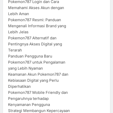
Pokemon787 Login dan Cara
Memahami Akses Akun dengan
Lebih Aman
Pokemon787 Resmi: Panduan
Mengenali Informasi Brand yang
Lebih Jelas
Pokemon787 Alternatif dan
Pentingnya Akses Digital yang
Terarah
Panduan Pengguna Baru
Pokemon787 untuk Pengalaman
yang Lebih Nyaman
Keamanan Akun Pokemon787 dan
Kebiasaan Digital yang Perlu
Diperhatikan
Pokemon787 Mobile Friendly dan
Pengaruhnya terhadap
Kenyamanan Pengguna
Strategi Membangun Kepercayaan