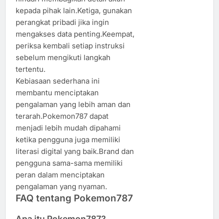
kepada pihak lain.Ketiga, gunakan
perangkat pribadi jika ingin
mengakses data penting.Keempat,
periksa kembali setiap instruksi
sebelum mengikuti langkah
tertentu.
Kebiasaan sederhana ini
membantu menciptakan
pengalaman yang lebih aman dan
terarah.Pokemon787 dapat
menjadi lebih mudah dipahami
ketika pengguna juga memiliki
literasi digital yang baik.Brand dan
pengguna sama-sama memiliki
peran dalam menciptakan
pengalaman yang nyaman.
FAQ tentang Pokemon787
Apa itu Pokemon787?