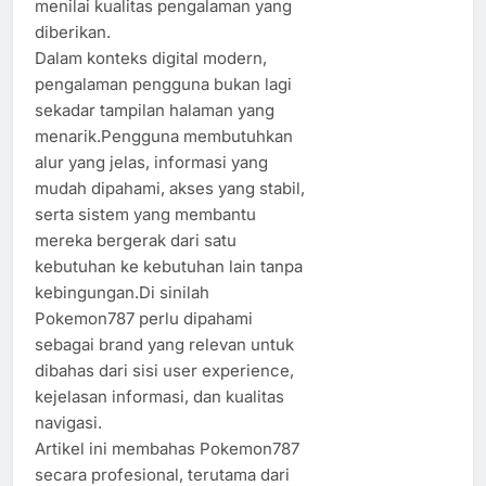
menilai kualitas pengalaman yang
diberikan.
Dalam konteks digital modern,
pengalaman pengguna bukan lagi
sekadar tampilan halaman yang
menarik.Pengguna membutuhkan
alur yang jelas, informasi yang
mudah dipahami, akses yang stabil,
serta sistem yang membantu
mereka bergerak dari satu
kebutuhan ke kebutuhan lain tanpa
kebingungan.Di sinilah
Pokemon787 perlu dipahami
sebagai brand yang relevan untuk
dibahas dari sisi user experience,
kejelasan informasi, dan kualitas
navigasi.
Artikel ini membahas Pokemon787
secara profesional, terutama dari