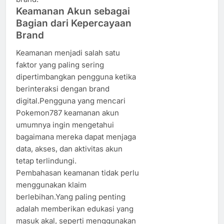
Keamanan Akun sebagai
Bagian dari Kepercayaan
Brand
Keamanan menjadi salah satu
faktor yang paling sering
dipertimbangkan pengguna ketika
berinteraksi dengan brand
digital.Pengguna yang mencari
Pokemon787 keamanan akun
umumnya ingin mengetahui
bagaimana mereka dapat menjaga
data, akses, dan aktivitas akun
tetap terlindungi.
Pembahasan keamanan tidak perlu
menggunakan klaim
berlebihan.Yang paling penting
adalah memberikan edukasi yang
masuk akal, seperti menggunakan