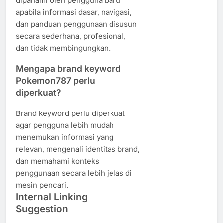
dipahami oleh pengguna baru
apabila informasi dasar, navigasi,
dan panduan penggunaan disusun
secara sederhana, profesional,
dan tidak membingungkan.
Mengapa brand keyword
Pokemon787 perlu
diperkuat?
Brand keyword perlu diperkuat
agar pengguna lebih mudah
menemukan informasi yang
relevan, mengenali identitas brand,
dan memahami konteks
penggunaan secara lebih jelas di
mesin pencari.
Internal Linking
Suggestion