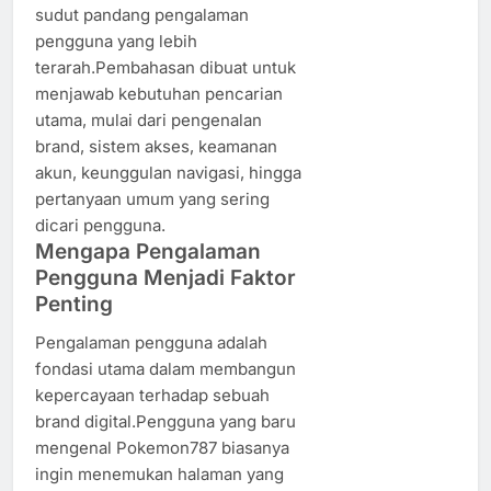
sudut pandang pengalaman
pengguna yang lebih
terarah.Pembahasan dibuat untuk
menjawab kebutuhan pencarian
utama, mulai dari pengenalan
brand, sistem akses, keamanan
akun, keunggulan navigasi, hingga
pertanyaan umum yang sering
dicari pengguna.
Mengapa Pengalaman
Pengguna Menjadi Faktor
Penting
Pengalaman pengguna adalah
fondasi utama dalam membangun
kepercayaan terhadap sebuah
brand digital.Pengguna yang baru
mengenal Pokemon787 biasanya
ingin menemukan halaman yang