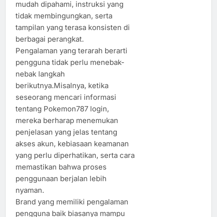
mudah dipahami, instruksi yang
tidak membingungkan, serta
tampilan yang terasa konsisten di
berbagai perangkat.
Pengalaman yang terarah berarti
pengguna tidak perlu menebak-
nebak langkah
berikutnya.Misalnya, ketika
seseorang mencari informasi
tentang Pokemon787 login,
mereka berharap menemukan
penjelasan yang jelas tentang
akses akun, kebiasaan keamanan
yang perlu diperhatikan, serta cara
memastikan bahwa proses
penggunaan berjalan lebih
nyaman.
Brand yang memiliki pengalaman
pengguna baik biasanya mampu