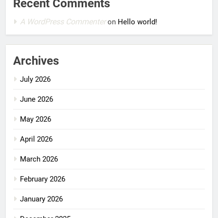
Recent Comments
A WordPress Commenter
on
Hello world!
Archives
July 2026
June 2026
May 2026
April 2026
March 2026
February 2026
January 2026