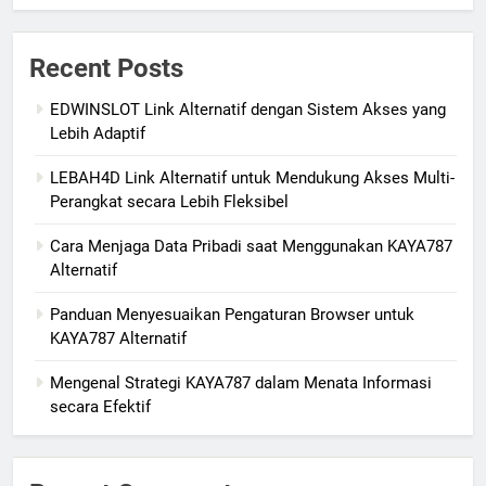
Recent Posts
EDWINSLOT Link Alternatif dengan Sistem Akses yang
Lebih Adaptif
LEBAH4D Link Alternatif untuk Mendukung Akses Multi-
Perangkat secara Lebih Fleksibel
Cara Menjaga Data Pribadi saat Menggunakan KAYA787
Alternatif
Panduan Menyesuaikan Pengaturan Browser untuk
KAYA787 Alternatif
Mengenal Strategi KAYA787 dalam Menata Informasi
secara Efektif