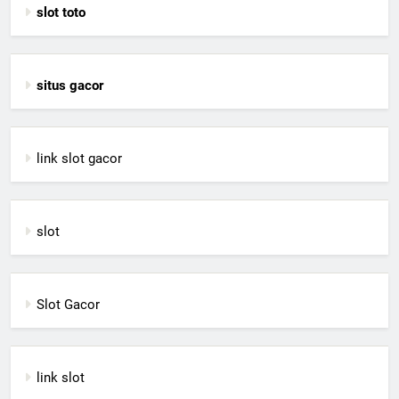
slot toto
situs gacor
link slot gacor
slot
Slot Gacor
link slot