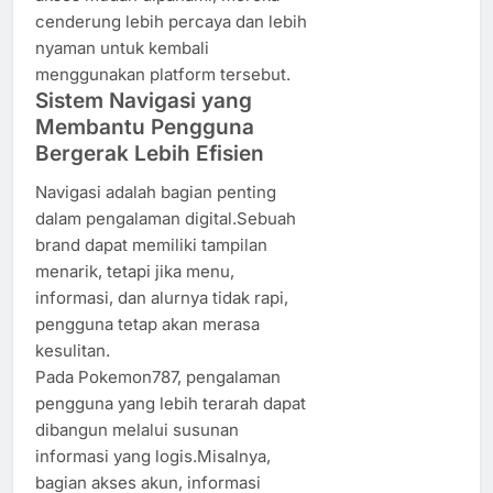
cenderung lebih percaya dan lebih
nyaman untuk kembali
menggunakan platform tersebut.
Sistem Navigasi yang
Membantu Pengguna
Bergerak Lebih Efisien
Navigasi adalah bagian penting
dalam pengalaman digital.Sebuah
brand dapat memiliki tampilan
menarik, tetapi jika menu,
informasi, dan alurnya tidak rapi,
pengguna tetap akan merasa
kesulitan.
Pada Pokemon787, pengalaman
pengguna yang lebih terarah dapat
dibangun melalui susunan
informasi yang logis.Misalnya,
bagian akses akun, informasi