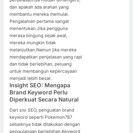
dan apakah ada arahan yang
membantu mereka memulai.
Pengalaman pertama sangat
menentukan.Jika pengguna
merasa bingung sejak awal,
mereka mungkin tidak
melanjutkan.Namun jika mereka
mendapatkan penjelasan yang rapi
dan tidak berlebihan, peluang
untuk membangun kepercayaan
menjadi lebih besar.
Insight SEO: Mengapa
Brand Keyword Perlu
Diperkuat Secara Natural
Dari sisi SEO, penguatan brand
keyword seperti Pokemon787
sebaiknya tidak dilakukan dengan
pengulangan berlebihan.Keyword