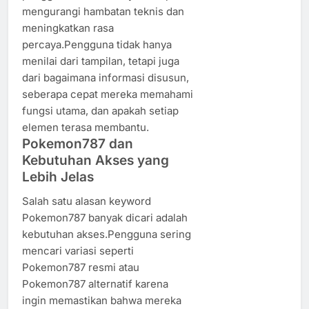
mengurangi hambatan teknis dan
meningkatkan rasa
percaya.Pengguna tidak hanya
menilai dari tampilan, tetapi juga
dari bagaimana informasi disusun,
seberapa cepat mereka memahami
fungsi utama, dan apakah setiap
elemen terasa membantu.
Pokemon787 dan
Kebutuhan Akses yang
Lebih Jelas
Salah satu alasan keyword
Pokemon787 banyak dicari adalah
kebutuhan akses.Pengguna sering
mencari variasi seperti
Pokemon787 resmi atau
Pokemon787 alternatif karena
ingin memastikan bahwa mereka