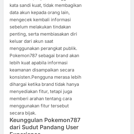
kata sandi kuat, tidak membagikan
data akun kepada orang lain,
mengecek kembali informasi
sebelum melakukan tindakan
penting, serta membiasakan diri
keluar dari akun saat
menggunakan perangkat publik.
Pokemon787 sebagai brand akan
lebih kuat apabila informasi
keamanan disampaikan secara
konsisten.Pengguna merasa lebih
dihargai ketika brand tidak hanya
menyediakan fitur, tetapi juga
memberi arahan tentang cara
menggunakan fitur tersebut
secara bijak.
Keunggulan Pokemon787
dari Sudut Pandang User