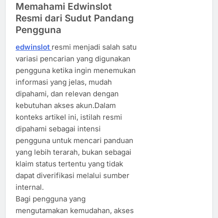
Memahami Edwinslot
Resmi dari Sudut Pandang
Pengguna
edwinslot
resmi menjadi salah satu
variasi pencarian yang digunakan
pengguna ketika ingin menemukan
informasi yang jelas, mudah
dipahami, dan relevan dengan
kebutuhan akses akun.Dalam
konteks artikel ini, istilah resmi
dipahami sebagai intensi
pengguna untuk mencari panduan
yang lebih terarah, bukan sebagai
klaim status tertentu yang tidak
dapat diverifikasi melalui sumber
internal.
Bagi pengguna yang
mengutamakan kemudahan, akses