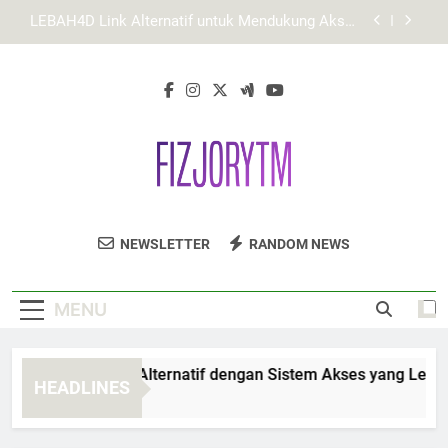
Skip
Cara Menjaga Data Pribadi saat Menggunakan
to
KAYA787 Alternatif
content
Panduan Menyesuaikan Pengaturan Browser
untuk KAYA787 Alternatif
EDWINSLOT Link Alternatif dengan Sistem Akses
yang Lebih Adaptif
LEBAH4D Link Alternatif untuk Mendukung Akses
Multi-Perangkat secara Lebih Fleksibel
Cara Menjaga Data Pribadi saat Menggunakan
KAYA787 Alternatif
Fizjo Rytm
Dapatkan Perawatan Fisioterapi Profesional
Panduan Menyesuaikan Pengaturan Browser
NEWSLETTER
RANDOM NEWS
untuk KAYA787 Alternatif
Di Fizjo Rytm Untuk Kesehatan Tubuh
Optimal.
MENU
WINSLOT Link Alternatif dengan Sistem Akses yang Lebih Ada
HEADLINES
Weeks Ago