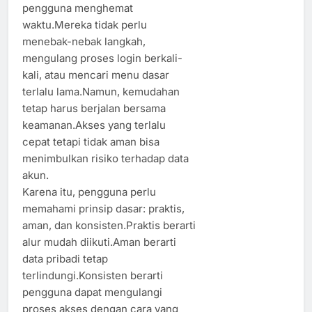
pengguna menghemat
waktu.Mereka tidak perlu
menebak-nebak langkah,
mengulang proses login berkali-
kali, atau mencari menu dasar
terlalu lama.Namun, kemudahan
tetap harus berjalan bersama
keamanan.Akses yang terlalu
cepat tetapi tidak aman bisa
menimbulkan risiko terhadap data
akun.
Karena itu, pengguna perlu
memahami prinsip dasar: praktis,
aman, dan konsisten.Praktis berarti
alur mudah diikuti.Aman berarti
data pribadi tetap
terlindungi.Konsisten berarti
pengguna dapat mengulangi
proses akses dengan cara yang