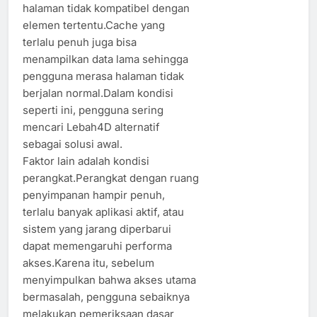
halaman tidak kompatibel dengan
elemen tertentu.Cache yang
terlalu penuh juga bisa
menampilkan data lama sehingga
pengguna merasa halaman tidak
berjalan normal.Dalam kondisi
seperti ini, pengguna sering
mencari Lebah4D alternatif
sebagai solusi awal.
Faktor lain adalah kondisi
perangkat.Perangkat dengan ruang
penyimpanan hampir penuh,
terlalu banyak aplikasi aktif, atau
sistem yang jarang diperbarui
dapat memengaruhi performa
akses.Karena itu, sebelum
menyimpulkan bahwa akses utama
bermasalah, pengguna sebaiknya
melakukan pemeriksaan dasar