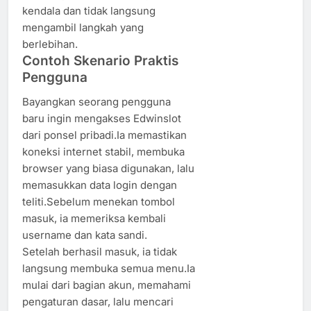
kendala dan tidak langsung
mengambil langkah yang
berlebihan.
Contoh Skenario Praktis
Pengguna
Bayangkan seorang pengguna
baru ingin mengakses Edwinslot
dari ponsel pribadi.Ia memastikan
koneksi internet stabil, membuka
browser yang biasa digunakan, lalu
memasukkan data login dengan
teliti.Sebelum menekan tombol
masuk, ia memeriksa kembali
username dan kata sandi.
Setelah berhasil masuk, ia tidak
langsung membuka semua menu.Ia
mulai dari bagian akun, memahami
pengaturan dasar, lalu mencari