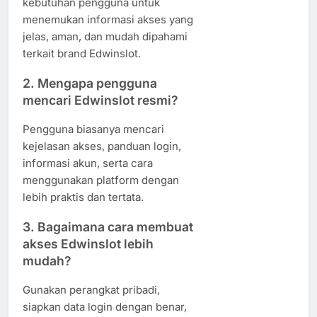
kebutuhan pengguna untuk
menemukan informasi akses yang
jelas, aman, dan mudah dipahami
terkait brand Edwinslot.
2. Mengapa pengguna
mencari Edwinslot resmi?
Pengguna biasanya mencari
kejelasan akses, panduan login,
informasi akun, serta cara
menggunakan platform dengan
lebih praktis dan tertata.
3. Bagaimana cara membuat
akses Edwinslot lebih
mudah?
Gunakan perangkat pribadi,
siapkan data login dengan benar,