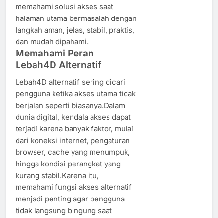
memahami solusi akses saat
halaman utama bermasalah dengan
langkah aman, jelas, stabil, praktis,
dan mudah dipahami.
Memahami Peran
Lebah4D Alternatif
Lebah4D alternatif sering dicari
pengguna ketika akses utama tidak
berjalan seperti biasanya.Dalam
dunia digital, kendala akses dapat
terjadi karena banyak faktor, mulai
dari koneksi internet, pengaturan
browser, cache yang menumpuk,
hingga kondisi perangkat yang
kurang stabil.Karena itu,
memahami fungsi akses alternatif
menjadi penting agar pengguna
tidak langsung bingung saat