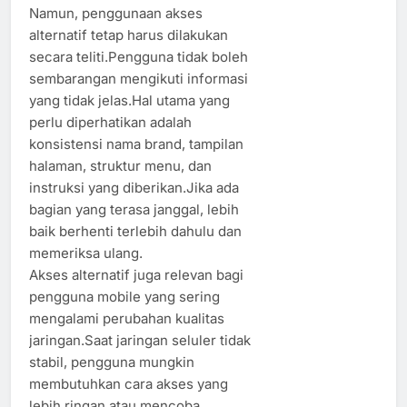
Namun, penggunaan akses
alternatif tetap harus dilakukan
secara teliti.Pengguna tidak boleh
sembarangan mengikuti informasi
yang tidak jelas.Hal utama yang
perlu diperhatikan adalah
konsistensi nama brand, tampilan
halaman, struktur menu, dan
instruksi yang diberikan.Jika ada
bagian yang terasa janggal, lebih
baik berhenti terlebih dahulu dan
memeriksa ulang.
Akses alternatif juga relevan bagi
pengguna mobile yang sering
mengalami perubahan kualitas
jaringan.Saat jaringan seluler tidak
stabil, pengguna mungkin
membutuhkan cara akses yang
lebih ringan atau mencoba