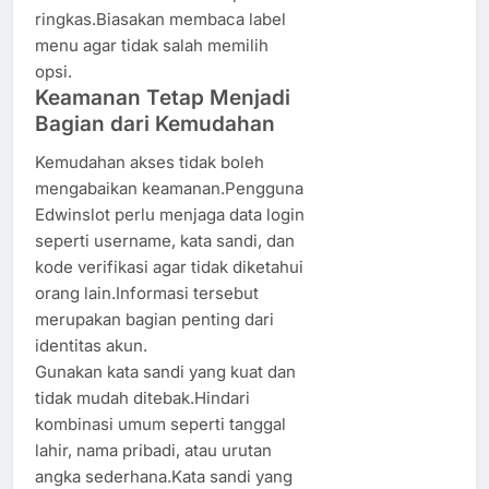
ringkas.Biasakan membaca label
menu agar tidak salah memilih
opsi.
Keamanan Tetap Menjadi
Bagian dari Kemudahan
Kemudahan akses tidak boleh
mengabaikan keamanan.Pengguna
Edwinslot perlu menjaga data login
seperti username, kata sandi, dan
kode verifikasi agar tidak diketahui
orang lain.Informasi tersebut
merupakan bagian penting dari
identitas akun.
Gunakan kata sandi yang kuat dan
tidak mudah ditebak.Hindari
kombinasi umum seperti tanggal
lahir, nama pribadi, atau urutan
angka sederhana.Kata sandi yang