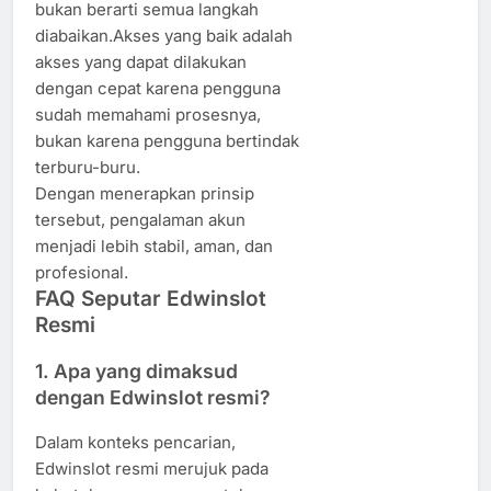
bukan berarti semua langkah
diabaikan.Akses yang baik adalah
akses yang dapat dilakukan
dengan cepat karena pengguna
sudah memahami prosesnya,
bukan karena pengguna bertindak
terburu-buru.
Dengan menerapkan prinsip
tersebut, pengalaman akun
menjadi lebih stabil, aman, dan
profesional.
FAQ Seputar Edwinslot
Resmi
1. Apa yang dimaksud
dengan Edwinslot resmi?
Dalam konteks pencarian,
Edwinslot resmi merujuk pada