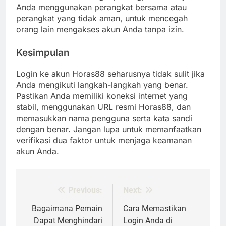
Anda menggunakan perangkat bersama atau
perangkat yang tidak aman, untuk mencegah
orang lain mengakses akun Anda tanpa izin.
Kesimpulan
Login ke akun Horas88 seharusnya tidak sulit jika
Anda mengikuti langkah-langkah yang benar.
Pastikan Anda memiliki koneksi internet yang
stabil, menggunakan URL resmi Horas88, dan
memasukkan nama pengguna serta kata sandi
dengan benar. Jangan lupa untuk memanfaatkan
verifikasi dua faktor untuk menjaga keamanan
akun Anda.
Previous:
Next:
Post
navigation
Bagaimana Pemain
Cara Memastikan
Dapat Menghindari
Login Anda di