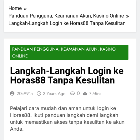
Home
Panduan Pengguna, Keamanan Akun, Kasino Online
Langkah-Langkah Login ke Horas88 Tanpa Kesulitan
PANDUAN PENGGUNA, KEAMANAN AKUN, KASINO
ONLINE
Langkah-Langkah Login ke
Horas88 Tanpa Kesulitan
0
20c991a
2 Years Ago
7 Mins
Pelajari cara mudah dan aman untuk login ke
Horas88. Ikuti panduan langkah demi langkah
untuk memastikan akses tanpa kesulitan ke akun
Anda.