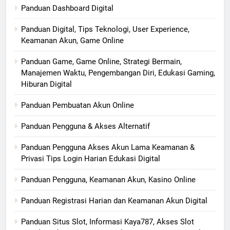
Panduan Dashboard Digital
Panduan Digital, Tips Teknologi, User Experience,
Keamanan Akun, Game Online
Panduan Game, Game Online, Strategi Bermain,
Manajemen Waktu, Pengembangan Diri, Edukasi Gaming,
Hiburan Digital
Panduan Pembuatan Akun Online
Panduan Pengguna & Akses Alternatif
Panduan Pengguna Akses Akun Lama Keamanan &
Privasi Tips Login Harian Edukasi Digital
Panduan Pengguna, Keamanan Akun, Kasino Online
Panduan Registrasi Harian dan Keamanan Akun Digital
Panduan Situs Slot, Informasi Kaya787, Akses Slot