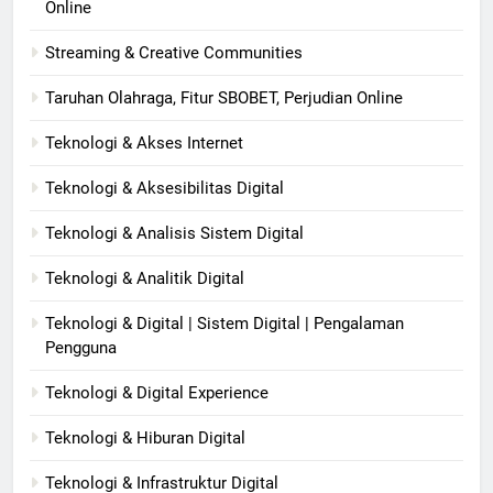
Online
Streaming & Creative Communities
Taruhan Olahraga, Fitur SBOBET, Perjudian Online
Teknologi & Akses Internet
Teknologi & Aksesibilitas Digital
Teknologi & Analisis Sistem Digital
Teknologi & Analitik Digital
Teknologi & Digital | Sistem Digital | Pengalaman
Pengguna
Teknologi & Digital Experience
Teknologi & Hiburan Digital
Teknologi & Infrastruktur Digital