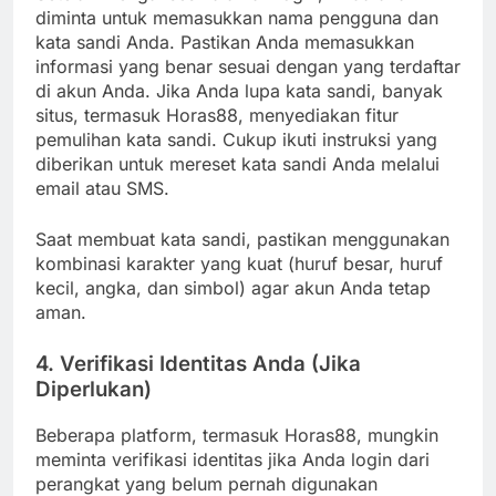
diminta untuk memasukkan nama pengguna dan
kata sandi Anda. Pastikan Anda memasukkan
informasi yang benar sesuai dengan yang terdaftar
di akun Anda. Jika Anda lupa kata sandi, banyak
situs, termasuk Horas88, menyediakan fitur
pemulihan kata sandi. Cukup ikuti instruksi yang
diberikan untuk mereset kata sandi Anda melalui
email atau SMS.
Saat membuat kata sandi, pastikan menggunakan
kombinasi karakter yang kuat (huruf besar, huruf
kecil, angka, dan simbol) agar akun Anda tetap
aman.
4.
Verifikasi Identitas Anda (Jika
Diperlukan)
Beberapa platform, termasuk Horas88, mungkin
meminta verifikasi identitas jika Anda login dari
perangkat yang belum pernah digunakan