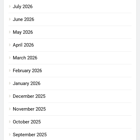
July 2026
June 2026
May 2026
April 2026
March 2026
February 2026
January 2026
December 2025
November 2025
October 2025
September 2025