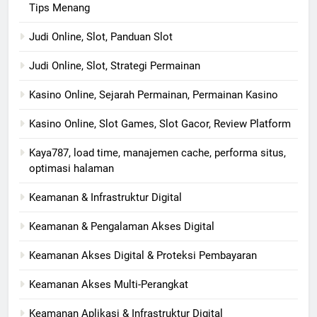
Tips Menang
Judi Online, Slot, Panduan Slot
Judi Online, Slot, Strategi Permainan
Kasino Online, Sejarah Permainan, Permainan Kasino
Kasino Online, Slot Games, Slot Gacor, Review Platform
Kaya787, load time, manajemen cache, performa situs,
optimasi halaman
Keamanan & Infrastruktur Digital
Keamanan & Pengalaman Akses Digital
Keamanan Akses Digital & Proteksi Pembayaran
Keamanan Akses Multi-Perangkat
Keamanan Aplikasi & Infrastruktur Digital