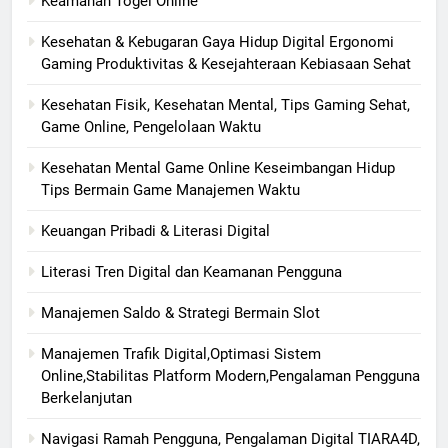
Keamanan Togel Online
Kesehatan & Kebugaran Gaya Hidup Digital Ergonomi
Gaming Produktivitas & Kesejahteraan Kebiasaan Sehat
Kesehatan Fisik, Kesehatan Mental, Tips Gaming Sehat,
Game Online, Pengelolaan Waktu
Kesehatan Mental Game Online Keseimbangan Hidup
Tips Bermain Game Manajemen Waktu
Keuangan Pribadi & Literasi Digital
Literasi Tren Digital dan Keamanan Pengguna
Manajemen Saldo & Strategi Bermain Slot
Manajemen Trafik Digital,Optimasi Sistem
Online,Stabilitas Platform Modern,Pengalaman Pengguna
Berkelanjutan
Navigasi Ramah Pengguna, Pengalaman Digital TIARA4D,