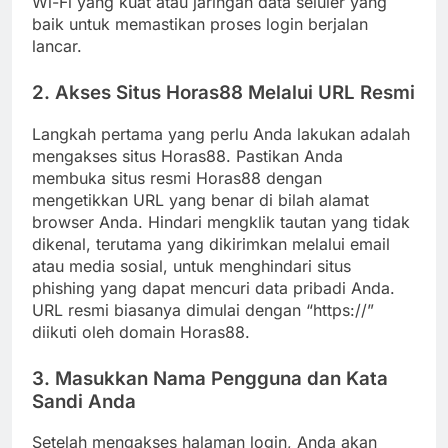
Wi-Fi yang kuat atau jaringan data seluler yang
baik untuk memastikan proses login berjalan
lancar.
2.
Akses Situs Horas88 Melalui URL Resmi
Langkah pertama yang perlu Anda lakukan adalah
mengakses situs Horas88. Pastikan Anda
membuka situs resmi Horas88 dengan
mengetikkan URL yang benar di bilah alamat
browser Anda. Hindari mengklik tautan yang tidak
dikenal, terutama yang dikirimkan melalui email
atau media sosial, untuk menghindari situs
phishing yang dapat mencuri data pribadi Anda.
URL resmi biasanya dimulai dengan “https://”
diikuti oleh domain Horas88.
3.
Masukkan Nama Pengguna dan Kata
Sandi Anda
Setelah mengakses halaman login, Anda akan