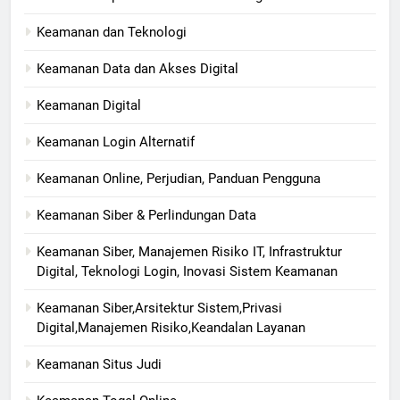
Keamanan dan Teknologi
Keamanan Data dan Akses Digital
Keamanan Digital
Keamanan Login Alternatif
Keamanan Online, Perjudian, Panduan Pengguna
Keamanan Siber & Perlindungan Data
Keamanan Siber, Manajemen Risiko IT, Infrastruktur
Digital, Teknologi Login, Inovasi Sistem Keamanan
Keamanan Siber,Arsitektur Sistem,Privasi
Digital,Manajemen Risiko,Keandalan Layanan
Keamanan Situs Judi