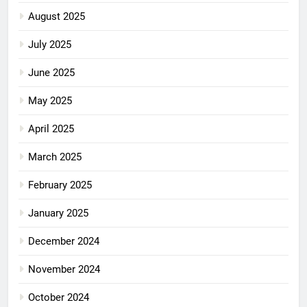
August 2025
July 2025
June 2025
May 2025
April 2025
March 2025
February 2025
January 2025
December 2024
November 2024
October 2024