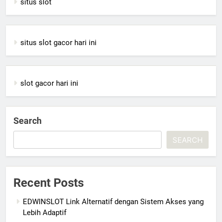
situs slot
situs slot gacor hari ini
slot gacor hari ini
Search
SEARCH
Recent Posts
EDWINSLOT Link Alternatif dengan Sistem Akses yang
Lebih Adaptif