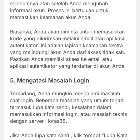
sebelumnya atau setelah Anda mengubah
informasi akun. Proses ini bertujuan untuk
memastikan keamanan akun Anda.
Biasanya, Anda akan diminta untuk memasukkan
kode yang dikirimkan melalui email atau aplikasi
autentikator. Ini adalah lapisan keamanan ekstra
yang melindungi akun Anda dari akses tidak sah.
Pastikan Anda memiliki akses ke email atau
aplikasi autentikator yang terdaftar di akun Anda.
5.
Mengatasi Masalah Login
Terkadang, Anda mungkin mengalami masalah
saat login. Beberapa masalah yang umum terjadi
termasuk lupa kata sandi, kesalahan dalam
memasukkan informasi login, atau masalah teknis
dengan server Horas88.
Jika Anda lupa kata sandi, klik tombol “Lupa Kata