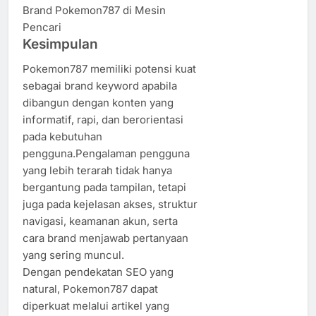
Brand Pokemon787 di Mesin
Pencari
Kesimpulan
Pokemon787 memiliki potensi kuat
sebagai brand keyword apabila
dibangun dengan konten yang
informatif, rapi, dan berorientasi
pada kebutuhan
pengguna.Pengalaman pengguna
yang lebih terarah tidak hanya
bergantung pada tampilan, tetapi
juga pada kejelasan akses, struktur
navigasi, keamanan akun, serta
cara brand menjawab pertanyaan
yang sering muncul.
Dengan pendekatan SEO yang
natural, Pokemon787 dapat
diperkuat melalui artikel yang