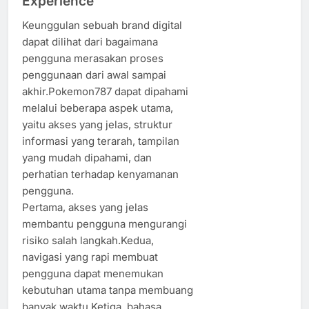
Experience
Keunggulan sebuah brand digital
dapat dilihat dari bagaimana
pengguna merasakan proses
penggunaan dari awal sampai
akhir.Pokemon787 dapat dipahami
melalui beberapa aspek utama,
yaitu akses yang jelas, struktur
informasi yang terarah, tampilan
yang mudah dipahami, dan
perhatian terhadap kenyamanan
pengguna.
Pertama, akses yang jelas
membantu pengguna mengurangi
risiko salah langkah.Kedua,
navigasi yang rapi membuat
pengguna dapat menemukan
kebutuhan utama tanpa membuang
banyak waktu.Ketiga, bahasa