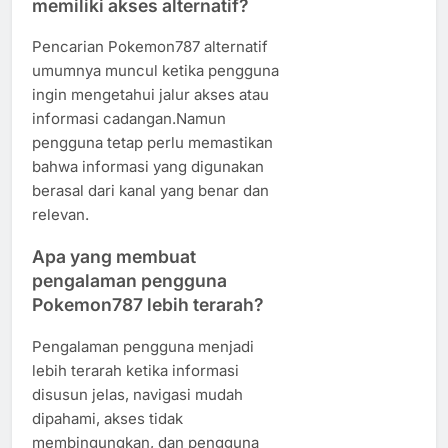
memiliki akses alternatif?
Pencarian Pokemon787 alternatif
umumnya muncul ketika pengguna
ingin mengetahui jalur akses atau
informasi cadangan.Namun
pengguna tetap perlu memastikan
bahwa informasi yang digunakan
berasal dari kanal yang benar dan
relevan.
Apa yang membuat
pengalaman pengguna
Pokemon787 lebih terarah?
Pengalaman pengguna menjadi
lebih terarah ketika informasi
disusun jelas, navigasi mudah
dipahami, akses tidak
membingungkan, dan pengguna