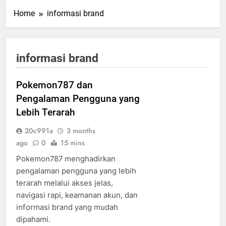
Home
informasi brand
informasi brand
Pokemon787 dan
Pengalaman Pengguna yang
Lebih Terarah
20c991a
3 months
ago
0
15 mins
Pokemon787 menghadirkan
pengalaman pengguna yang lebih
terarah melalui akses jelas,
navigasi rapi, keamanan akun, dan
informasi brand yang mudah
dipahami.