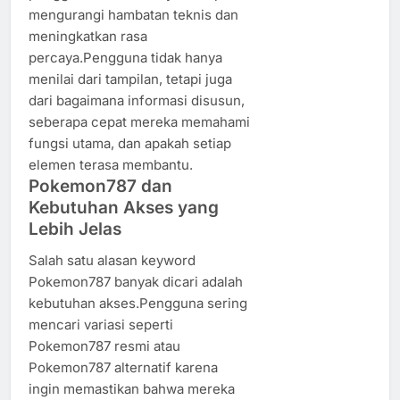
mengurangi hambatan teknis dan
meningkatkan rasa
percaya.Pengguna tidak hanya
menilai dari tampilan, tetapi juga
dari bagaimana informasi disusun,
seberapa cepat mereka memahami
fungsi utama, dan apakah setiap
elemen terasa membantu.
Pokemon787 dan
Kebutuhan Akses yang
Lebih Jelas
Salah satu alasan keyword
Pokemon787 banyak dicari adalah
kebutuhan akses.Pengguna sering
mencari variasi seperti
Pokemon787 resmi atau
Pokemon787 alternatif karena
ingin memastikan bahwa mereka