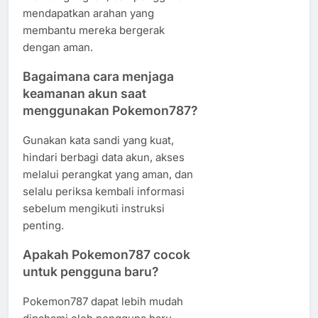
mendapatkan arahan yang
membantu mereka bergerak
dengan aman.
Bagaimana cara menjaga
keamanan akun saat
menggunakan Pokemon787?
Gunakan kata sandi yang kuat,
hindari berbagi data akun, akses
melalui perangkat yang aman, dan
selalu periksa kembali informasi
sebelum mengikuti instruksi
penting.
Apakah Pokemon787 cocok
untuk pengguna baru?
Pokemon787 dapat lebih mudah