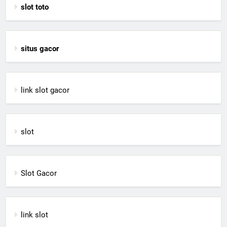
slot toto
situs gacor
link slot gacor
slot
Slot Gacor
link slot