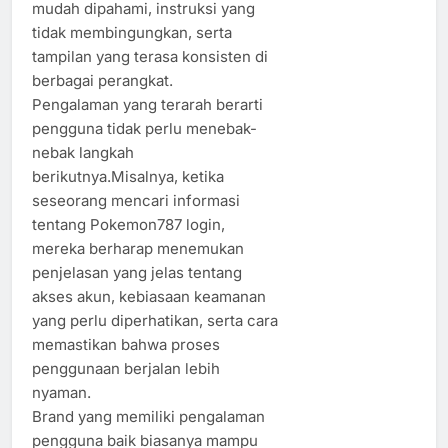
mudah dipahami, instruksi yang
tidak membingungkan, serta
tampilan yang terasa konsisten di
berbagai perangkat.
Pengalaman yang terarah berarti
pengguna tidak perlu menebak-
nebak langkah
berikutnya.Misalnya, ketika
seseorang mencari informasi
tentang Pokemon787 login,
mereka berharap menemukan
penjelasan yang jelas tentang
akses akun, kebiasaan keamanan
yang perlu diperhatikan, serta cara
memastikan bahwa proses
penggunaan berjalan lebih
nyaman.
Brand yang memiliki pengalaman
pengguna baik biasanya mampu