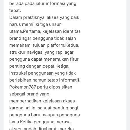
berada pada jalur informasi yang
tepat.
Dalam praktiknya, akses yang baik
harus memiliki tiga unsur
utama.Pertama, kejelasan identitas
brand agar pengguna tidak salah
memahami tujuan platform.Kedua,
struktur navigasi yang rapi agar
pengguna dapat menemukan fitur
penting dengan cepat.Ketiga,
instruksi penggunaan yang tidak
berlebihan namun tetap informatif.
Pokemon787 perlu diposisikan
sebagai brand yang
memperhatikan kejelasan akses
karena hal ini sangat penting bagi
pengguna baru maupun pengguna
lama.Ketika pengguna merasa
akses mudah dipahami, mereka