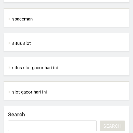
spaceman
situs slot
situs slot gacor hari ini
slot gacor hari ini
Search
SEARCH