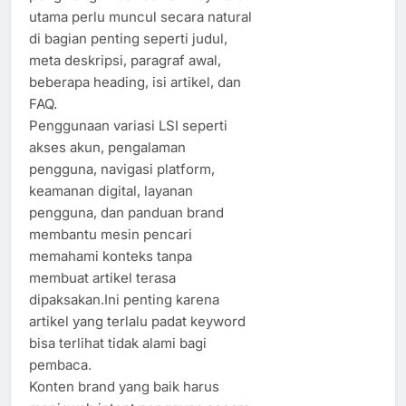
utama perlu muncul secara natural
di bagian penting seperti judul,
meta deskripsi, paragraf awal,
beberapa heading, isi artikel, dan
FAQ.
Penggunaan variasi LSI seperti
akses akun, pengalaman
pengguna, navigasi platform,
keamanan digital, layanan
pengguna, dan panduan brand
membantu mesin pencari
memahami konteks tanpa
membuat artikel terasa
dipaksakan.Ini penting karena
artikel yang terlalu padat keyword
bisa terlihat tidak alami bagi
pembaca.
Konten brand yang baik harus