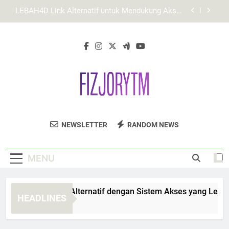
Skip
Cara Menjaga Data Pribadi saat Menggunakan
to
KAYA787 Alternatif
content
Panduan Menyesuaikan Pengaturan Browser
untuk KAYA787 Alternatif
EDWINSLOT Link Alternatif dengan Sistem Akses
yang Lebih Adaptif
LEBAH4D Link Alternatif untuk Mendukung Akses
Multi-Perangkat secara Lebih Fleksibel
Cara Menjaga Data Pribadi saat Menggunakan
KAYA787 Alternatif
Fizjo Rytm
Dapatkan Perawatan Fisioterapi Profesional
Panduan Menyesuaikan Pengaturan Browser
NEWSLETTER
RANDOM NEWS
untuk KAYA787 Alternatif
Di Fizjo Rytm Untuk Kesehatan Tubuh
Optimal.
MENU
WINSLOT Link Alternatif dengan Sistem Akses yang Lebih Ada
HEADLINES
Weeks Ago