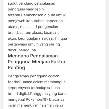
sudut pandang pengalaman
pengguna yang lebih
terarah.Pembahasan dibuat untuk
menjawab kebutuhan pencarian
utama, mulai dari pengenalan
brand, sistem akses, keamanan
akun, keunggulan navigasi, hingga
pertanyaan umum yang sering
dicari pengguna.
Mengapa Pengalaman
Pengguna Menjadi Faktor
Penting
Pengalaman pengguna adalah
fondasi utama dalam membangun
kepercayaan terhadap sebuah
brand digital.Pengguna yang baru
mengenal Pokemon787 biasanya
ingin menemukan halaman yang