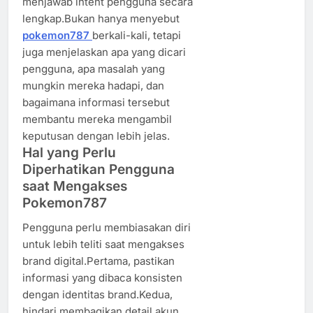
menjawab intent pengguna secara
lengkap.Bukan hanya menyebut
pokemon787
berkali-kali, tetapi
juga menjelaskan apa yang dicari
pengguna, apa masalah yang
mungkin mereka hadapi, dan
bagaimana informasi tersebut
membantu mereka mengambil
keputusan dengan lebih jelas.
Hal yang Perlu
Diperhatikan Pengguna
saat Mengakses
Pokemon787
Pengguna perlu membiasakan diri
untuk lebih teliti saat mengakses
brand digital.Pertama, pastikan
informasi yang dibaca konsisten
dengan identitas brand.Kedua,
hindari membagikan detail akun