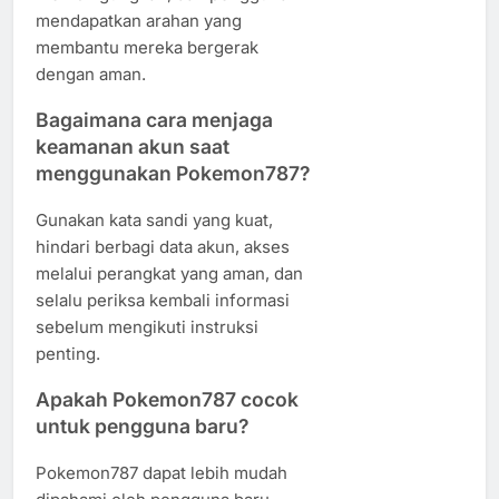
mendapatkan arahan yang
membantu mereka bergerak
dengan aman.
Bagaimana cara menjaga
keamanan akun saat
menggunakan Pokemon787?
Gunakan kata sandi yang kuat,
hindari berbagi data akun, akses
melalui perangkat yang aman, dan
selalu periksa kembali informasi
sebelum mengikuti instruksi
penting.
Apakah Pokemon787 cocok
untuk pengguna baru?
Pokemon787 dapat lebih mudah