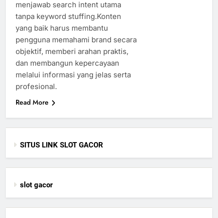
menjawab search intent utama
tanpa keyword stuffing.Konten
yang baik harus membantu
pengguna memahami brand secara
objektif, memberi arahan praktis,
dan membangun kepercayaan
melalui informasi yang jelas serta
profesional.
Read More
SITUS LINK SLOT GACOR
slot gacor