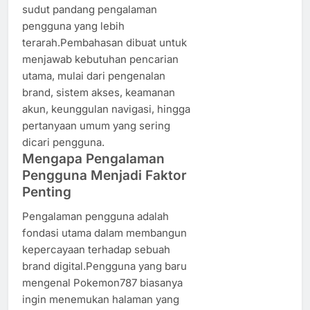
sudut pandang pengalaman
pengguna yang lebih
terarah.Pembahasan dibuat untuk
menjawab kebutuhan pencarian
utama, mulai dari pengenalan
brand, sistem akses, keamanan
akun, keunggulan navigasi, hingga
pertanyaan umum yang sering
dicari pengguna.
Mengapa Pengalaman
Pengguna Menjadi Faktor
Penting
Pengalaman pengguna adalah
fondasi utama dalam membangun
kepercayaan terhadap sebuah
brand digital.Pengguna yang baru
mengenal Pokemon787 biasanya
ingin menemukan halaman yang