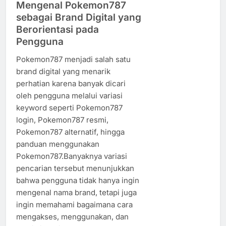
Mengenal Pokemon787
sebagai Brand Digital yang
Berorientasi pada
Pengguna
Pokemon787 menjadi salah satu
brand digital yang menarik
perhatian karena banyak dicari
oleh pengguna melalui variasi
keyword seperti Pokemon787
login, Pokemon787 resmi,
Pokemon787 alternatif, hingga
panduan menggunakan
Pokemon787.Banyaknya variasi
pencarian tersebut menunjukkan
bahwa pengguna tidak hanya ingin
mengenal nama brand, tetapi juga
ingin memahami bagaimana cara
mengakses, menggunakan, dan