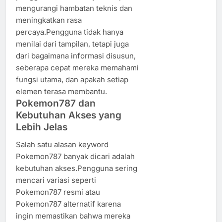
mengurangi hambatan teknis dan
meningkatkan rasa
percaya.Pengguna tidak hanya
menilai dari tampilan, tetapi juga
dari bagaimana informasi disusun,
seberapa cepat mereka memahami
fungsi utama, dan apakah setiap
elemen terasa membantu.
Pokemon787 dan
Kebutuhan Akses yang
Lebih Jelas
Salah satu alasan keyword
Pokemon787 banyak dicari adalah
kebutuhan akses.Pengguna sering
mencari variasi seperti
Pokemon787 resmi atau
Pokemon787 alternatif karena
ingin memastikan bahwa mereka