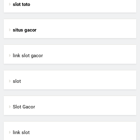
slot toto
situs gacor
link slot gacor
slot
Slot Gacor
link slot