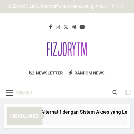
Skip
Cara Menjaga Data Pribadi saat Menggunakan
to
KAYA787 Alternatif
content
Panduan Menyesuaikan Pengaturan Browser
untuk KAYA787 Alternatif
EDWINSLOT Link Alternatif dengan Sistem Akses
yang Lebih Adaptif
LEBAH4D Link Alternatif untuk Mendukung Akses
Multi-Perangkat secara Lebih Fleksibel
Cara Menjaga Data Pribadi saat Menggunakan
KAYA787 Alternatif
Fizjo Rytm
Dapatkan Perawatan Fisioterapi Profesional
Panduan Menyesuaikan Pengaturan Browser
NEWSLETTER
RANDOM NEWS
untuk KAYA787 Alternatif
Di Fizjo Rytm Untuk Kesehatan Tubuh
Optimal.
MENU
WINSLOT Link Alternatif dengan Sistem Akses yang Lebih Ada
HEADLINES
Weeks Ago