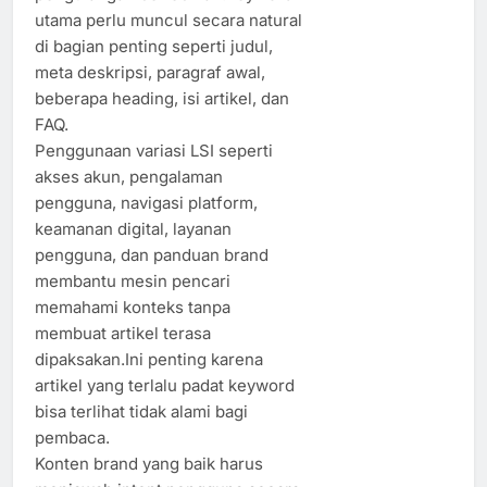
utama perlu muncul secara natural
di bagian penting seperti judul,
meta deskripsi, paragraf awal,
beberapa heading, isi artikel, dan
FAQ.
Penggunaan variasi LSI seperti
akses akun, pengalaman
pengguna, navigasi platform,
keamanan digital, layanan
pengguna, dan panduan brand
membantu mesin pencari
memahami konteks tanpa
membuat artikel terasa
dipaksakan.Ini penting karena
artikel yang terlalu padat keyword
bisa terlihat tidak alami bagi
pembaca.
Konten brand yang baik harus