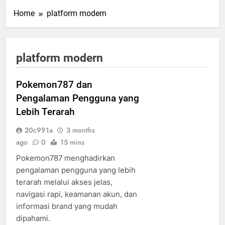
Home
platform modern
platform modern
Pokemon787 dan
Pengalaman Pengguna yang
Lebih Terarah
20c991a
3 months
ago
0
15 mins
Pokemon787 menghadirkan
pengalaman pengguna yang lebih
terarah melalui akses jelas,
navigasi rapi, keamanan akun, dan
informasi brand yang mudah
dipahami.