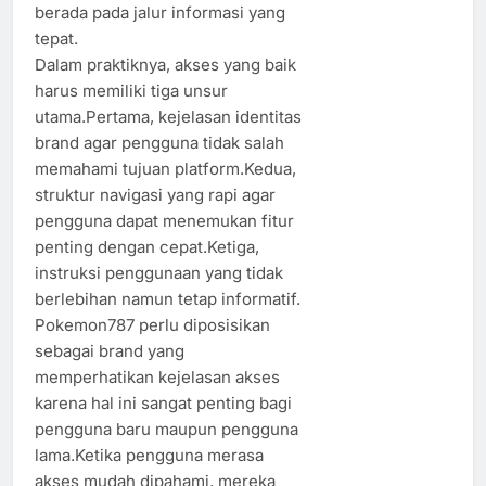
berada pada jalur informasi yang
tepat.
Dalam praktiknya, akses yang baik
harus memiliki tiga unsur
utama.Pertama, kejelasan identitas
brand agar pengguna tidak salah
memahami tujuan platform.Kedua,
struktur navigasi yang rapi agar
pengguna dapat menemukan fitur
penting dengan cepat.Ketiga,
instruksi penggunaan yang tidak
berlebihan namun tetap informatif.
Pokemon787 perlu diposisikan
sebagai brand yang
memperhatikan kejelasan akses
karena hal ini sangat penting bagi
pengguna baru maupun pengguna
lama.Ketika pengguna merasa
akses mudah dipahami, mereka