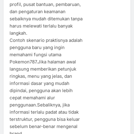
profil, pusat bantuan, pembaruan,
dan pengaturan keamanan
sebaiknya mudah ditemukan tanpa
harus melewati terlalu banyak
langkah.
Contoh skenario praktisnya adalah
pengguna baru yang ingin
memahami fungsi utama
Pokemon787.Jika halaman awal
langsung memberikan petunjuk
ringkas, menu yang jelas, dan
informasi dasar yang mudah
dipindai, pengguna akan lebih
cepat memahami alur
penggunaan.Sebaliknya, jika
informasi terlalu padat atau tidak
terstruktur, pengguna bisa keluar
sebelum benar-benar mengenal
brand.