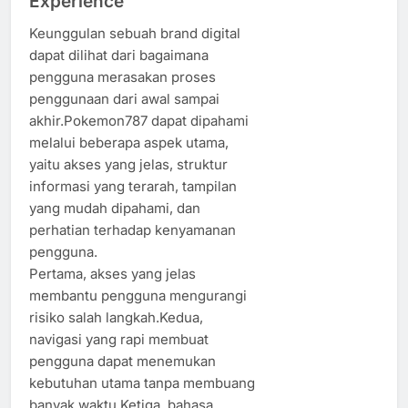
Experience
Keunggulan sebuah brand digital
dapat dilihat dari bagaimana
pengguna merasakan proses
penggunaan dari awal sampai
akhir.Pokemon787 dapat dipahami
melalui beberapa aspek utama,
yaitu akses yang jelas, struktur
informasi yang terarah, tampilan
yang mudah dipahami, dan
perhatian terhadap kenyamanan
pengguna.
Pertama, akses yang jelas
membantu pengguna mengurangi
risiko salah langkah.Kedua,
navigasi yang rapi membuat
pengguna dapat menemukan
kebutuhan utama tanpa membuang
banyak waktu.Ketiga, bahasa