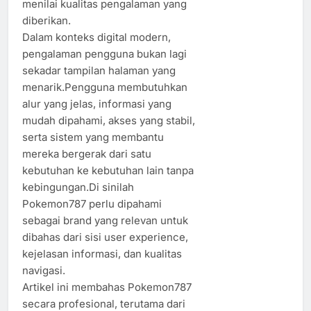
menilai kualitas pengalaman yang
diberikan.
Dalam konteks digital modern,
pengalaman pengguna bukan lagi
sekadar tampilan halaman yang
menarik.Pengguna membutuhkan
alur yang jelas, informasi yang
mudah dipahami, akses yang stabil,
serta sistem yang membantu
mereka bergerak dari satu
kebutuhan ke kebutuhan lain tanpa
kebingungan.Di sinilah
Pokemon787 perlu dipahami
sebagai brand yang relevan untuk
dibahas dari sisi user experience,
kejelasan informasi, dan kualitas
navigasi.
Artikel ini membahas Pokemon787
secara profesional, terutama dari