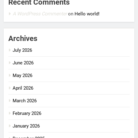
Recent Comments
A WordPress Commenter
on
Hello world!
Archives
July 2026
June 2026
May 2026
April 2026
March 2026
February 2026
January 2026