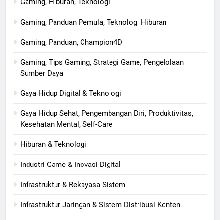
Gaming, Hiburan, Teknologi
Gaming, Panduan Pemula, Teknologi Hiburan
Gaming, Panduan, Champion4D
Gaming, Tips Gaming, Strategi Game, Pengelolaan
Sumber Daya
Gaya Hidup Digital & Teknologi
Gaya Hidup Sehat, Pengembangan Diri, Produktivitas,
Kesehatan Mental, Self-Care
Hiburan & Teknologi
Industri Game & Inovasi Digital
Infrastruktur & Rekayasa Sistem
Infrastruktur Jaringan & Sistem Distribusi Konten