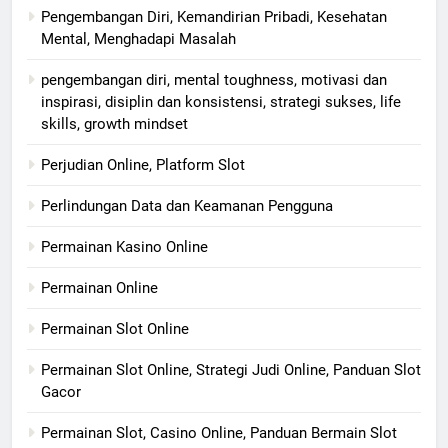
Pengembangan Diri, Kemandirian Pribadi, Kesehatan
Mental, Menghadapi Masalah
pengembangan diri, mental toughness, motivasi dan
inspirasi, disiplin dan konsistensi, strategi sukses, life
skills, growth mindset
Perjudian Online, Platform Slot
Perlindungan Data dan Keamanan Pengguna
Permainan Kasino Online
Permainan Online
Permainan Slot Online
Permainan Slot Online, Strategi Judi Online, Panduan Slot
Gacor
Permainan Slot, Casino Online, Panduan Bermain Slot