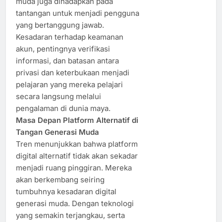
muda juga dihadapkan pada
tantangan untuk menjadi pengguna
yang bertanggung jawab.
Kesadaran terhadap keamanan
akun, pentingnya verifikasi
informasi, dan batasan antara
privasi dan keterbukaan menjadi
pelajaran yang mereka pelajari
secara langsung melalui
pengalaman di dunia maya.
Masa Depan Platform Alternatif di
Tangan Generasi Muda
Tren menunjukkan bahwa platform
digital alternatif tidak akan sekadar
menjadi ruang pinggiran. Mereka
akan berkembang seiring
tumbuhnya kesadaran digital
generasi muda. Dengan teknologi
yang semakin terjangkau, serta