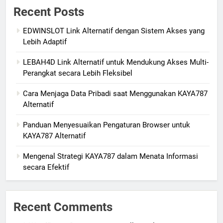
Recent Posts
EDWINSLOT Link Alternatif dengan Sistem Akses yang
Lebih Adaptif
LEBAH4D Link Alternatif untuk Mendukung Akses Multi-
Perangkat secara Lebih Fleksibel
Cara Menjaga Data Pribadi saat Menggunakan KAYA787
Alternatif
Panduan Menyesuaikan Pengaturan Browser untuk
KAYA787 Alternatif
Mengenal Strategi KAYA787 dalam Menata Informasi
secara Efektif
Recent Comments