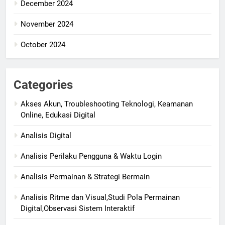
December 2024
November 2024
October 2024
Categories
Akses Akun, Troubleshooting Teknologi, Keamanan
Online, Edukasi Digital
Analisis Digital
Analisis Perilaku Pengguna & Waktu Login
Analisis Permainan & Strategi Bermain
Analisis Ritme dan Visual,Studi Pola Permainan
Digital,Observasi Sistem Interaktif