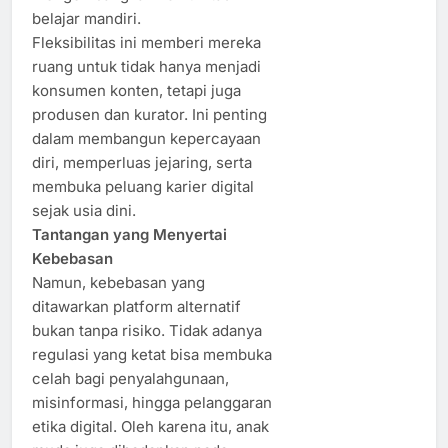
belajar mandiri.
Fleksibilitas ini memberi mereka
ruang untuk tidak hanya menjadi
konsumen konten, tetapi juga
produsen dan kurator. Ini penting
dalam membangun kepercayaan
diri, memperluas jejaring, serta
membuka peluang karier digital
sejak usia dini.
Tantangan yang Menyertai
Kebebasan
Namun, kebebasan yang
ditawarkan platform alternatif
bukan tanpa risiko. Tidak adanya
regulasi yang ketat bisa membuka
celah bagi penyalahgunaan,
misinformasi, hingga pelanggaran
etika digital. Oleh karena itu, anak