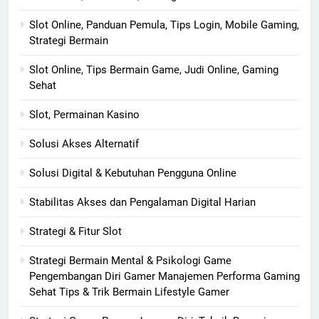
Slot Online, Panduan Pemula, Tips Login, Mobile Gaming,
Strategi Bermain
Slot Online, Tips Bermain Game, Judi Online, Gaming
Sehat
Slot, Permainan Kasino
Solusi Akses Alternatif
Solusi Digital & Kebutuhan Pengguna Online
Stabilitas Akses dan Pengalaman Digital Harian
Strategi & Fitur Slot
Strategi Bermain Mental & Psikologi Game
Pengembangan Diri Gamer Manajemen Performa Gaming
Sehat Tips & Trik Bermain Lifestyle Gamer