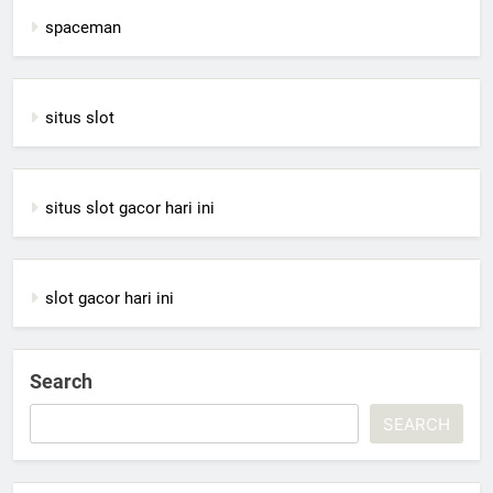
spaceman
situs slot
situs slot gacor hari ini
slot gacor hari ini
Search
SEARCH