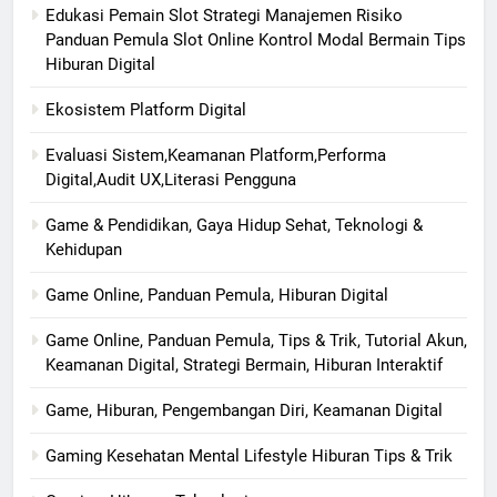
Edukasi Pemain Slot Strategi Manajemen Risiko
Panduan Pemula Slot Online Kontrol Modal Bermain Tips
Hiburan Digital
Ekosistem Platform Digital
Evaluasi Sistem,Keamanan Platform,Performa
Digital,Audit UX,Literasi Pengguna
Game & Pendidikan, Gaya Hidup Sehat, Teknologi &
Kehidupan
Game Online, Panduan Pemula, Hiburan Digital
Game Online, Panduan Pemula, Tips & Trik, Tutorial Akun,
Keamanan Digital, Strategi Bermain, Hiburan Interaktif
Game, Hiburan, Pengembangan Diri, Keamanan Digital
Gaming Kesehatan Mental Lifestyle Hiburan Tips & Trik