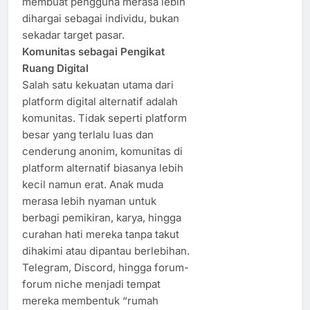
membuat pengguna merasa lebih
dihargai sebagai individu, bukan
sekadar target pasar.
Komunitas sebagai Pengikat
Ruang Digital
Salah satu kekuatan utama dari
platform digital alternatif adalah
komunitas. Tidak seperti platform
besar yang terlalu luas dan
cenderung anonim, komunitas di
platform alternatif biasanya lebih
kecil namun erat. Anak muda
merasa lebih nyaman untuk
berbagi pemikiran, karya, hingga
curahan hati mereka tanpa takut
dihakimi atau dipantau berlebihan.
Telegram, Discord, hingga forum-
forum niche menjadi tempat
mereka membentuk “rumah