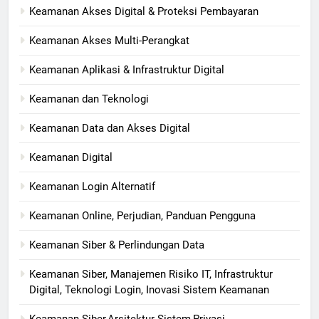
Keamanan Akses Digital & Proteksi Pembayaran
Keamanan Akses Multi-Perangkat
Keamanan Aplikasi & Infrastruktur Digital
Keamanan dan Teknologi
Keamanan Data dan Akses Digital
Keamanan Digital
Keamanan Login Alternatif
Keamanan Online, Perjudian, Panduan Pengguna
Keamanan Siber & Perlindungan Data
Keamanan Siber, Manajemen Risiko IT, Infrastruktur
Digital, Teknologi Login, Inovasi Sistem Keamanan