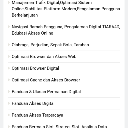
Manajemen Trafik Digital,Optimasi Sistem
Online,Stabilitas Platform Modern,Pengalaman Pengguna
Berkelanjutan
Navigasi Ramah Pengguna, Pengalaman Digital TIARA4D,
Edukasi Akses Online
Olahraga, Perjudian, Sepak Bola, Taruhan
Optimasi Browser dan Akses Web
Optimasi Browser Digital
Optimasi Cache dan Akses Browser
Panduan & Ulasan Permainan Digital
Panduan Akses Digital
Panduan Akses Terpercaya
Panduan Bermain Slot, Strategi Slot, Analisis Data