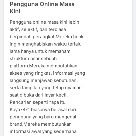
Pengguna Online Masa
Kini
Pengguna online masa kini lebih
aktif, selektif, dan terbiasa
berpindah perangkat.Mereka tidak
ingin menghabiskan waktu terlalu
lama hanya untuk memahami
struktur dasar sebuah
platform.Mereka membutuhkan
akses yang ringkas, informasi yang
langsung menjawab kebutuhan,
serta tampilan yang tetap nyaman
saat dibuka dari layar kecil.
Pencarian seperti “apa itu
Kaya787” biasanya berasal dari
pengguna yang baru mengenal
brand.Mereka membutuhkan
informasi awal yang sederhana