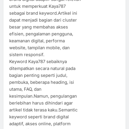
untuk memperkuat Kaya787
sebagai brand keyword.Artikel ini
dapat menjadi bagian dari cluster
besar yang membahas akses
efisien, pengalaman pengguna,
keamanan digital, performa
website, tampilan mobile, dan
sistem responsif.
Keyword Kaya787 sebaiknya
ditempatkan secara natural pada
bagian penting seperti judul,
pembuka, beberapa heading, isi
utama, FAQ, dan
kesimpulan.Namun, pengulangan
berlebihan harus dihindari agar
artikel tidak terasa kaku.Semantic
keyword seperti brand digital
adaptif, akses online, platform