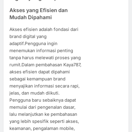
Akses yang Efisien dan
Mudah Dipahami
Akses efisien adalah fondasi dari
brand digital yang
adaptif.Pengguna ingin
menemukan informasi penting
tanpa harus melewati proses yang
rumit.Dalam pembahasan Kaya787,
akses efisien dapat dipahami
sebagai kemampuan brand
menyajikan informasi secara rapi,
jelas, dan mudah diikuti.
Pengguna baru sebaiknya dapat
memulai dari pengenalan dasar,
lalu melanjutkan ke pembahasan
yang lebih spesifik seperti akses,
keamanan, pengalaman mobile,