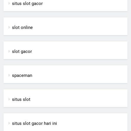
situs slot gacor
slot online
slot gacor
spaceman
situs slot
situs slot gacor hari ini