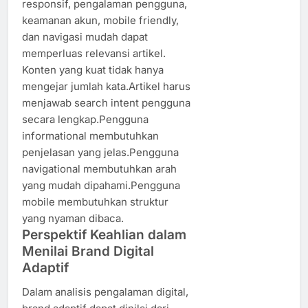
responsif, pengalaman pengguna,
keamanan akun, mobile friendly,
dan navigasi mudah dapat
memperluas relevansi artikel.
Konten yang kuat tidak hanya
mengejar jumlah kata.Artikel harus
menjawab search intent pengguna
secara lengkap.Pengguna
informational membutuhkan
penjelasan yang jelas.Pengguna
navigational membutuhkan arah
yang mudah dipahami.Pengguna
mobile membutuhkan struktur
yang nyaman dibaca.
Perspektif Keahlian dalam
Menilai Brand Digital
Adaptif
Dalam analisis pengalaman digital,