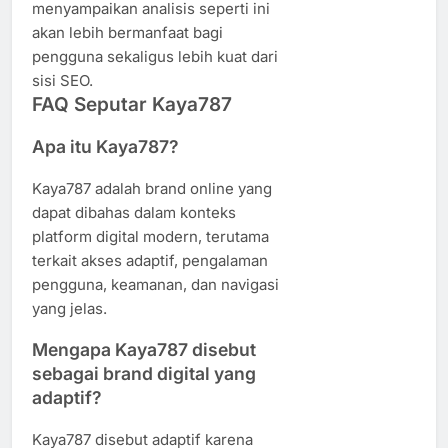
menyampaikan analisis seperti ini
akan lebih bermanfaat bagi
pengguna sekaligus lebih kuat dari
sisi SEO.
FAQ Seputar Kaya787
Apa itu Kaya787?
Kaya787 adalah brand online yang
dapat dibahas dalam konteks
platform digital modern, terutama
terkait akses adaptif, pengalaman
pengguna, keamanan, dan navigasi
yang jelas.
Mengapa Kaya787 disebut
sebagai brand digital yang
adaptif?
Kaya787 disebut adaptif karena