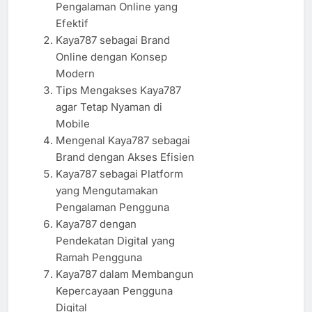
Pengalaman Online yang
Efektif
Kaya787 sebagai Brand
Online dengan Konsep
Modern
Tips Mengakses Kaya787
agar Tetap Nyaman di
Mobile
Mengenal Kaya787 sebagai
Brand dengan Akses Efisien
Kaya787 sebagai Platform
yang Mengutamakan
Pengalaman Pengguna
Kaya787 dengan
Pendekatan Digital yang
Ramah Pengguna
Kaya787 dalam Membangun
Kepercayaan Pengguna
Digital