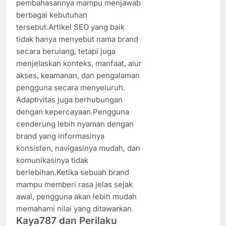
pembahasannya mampu menjawab
berbagai kebutuhan
tersebut.Artikel SEO yang baik
tidak hanya menyebut nama brand
secara berulang, tetapi juga
menjelaskan konteks, manfaat, alur
akses, keamanan, dan pengalaman
pengguna secara menyeluruh.
Adaptivitas juga berhubungan
dengan kepercayaan.Pengguna
cenderung lebih nyaman dengan
brand yang informasinya
konsisten, navigasinya mudah, dan
komunikasinya tidak
berlebihan.Ketika sebuah brand
mampu memberi rasa jelas sejak
awal, pengguna akan lebih mudah
memahami nilai yang ditawarkan.
Kaya787 dan Perilaku