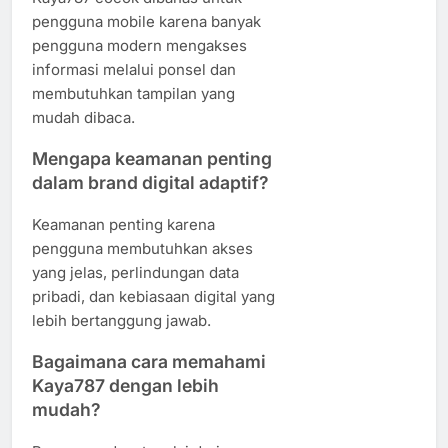
pengguna mobile karena banyak
pengguna modern mengakses
informasi melalui ponsel dan
membutuhkan tampilan yang
mudah dibaca.
Mengapa keamanan penting
dalam brand digital adaptif?
Keamanan penting karena
pengguna membutuhkan akses
yang jelas, perlindungan data
pribadi, dan kebiasaan digital yang
lebih bertanggung jawab.
Bagaimana cara memahami
Kaya787 dengan lebih
mudah?