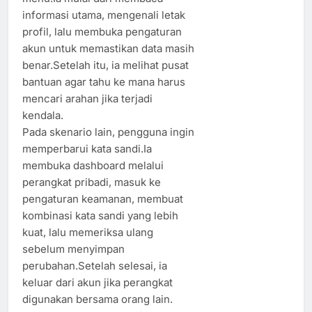
informasi utama, mengenali letak
profil, lalu membuka pengaturan
akun untuk memastikan data masih
benar.Setelah itu, ia melihat pusat
bantuan agar tahu ke mana harus
mencari arahan jika terjadi
kendala.
Pada skenario lain, pengguna ingin
memperbarui kata sandi.Ia
membuka dashboard melalui
perangkat pribadi, masuk ke
pengaturan keamanan, membuat
kombinasi kata sandi yang lebih
kuat, lalu memeriksa ulang
sebelum menyimpan
perubahan.Setelah selesai, ia
keluar dari akun jika perangkat
digunakan bersama orang lain.