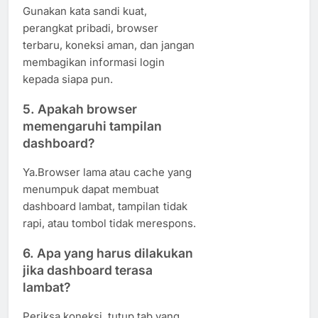
Gunakan kata sandi kuat,
perangkat pribadi, browser
terbaru, koneksi aman, dan jangan
membagikan informasi login
kepada siapa pun.
5. Apakah browser
memengaruhi tampilan
dashboard?
Ya.Browser lama atau cache yang
menumpuk dapat membuat
dashboard lambat, tampilan tidak
rapi, atau tombol tidak merespons.
6. Apa yang harus dilakukan
jika dashboard terasa
lambat?
Periksa koneksi, tutup tab yang