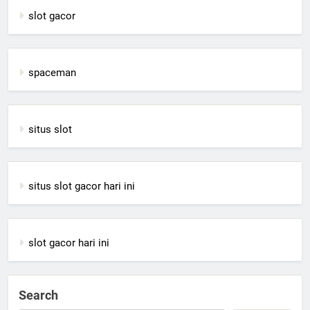
slot gacor
spaceman
situs slot
situs slot gacor hari ini
slot gacor hari ini
Search