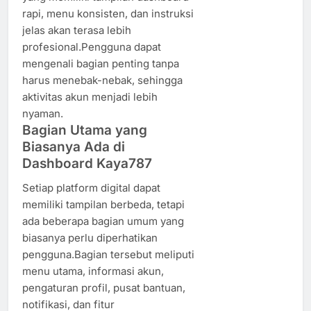
rapi, menu konsisten, dan instruksi
jelas akan terasa lebih
profesional.Pengguna dapat
mengenali bagian penting tanpa
harus menebak-nebak, sehingga
aktivitas akun menjadi lebih
nyaman.
Bagian Utama yang
Biasanya Ada di
Dashboard Kaya787
Setiap platform digital dapat
memiliki tampilan berbeda, tetapi
ada beberapa bagian umum yang
biasanya perlu diperhatikan
pengguna.Bagian tersebut meliputi
menu utama, informasi akun,
pengaturan profil, pusat bantuan,
notifikasi, dan fitur