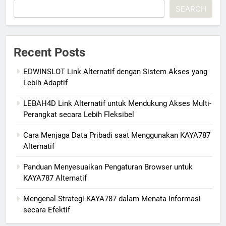
SEARCH
Recent Posts
EDWINSLOT Link Alternatif dengan Sistem Akses yang
Lebih Adaptif
LEBAH4D Link Alternatif untuk Mendukung Akses Multi-
Perangkat secara Lebih Fleksibel
Cara Menjaga Data Pribadi saat Menggunakan KAYA787
Alternatif
Panduan Menyesuaikan Pengaturan Browser untuk
KAYA787 Alternatif
Mengenal Strategi KAYA787 dalam Menata Informasi
secara Efektif