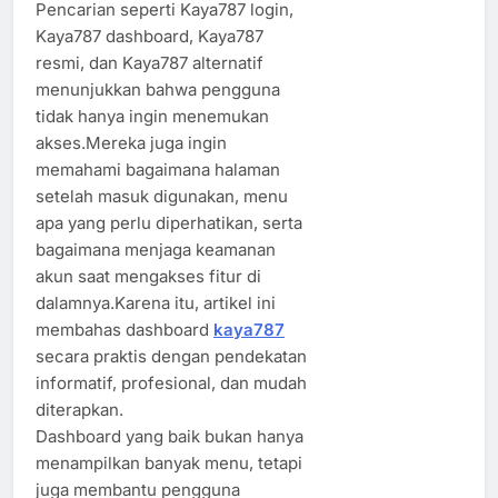
Pencarian seperti Kaya787 login,
Kaya787 dashboard, Kaya787
resmi, dan Kaya787 alternatif
menunjukkan bahwa pengguna
tidak hanya ingin menemukan
akses.Mereka juga ingin
memahami bagaimana halaman
setelah masuk digunakan, menu
apa yang perlu diperhatikan, serta
bagaimana menjaga keamanan
akun saat mengakses fitur di
dalamnya.Karena itu, artikel ini
membahas dashboard
kaya787
secara praktis dengan pendekatan
informatif, profesional, dan mudah
diterapkan.
Dashboard yang baik bukan hanya
menampilkan banyak menu, tetapi
juga membantu pengguna