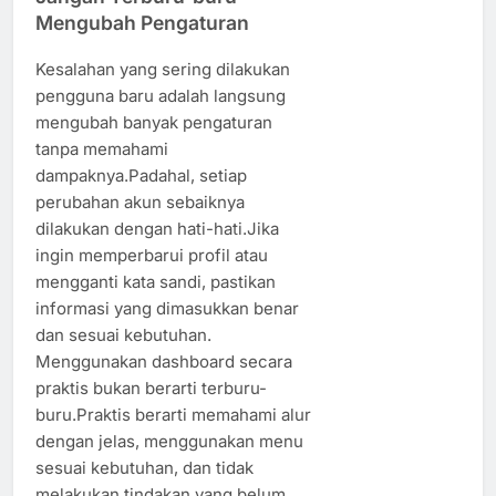
Mengubah Pengaturan
Kesalahan yang sering dilakukan
pengguna baru adalah langsung
mengubah banyak pengaturan
tanpa memahami
dampaknya.Padahal, setiap
perubahan akun sebaiknya
dilakukan dengan hati-hati.Jika
ingin memperbarui profil atau
mengganti kata sandi, pastikan
informasi yang dimasukkan benar
dan sesuai kebutuhan.
Menggunakan dashboard secara
praktis bukan berarti terburu-
buru.Praktis berarti memahami alur
dengan jelas, menggunakan menu
sesuai kebutuhan, dan tidak
melakukan tindakan yang belum