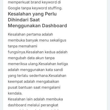
memperkuat brand keyword di
Google tanpa keyword stuffing.
Kesalahan yang Perlu
Dihindari Saat
Menggunakan Dashboard
Kesalahan pertama adalah
membuka banyak menu sekaligus
tanpa memahami
fungsinya.Kesalahan kedua adalah
mengubah data akun tanpa
memeriksa ulang.Kesalahan ketiga
adalah menggunakan kata sandi
yang terlalu sederhana.Kesalahan
keempat adalah mengabaikan
pusat bantuan saat mengalami
kendala.
Kesalahan lain adalah membuka
dashboard melalui perangkat