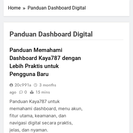
Home
Panduan Dashboard Digital
Panduan Dashboard Digital
Panduan Memahami
Dashboard Kaya787 dengan
Lebih Praktis untuk
Pengguna Baru
20c991a
3 months
ago
0
15 mins
Panduan Kaya787 untuk
memahami dashboard, menu akun,
fitur utama, keamanan, dan
navigasi digital secara praktis,
jelas, dan nyaman.