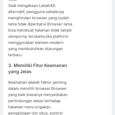
Saat mengakses Lebah4D
alternatif, pengguna sebaiknya
menghindari browser yang sudah
lama tidak diperbarui.Browser lama
bisa membuat halaman tidak tampil
sempurna, terutama jika platform
menggunakan elemen modern
yang membutuhkan dukungan
terbaru.
3. Memiliki Fitur Keamanan
yang Jelas
Keamanan adalah faktor penting
dalam memilih browser.Browser
yang baik biasanya menyediakan
perlindungan dasar terhadap
halaman mencurigakan,
pengelolaan izin situs, kontrol