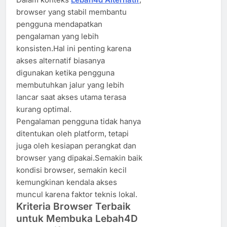
browser yang stabil membantu
pengguna mendapatkan
pengalaman yang lebih
konsisten.Hal ini penting karena
akses alternatif biasanya
digunakan ketika pengguna
membutuhkan jalur yang lebih
lancar saat akses utama terasa
kurang optimal.
Pengalaman pengguna tidak hanya
ditentukan oleh platform, tetapi
juga oleh kesiapan perangkat dan
browser yang dipakai.Semakin baik
kondisi browser, semakin kecil
kemungkinan kendala akses
muncul karena faktor teknis lokal.
Kriteria Browser Terbaik
untuk Membuka Lebah4D