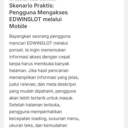
Skenario Praktis:
Pengguna Mengakses
EDWINSLOT melalui
Mobile
Bayangkan seorang pengguna
mencari EDWINSLOT melalui
ponsel. Ia ingin menemukan
informasi akses dengan cepat
tanpa harus membuka banyak
halaman. Jika hasil pencarian
menampilkan informasi yang jelas,
judul relevan, dan meta deskripsi
yang mudah dipahami, pengguna
akan lebih tertarik untuk masuk.
Setelah halaman terbuka,
pengguna memperhatikan
kecepatan loading, susunan menu,
ukuran teks, dan kemudahan