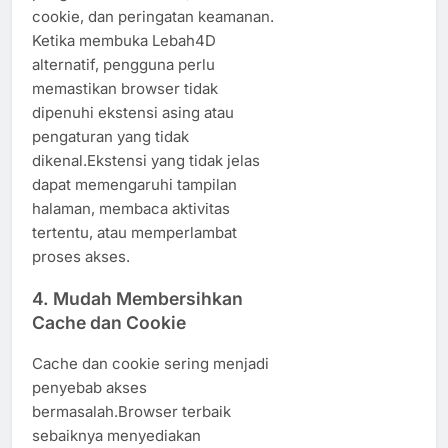
cookie, dan peringatan keamanan.
Ketika membuka Lebah4D
alternatif, pengguna perlu
memastikan browser tidak
dipenuhi ekstensi asing atau
pengaturan yang tidak
dikenal.Ekstensi yang tidak jelas
dapat memengaruhi tampilan
halaman, membaca aktivitas
tertentu, atau memperlambat
proses akses.
4. Mudah Membersihkan
Cache dan Cookie
Cache dan cookie sering menjadi
penyebab akses
bermasalah.Browser terbaik
sebaiknya menyediakan