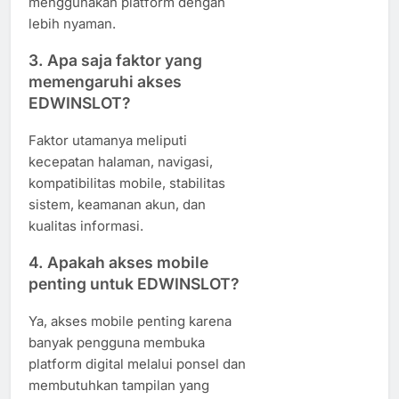
menggunakan platform dengan
lebih nyaman.
3. Apa saja faktor yang
memengaruhi akses
EDWINSLOT?
Faktor utamanya meliputi
kecepatan halaman, navigasi,
kompatibilitas mobile, stabilitas
sistem, keamanan akun, dan
kualitas informasi.
4. Apakah akses mobile
penting untuk EDWINSLOT?
Ya, akses mobile penting karena
banyak pengguna membuka
platform digital melalui ponsel dan
membutuhkan tampilan yang