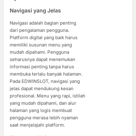
Navigasi yang Jelas
Navigasi adalah bagian penting
dari pengalaman pengguna.
Platform digital yang baik harus
memiliki susunan menu yang
mudah dipahami. Pengguna
seharusnya dapat menemukan
informasi penting tanpa harus
membuka terlalu banyak halaman.
Pada EDWINSLOT, navigasi yang
jelas dapat mendukung kesan
profesional. Menu yang rapi, istilah
yang mudah dipahami, dan alur
halaman yang logis membuat
pengguna merasa lebih nyaman
saat menjelajahi platform.