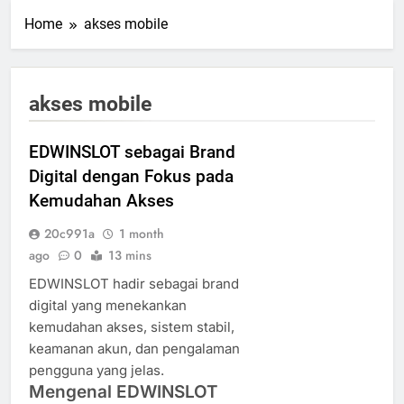
Home
akses mobile
akses mobile
EDWINSLOT sebagai Brand
Digital dengan Fokus pada
Kemudahan Akses
20c991a
1 month
ago
0
13 mins
EDWINSLOT hadir sebagai brand
digital yang menekankan
kemudahan akses, sistem stabil,
keamanan akun, dan pengalaman
pengguna yang jelas.
Mengenal EDWINSLOT