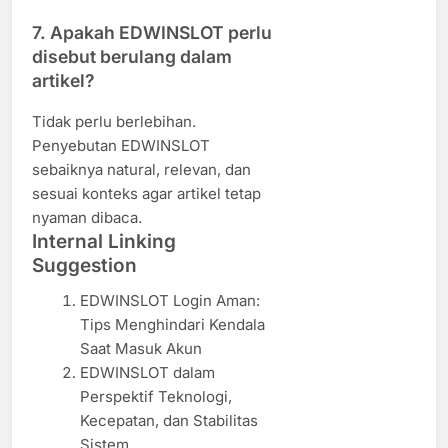
7. Apakah EDWINSLOT perlu
disebut berulang dalam
artikel?
Tidak perlu berlebihan.
Penyebutan EDWINSLOT
sebaiknya natural, relevan, dan
sesuai konteks agar artikel tetap
nyaman dibaca.
Internal Linking
Suggestion
EDWINSLOT Login Aman:
Tips Menghindari Kendala
Saat Masuk Akun
EDWINSLOT dalam
Perspektif Teknologi,
Kecepatan, dan Stabilitas
Sistem