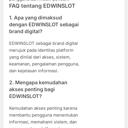
FAQ tentang EDWINSLOT
1. Apa yang dimaksud
dengan EDWINSLOT sebagai
brand digital?
EDWINSLOT sebagai brand digital
merujuk pada identitas platform
yang dinilai dari akses, sistem,
keamanan, pengalaman pengguna,
dan kejelasan informasi.
2. Mengapa kemudahan
akses penting bagi
EDWINSLOT?
Kemudahan akses penting karena
membantu pengguna menemukan
informasi, memahami sistem, dan