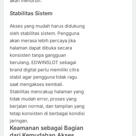
akan menurun.
Stabilitas Sistem
Akses yang mudah harus didukung
oleh stabilitas sistem. Pengguna
akan merasa lebih percaya jika
halaman dapat dibuka secara
konsisten tanpa gangguan
berulang. EDWINSLOT sebagai
brand digital perlu memiliki citra
stabil agar pengguna tidak ragu
saat mengakses kembali.
Stabilitas mencakup halaman yang
tidak mudah error, proses yang
berjalan normal, dan tampilan yang
tetap konsisten di berbagai kondisi
jaringan.
Keamanan sebagai Bagian
dari Kemudahan Akses