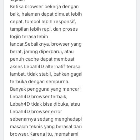
Ketika browser bekerja dengan
baik, halaman dapat dimuat lebih
cepat, tombol lebih responsif,
tampilan lebih rapi, dan proses
login terasa lebih
lancar.Sebaliknya, browser yang
berat, jarang diperbarui, atau
penuh cache dapat membuat
akses Lebah4D alternatif terasa
lambat, tidak stabil, bahkan gagal
terbuka dengan sempurna.
Banyak pengguna yang mencari
Lebah4D browser terbaik,
Lebah4D tidak bisa dibuka, atau
Lebah4D browser error
sebenarnya sedang menghadapi
masalah teknis yang berasal dari
browser.Karena itu, memahami