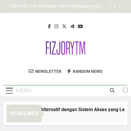
Skip
Cara Menjaga Data Pribadi saat Menggunakan
to
KAYA787 Alternatif
content
Panduan Menyesuaikan Pengaturan Browser
untuk KAYA787 Alternatif
EDWINSLOT Link Alternatif dengan Sistem Akses
yang Lebih Adaptif
LEBAH4D Link Alternatif untuk Mendukung Akses
Multi-Perangkat secara Lebih Fleksibel
Cara Menjaga Data Pribadi saat Menggunakan
KAYA787 Alternatif
Fizjo Rytm
Dapatkan Perawatan Fisioterapi Profesional
Panduan Menyesuaikan Pengaturan Browser
NEWSLETTER
RANDOM NEWS
untuk KAYA787 Alternatif
Di Fizjo Rytm Untuk Kesehatan Tubuh
Optimal.
MENU
WINSLOT Link Alternatif dengan Sistem Akses yang Lebih Ada
HEADLINES
Weeks Ago