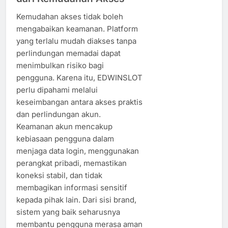
Kemudahan akses tidak boleh
mengabaikan keamanan. Platform
yang terlalu mudah diakses tanpa
perlindungan memadai dapat
menimbulkan risiko bagi
pengguna. Karena itu, EDWINSLOT
perlu dipahami melalui
keseimbangan antara akses praktis
dan perlindungan akun.
Keamanan akun mencakup
kebiasaan pengguna dalam
menjaga data login, menggunakan
perangkat pribadi, memastikan
koneksi stabil, dan tidak
membagikan informasi sensitif
kepada pihak lain. Dari sisi brand,
sistem yang baik seharusnya
membantu pengguna merasa aman