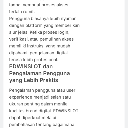
tanpa membuat proses akses
terlalu rumit.
Pengguna biasanya lebih nyaman
dengan platform yang memberikan
alur jelas. Ketika proses login,
verifikasi, atau pemulihan akses
memiliki instruksi yang mudah
dipahami, pengalaman digital
terasa lebih profesional.
EDWINSLOT dan
Pengalaman Pengguna
yang Lebih Praktis
Pengalaman pengguna atau user
experience menjadi salah satu
ukuran penting dalam menilai
kualitas brand digital. EDWINSLOT
dapat diperkuat melalui
pembahasan tentang bagaimana