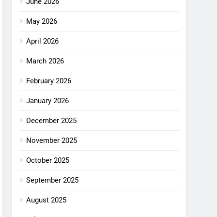
June 2026
May 2026
April 2026
March 2026
February 2026
January 2026
December 2025
November 2025
October 2025
September 2025
August 2025