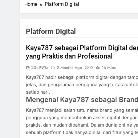
Home
Platform Digital
Platform Digital
Kaya787 sebagai Platform Digital d
yang Praktis dan Profesional
20c991a
2 Months Ago
0
16 Mins
Kaya787 hadir sebagai platform digital dengan tampi
jelas, dan pengalaman pengguna yang tertata untu
setiap hari.
Mengenal Kaya787 sebagai Brand 
Kaya787 menjadi salah satu nama brand yang semaki
pengguna yang membutuhkan akses digital dengan 
praktis, dan mudah dipahami. Dalam dunia online y
sebuah platform tidak hanya dinilai dari fitur yang t