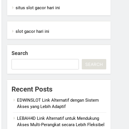
situs slot gacor hari ini
slot gacor hari ini
Search
SEARCH
Recent Posts
EDWINSLOT Link Alternatif dengan Sistem
Akses yang Lebih Adaptif
LEBAH4D Link Alternatif untuk Mendukung
Akses Multi-Perangkat secara Lebih Fleksibel