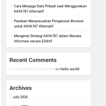
Cara Menjaga Data Pribadi saat Menggunakan
KAYA787 Alternatif
Panduan Menyesuaikan Pengaturan Browser
untuk KAYA787 Alternatif
Mengenal Strategi KAYA787 dalam Menata
Informasi secara Efektif
Recent Comments
A WordPress Commenter
on
Hello world!
Archives
July 2026