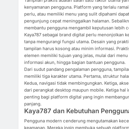
Tampilan praktis adalah salah satu faktor utama y
kenyamanan pengguna. Platform yang terlalu ramai
perlu, atau memiliki menu yang sulit dipahami dap
pengunjung cepat meninggalkan halaman. Sebalikny
membantu pengguna mengambil keputusan lebih c
Kaya787 sebagai brand digital perlu menonjolkan k
tanpa mengurangi fungsi utama. Desain yang prakti
tampilan harus kosong atau minim informasi. Praktis
elemen memiliki tujuan yang jelas, mulai dari menu
informasi akun, hingga bagian bantuan pengguna.
Dari sudut pandang pengalaman pengguna, tampilan
memiliki tiga karakter utama. Pertama, struktur ha
Kedua, navigasi tidak membingungkan. Ketiga, akse
dari perangkat desktop maupun mobile. Ketiga hal i
penting bagi platform digital yang ingin membang
panjang.
Kaya787 dan Kebutuhan Penggun
Pengguna modern cenderung mengutamakan kecepa
keamanan. Mereka ingin membuka sebuah platfo