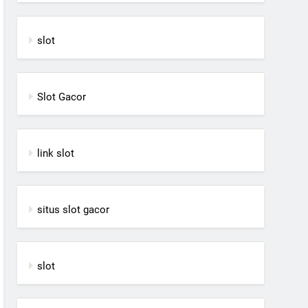
slot
Slot Gacor
link slot
situs slot gacor
slot