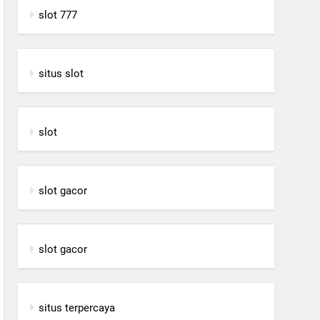
slot 777
situs slot
slot
slot gacor
slot gacor
situs terpercaya