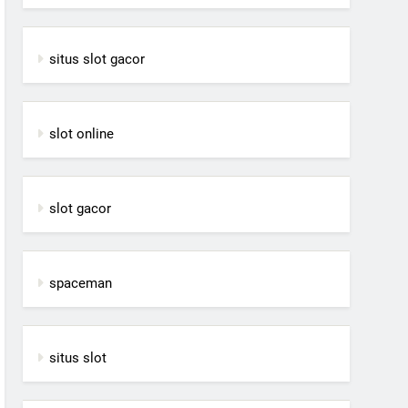
situs slot gacor
slot online
slot gacor
spaceman
situs slot