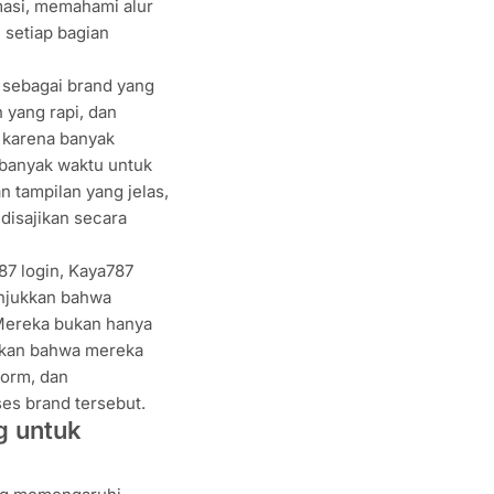
asi, memahami alur
 setiap bagian
n sebagai brand yang
yang rapi, dan
 karena banyak
 banyak waktu untuk
tampilan yang jelas,
disajikan secara
87 login, Kaya787
unjukkan bahwa
 Mereka bukan hanya
tikan bahwa mereka
form, dan
es brand tersebut.
g untuk