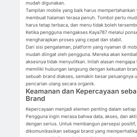
mudah digunakan.
Tampilan mobile yang baik harus mempertahankan 
membuat halaman terasa penuh. Tombol perlu muda
harus tetap terbaca, dan menu tidak boleh tersembu
Ketika pengguna mengakses Kaya787 melalui pons
mengharapkan proses yang cepat dan stabil.
Dari sisi pengalaman, platform yang nyaman di mobi
mudah diingat oleh pengguna. Mereka akan kembal
aksesnya tidak menyulitkan. Inilah alasan mengapa 
memiliki hubungan langsung dengan kekuatan bra
sebuah brand diakses, semakin besar peluangnya 
pencarian ulang secara organik.
Keamanan dan Kepercayaan sebag
Brand
Kepercayaan menjadi elemen penting dalam setiap p
Pengguna ingin merasa bahwa data, akses, dan akti
dengan serius. Untuk membangun persepsi positif,
dikomunikasikan sebagai brand yang memperhatik