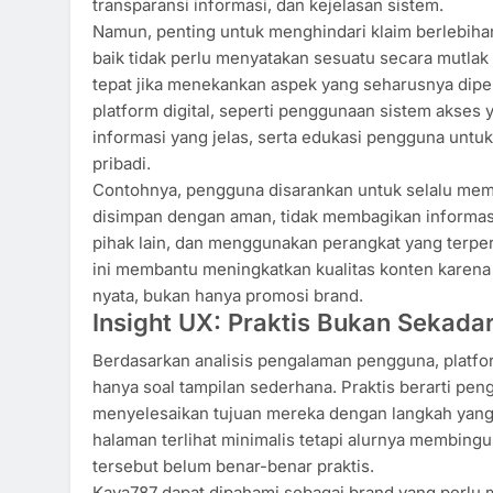
transparansi informasi, dan kejelasan sistem.
Namun, penting untuk menghindari klaim berlebihan
baik tidak perlu menyatakan sesuatu secara mutlak 
tepat jika menekankan aspek yang seharusnya dipe
platform digital, seperti penggunaan sistem akses y
informasi yang jelas, serta edukasi pengguna untu
pribadi.
Contohnya, pengguna disarankan untuk selalu mema
disimpan dengan aman, tidak membagikan informas
pihak lain, dan menggunakan perangkat yang terper
ini membantu meningkatkan kualitas konten karena
nyata, bukan hanya promosi brand.
Insight UX: Praktis Bukan Sekada
Berdasarkan analisis pengalaman pengguna, platfo
hanya soal tampilan sederhana. Praktis berarti pen
menyelesaikan tujuan mereka dengan langkah yang 
halaman terlihat minimalis tetapi alurnya membing
tersebut belum benar-benar praktis.
Kaya787 dapat dipahami sebagai brand yang perlu 