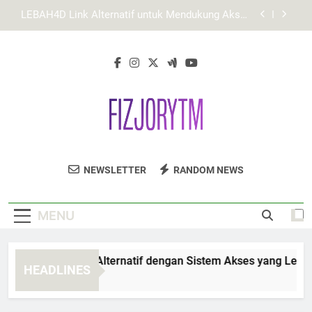
Skip
Cara Menjaga Data Pribadi saat Menggunakan
to
KAYA787 Alternatif
content
Panduan Menyesuaikan Pengaturan Browser
untuk KAYA787 Alternatif
EDWINSLOT Link Alternatif dengan Sistem Akses
yang Lebih Adaptif
LEBAH4D Link Alternatif untuk Mendukung Akses
Multi-Perangkat secara Lebih Fleksibel
Cara Menjaga Data Pribadi saat Menggunakan
KAYA787 Alternatif
Fizjo Rytm
Dapatkan Perawatan Fisioterapi Profesional
Panduan Menyesuaikan Pengaturan Browser
NEWSLETTER
RANDOM NEWS
untuk KAYA787 Alternatif
Di Fizjo Rytm Untuk Kesehatan Tubuh
Optimal.
MENU
WINSLOT Link Alternatif dengan Sistem Akses yang Lebih Ada
HEADLINES
Weeks Ago