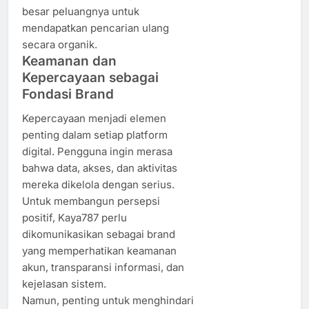
besar peluangnya untuk
mendapatkan pencarian ulang
secara organik.
Keamanan dan
Kepercayaan sebagai
Fondasi Brand
Kepercayaan menjadi elemen
penting dalam setiap platform
digital. Pengguna ingin merasa
bahwa data, akses, dan aktivitas
mereka dikelola dengan serius.
Untuk membangun persepsi
positif, Kaya787 perlu
dikomunikasikan sebagai brand
yang memperhatikan keamanan
akun, transparansi informasi, dan
kejelasan sistem.
Namun, penting untuk menghindari