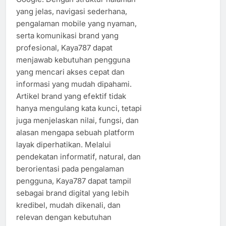
yang jelas, navigasi sederhana,
pengalaman mobile yang nyaman,
serta komunikasi brand yang
profesional, Kaya787 dapat
menjawab kebutuhan pengguna
yang mencari akses cepat dan
informasi yang mudah dipahami.
Artikel brand yang efektif tidak
hanya mengulang kata kunci, tetapi
juga menjelaskan nilai, fungsi, dan
alasan mengapa sebuah platform
layak diperhatikan. Melalui
pendekatan informatif, natural, dan
berorientasi pada pengalaman
pengguna, Kaya787 dapat tampil
sebagai brand digital yang lebih
kredibel, mudah dikenali, dan
relevan dengan kebutuhan