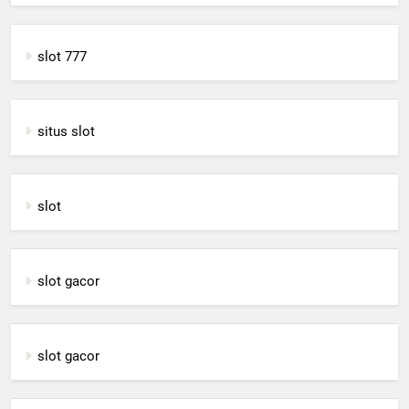
slot 777
situs slot
slot
slot gacor
slot gacor