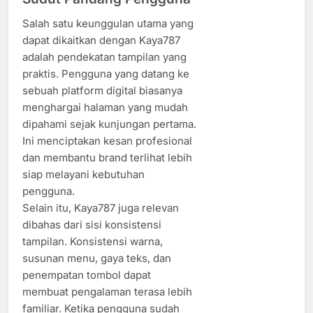
Salah satu keunggulan utama yang
dapat dikaitkan dengan Kaya787
adalah pendekatan tampilan yang
praktis. Pengguna yang datang ke
sebuah platform digital biasanya
menghargai halaman yang mudah
dipahami sejak kunjungan pertama.
Ini menciptakan kesan profesional
dan membantu brand terlihat lebih
siap melayani kebutuhan
pengguna.
Selain itu, Kaya787 juga relevan
dibahas dari sisi konsistensi
tampilan. Konsistensi warna,
susunan menu, gaya teks, dan
penempatan tombol dapat
membuat pengalaman terasa lebih
familiar. Ketika pengguna sudah