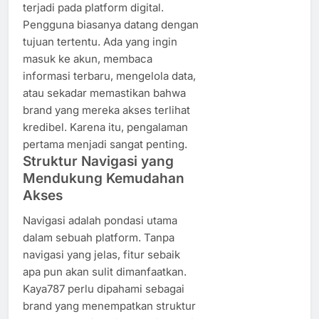
terjadi pada platform digital.
Pengguna biasanya datang dengan
tujuan tertentu. Ada yang ingin
masuk ke akun, membaca
informasi terbaru, mengelola data,
atau sekadar memastikan bahwa
brand yang mereka akses terlihat
kredibel. Karena itu, pengalaman
pertama menjadi sangat penting.
Struktur Navigasi yang
Mendukung Kemudahan
Akses
Navigasi adalah pondasi utama
dalam sebuah platform. Tanpa
navigasi yang jelas, fitur sebaik
apa pun akan sulit dimanfaatkan.
Kaya787 perlu dipahami sebagai
brand yang menempatkan struktur