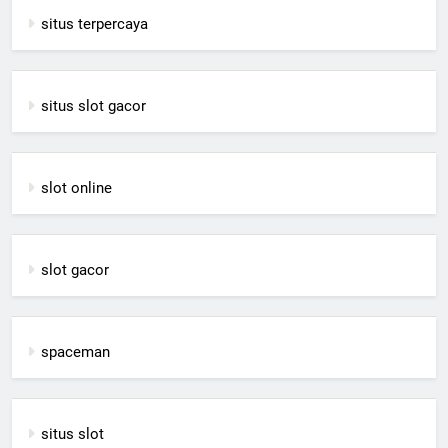
situs terpercaya
situs slot gacor
slot online
slot gacor
spaceman
situs slot