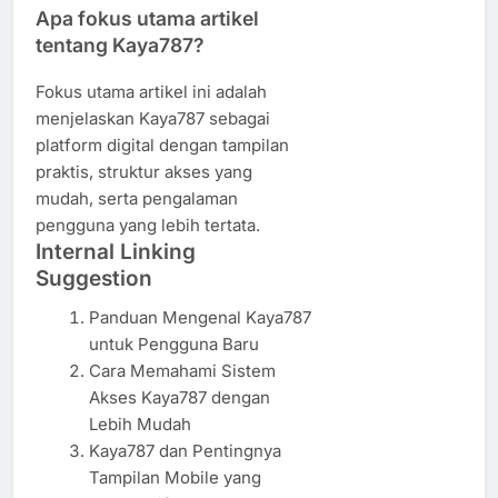
Apa fokus utama artikel
tentang Kaya787?
Fokus utama artikel ini adalah
menjelaskan Kaya787 sebagai
platform digital dengan tampilan
praktis, struktur akses yang
mudah, serta pengalaman
pengguna yang lebih tertata.
Internal Linking
Suggestion
Panduan Mengenal Kaya787
untuk Pengguna Baru
Cara Memahami Sistem
Akses Kaya787 dengan
Lebih Mudah
Kaya787 dan Pentingnya
Tampilan Mobile yang