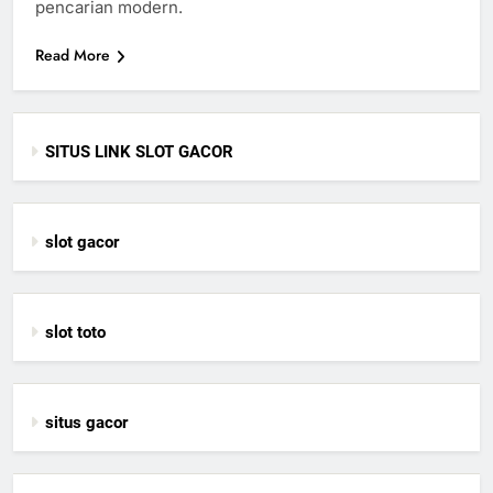
pencarian modern.
Read More
SITUS LINK SLOT GACOR
slot gacor
slot toto
situs gacor