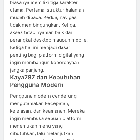
biasanya memiliki tiga karakter
utama. Pertama, struktur halaman
mudah dibaca. Kedua, navigasi
tidak membingungkan. Ketiga,
akses tetap nyaman baik dari
perangkat desktop maupun mobile.
Ketiga hal ini menjadi dasar
penting bagi platform digital yang
ingin membangun kepercayaan
jangka panjang.
Kaya787 dan Kebutuhan
Pengguna Modern
Pengguna modern cenderung
mengutamakan kecepatan,
kejelasan, dan keamanan. Mereka
ingin membuka sebuah platform,
menemukan menu yang
dibutuhkan, lalu melanjutkan