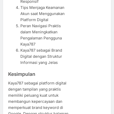
Responsif
Tips Menjaga Keamanan
Akun saat Menggunakan
Platform Digital
Peran Navigasi Praktis
dalam Meningkatkan
Pengalaman Pengguna
Kaya787
Kaya787 sebagai Brand
Digital dengan Struktur
Informasi yang Jelas
Kesimpulan
Kaya787 sebagai platform digital
dengan tampilan yang praktis
memiliki peluang kuat untuk
membangun kepercayaan dan
memperkuat brand keyword di
Google. Dengan struktur halaman