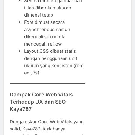
Semua elemen gambar dan
iklan diberikan ukuran
dimensi tetap
Font dimuat secara
asynchronous namun
dikendalikan untuk
mencegah reflow
Layout CSS dibuat statis
dengan penggunaan unit
ukuran yang konsisten (rem,
em, %)
Dampak Core Web Vitals
Terhadap UX dan SEO
Kaya787
Dengan skor Core Web Vitals yang
solid, Kaya787 tidak hanya