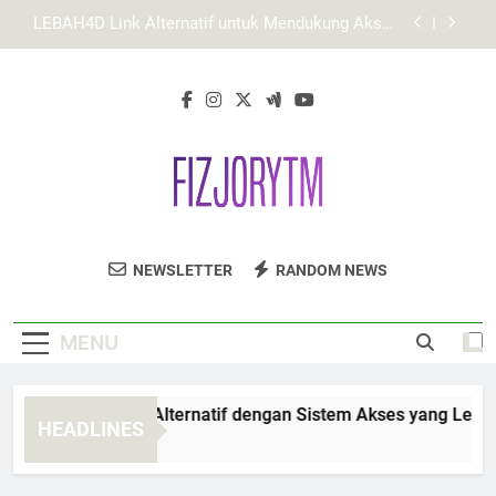
Skip
Cara Menjaga Data Pribadi saat Menggunakan
to
KAYA787 Alternatif
content
Panduan Menyesuaikan Pengaturan Browser
untuk KAYA787 Alternatif
EDWINSLOT Link Alternatif dengan Sistem Akses
yang Lebih Adaptif
LEBAH4D Link Alternatif untuk Mendukung Akses
Multi-Perangkat secara Lebih Fleksibel
Cara Menjaga Data Pribadi saat Menggunakan
KAYA787 Alternatif
Fizjo Rytm
Dapatkan Perawatan Fisioterapi Profesional
Panduan Menyesuaikan Pengaturan Browser
NEWSLETTER
RANDOM NEWS
untuk KAYA787 Alternatif
Di Fizjo Rytm Untuk Kesehatan Tubuh
Optimal.
MENU
DWINSLOT Link Alternatif dengan Sistem Akses yang Lebih Ad
HEADLINES
 Weeks Ago