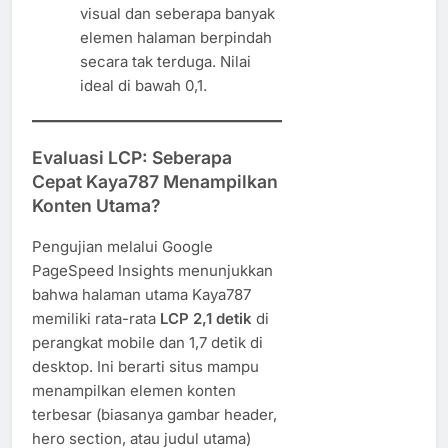
visual dan seberapa banyak
elemen halaman berpindah
secara tak terduga. Nilai
ideal di bawah 0,1.
Evaluasi LCP: Seberapa
Cepat Kaya787 Menampilkan
Konten Utama?
Pengujian melalui Google
PageSpeed Insights menunjukkan
bahwa halaman utama Kaya787
memiliki rata-rata
LCP 2,1 detik
di
perangkat mobile dan 1,7 detik di
desktop. Ini berarti situs mampu
menampilkan elemen konten
terbesar (biasanya gambar header,
hero section, atau judul utama)