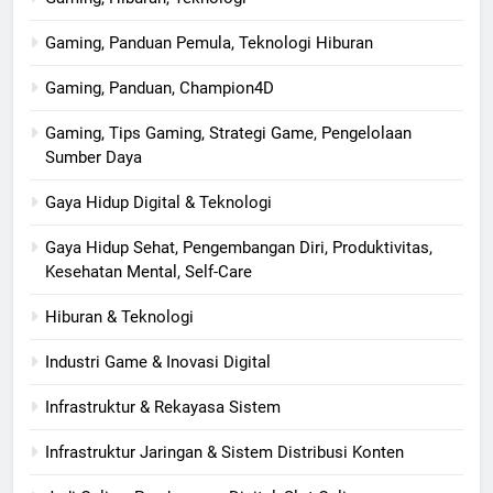
Gaming, Panduan Pemula, Teknologi Hiburan
Gaming, Panduan, Champion4D
Gaming, Tips Gaming, Strategi Game, Pengelolaan
Sumber Daya
Gaya Hidup Digital & Teknologi
Gaya Hidup Sehat, Pengembangan Diri, Produktivitas,
Kesehatan Mental, Self-Care
Hiburan & Teknologi
Industri Game & Inovasi Digital
Infrastruktur & Rekayasa Sistem
Infrastruktur Jaringan & Sistem Distribusi Konten