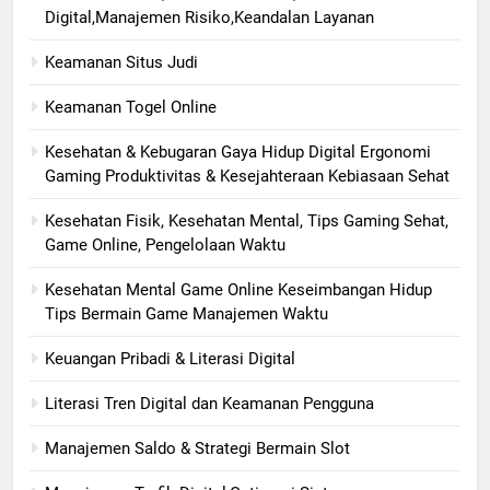
Digital,Manajemen Risiko,Keandalan Layanan
Keamanan Situs Judi
Keamanan Togel Online
Kesehatan & Kebugaran Gaya Hidup Digital Ergonomi
Gaming Produktivitas & Kesejahteraan Kebiasaan Sehat
Kesehatan Fisik, Kesehatan Mental, Tips Gaming Sehat,
Game Online, Pengelolaan Waktu
Kesehatan Mental Game Online Keseimbangan Hidup
Tips Bermain Game Manajemen Waktu
Keuangan Pribadi & Literasi Digital
Literasi Tren Digital dan Keamanan Pengguna
Manajemen Saldo & Strategi Bermain Slot