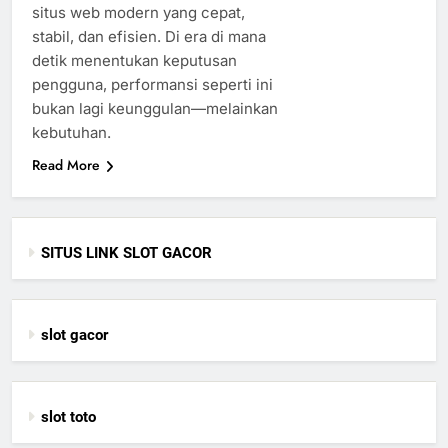
situs web modern yang cepat,
stabil, dan efisien. Di era di mana
detik menentukan keputusan
pengguna, performansi seperti ini
bukan lagi keunggulan—melainkan
kebutuhan.
Read More
SITUS LINK SLOT GACOR
slot gacor
slot toto