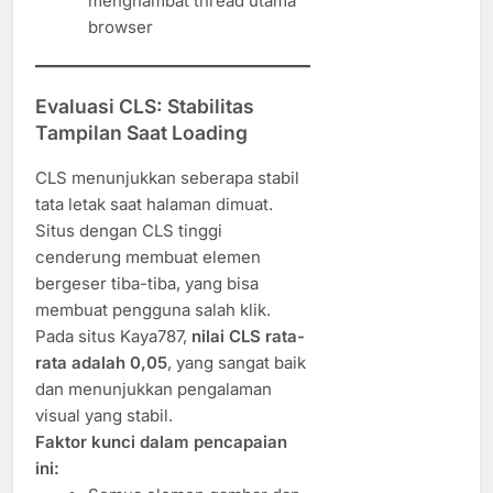
menghambat thread utama
browser
Evaluasi CLS: Stabilitas
Tampilan Saat Loading
CLS menunjukkan seberapa stabil
tata letak saat halaman dimuat.
Situs dengan CLS tinggi
cenderung membuat elemen
bergeser tiba-tiba, yang bisa
membuat pengguna salah klik.
Pada situs Kaya787,
nilai CLS rata-
rata adalah 0,05
, yang sangat baik
dan menunjukkan pengalaman
visual yang stabil.
Faktor kunci dalam pencapaian
ini: