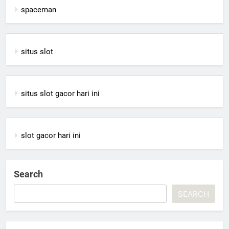
spaceman
situs slot
situs slot gacor hari ini
slot gacor hari ini
Search
SEARCH