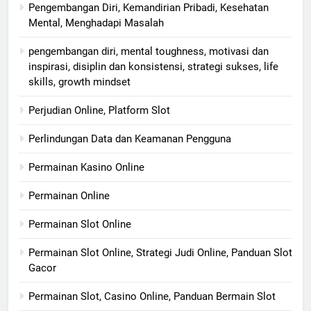
Pengembangan Diri, Kemandirian Pribadi, Kesehatan
Mental, Menghadapi Masalah
pengembangan diri, mental toughness, motivasi dan
inspirasi, disiplin dan konsistensi, strategi sukses, life
skills, growth mindset
Perjudian Online, Platform Slot
Perlindungan Data dan Keamanan Pengguna
Permainan Kasino Online
Permainan Online
Permainan Slot Online
Permainan Slot Online, Strategi Judi Online, Panduan Slot
Gacor
Permainan Slot, Casino Online, Panduan Bermain Slot