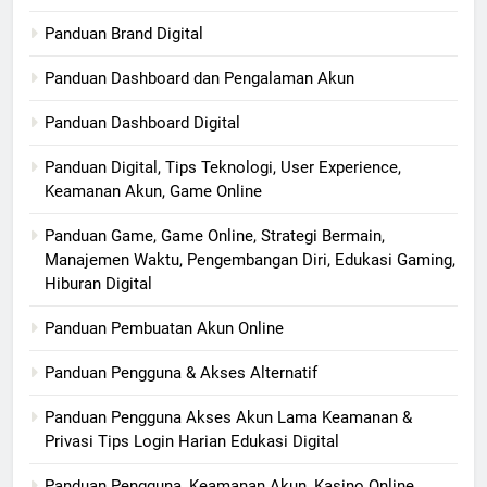
Panduan Brand Digital
Panduan Dashboard dan Pengalaman Akun
Panduan Dashboard Digital
Panduan Digital, Tips Teknologi, User Experience,
Keamanan Akun, Game Online
Panduan Game, Game Online, Strategi Bermain,
Manajemen Waktu, Pengembangan Diri, Edukasi Gaming,
Hiburan Digital
Panduan Pembuatan Akun Online
Panduan Pengguna & Akses Alternatif
Panduan Pengguna Akses Akun Lama Keamanan &
Privasi Tips Login Harian Edukasi Digital
Panduan Pengguna, Keamanan Akun, Kasino Online