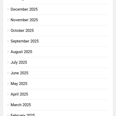
December 2025
November 2025
October 2025
September 2025
August 2025
July 2025
June 2025
May 2025
April 2025
March 2025
February 2025