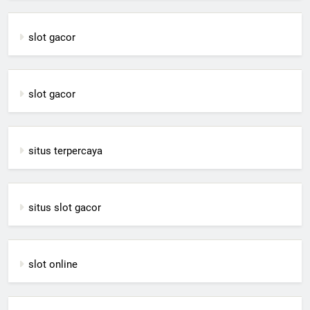
slot gacor
slot gacor
situs terpercaya
situs slot gacor
slot online