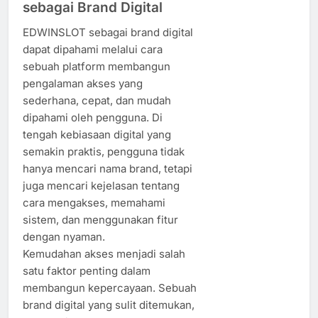
sebagai Brand Digital
EDWINSLOT sebagai brand digital
dapat dipahami melalui cara
sebuah platform membangun
pengalaman akses yang
sederhana, cepat, dan mudah
dipahami oleh pengguna. Di
tengah kebiasaan digital yang
semakin praktis, pengguna tidak
hanya mencari nama brand, tetapi
juga mencari kejelasan tentang
cara mengakses, memahami
sistem, dan menggunakan fitur
dengan nyaman.
Kemudahan akses menjadi salah
satu faktor penting dalam
membangun kepercayaan. Sebuah
brand digital yang sulit ditemukan,