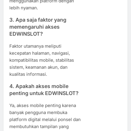
menggunakan platform dengan
lebih nyaman.
3. Apa saja faktor yang
memengaruhi akses
EDWINSLOT?
Faktor utamanya meliputi
kecepatan halaman, navigasi,
kompatibilitas mobile, stabilitas
sistem, keamanan akun, dan
kualitas informasi.
4. Apakah akses mobile
penting untuk EDWINSLOT?
Ya, akses mobile penting karena
banyak pengguna membuka
platform digital melalui ponsel dan
membutuhkan tampilan yang