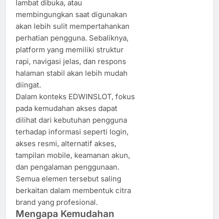
lambat dibuka, atau
membingungkan saat digunakan
akan lebih sulit mempertahankan
perhatian pengguna. Sebaliknya,
platform yang memiliki struktur
rapi, navigasi jelas, dan respons
halaman stabil akan lebih mudah
diingat.
Dalam konteks EDWINSLOT, fokus
pada kemudahan akses dapat
dilihat dari kebutuhan pengguna
terhadap informasi seperti login,
akses resmi, alternatif akses,
tampilan mobile, keamanan akun,
dan pengalaman penggunaan.
Semua elemen tersebut saling
berkaitan dalam membentuk citra
brand yang profesional.
Mengapa Kemudahan