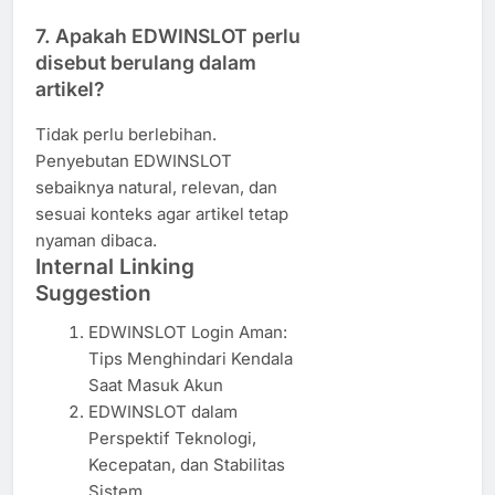
7. Apakah EDWINSLOT perlu
disebut berulang dalam
artikel?
Tidak perlu berlebihan.
Penyebutan EDWINSLOT
sebaiknya natural, relevan, dan
sesuai konteks agar artikel tetap
nyaman dibaca.
Internal Linking
Suggestion
EDWINSLOT Login Aman:
Tips Menghindari Kendala
Saat Masuk Akun
EDWINSLOT dalam
Perspektif Teknologi,
Kecepatan, dan Stabilitas
Sistem