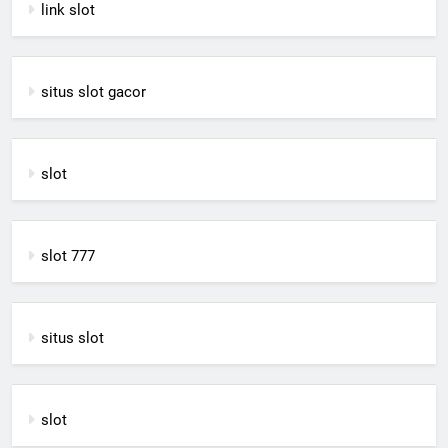
link slot
situs slot gacor
slot
slot 777
situs slot
slot