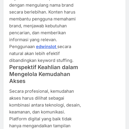
dengan mengulang nama brand
secara berlebihan. Konten harus
membantu pengguna memahami
brand, menjawab kebutuhan
pencarian, dan memberikan
informasi yang relevan.
Penggunaan
edwinslot
secara
natural akan lebih efektif
dibandingkan keyword stuffing.
Perspektif Keahlian dalam
Mengelola Kemudahan
Akses
Secara profesional, kemudahan
akses harus dilihat sebagai
kombinasi antara teknologi, desain,
keamanan, dan komunikasi.
Platform digital yang baik tidak
hanya mengandalkan tampilan