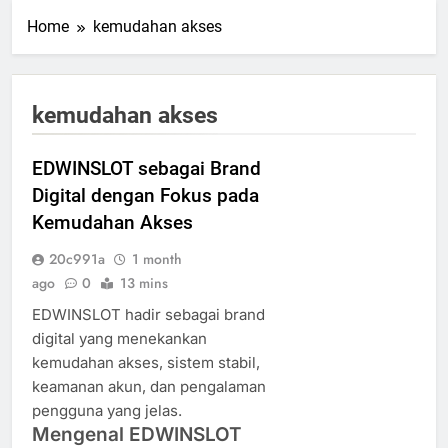
Home
kemudahan akses
kemudahan akses
EDWINSLOT sebagai Brand
Digital dengan Fokus pada
Kemudahan Akses
20c991a
1 month
ago
0
13 mins
EDWINSLOT hadir sebagai brand
digital yang menekankan
kemudahan akses, sistem stabil,
keamanan akun, dan pengalaman
pengguna yang jelas.
Mengenal EDWINSLOT