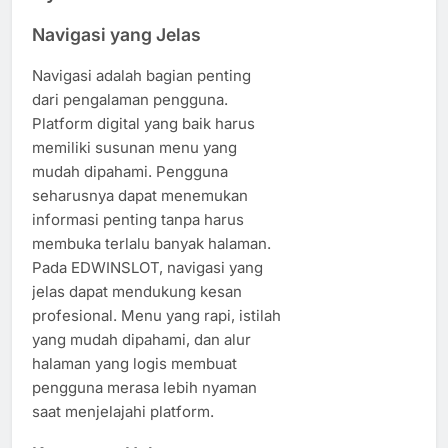
Navigasi yang Jelas
Navigasi adalah bagian penting
dari pengalaman pengguna.
Platform digital yang baik harus
memiliki susunan menu yang
mudah dipahami. Pengguna
seharusnya dapat menemukan
informasi penting tanpa harus
membuka terlalu banyak halaman.
Pada EDWINSLOT, navigasi yang
jelas dapat mendukung kesan
profesional. Menu yang rapi, istilah
yang mudah dipahami, dan alur
halaman yang logis membuat
pengguna merasa lebih nyaman
saat menjelajahi platform.