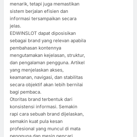
menarik, tetapi juga memastikan
sistem berjalan efisien dan
informasi tersampaikan secara
jelas.
EDWINSLOT dapat diposisikan
sebagai brand yang relevan apabila
pembahasan kontennya
mengutamakan kejelasan, struktur,
dan pengalaman pengguna. Artikel
yang menjelaskan akses,
keamanan, navigasi, dan stabilitas
secara objektif akan lebih bernilai
bagi pembaca.
Otoritas brand terbentuk dari
konsistensi informasi. Semakin
rapi cara sebuah brand dijelaskan,
semakin kuat pula kesan
profesional yang muncul di mata
pengguna dan mesin pencari.