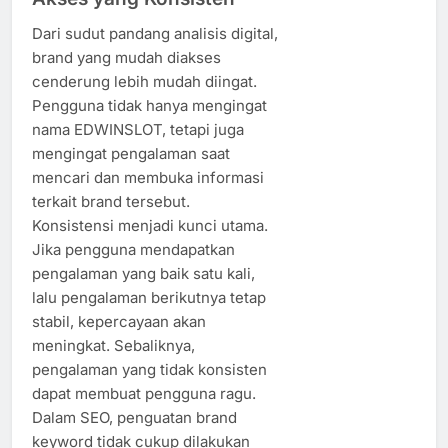
Dari sudut pandang analisis digital,
brand yang mudah diakses
cenderung lebih mudah diingat.
Pengguna tidak hanya mengingat
nama EDWINSLOT, tetapi juga
mengingat pengalaman saat
mencari dan membuka informasi
terkait brand tersebut.
Konsistensi menjadi kunci utama.
Jika pengguna mendapatkan
pengalaman yang baik satu kali,
lalu pengalaman berikutnya tetap
stabil, kepercayaan akan
meningkat. Sebaliknya,
pengalaman yang tidak konsisten
dapat membuat pengguna ragu.
Dalam SEO, penguatan brand
keyword tidak cukup dilakukan