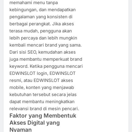
memahami menu tanpa
kebingungan, dan mendapatkan
pengalaman yang konsisten di
berbagai perangkat. Jika akses
terasa mudah, pengguna akan
lebih percaya dan lebih mungkin
kembali mencari brand yang sama.
Dari sisi SEO, kemudahan akses
juga membantu memperkuat brand
keyword. Ketika pengguna mencari
EDWINSLOT login, EDWINSLOT
resmi, atau EDWINSLOT akses
mobile, konten yang menjawab
kebutuhan tersebut secara jelas
dapat membantu meningkatkan
relevansi brand di mesin pencari.
Faktor yang Membentuk
Akses Digital yang
Nyaman