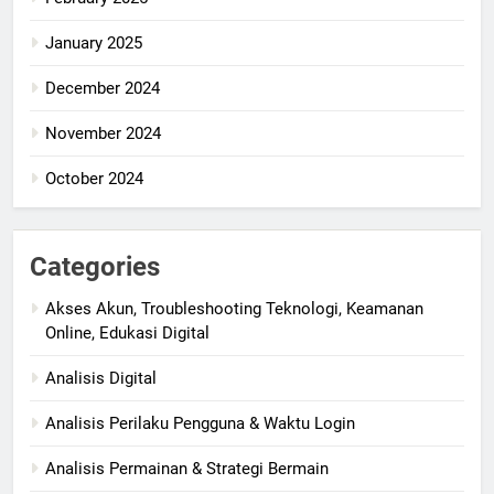
January 2025
December 2024
November 2024
October 2024
Categories
Akses Akun, Troubleshooting Teknologi, Keamanan
Online, Edukasi Digital
Analisis Digital
Analisis Perilaku Pengguna & Waktu Login
Analisis Permainan & Strategi Bermain