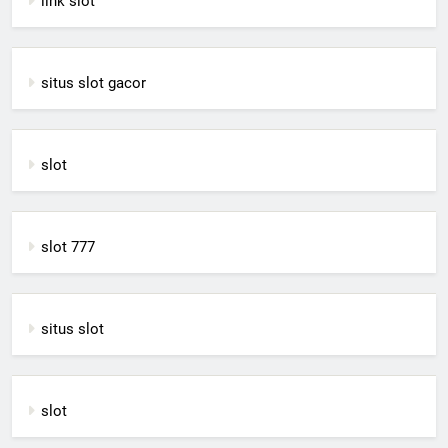
link slot
situs slot gacor
slot
slot 777
situs slot
slot