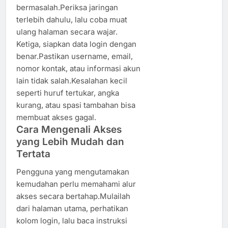
bermasalah.Periksa jaringan
terlebih dahulu, lalu coba muat
ulang halaman secara wajar.
Ketiga, siapkan data login dengan
benar.Pastikan username, email,
nomor kontak, atau informasi akun
lain tidak salah.Kesalahan kecil
seperti huruf tertukar, angka
kurang, atau spasi tambahan bisa
membuat akses gagal.
Cara Mengenali Akses
yang Lebih Mudah dan
Tertata
Pengguna yang mengutamakan
kemudahan perlu memahami alur
akses secara bertahap.Mulailah
dari halaman utama, perhatikan
kolom login, lalu baca instruksi