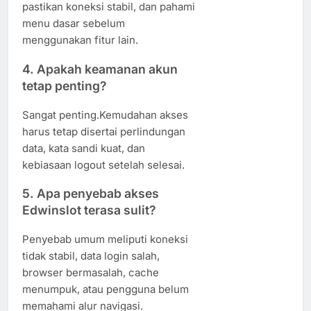
pastikan koneksi stabil, dan pahami
menu dasar sebelum
menggunakan fitur lain.
4. Apakah keamanan akun
tetap penting?
Sangat penting.Kemudahan akses
harus tetap disertai perlindungan
data, kata sandi kuat, dan
kebiasaan logout setelah selesai.
5. Apa penyebab akses
Edwinslot terasa sulit?
Penyebab umum meliputi koneksi
tidak stabil, data login salah,
browser bermasalah, cache
menumpuk, atau pengguna belum
memahami alur navigasi.