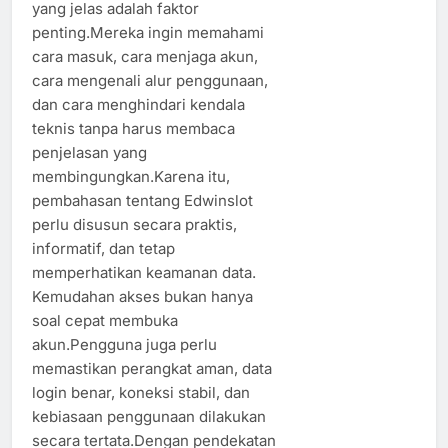
yang jelas adalah faktor
penting.Mereka ingin memahami
cara masuk, cara menjaga akun,
cara mengenali alur penggunaan,
dan cara menghindari kendala
teknis tanpa harus membaca
penjelasan yang
membingungkan.Karena itu,
pembahasan tentang Edwinslot
perlu disusun secara praktis,
informatif, dan tetap
memperhatikan keamanan data.
Kemudahan akses bukan hanya
soal cepat membuka
akun.Pengguna juga perlu
memastikan perangkat aman, data
login benar, koneksi stabil, dan
kebiasaan penggunaan dilakukan
secara tertata.Dengan pendekatan