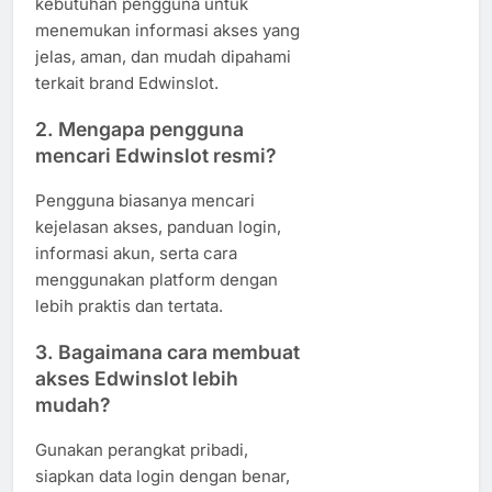
kebutuhan pengguna untuk
menemukan informasi akses yang
jelas, aman, dan mudah dipahami
terkait brand Edwinslot.
2. Mengapa pengguna
mencari Edwinslot resmi?
Pengguna biasanya mencari
kejelasan akses, panduan login,
informasi akun, serta cara
menggunakan platform dengan
lebih praktis dan tertata.
3. Bagaimana cara membuat
akses Edwinslot lebih
mudah?
Gunakan perangkat pribadi,
siapkan data login dengan benar,