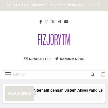
Skip
Cara Menjaga Data Pribadi saat Menggunakan
to
KAYA787 Alternatif
content
Panduan Menyesuaikan Pengaturan Browser
untuk KAYA787 Alternatif
EDWINSLOT Link Alternatif dengan Sistem Akses
yang Lebih Adaptif
LEBAH4D Link Alternatif untuk Mendukung Akses
Multi-Perangkat secara Lebih Fleksibel
Cara Menjaga Data Pribadi saat Menggunakan
KAYA787 Alternatif
Fizjo Rytm
Dapatkan Perawatan Fisioterapi Profesional
Panduan Menyesuaikan Pengaturan Browser
NEWSLETTER
RANDOM NEWS
untuk KAYA787 Alternatif
Di Fizjo Rytm Untuk Kesehatan Tubuh
Optimal.
MENU
WINSLOT Link Alternatif dengan Sistem Akses yang Lebih Ada
HEADLINES
Weeks Ago