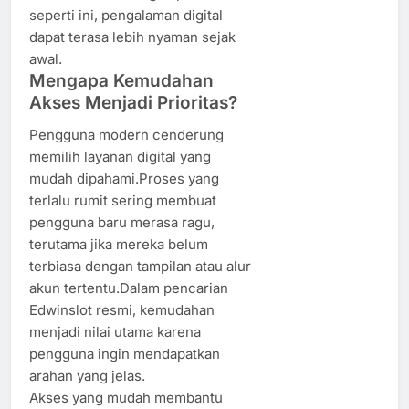
seperti ini, pengalaman digital
dapat terasa lebih nyaman sejak
awal.
Mengapa Kemudahan
Akses Menjadi Prioritas?
Pengguna modern cenderung
memilih layanan digital yang
mudah dipahami.Proses yang
terlalu rumit sering membuat
pengguna baru merasa ragu,
terutama jika mereka belum
terbiasa dengan tampilan atau alur
akun tertentu.Dalam pencarian
Edwinslot resmi, kemudahan
menjadi nilai utama karena
pengguna ingin mendapatkan
arahan yang jelas.
Akses yang mudah membantu