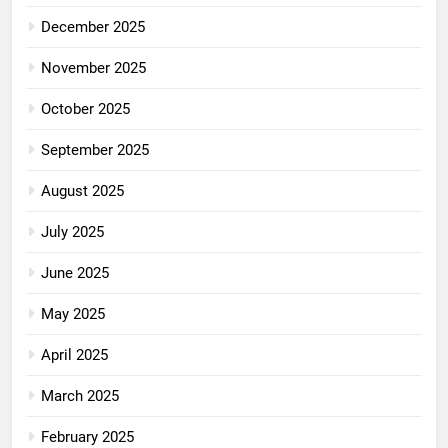
December 2025
November 2025
October 2025
September 2025
August 2025
July 2025
June 2025
May 2025
April 2025
March 2025
February 2025