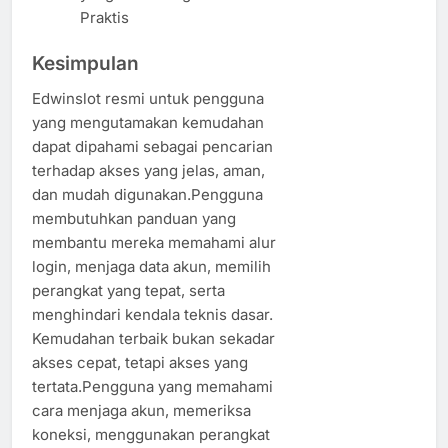
Praktis
Kesimpulan
Edwinslot resmi untuk pengguna
yang mengutamakan kemudahan
dapat dipahami sebagai pencarian
terhadap akses yang jelas, aman,
dan mudah digunakan.Pengguna
membutuhkan panduan yang
membantu mereka memahami alur
login, menjaga data akun, memilih
perangkat yang tepat, serta
menghindari kendala teknis dasar.
Kemudahan terbaik bukan sekadar
akses cepat, tetapi akses yang
tertata.Pengguna yang memahami
cara menjaga akun, memeriksa
koneksi, menggunakan perangkat