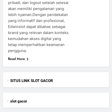
pribadi, dan logout setelah selesai
akan memiliki pengalaman yang
lebih nyaman.Dengan pendekatan
yang informatif dan profesional,
Edwinslot dapat dibahas sebagai
brand yang relevan dalam konteks
kemudahan akses digital yang
tetap memperhatikan keamanan
pengguna.
Read More
SITUS LINK SLOT GACOR
slot gacor