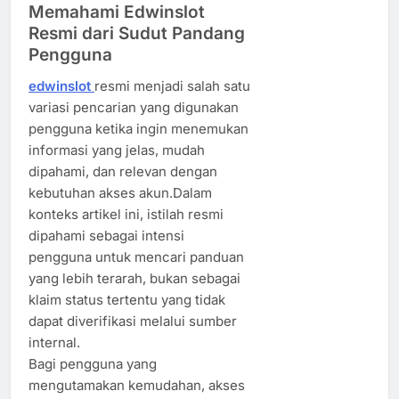
Memahami Edwinslot
Resmi dari Sudut Pandang
Pengguna
edwinslot
resmi menjadi salah satu
variasi pencarian yang digunakan
pengguna ketika ingin menemukan
informasi yang jelas, mudah
dipahami, dan relevan dengan
kebutuhan akses akun.Dalam
konteks artikel ini, istilah resmi
dipahami sebagai intensi
pengguna untuk mencari panduan
yang lebih terarah, bukan sebagai
klaim status tertentu yang tidak
dapat diverifikasi melalui sumber
internal.
Bagi pengguna yang
mengutamakan kemudahan, akses