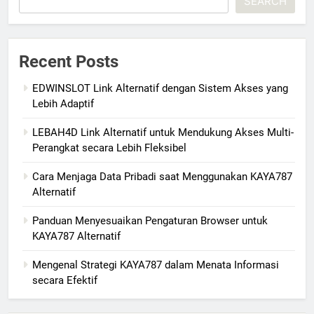
SEARCH
Recent Posts
EDWINSLOT Link Alternatif dengan Sistem Akses yang
Lebih Adaptif
LEBAH4D Link Alternatif untuk Mendukung Akses Multi-
Perangkat secara Lebih Fleksibel
Cara Menjaga Data Pribadi saat Menggunakan KAYA787
Alternatif
Panduan Menyesuaikan Pengaturan Browser untuk
KAYA787 Alternatif
Mengenal Strategi KAYA787 dalam Menata Informasi
secara Efektif