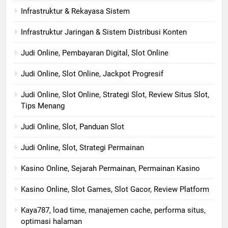
Infrastruktur & Rekayasa Sistem
Infrastruktur Jaringan & Sistem Distribusi Konten
Judi Online, Pembayaran Digital, Slot Online
Judi Online, Slot Online, Jackpot Progresif
Judi Online, Slot Online, Strategi Slot, Review Situs Slot,
Tips Menang
Judi Online, Slot, Panduan Slot
Judi Online, Slot, Strategi Permainan
Kasino Online, Sejarah Permainan, Permainan Kasino
Kasino Online, Slot Games, Slot Gacor, Review Platform
Kaya787, load time, manajemen cache, performa situs,
optimasi halaman