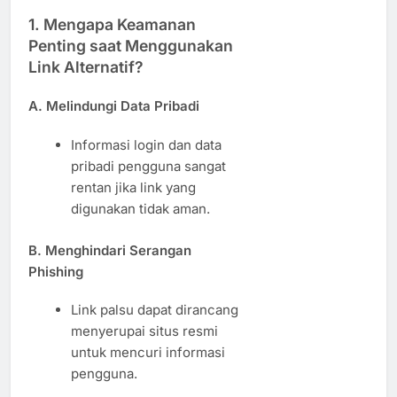
1.
Mengapa Keamanan
Penting saat Menggunakan
Link Alternatif?
A. Melindungi Data Pribadi
Informasi login dan data
pribadi pengguna sangat
rentan jika link yang
digunakan tidak aman.
B. Menghindari Serangan
Phishing
Link palsu dapat dirancang
menyerupai situs resmi
untuk mencuri informasi
pengguna.