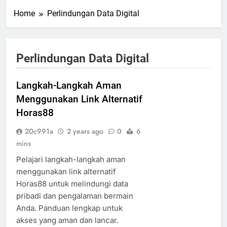
Home
Perlindungan Data Digital
Perlindungan Data Digital
Langkah-Langkah Aman
Menggunakan Link Alternatif
Horas88
20c991a
2 years ago
0
6
mins
Pelajari langkah-langkah aman
menggunakan link alternatif
Horas88 untuk melindungi data
pribadi dan pengalaman bermain
Anda. Panduan lengkap untuk
akses yang aman dan lancar.