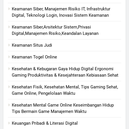
Keamanan Siber, Manajemen Risiko IT, Infrastruktur
Digital, Teknologi Login, Inovasi Sistem Keamanan
Keamanan Siber,Arsitektur Sistem,Privasi
Digital,Manajemen Risiko,Keandalan Layanan
Keamanan Situs Judi
Keamanan Togel Online
Kesehatan & Kebugaran Gaya Hidup Digital Ergonomi
Gaming Produktivitas & Kesejahteraan Kebiasaan Sehat
Kesehatan Fisik, Kesehatan Mental, Tips Gaming Sehat,
Game Online, Pengelolaan Waktu
Kesehatan Mental Game Online Keseimbangan Hidup
Tips Bermain Game Manajemen Waktu
Keuangan Pribadi & Literasi Digital