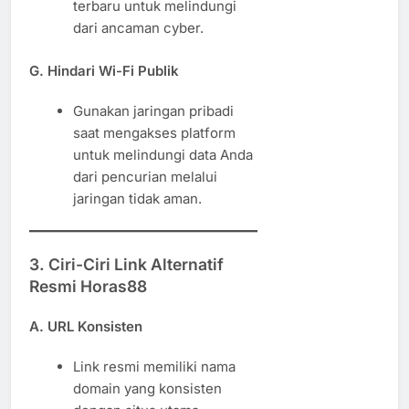
terbaru untuk melindungi
dari ancaman cyber.
G. Hindari Wi-Fi Publik
Gunakan jaringan pribadi
saat mengakses platform
untuk melindungi data Anda
dari pencurian melalui
jaringan tidak aman.
3.
Ciri-Ciri Link Alternatif
Resmi Horas88
A. URL Konsisten
Link resmi memiliki nama
domain yang konsisten