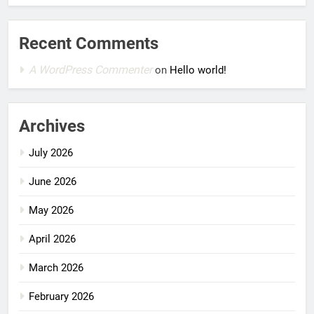
Recent Comments
A WordPress Commenter
on
Hello world!
Archives
July 2026
June 2026
May 2026
April 2026
March 2026
February 2026