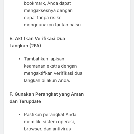
bookmark, Anda dapat
mengaksesnya dengan
cepat tanpa risiko
menggunakan tautan palsu.
E. Aktifkan Verifikasi Dua
Langkah (2FA)
Tambahkan lapisan
keamanan ekstra dengan
mengaktifkan verifikasi dua
langkah di akun Anda.
F. Gunakan Perangkat yang Aman
dan Terupdate
Pastikan perangkat Anda
memiliki sistem operasi,
browser, dan antivirus