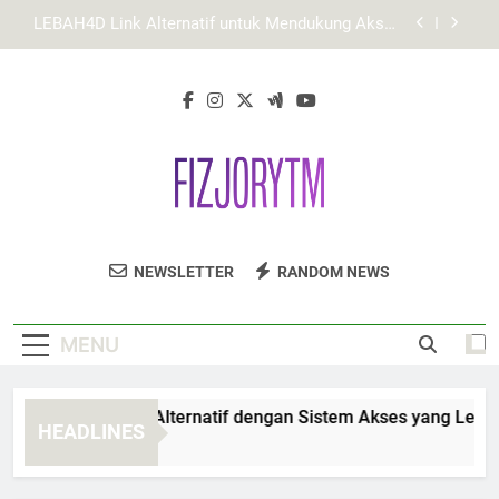
Skip
Cara Menjaga Data Pribadi saat Menggunakan
to
KAYA787 Alternatif
content
Panduan Menyesuaikan Pengaturan Browser
untuk KAYA787 Alternatif
EDWINSLOT Link Alternatif dengan Sistem Akses
yang Lebih Adaptif
LEBAH4D Link Alternatif untuk Mendukung Akses
Multi-Perangkat secara Lebih Fleksibel
Cara Menjaga Data Pribadi saat Menggunakan
KAYA787 Alternatif
Fizjo Rytm
Dapatkan Perawatan Fisioterapi Profesional
Panduan Menyesuaikan Pengaturan Browser
NEWSLETTER
RANDOM NEWS
untuk KAYA787 Alternatif
Di Fizjo Rytm Untuk Kesehatan Tubuh
Optimal.
MENU
WINSLOT Link Alternatif dengan Sistem Akses yang Lebih Ada
HEADLINES
Weeks Ago