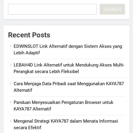
SEARCH
Recent Posts
EDWINSLOT Link Alternatif dengan Sistem Akses yang
Lebih Adaptif
LEBAH4D Link Alternatif untuk Mendukung Akses Multi-
Perangkat secara Lebih Fleksibel
Cara Menjaga Data Pribadi saat Menggunakan KAYA787
Alternatif
Panduan Menyesuaikan Pengaturan Browser untuk
KAYA787 Alternatif
Mengenal Strategi KAYA787 dalam Menata Informasi
secara Efektif