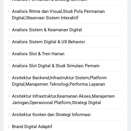
Analisis Ritme dan Visual,Studi Pola Permainan
Digital,Observasi Sistem Interaktif
Analisis Sistem & Keamanan Digital
Analisis Sistem Digital & UX Behavior
Analisis Slot & Tren Harian
Analisis Slot Digital & Studi Simulasi Pemain
Arsitektur Backend,Infrastruktur Sistem,Platform
Digital,Manajemen Teknologi,Performa Layanan
Arsitektur Infrastruktur,Keamanan Akses,Manajemen
Jaringan,Operasional Platform,Strategi Digital
Arsitektur Konten dan Strategi Informasi
Brand Digital Adaptif