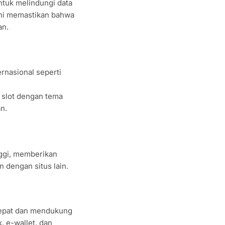
ntuk melindungi data
ini memastikan bahwa
an.
rnasional seperti
slot dengan tema
n.
nggi, memberikan
 dengan situs lain.
cepat dan mendukung
, e-wallet, dan