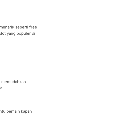
menarik seperti free
slot yang populer di
si, memudahkan
a.
ntu pemain kapan