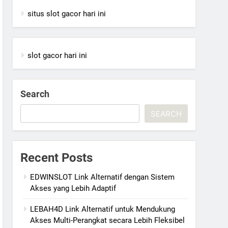
situs slot gacor hari ini
slot gacor hari ini
Search
SEARCH
Recent Posts
EDWINSLOT Link Alternatif dengan Sistem
Akses yang Lebih Adaptif
LEBAH4D Link Alternatif untuk Mendukung
Akses Multi-Perangkat secara Lebih Fleksibel