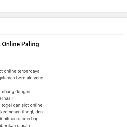
 Online Paling
ot online terpercaya
galaman bermain yang
rkembang dengan
rhasil
togel dan slot online
 keamanan tinggi, dan
 pilihan utama bagi
mberikan ulasan