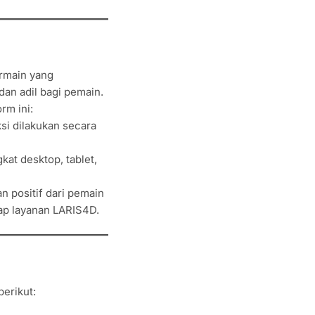
rmain yang
an adil bagi pemain.
rm ini:
i dilakukan secara
kat desktop, tablet,
n positif dari pemain
p layanan LARIS4D.
erikut: