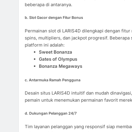
beberapa di antaranya.
b.
Slot Gacor dengan Fitur Bonus
Permainan slot di LARIS4D dilengkapi dengan fitur 
spins, multipliers, dan jackpot progresif. Beberapa 
platform ini adalah:
Sweet Bonanza
Gates of Olympus
Bonanza Megaways
c.
Antarmuka Ramah Pengguna
Desain situs LARIS4D intuitif dan mudah dinaviga
pemain untuk menemukan permainan favorit merek
d.
Dukungan Pelanggan 24/7
Tim layanan pelanggan yang responsif siap memba