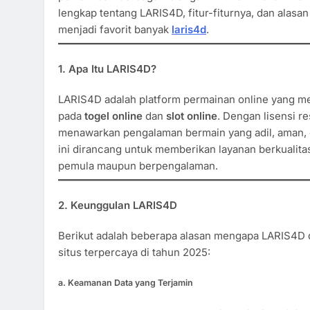
lengkap tentang LARIS4D, fitur-fiturnya, dan alasa
menjadi favorit banyak
laris4d
.
1.
Apa Itu LARIS4D?
LARIS4D adalah platform permainan online yang m
pada
togel online
dan
slot online
. Dengan lisensi r
menawarkan pengalaman bermain yang adil, aman, d
ini dirancang untuk memberikan layanan berkualitas
pemula maupun berpengalaman.
2.
Keunggulan LARIS4D
Berikut adalah beberapa alasan mengapa LARIS4D 
situs terpercaya di tahun 2025:
a.
Keamanan Data yang Terjamin