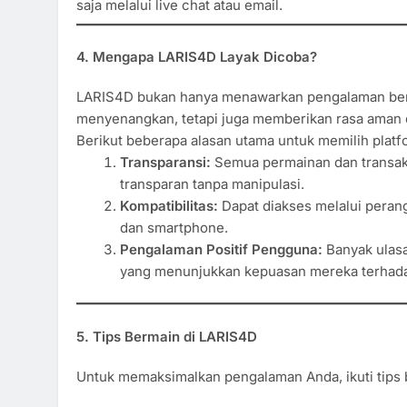
saja melalui live chat atau email.
4.
Mengapa LARIS4D Layak Dicoba?
LARIS4D bukan hanya menawarkan pengalaman be
menyenangkan, tetapi juga memberikan rasa aman d
Berikut beberapa alasan utama untuk memilih platfo
Transparansi:
Semua permainan dan transaks
transparan tanpa manipulasi.
Kompatibilitas:
Dapat diakses melalui perang
dan smartphone.
Pengalaman Positif Pengguna:
Banyak ulasa
yang menunjukkan kepuasan mereka terhada
5.
Tips Bermain di LARIS4D
Untuk memaksimalkan pengalaman Anda, ikuti tips b