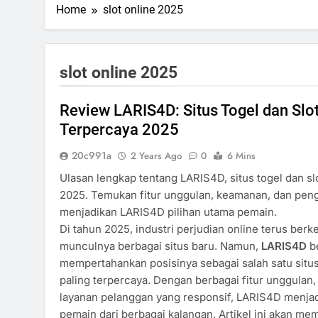
Home
slot online 2025
slot online 2025
Review LARIS4D: Situs Togel dan Slot
Terpercaya 2025
20c991a
2 Years Ago
0
6 Mins
Ulasan lengkap tentang LARIS4D, situs togel dan sl
2025. Temukan fitur unggulan, keamanan, dan pen
menjadikan LARIS4D pilihan utama pemain.
Di tahun 2025, industri perjudian online terus be
munculnya berbagai situs baru. Namun,
LARIS4D
be
mempertahankan posisinya sebagai salah satu situs 
paling terpercaya. Dengan berbagai fitur unggulan,
layanan pelanggan yang responsif, LARIS4D menjadi
pemain dari berbagai kalangan. Artikel ini akan me