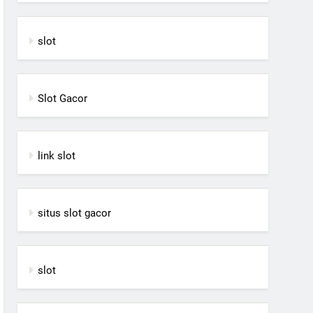
slot
Slot Gacor
link slot
situs slot gacor
slot