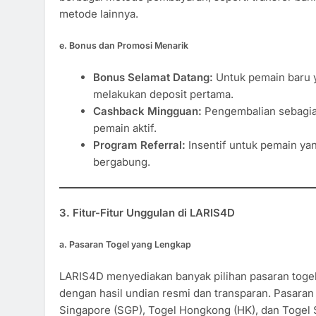
metode lainnya.
e.
Bonus dan Promosi Menarik
Bonus Selamat Datang:
Untuk pemain baru 
melakukan deposit pertama.
Cashback Mingguan:
Pengembalian sebagia
pemain aktif.
Program Referral:
Insentif untuk pemain ya
bergabung.
3.
Fitur-Fitur Unggulan di LARIS4D
a.
Pasaran Togel yang Lengkap
LARIS4D menyediakan banyak pilihan pasaran togel
dengan hasil undian resmi dan transparan. Pasaran
Singapore (SGP), Togel Hongkong (HK), dan Togel 