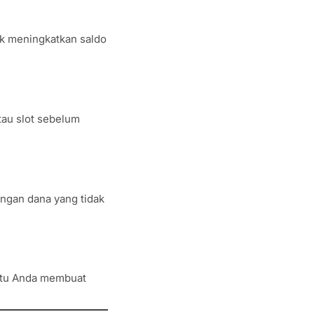
k meningkatkan saldo
tau slot sebelum
ngan dana yang tidak
ntu Anda membuat