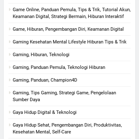
Game Online, Panduan Pemula, Tips & Trik, Tutorial Akun,
Keamanan Digital, Strategi Bermain, Hiburan Interaktif
Game, Hiburan, Pengembangan Diri, Keamanan Digital
Gaming Kesehatan Mental Lifestyle Hiburan Tips & Trik
Gaming, Hiburan, Teknologi
Gaming, Panduan Pemula, Teknologi Hiburan
Gaming, Panduan, Champion4D
Gaming, Tips Gaming, Strategi Game, Pengelolaan
Sumber Daya
Gaya Hidup Digital & Teknologi
Gaya Hidup Sehat, Pengembangan Diri, Produktivitas,
Kesehatan Mental, Self-Care