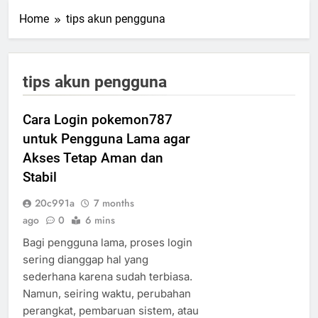
Home
tips akun pengguna
tips akun pengguna
Cara Login pokemon787
untuk Pengguna Lama agar
Akses Tetap Aman dan
Stabil
20c991a
7 months
ago
0
6 mins
Bagi pengguna lama, proses login
sering dianggap hal yang
sederhana karena sudah terbiasa.
Namun, seiring waktu, perubahan
perangkat, pembaruan sistem, atau