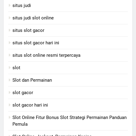
situs judi
situs judi slot online
situs slot gacor
situs slot gacor hari ini
situs slot online resmi terpercaya
slot
Slot dan Permainan
slot gacor
slot gacor hari ini
Slot Online Fitur Bonus Slot Strategi Permainan Panduan
Pemula