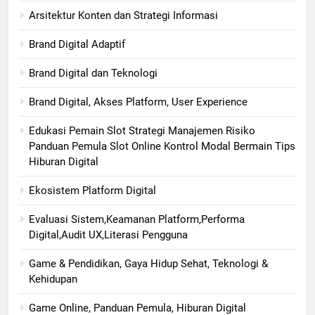
Arsitektur Konten dan Strategi Informasi
Brand Digital Adaptif
Brand Digital dan Teknologi
Brand Digital, Akses Platform, User Experience
Edukasi Pemain Slot Strategi Manajemen Risiko
Panduan Pemula Slot Online Kontrol Modal Bermain Tips
Hiburan Digital
Ekosistem Platform Digital
Evaluasi Sistem,Keamanan Platform,Performa
Digital,Audit UX,Literasi Pengguna
Game & Pendidikan, Gaya Hidup Sehat, Teknologi &
Kehidupan
Game Online, Panduan Pemula, Hiburan Digital