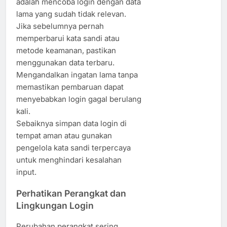
adalah mencoba login dengan data
lama yang sudah tidak relevan.
Jika sebelumnya pernah
memperbarui kata sandi atau
metode keamanan, pastikan
menggunakan data terbaru.
Mengandalkan ingatan lama tanpa
memastikan pembaruan dapat
menyebabkan login gagal berulang
kali.
Sebaiknya simpan data login di
tempat aman atau gunakan
pengelola kata sandi terpercaya
untuk menghindari kesalahan
input.
Perhatikan Perangkat dan
Lingkungan Login
Perubahan perangkat sering