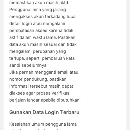
memastikan akun masih aktif.
Pengguna lama yang jarang
mengakses akun terkadang lupa
detail login atau mengalami
pembatasan akses karena tidak
aktif dalam waktu lama. Pastikan
data akun masih sesuai dan tidak
mengalami perubahan yang
terlupa, seperti pembaruan kata
sandi sebelumnya.
Jika pernah mengganti email atau
nomor pendukung, pastikan
informasi tersebut masih dapat
diakses agar proses verifikasi
berjalan lancar apabila dibutuhkan.
Gunakan Data Login Terbaru
Kesalahan umum pengguna lama