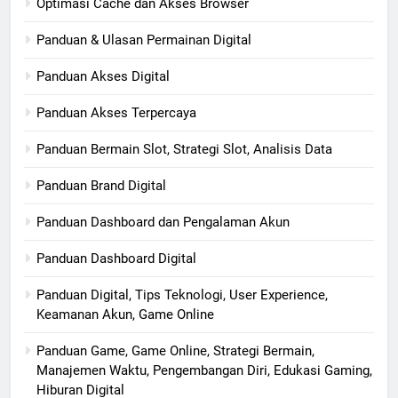
Optimasi Cache dan Akses Browser
Panduan & Ulasan Permainan Digital
Panduan Akses Digital
Panduan Akses Terpercaya
Panduan Bermain Slot, Strategi Slot, Analisis Data
Panduan Brand Digital
Panduan Dashboard dan Pengalaman Akun
Panduan Dashboard Digital
Panduan Digital, Tips Teknologi, User Experience,
Keamanan Akun, Game Online
Panduan Game, Game Online, Strategi Bermain,
Manajemen Waktu, Pengembangan Diri, Edukasi Gaming,
Hiburan Digital