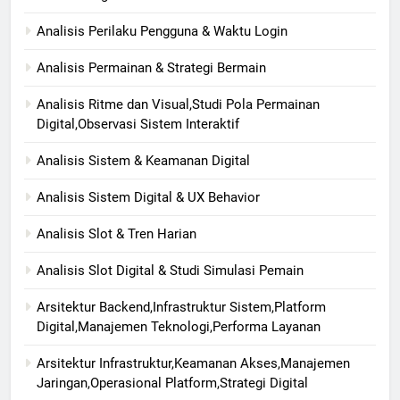
Analisis Perilaku Pengguna & Waktu Login
Analisis Permainan & Strategi Bermain
Analisis Ritme dan Visual,Studi Pola Permainan
Digital,Observasi Sistem Interaktif
Analisis Sistem & Keamanan Digital
Analisis Sistem Digital & UX Behavior
Analisis Slot & Tren Harian
Analisis Slot Digital & Studi Simulasi Pemain
Arsitektur Backend,Infrastruktur Sistem,Platform
Digital,Manajemen Teknologi,Performa Layanan
Arsitektur Infrastruktur,Keamanan Akses,Manajemen
Jaringan,Operasional Platform,Strategi Digital