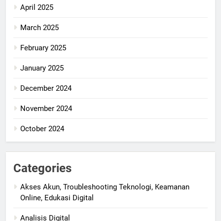
April 2025
March 2025
February 2025
January 2025
December 2024
November 2024
October 2024
Categories
Akses Akun, Troubleshooting Teknologi, Keamanan
Online, Edukasi Digital
Analisis Digital