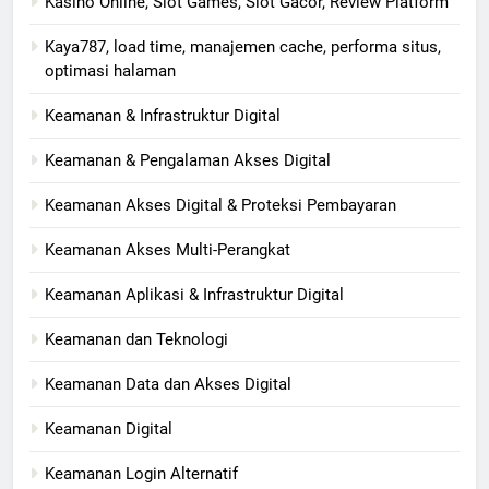
Kasino Online, Slot Games, Slot Gacor, Review Platform
Kaya787, load time, manajemen cache, performa situs,
optimasi halaman
Keamanan & Infrastruktur Digital
Keamanan & Pengalaman Akses Digital
Keamanan Akses Digital & Proteksi Pembayaran
Keamanan Akses Multi-Perangkat
Keamanan Aplikasi & Infrastruktur Digital
Keamanan dan Teknologi
Keamanan Data dan Akses Digital
Keamanan Digital
Keamanan Login Alternatif