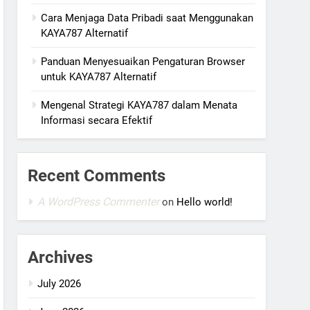
Cara Menjaga Data Pribadi saat Menggunakan
KAYA787 Alternatif
Panduan Menyesuaikan Pengaturan Browser
untuk KAYA787 Alternatif
Mengenal Strategi KAYA787 dalam Menata
Informasi secara Efektif
Recent Comments
A WordPress Commenter
on
Hello world!
Archives
July 2026