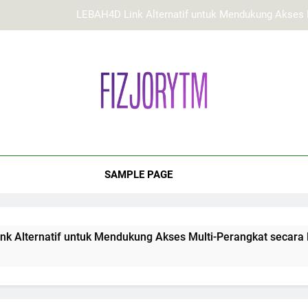
LEBAH4D Link Alternatif untuk Mendukung Akses M
Cara Menjaga Data Pribadi
Panduan Menyesuaikan Pengatu
EDWINSLOT Link Alternatif de
jo Rytm
LEBAH4D Link Alternatif untuk Mendukung Akses M
erawatan Fisioterapi Profesional Di Fizjo Rytm Untuk Kesehat
Cara Menjaga Data Pribadi
SAMPLE PAGE
Panduan Menyesuaikan Pengatu
f untuk Mendukung Akses Multi-Perangkat secara Lebih Fleksi