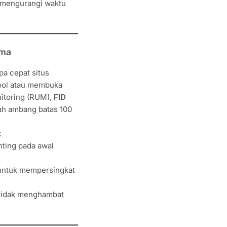
 mengurangi waktu
ama
pa cepat situs
mbol atau membuka
nitoring (RUM),
FID
wah ambang batas 100
:
ting pada awal
untuk mempersingkat
 tidak menghambat