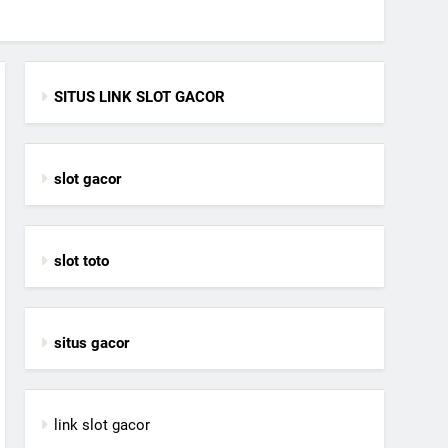
SITUS LINK SLOT GACOR
slot gacor
slot toto
situs gacor
link slot gacor