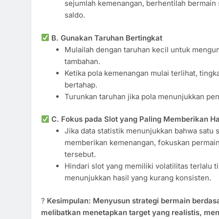
sejumlah kemenangan, berhentilah bermain
saldo.
B. Gunakan Taruhan Bertingkat
Mulailah dengan taruhan kecil untuk mengu
tambahan.
Ketika pola kemenangan mulai terlihat, tingk
bertahap.
Turunkan taruhan jika pola menunjukkan p
C. Fokus pada Slot yang Paling Memberikan Ha
Jika data statistik menunjukkan bahwa satu s
memberikan kemenangan, fokuskan permaina
tersebut.
Hindari slot yang memiliki volatilitas terlalu t
menunjukkan hasil yang kurang konsisten.
?
Kesimpulan:
Menyusun strategi bermain berdasar
melibatkan menetapkan target yang realistis, m