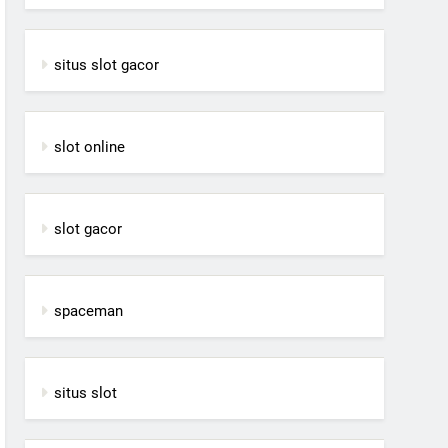
situs slot gacor
slot online
slot gacor
spaceman
situs slot