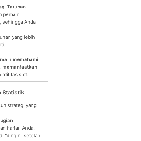
egi Taruhan
an pemain
, sehingga Anda
ruhan yang lebih
ti.
 pemain memahami
n, memanfaatkan
tilitas slot.
Statistik
un strategi yang
rugian
an harian Anda.
i “dingin” setelah