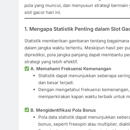
pola yang muncul, dan menyusun strategi bermain 
slot gacor hari ini.
1. Mengapa Statistik Penting dalam Slot Ga
Statistik memberikan gambaran tentang bagaimana 
dalam jangka waktu tertentu. Meskipun hasil per pu
diprediksi, pola jangka panjang dapat membantu 
strategi yang lebih efektif.
A. Memahami Frekuensi Kemenangan
Statistik dapat menunjukkan seberapa serin
dan besar terjadi.
Dengan mengetahui frekuensi kemenangan,
memperkirakan kapan waktu terbaik untuk m
B. Mengidentifikasi Pola Bonus
Pola data statistik dapat menunjukkan sebera
bonus, seperti freespin atau multiplier, diakt