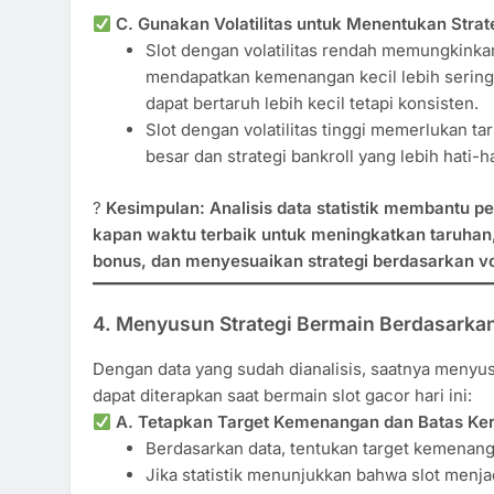
C. Gunakan Volatilitas untuk Menentukan Strat
Slot dengan volatilitas rendah memungkink
mendapatkan kemenangan kecil lebih sering
dapat bertaruh lebih kecil tetapi konsisten.
Slot dengan volatilitas tinggi memerlukan ta
besar dan strategi bankroll yang lebih hati-ha
?
Kesimpulan:
Analisis data statistik membantu
kapan waktu terbaik untuk meningkatkan taruha
bonus, dan menyesuaikan strategi berdasarkan vola
4. Menyusun Strategi Bermain Berdasarkan 
Dengan data yang sudah dianalisis, saatnya menyus
dapat diterapkan saat bermain slot gacor hari ini:
A. Tetapkan Target Kemenangan dan Batas Ke
Berdasarkan data, tentukan target kemenang
Jika statistik menunjukkan bahwa slot menjad