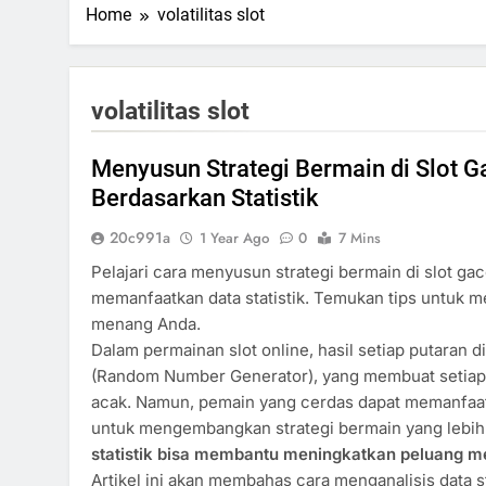
Home
volatilitas slot
volatilitas slot
Menyusun Strategi Bermain di Slot Ga
Berdasarkan Statistik
20c991a
1 Year Ago
0
7 Mins
Pelajari cara menyusun strategi bermain di slot gac
memanfaatkan data statistik. Temukan tips untuk 
menang Anda.
Dalam permainan slot online, hasil setiap putaran 
(Random Number Generator), yang membuat setiap 
acak. Namun, pemain yang cerdas dapat memanfa
untuk mengembangkan strategi bermain yang lebih
statistik bisa membantu meningkatkan peluang 
Artikel ini akan membahas cara menganalisis data st