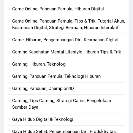
Game Online, Panduan Pemula, Hiburan Digital
Game Online, Panduan Pemula, Tips & Trik, Tutorial Akun,
Keamanan Digital, Strategi Bermain, Hiburan Interaktif
Game, Hiburan, Pengembangan Diri, Keamanan Digital
Gaming Kesehatan Mental Lifestyle Hiburan Tips & Trik
Gaming, Hiburan, Teknologi
Gaming, Panduan Pemula, Teknologi Hiburan
Gaming, Panduan, Champion4D
Gaming, Tips Gaming, Strategi Game, Pengelolaan
Sumber Daya
Gaya Hidup Digital & Teknologi
Gaya Hidup Sehat, Pengembangan Diri, Produktivitas,