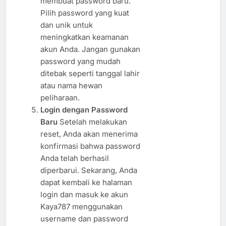
membuat password baru.
Pilih password yang kuat
dan unik untuk
meningkatkan keamanan
akun Anda. Jangan gunakan
password yang mudah
ditebak seperti tanggal lahir
atau nama hewan
peliharaan.
Login dengan Password
Baru
Setelah melakukan
reset, Anda akan menerima
konfirmasi bahwa password
Anda telah berhasil
diperbarui. Sekarang, Anda
dapat kembali ke halaman
login dan masuk ke akun
Kaya787 menggunakan
username dan password