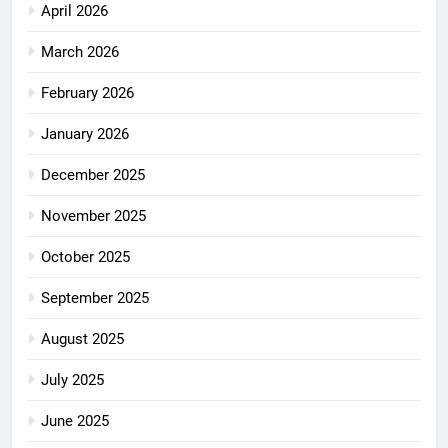
April 2026
March 2026
February 2026
January 2026
December 2025
November 2025
October 2025
September 2025
August 2025
July 2025
June 2025