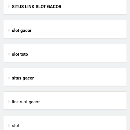
SITUS LINK SLOT GACOR
slot gacor
slot toto
situs gacor
link slot gacor
slot