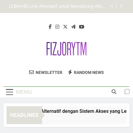
Skip
Cara Menjaga Data Pribadi saat Menggunakan
to
KAYA787 Alternatif
content
Panduan Menyesuaikan Pengaturan Browser
untuk KAYA787 Alternatif
EDWINSLOT Link Alternatif dengan Sistem Akses
yang Lebih Adaptif
LEBAH4D Link Alternatif untuk Mendukung Akses
Multi-Perangkat secara Lebih Fleksibel
Cara Menjaga Data Pribadi saat Menggunakan
KAYA787 Alternatif
Fizjo Rytm
Dapatkan Perawatan Fisioterapi Profesional
Panduan Menyesuaikan Pengaturan Browser
NEWSLETTER
RANDOM NEWS
untuk KAYA787 Alternatif
Di Fizjo Rytm Untuk Kesehatan Tubuh
Optimal.
MENU
WINSLOT Link Alternatif dengan Sistem Akses yang Lebih Ada
HEADLINES
Weeks Ago