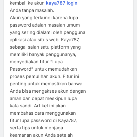
kembali ke akun
kaya787 login
Anda tanpa masalah.
Akun yang terkunci karena lupa
password adalah masalah umum
yang sering dialami oleh pengguna
aplikasi atau situs web. Kaya787,
sebagai salah satu platform yang
memiliki banyak penggunanya,
menyediakan fitur “Lupa
Password” untuk memudahkan
proses pemulihan akun. Fitur ini
penting untuk memastikan bahwa
Anda bisa mengakses akun dengan
aman dan cepat meskipun lupa
kata sandi. Artikel ini akan
membahas cara menggunakan
fitur lupa password di Kaya787,
serta tips untuk menjaga
keamanan akun Anda setelah