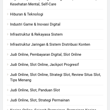
Kesehatan Mental, Self-Care
Hiburan & Teknologi
Industri Game & Inovasi Digital
Infrastruktur & Rekayasa Sistem
Infrastruktur Jaringan & Sistem Distribusi Konten
Judi Online, Pembayaran Digital, Slot Online
Judi Online, Slot Online, Jackpot Progresif
Judi Online, Slot Online, Strategi Slot, Review Situs Slot,
Tips Menang
Judi Online, Slot, Panduan Slot
Judi Online, Slot, Strategi Permainan