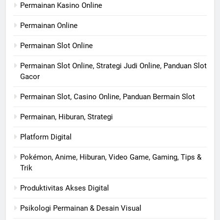
Permainan Kasino Online
Permainan Online
Permainan Slot Online
Permainan Slot Online, Strategi Judi Online, Panduan Slot
Gacor
Permainan Slot, Casino Online, Panduan Bermain Slot
Permainan, Hiburan, Strategi
Platform Digital
Pokémon, Anime, Hiburan, Video Game, Gaming, Tips &
Trik
Produktivitas Akses Digital
Psikologi Permainan & Desain Visual