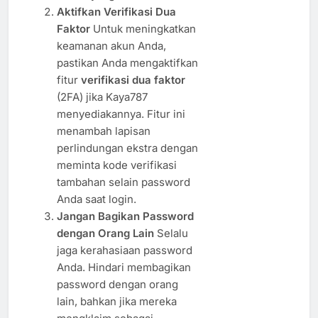
Aktifkan Verifikasi Dua
Faktor
Untuk meningkatkan
keamanan akun Anda,
pastikan Anda mengaktifkan
fitur
verifikasi dua faktor
(2FA) jika Kaya787
menyediakannya. Fitur ini
menambah lapisan
perlindungan ekstra dengan
meminta kode verifikasi
tambahan selain password
Anda saat login.
Jangan Bagikan Password
dengan Orang Lain
Selalu
jaga kerahasiaan password
Anda. Hindari membagikan
password dengan orang
lain, bahkan jika mereka