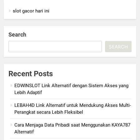
slot gacor hari ini
Search
SEARCH
Recent Posts
EDWINSLOT Link Alternatif dengan Sistem Akses yang
Lebih Adaptif
LEBAH4D Link Alternatif untuk Mendukung Akses Multi-
Perangkat secara Lebih Fleksibel
Cara Menjaga Data Pribadi saat Menggunakan KAYA787
Alternatif