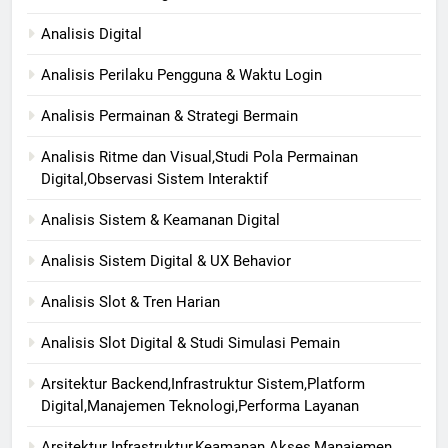
Analisis Digital
Analisis Perilaku Pengguna & Waktu Login
Analisis Permainan & Strategi Bermain
Analisis Ritme dan Visual,Studi Pola Permainan
Digital,Observasi Sistem Interaktif
Analisis Sistem & Keamanan Digital
Analisis Sistem Digital & UX Behavior
Analisis Slot & Tren Harian
Analisis Slot Digital & Studi Simulasi Pemain
Arsitektur Backend,Infrastruktur Sistem,Platform
Digital,Manajemen Teknologi,Performa Layanan
Arsitektur Infrastruktur,Keamanan Akses,Manajemen