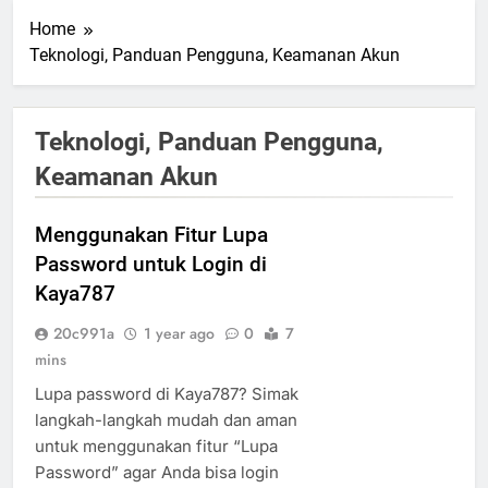
Home
Teknologi, Panduan Pengguna, Keamanan Akun
Teknologi, Panduan Pengguna,
Keamanan Akun
Menggunakan Fitur Lupa
Password untuk Login di
Kaya787
20c991a
1 year ago
0
7
mins
Lupa password di Kaya787? Simak
langkah-langkah mudah dan aman
untuk menggunakan fitur “Lupa
Password” agar Anda bisa login