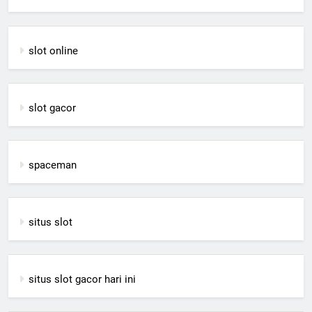
slot online
slot gacor
spaceman
situs slot
situs slot gacor hari ini