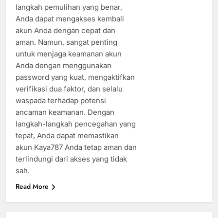
langkah pemulihan yang benar,
Anda dapat mengakses kembali
akun Anda dengan cepat dan
aman. Namun, sangat penting
untuk menjaga keamanan akun
Anda dengan menggunakan
password yang kuat, mengaktifkan
verifikasi dua faktor, dan selalu
waspada terhadap potensi
ancaman keamanan. Dengan
langkah-langkah pencegahan yang
tepat, Anda dapat memastikan
akun Kaya787 Anda tetap aman dan
terlindungi dari akses yang tidak
sah.
Read More