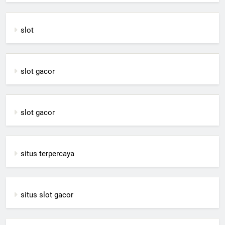
slot
slot gacor
slot gacor
situs terpercaya
situs slot gacor