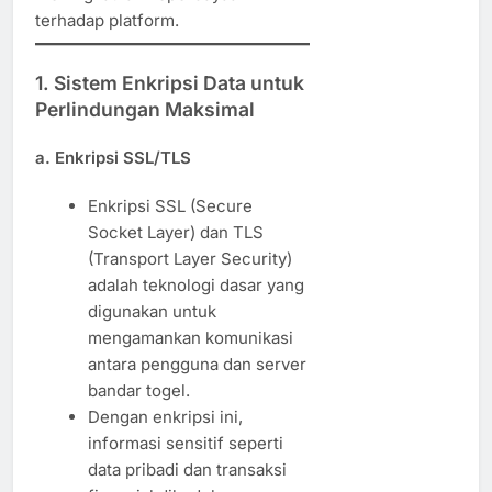
terhadap platform.
1. Sistem Enkripsi Data untuk
Perlindungan Maksimal
a. Enkripsi SSL/TLS
Enkripsi SSL (Secure
Socket Layer) dan TLS
(Transport Layer Security)
adalah teknologi dasar yang
digunakan untuk
mengamankan komunikasi
antara pengguna dan server
bandar togel.
Dengan enkripsi ini,
informasi sensitif seperti
data pribadi dan transaksi