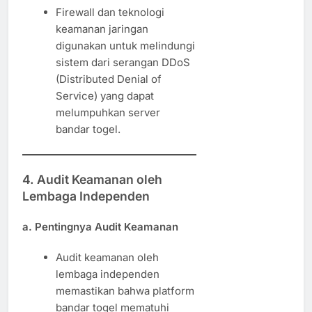
Firewall dan teknologi
keamanan jaringan
digunakan untuk melindungi
sistem dari serangan DDoS
(Distributed Denial of
Service) yang dapat
melumpuhkan server
bandar togel.
4. Audit Keamanan oleh
Lembaga Independen
a. Pentingnya Audit Keamanan
Audit keamanan oleh
lembaga independen
memastikan bahwa platform
bandar togel mematuhi