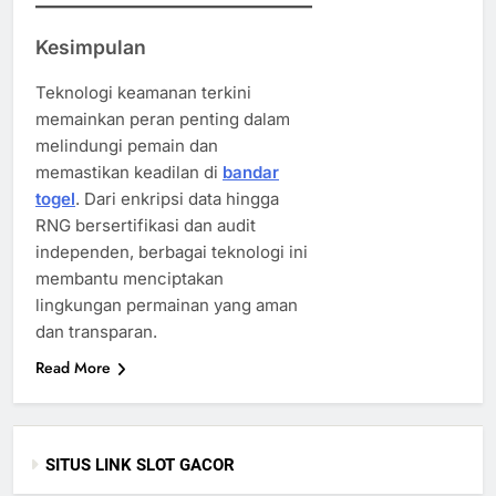
Kesimpulan
Teknologi keamanan terkini
memainkan peran penting dalam
melindungi pemain dan
memastikan keadilan di
bandar
togel
. Dari enkripsi data hingga
RNG bersertifikasi dan audit
independen, berbagai teknologi ini
membantu menciptakan
lingkungan permainan yang aman
dan transparan.
Read More
SITUS LINK SLOT GACOR