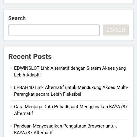
Search
SEARCH
Recent Posts
EDWINSLOT Link Alternatif dengan Sistem Akses yang
Lebih Adaptif
LEBAH4D Link Alternatif untuk Mendukung Akses Multi-
Perangkat secara Lebih Fleksibel
Cara Menjaga Data Pribadi saat Menggunakan KAYA787
Alternatif
Panduan Menyesuaikan Pengaturan Browser untuk
KAYA787 Alternatif