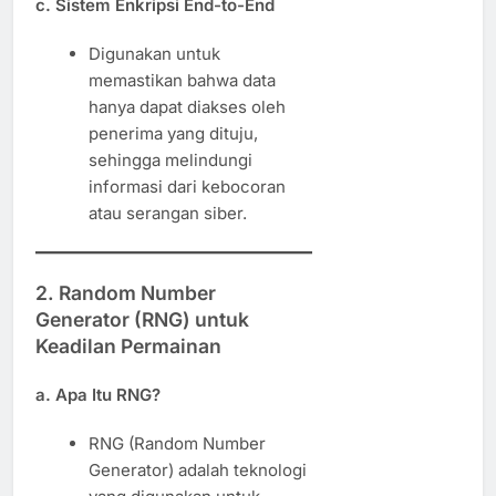
c. Sistem Enkripsi End-to-End
Digunakan untuk
memastikan bahwa data
hanya dapat diakses oleh
penerima yang dituju,
sehingga melindungi
informasi dari kebocoran
atau serangan siber.
2. Random Number
Generator (RNG) untuk
Keadilan Permainan
a. Apa Itu RNG?
RNG (Random Number
Generator) adalah teknologi