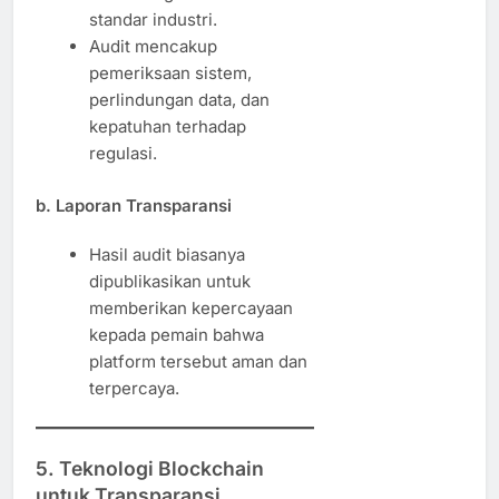
standar industri.
Audit mencakup
pemeriksaan sistem,
perlindungan data, dan
kepatuhan terhadap
regulasi.
b. Laporan Transparansi
Hasil audit biasanya
dipublikasikan untuk
memberikan kepercayaan
kepada pemain bahwa
platform tersebut aman dan
terpercaya.
5. Teknologi Blockchain
untuk Transparansi