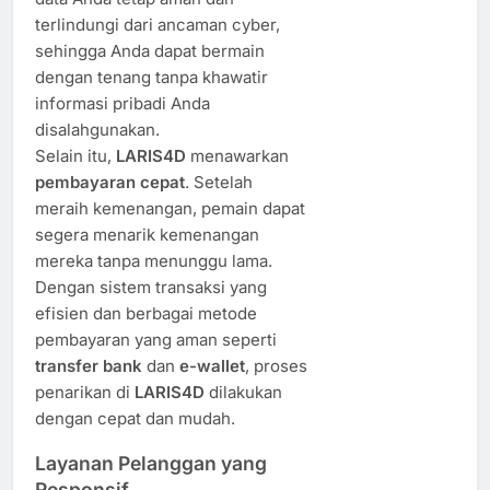
terlindungi dari ancaman cyber,
sehingga Anda dapat bermain
dengan tenang tanpa khawatir
informasi pribadi Anda
disalahgunakan.
Selain itu,
LARIS4D
menawarkan
pembayaran cepat
. Setelah
meraih kemenangan, pemain dapat
segera menarik kemenangan
mereka tanpa menunggu lama.
Dengan sistem transaksi yang
efisien dan berbagai metode
pembayaran yang aman seperti
transfer bank
dan
e-wallet
, proses
penarikan di
LARIS4D
dilakukan
dengan cepat dan mudah.
Layanan Pelanggan yang
Responsif