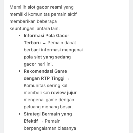
Memilih
slot gacor resmi
yang
memiliki komunitas pemain aktif
memberikan beberapa
keuntungan, antara lain:
Informasi Pola Gacor
Terbaru
→ Pemain dapat
berbagi informasi mengenai
pola slot yang sedang
gacor
hari ini.
Rekomendasi Game
dengan RTP Tinggi
→
Komunitas sering kali
memberikan
review jujur
mengenai game dengan
peluang menang besar.
Strategi Bermain yang
Efektif
→ Pemain
berpengalaman biasanya