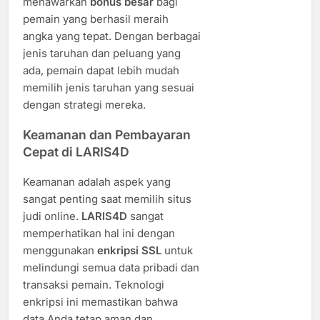
menawarkan
bonus besar
bagi
pemain yang berhasil meraih
angka yang tepat. Dengan berbagai
jenis taruhan dan peluang yang
ada, pemain dapat lebih mudah
memilih jenis taruhan yang sesuai
dengan strategi mereka.
Keamanan dan Pembayaran
Cepat di LARIS4D
Keamanan adalah aspek yang
sangat penting saat memilih situs
judi online.
LARIS4D
sangat
memperhatikan hal ini dengan
menggunakan
enkripsi SSL
untuk
melindungi semua data pribadi dan
transaksi pemain. Teknologi
enkripsi ini memastikan bahwa
data Anda tetap aman dan