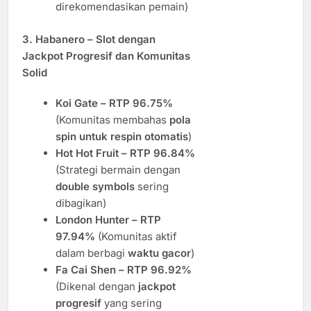
direkomendasikan pemain)
3. Habanero – Slot dengan
Jackpot Progresif dan Komunitas
Solid
Koi Gate – RTP 96.75%
(Komunitas membahas
pola
spin untuk respin otomatis
)
Hot Hot Fruit – RTP 96.84%
(Strategi bermain dengan
double symbols
sering
dibagikan)
London Hunter – RTP
97.94%
(Komunitas aktif
dalam berbagi
waktu gacor
)
Fa Cai Shen – RTP 96.92%
(Dikenal dengan
jackpot
progresif
yang sering