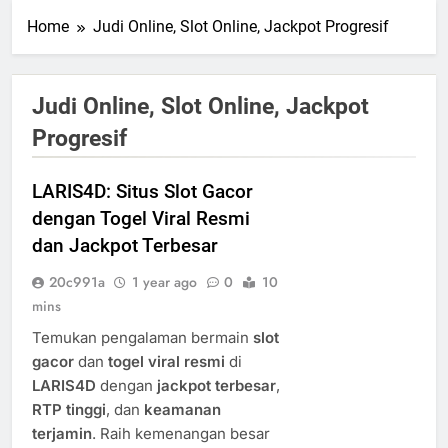
Home
Judi Online, Slot Online, Jackpot Progresif
Judi Online, Slot Online, Jackpot
Progresif
LARIS4D: Situs Slot Gacor
dengan Togel Viral Resmi
dan Jackpot Terbesar
20c991a
1 year ago
0
10
mins
Temukan pengalaman bermain
slot
gacor
dan
togel viral resmi
di
LARIS4D
dengan
jackpot terbesar
,
RTP tinggi
, dan
keamanan
terjamin
. Raih kemenangan besar