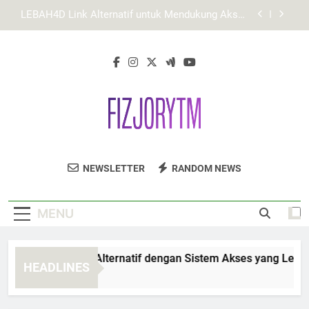
Skip
Cara Menjaga Data Pribadi saat Menggunakan
to
KAYA787 Alternatif
content
Panduan Menyesuaikan Pengaturan Browser
untuk KAYA787 Alternatif
EDWINSLOT Link Alternatif dengan Sistem Akses
yang Lebih Adaptif
LEBAH4D Link Alternatif untuk Mendukung Akses
Multi-Perangkat secara Lebih Fleksibel
Cara Menjaga Data Pribadi saat Menggunakan
KAYA787 Alternatif
Fizjo Rytm
Dapatkan Perawatan Fisioterapi Profesional
Panduan Menyesuaikan Pengaturan Browser
NEWSLETTER
RANDOM NEWS
untuk KAYA787 Alternatif
Di Fizjo Rytm Untuk Kesehatan Tubuh
Optimal.
MENU
WINSLOT Link Alternatif dengan Sistem Akses yang Lebih Ada
HEADLINES
Weeks Ago