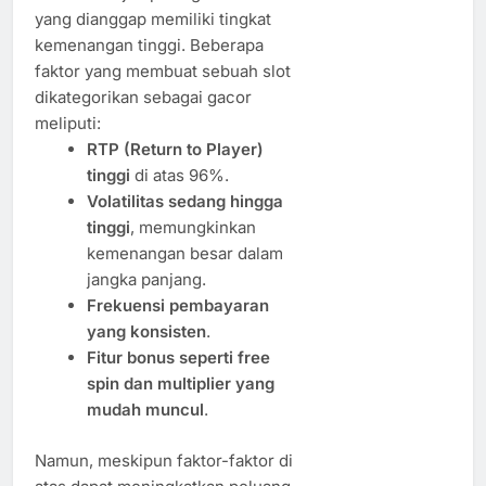
yang dianggap memiliki tingkat
kemenangan tinggi. Beberapa
faktor yang membuat sebuah slot
dikategorikan sebagai gacor
meliputi:
RTP (Return to Player)
tinggi
di atas 96%.
Volatilitas sedang hingga
tinggi
, memungkinkan
kemenangan besar dalam
jangka panjang.
Frekuensi pembayaran
yang konsisten
.
Fitur bonus seperti free
spin dan multiplier yang
mudah muncul
.
Namun, meskipun faktor-faktor di