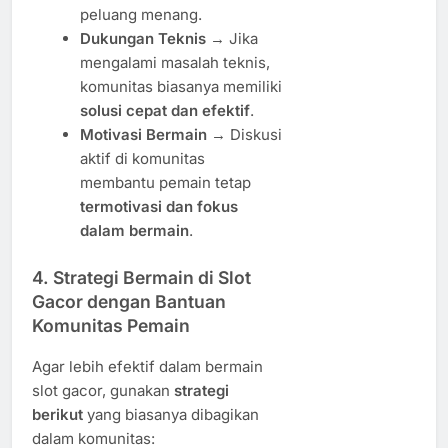
peluang menang.
Dukungan Teknis
→ Jika
mengalami masalah teknis,
komunitas biasanya memiliki
solusi cepat dan efektif
.
Motivasi Bermain
→ Diskusi
aktif di komunitas
membantu pemain tetap
termotivasi dan fokus
dalam bermain
.
4. Strategi Bermain di Slot
Gacor dengan Bantuan
Komunitas Pemain
Agar lebih efektif dalam bermain
slot gacor, gunakan
strategi
berikut
yang biasanya dibagikan
dalam komunitas: