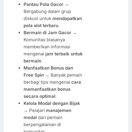
Pantau Pola Gacor
→
Bergabung dalam grup
diskusi untuk
mendapatkan
pola slot terbaru
.
Bermain di Jam Gacor
→
Komunitas biasanya
memberikan informasi
mengenai
jam terbaik untuk
bermain
.
Manfaatkan Bonus dan
Free Spin
→ Banyak pemain
berbagi tips mengenai
cara
memanfaatkan bonus
secara optimal
.
Kelola Modal dengan Bijak
→ Pelajari
manajemen
modal
dari pemain
berpengalaman di
komunitas.