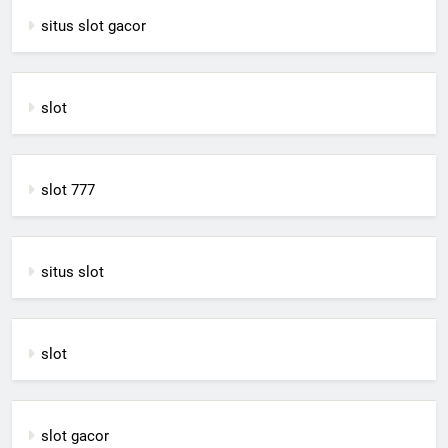
situs slot gacor
slot
slot 777
situs slot
slot
slot gacor