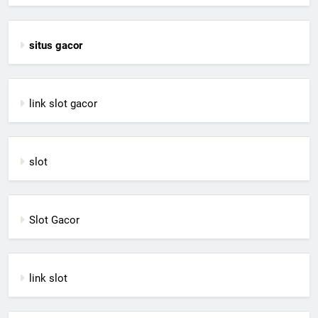
situs gacor
link slot gacor
slot
Slot Gacor
link slot