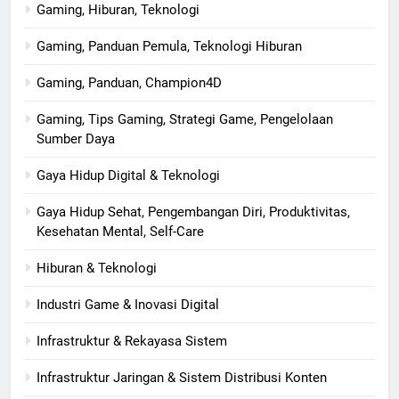
Gaming, Hiburan, Teknologi
Gaming, Panduan Pemula, Teknologi Hiburan
Gaming, Panduan, Champion4D
Gaming, Tips Gaming, Strategi Game, Pengelolaan
Sumber Daya
Gaya Hidup Digital & Teknologi
Gaya Hidup Sehat, Pengembangan Diri, Produktivitas,
Kesehatan Mental, Self-Care
Hiburan & Teknologi
Industri Game & Inovasi Digital
Infrastruktur & Rekayasa Sistem
Infrastruktur Jaringan & Sistem Distribusi Konten