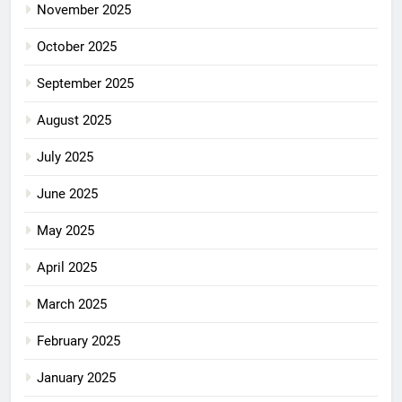
November 2025
October 2025
September 2025
August 2025
July 2025
June 2025
May 2025
April 2025
March 2025
February 2025
January 2025