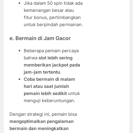
Jika dalam 50 spin tidak ada
kemenangan besar atau
fitur bonus, pertimbangkan
untuk berpindah permainan.
e. Bermain di Jam Gacor
Beberapa pemain percaya
bahwa
slot lebih sering
memberikan jackpot pada
jam-jam tertentu
.
Coba bermain di malam
hari atau saat jumlah
pemain lebih sedikit
untuk
menguji keberuntungan.
Dengan strategi ini, pemain bisa
mengoptimalkan pengalaman
bermain dan meningkatkan