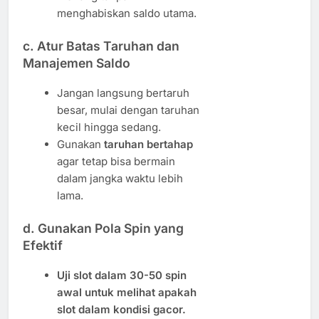
menghabiskan saldo utama.
c. Atur Batas Taruhan dan
Manajemen Saldo
Jangan langsung bertaruh
besar, mulai dengan taruhan
kecil hingga sedang.
Gunakan
taruhan bertahap
agar tetap bisa bermain
dalam jangka waktu lebih
lama.
d. Gunakan Pola Spin yang
Efektif
Uji slot dalam 30-50 spin
awal untuk melihat apakah
slot dalam kondisi gacor.