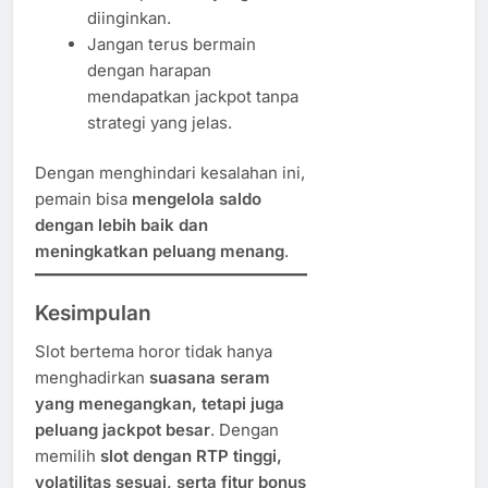
diinginkan.
Jangan terus bermain
dengan harapan
mendapatkan jackpot tanpa
strategi yang jelas.
Dengan menghindari kesalahan ini,
pemain bisa
mengelola saldo
dengan lebih baik dan
meningkatkan peluang menang
.
Kesimpulan
Slot bertema horor tidak hanya
menghadirkan
suasana seram
yang menegangkan, tetapi juga
peluang jackpot besar
. Dengan
memilih
slot dengan RTP tinggi,
volatilitas sesuai, serta fitur bonus