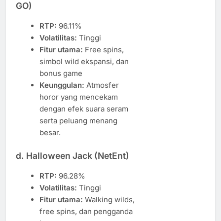
GO)
RTP:
96.11%
Volatilitas:
Tinggi
Fitur utama:
Free spins,
simbol wild ekspansi, dan
bonus game
Keunggulan:
Atmosfer
horor yang mencekam
dengan efek suara seram
serta peluang menang
besar.
d. Halloween Jack (NetEnt)
RTP:
96.28%
Volatilitas:
Tinggi
Fitur utama:
Walking wilds,
free spins, dan pengganda