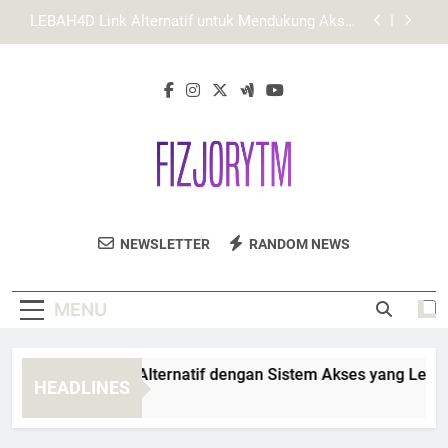
Skip
Cara Menjaga Data Pribadi saat Menggunakan
to
KAYA787 Alternatif
content
Panduan Menyesuaikan Pengaturan Browser
untuk KAYA787 Alternatif
EDWINSLOT Link Alternatif dengan Sistem Akses
yang Lebih Adaptif
LEBAH4D Link Alternatif untuk Mendukung Akses
Multi-Perangkat secara Lebih Fleksibel
Cara Menjaga Data Pribadi saat Menggunakan
KAYA787 Alternatif
Fizjo Rytm
Dapatkan Perawatan Fisioterapi Profesional
Panduan Menyesuaikan Pengaturan Browser
NEWSLETTER
RANDOM NEWS
untuk KAYA787 Alternatif
Di Fizjo Rytm Untuk Kesehatan Tubuh
Optimal.
MENU
WINSLOT Link Alternatif dengan Sistem Akses yang Lebih Ada
HEADLINES
Weeks Ago