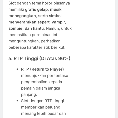
Slot dengan tema horor biasanya
memiliki
grafis gelap, musik
menegangkan, serta simbol
menyeramkan seperti vampir,
zombie, dan hantu
. Namun, untuk
memastikan permainan ini
menguntungkan, perhatikan
beberapa karakteristik berikut:
a. RTP Tinggi (Di Atas 96%)
RTP (Return to Player)
menunjukkan persentase
pengembalian kepada
pemain dalam jangka
panjang.
Slot dengan RTP tinggi
memberikan peluang
menang lebih besar dan