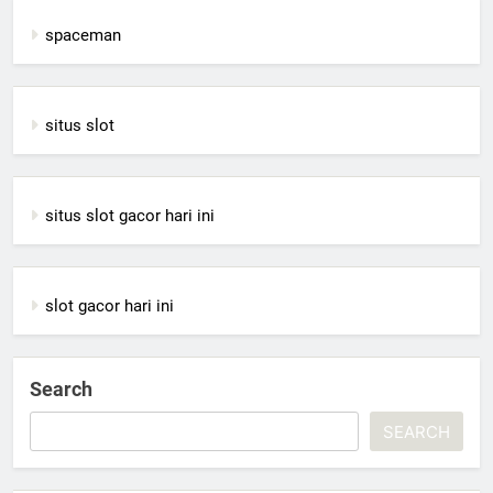
spaceman
situs slot
situs slot gacor hari ini
slot gacor hari ini
Search
SEARCH