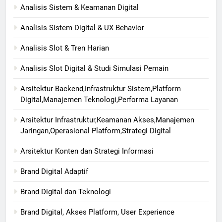
Analisis Sistem & Keamanan Digital
Analisis Sistem Digital & UX Behavior
Analisis Slot & Tren Harian
Analisis Slot Digital & Studi Simulasi Pemain
Arsitektur Backend,Infrastruktur Sistem,Platform
Digital,Manajemen Teknologi,Performa Layanan
Arsitektur Infrastruktur,Keamanan Akses,Manajemen
Jaringan,Operasional Platform,Strategi Digital
Arsitektur Konten dan Strategi Informasi
Brand Digital Adaptif
Brand Digital dan Teknologi
Brand Digital, Akses Platform, User Experience