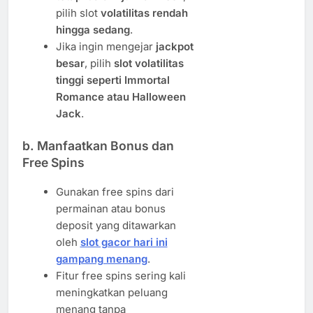
pilih slot
volatilitas rendah
hingga sedang
.
Jika ingin mengejar
jackpot
besar
, pilih
slot volatilitas
tinggi seperti Immortal
Romance atau Halloween
Jack
.
b. Manfaatkan Bonus dan
Free Spins
Gunakan free spins dari
permainan atau bonus
deposit yang ditawarkan
oleh
slot gacor hari ini
gampang menang
.
Fitur free spins sering kali
meningkatkan peluang
menang tanpa