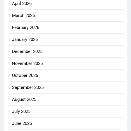
April 2026
March 2026
February 2026
January 2026
December 2025
November 2025
October 2025
September 2025
August 2025
July 2025
June 2025