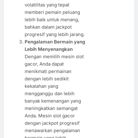
volatilitas yang tepat
memberi pemain peluang
lebih baik untuk menang,
bahkan dalam jackpot
progresif yang lebih jarang.
Pengalaman Bermain yang
Lebih Menyenangkan
Dengan memilih mesin slot
gacor, Anda dapat
menikmati permainan
dengan lebih sedikit
kekalahan yang
mengganggu dan lebih
banyak kemenangan yang
meningkatkan semangat
Anda. Mesin slot gacor
dengan jackpot progresif
menawarkan pengalaman
bermain yang lebih