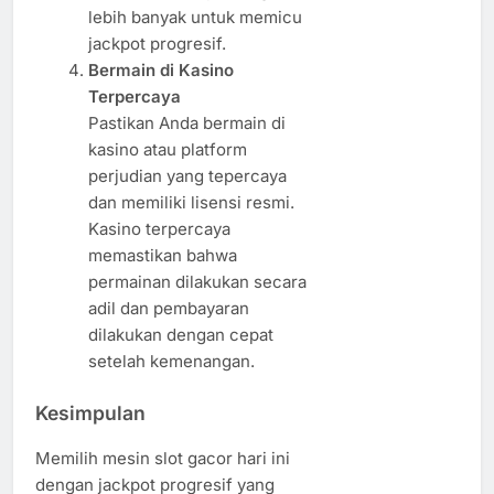
lebih banyak untuk memicu
jackpot progresif.
Bermain di Kasino
Terpercaya
Pastikan Anda bermain di
kasino atau platform
perjudian yang tepercaya
dan memiliki lisensi resmi.
Kasino terpercaya
memastikan bahwa
permainan dilakukan secara
adil dan pembayaran
dilakukan dengan cepat
setelah kemenangan.
Kesimpulan
Memilih mesin slot gacor hari ini
dengan jackpot progresif yang