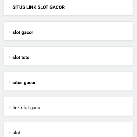
SITUS LINK SLOT GACOR
slot gacor
slot toto
situs gacor
link slot gacor
slot