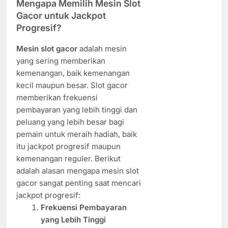
Mengapa Memilih Mesin Slot
Gacor untuk Jackpot
Progresif?
Mesin slot gacor
adalah mesin
yang sering memberikan
kemenangan, baik kemenangan
kecil maupun besar. Slot gacor
memberikan frekuensi
pembayaran yang lebih tinggi dan
peluang yang lebih besar bagi
pemain untuk meraih hadiah, baik
itu jackpot progresif maupun
kemenangan reguler. Berikut
adalah alasan mengapa mesin slot
gacor sangat penting saat mencari
jackpot progresif:
Frekuensi Pembayaran
yang Lebih Tinggi