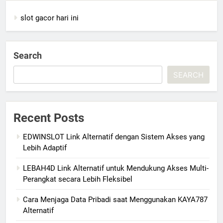
slot gacor hari ini
Search
SEARCH
Recent Posts
EDWINSLOT Link Alternatif dengan Sistem Akses yang
Lebih Adaptif
LEBAH4D Link Alternatif untuk Mendukung Akses Multi-
Perangkat secara Lebih Fleksibel
Cara Menjaga Data Pribadi saat Menggunakan KAYA787
Alternatif