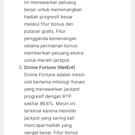
ini menawarkan peluang
besar untuk memenangkan
hadiah progresif besar
melalui fitur bonus dan
putaran gratis. Fitur
pengganda kemenangan
selama permainan bonus
memberikan peluang ekstra
untuk meraih jackpot.
Divine Fortune (NetEnt)
Divine Fortune adalah mesin
slot bertema mitologi Yunani
yang menawarkan jackpot
progresif dengan RTP
sekitar 96.6%. Mesin ini
terkenal karena memiliki
jackpot yang sering kali
mencapai hadiah yang
sangat besar. Fitur bonus