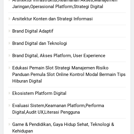
Arsitektur Infrastruktur,Keamanan Akses,Manajemen
Jaringan,Operasional Platform,Strategi Digital
Arsitektur Konten dan Strategi Informasi
Brand Digital Adaptif
Brand Digital dan Teknologi
Brand Digital, Akses Platform, User Experience
Edukasi Pemain Slot Strategi Manajemen Risiko
Panduan Pemula Slot Online Kontrol Modal Bermain Tips
Hiburan Digital
Ekosistem Platform Digital
Evaluasi Sistem,Keamanan Platform,Performa
Digital,Audit UX,Literasi Pengguna
Game & Pendidikan, Gaya Hidup Sehat, Teknologi &
Kehidupan