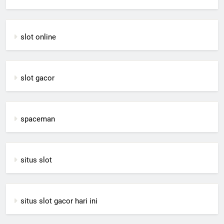
slot online
slot gacor
spaceman
situs slot
situs slot gacor hari ini