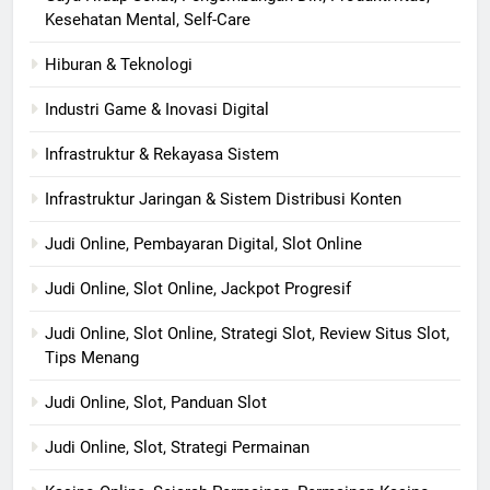
Kesehatan Mental, Self-Care
Hiburan & Teknologi
Industri Game & Inovasi Digital
Infrastruktur & Rekayasa Sistem
Infrastruktur Jaringan & Sistem Distribusi Konten
Judi Online, Pembayaran Digital, Slot Online
Judi Online, Slot Online, Jackpot Progresif
Judi Online, Slot Online, Strategi Slot, Review Situs Slot,
Tips Menang
Judi Online, Slot, Panduan Slot
Judi Online, Slot, Strategi Permainan