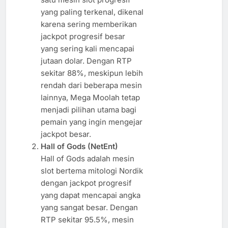
yang paling terkenal, dikenal
karena sering memberikan
jackpot progresif besar
yang sering kali mencapai
jutaan dolar. Dengan RTP
sekitar 88%, meskipun lebih
rendah dari beberapa mesin
lainnya, Mega Moolah tetap
menjadi pilihan utama bagi
pemain yang ingin mengejar
jackpot besar.
Hall of Gods (NetEnt)
Hall of Gods adalah mesin
slot bertema mitologi Nordik
dengan jackpot progresif
yang dapat mencapai angka
yang sangat besar. Dengan
RTP sekitar 95.5%, mesin