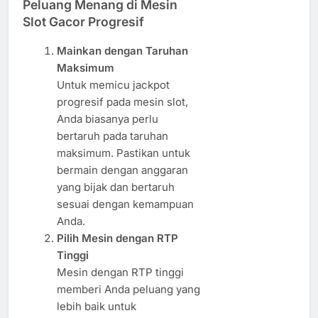
Peluang Menang di Mesin
Slot Gacor Progresif
Mainkan dengan Taruhan
Maksimum
Untuk memicu jackpot
progresif pada mesin slot,
Anda biasanya perlu
bertaruh pada taruhan
maksimum. Pastikan untuk
bermain dengan anggaran
yang bijak dan bertaruh
sesuai dengan kemampuan
Anda.
Pilih Mesin dengan RTP
Tinggi
Mesin dengan RTP tinggi
memberi Anda peluang yang
lebih baik untuk