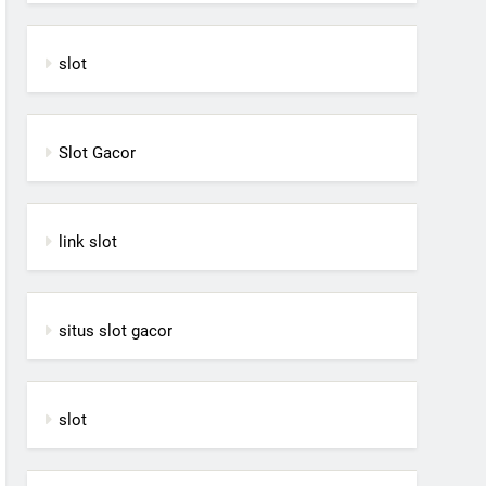
slot
Slot Gacor
link slot
situs slot gacor
slot