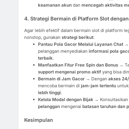
keamanan akun
dan
mencegah aktivitas m
4. Strategi Bermain di Platform Slot denga
Agar lebih efektif dalam bermain slot di platform l
nonstop, gunakan
strategi berikut
:
Pantau Pola Gacor Melalui Layanan Chat
→ 
pelanggan menyediakan
informasi pola gac
terbaik
.
Manfaatkan Fitur Free Spin dan Bonus
→ Ta
support mengenai promo aktif
yang bisa di
Bermain di Jam Gacor
→ Dengan
akses 24
mencoba bermain di
jam-jam tertentu
untu
lebih tinggi
.
Kelola Modal dengan Bijak
→ Konsultasikan
pelanggan
mengenai
batasan taruhan dan 
Kesimpulan