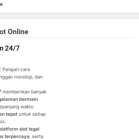
ne
ot Online
an 24/7
 Pelajari cara
anggan nonstop, dan
7
memberikan banyak
galaman bermain
sepanjang waktu
an tepat
untuk setiap
is.
latform slot legal
us terpercaya
, serta