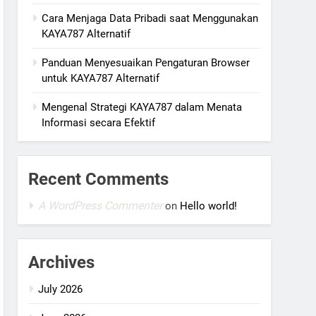
Cara Menjaga Data Pribadi saat Menggunakan
KAYA787 Alternatif
Panduan Menyesuaikan Pengaturan Browser
untuk KAYA787 Alternatif
Mengenal Strategi KAYA787 dalam Menata
Informasi secara Efektif
Recent Comments
A WordPress Commenter
on
Hello world!
Archives
July 2026