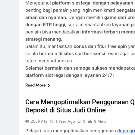
Mengetahui
platform slot legal dengan pelayanan
penting bagi pemain yang ingin menikmati
pengala
aman dan nyaman
. Dengan memilih
game dari pro
dengan RTP tinggi
, serta memanfaatkan
layanan p
pemain bisa mendapatkan
informasi terbaru meng
strategi menang
.
Selain itu, manfaatkan
bonus dan fitur free spin
yan
selalu
bermain di situs slot berlisensi resmi
agar p
tetap menguntungkan.
Selamat bermain dan semoga sukses mendapatka
platform slot legal dengan layanan 24/7!
Read More
Cara Mengoptimalkan Penggunaan Q
Deposit di Situs Judi Online
20c991a
1 Year Ago
0
8 Mins
Pelajari cara mengoptimalkan penggunaan
depo qr