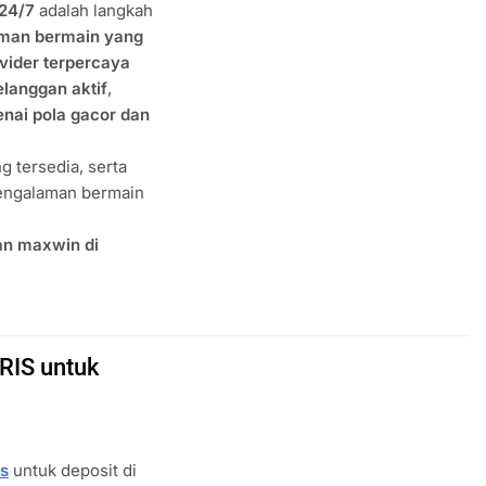
 24/7
adalah langkah
man bermain yang
vider terpercaya
elanggan aktif
,
enai pola gacor dan
g tersedia, serta
engalaman bermain
n maxwin di
RIS untuk
is
untuk deposit di