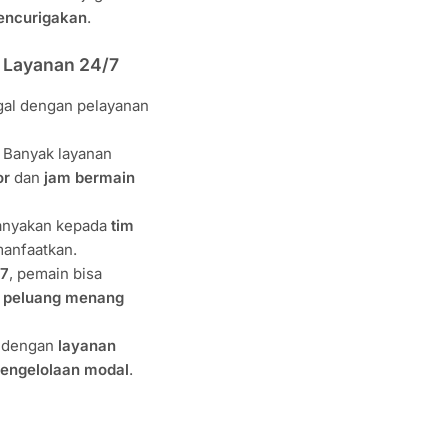
encurigakan
.
n Layanan 24/7
egal dengan pelayanan
Banyak layanan
or
dan
jam bermain
nyakan kepada
tim
manfaatkan.
/7
, pemain bisa
k
peluang menang
 dengan
layanan
pengelolaan modal
.