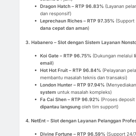
Dragon Hatch – RTP 96.83%
(Layanan pela
dan responsif)
Leprechaun Riches – RTP 97.35%
(Support 
dana cepat dan aman
)
3. Habanero – Slot dengan Sistem Layanan Nonst
Koi Gate – RTP 96.75%
(Dukungan melalui
l
email
)
Hot Hot Fruit – RTP 96.84%
(Pelayanan pel
membantu masalah teknis dan transaksi)
London Hunter – RTP 97.94%
(Menyediaka
system
untuk masalah kompleks)
Fa Cai Shen – RTP 96.92%
(Proses deposit
dipantau langsung
oleh tim support)
4. NetEnt – Slot dengan Layanan Pelanggan Profe
Divine Fortune – RTP 96.59%
(Support 24/