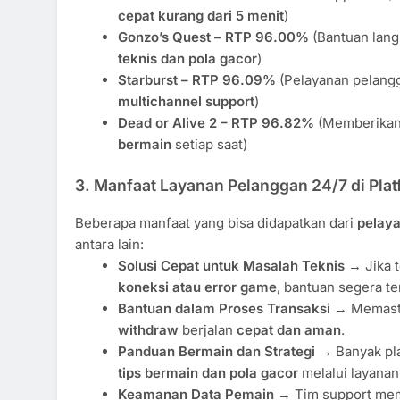
cepat kurang dari 5 menit
)
Gonzo’s Quest – RTP 96.00%
(Bantuan lan
teknis dan pola gacor
)
Starburst – RTP 96.09%
(Pelayanan pelangg
multichannel support
)
Dead or Alive 2 – RTP 96.82%
(Memberika
bermain
setiap saat)
3. Manfaat Layanan Pelanggan 24/7 di Plat
Beberapa manfaat yang bisa didapatkan dari
pelay
antara lain:
Solusi Cepat untuk Masalah Teknis
→ Jika t
koneksi atau error game
, bantuan segera te
Bantuan dalam Proses Transaksi
→ Memast
withdraw
berjalan
cepat dan aman
.
Panduan Bermain dan Strategi
→ Banyak pl
tips bermain dan pola gacor
melalui layanan
Keamanan Data Pemain
→ Tim support me