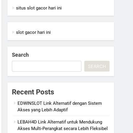
situs slot gacor hari ini
slot gacor hari ini
Search
SEARCH
Recent Posts
EDWINSLOT Link Alternatif dengan Sistem
Akses yang Lebih Adaptif
LEBAH4D Link Alternatif untuk Mendukung
Akses Multi-Perangkat secara Lebih Fleksibel