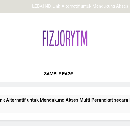
LEBAH4D Link Alternatif untuk Mendukung Akses M
Cara Menjaga Data Pribadi
Panduan Menyesuaikan Pengatu
EDWINSLOT Link Alternatif de
jo Rytm
LEBAH4D Link Alternatif untuk Mendukung Akses M
erawatan Fisioterapi Profesional Di Fizjo Rytm Untuk Kesehat
Cara Menjaga Data Pribadi
SAMPLE PAGE
Panduan Menyesuaikan Pengatu
 untuk Mendukung Akses Multi-Perangkat secara Lebih Fleksib