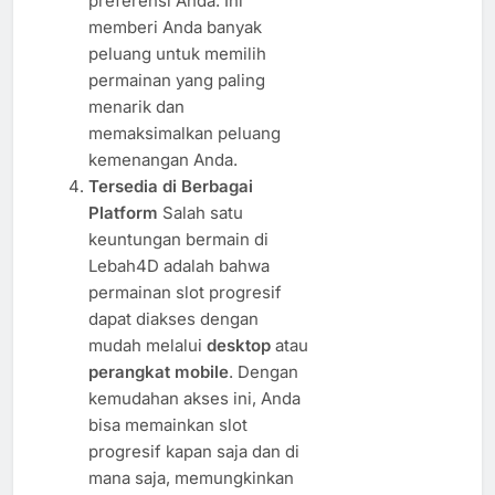
preferensi Anda. Ini
memberi Anda banyak
peluang untuk memilih
permainan yang paling
menarik dan
memaksimalkan peluang
kemenangan Anda.
Tersedia di Berbagai
Platform
Salah satu
keuntungan bermain di
Lebah4D adalah bahwa
permainan slot progresif
dapat diakses dengan
mudah melalui
desktop
atau
perangkat mobile
. Dengan
kemudahan akses ini, Anda
bisa memainkan slot
progresif kapan saja dan di
mana saja, memungkinkan