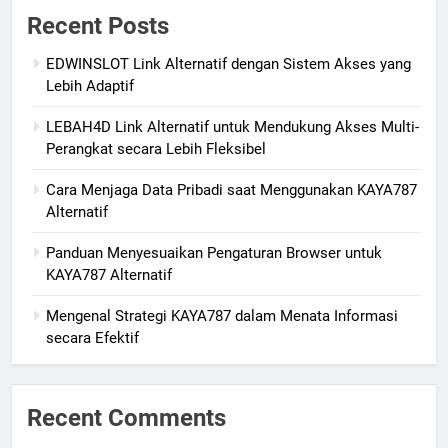
Recent Posts
EDWINSLOT Link Alternatif dengan Sistem Akses yang
Lebih Adaptif
LEBAH4D Link Alternatif untuk Mendukung Akses Multi-
Perangkat secara Lebih Fleksibel
Cara Menjaga Data Pribadi saat Menggunakan KAYA787
Alternatif
Panduan Menyesuaikan Pengaturan Browser untuk
KAYA787 Alternatif
Mengenal Strategi KAYA787 dalam Menata Informasi
secara Efektif
Recent Comments