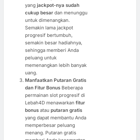
yang
jackpot-nya sudah
cukup besar
dan menunggu
untuk dimenangkan.
Semakin lama jackpot
progresif bertumbuh,
semakin besar hadiahnya,
sehingga memberi Anda
peluang untuk
memenangkan lebih banyak
uang.
Manfaatkan Putaran Gratis
dan Fitur Bonus
Beberapa
permainan slot progresif di
Lebah4D menawarkan
fitur
bonus
atau
putaran gratis
yang dapat membantu Anda
memperbesar peluang
menang. Putaran gratis