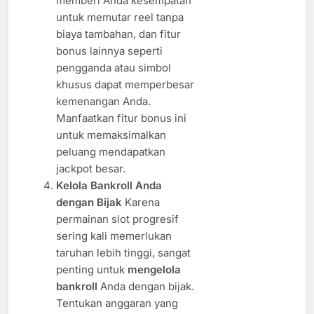
memberi Anda kesempatan
untuk memutar reel tanpa
biaya tambahan, dan fitur
bonus lainnya seperti
pengganda atau simbol
khusus dapat memperbesar
kemenangan Anda.
Manfaatkan fitur bonus ini
untuk memaksimalkan
peluang mendapatkan
jackpot besar.
Kelola Bankroll Anda
dengan Bijak
Karena
permainan slot progresif
sering kali memerlukan
taruhan lebih tinggi, sangat
penting untuk
mengelola
bankroll
Anda dengan bijak.
Tentukan anggaran yang