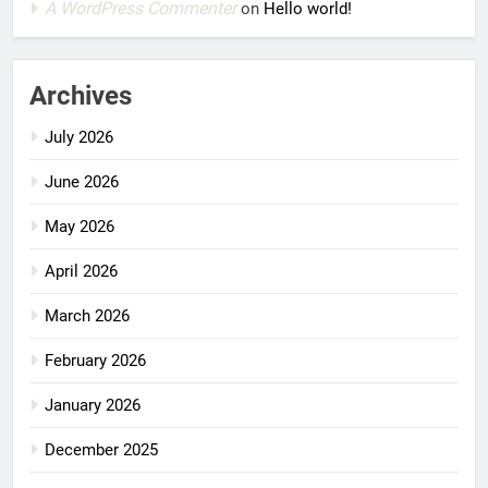
A WordPress Commenter
on
Hello world!
Archives
July 2026
June 2026
May 2026
April 2026
March 2026
February 2026
January 2026
December 2025