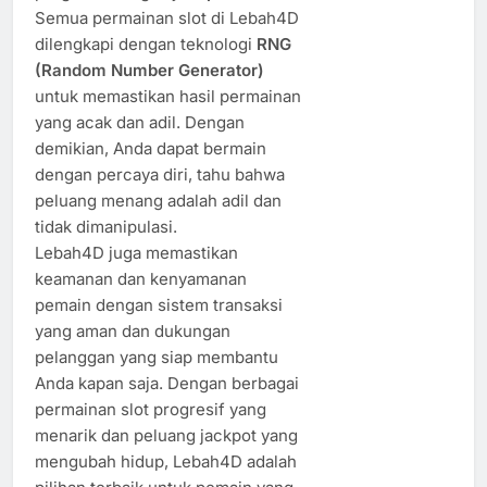
Semua permainan slot di Lebah4D
dilengkapi dengan teknologi
RNG
(Random Number Generator)
untuk memastikan hasil permainan
yang acak dan adil. Dengan
demikian, Anda dapat bermain
dengan percaya diri, tahu bahwa
peluang menang adalah adil dan
tidak dimanipulasi.
Lebah4D juga memastikan
keamanan dan kenyamanan
pemain dengan sistem transaksi
yang aman dan dukungan
pelanggan yang siap membantu
Anda kapan saja. Dengan berbagai
permainan slot progresif yang
menarik dan peluang jackpot yang
mengubah hidup, Lebah4D adalah