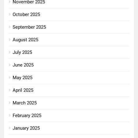
November 2025
October 2025
September 2025
August 2025
July 2025
June 2025
May 2025
April 2025
March 2025
February 2025
January 2025