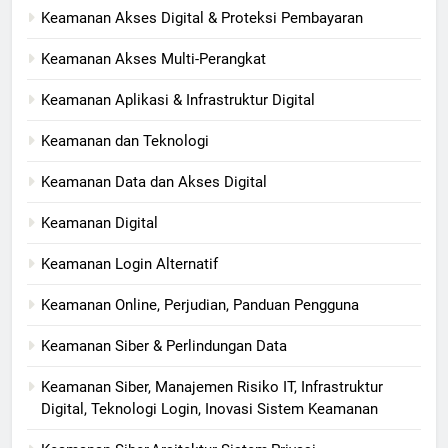
Keamanan Akses Digital & Proteksi Pembayaran
Keamanan Akses Multi-Perangkat
Keamanan Aplikasi & Infrastruktur Digital
Keamanan dan Teknologi
Keamanan Data dan Akses Digital
Keamanan Digital
Keamanan Login Alternatif
Keamanan Online, Perjudian, Panduan Pengguna
Keamanan Siber & Perlindungan Data
Keamanan Siber, Manajemen Risiko IT, Infrastruktur
Digital, Teknologi Login, Inovasi Sistem Keamanan