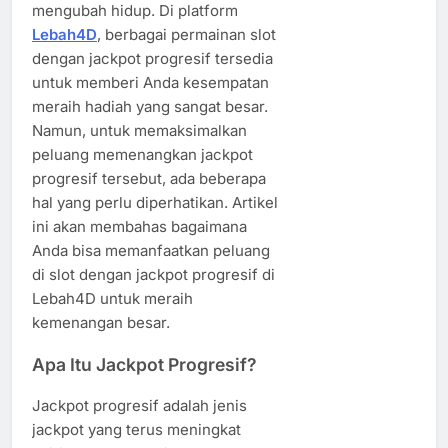
mengubah hidup. Di platform
Lebah4D
, berbagai permainan slot
dengan jackpot progresif tersedia
untuk memberi Anda kesempatan
meraih hadiah yang sangat besar.
Namun, untuk memaksimalkan
peluang memenangkan jackpot
progresif tersebut, ada beberapa
hal yang perlu diperhatikan. Artikel
ini akan membahas bagaimana
Anda bisa memanfaatkan peluang
di slot dengan jackpot progresif di
Lebah4D untuk meraih
kemenangan besar.
Apa Itu Jackpot Progresif?
Jackpot progresif adalah jenis
jackpot yang terus meningkat