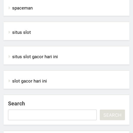
spaceman
situs slot
situs slot gacor hari ini
slot gacor hari ini
Search
SEARCH