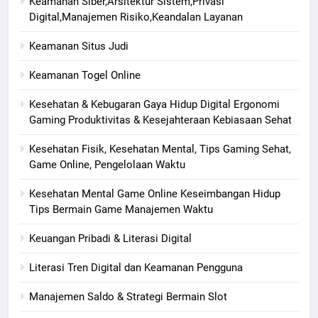
Keamanan Siber,Arsitektur Sistem,Privasi
Digital,Manajemen Risiko,Keandalan Layanan
Keamanan Situs Judi
Keamanan Togel Online
Kesehatan & Kebugaran Gaya Hidup Digital Ergonomi
Gaming Produktivitas & Kesejahteraan Kebiasaan Sehat
Kesehatan Fisik, Kesehatan Mental, Tips Gaming Sehat,
Game Online, Pengelolaan Waktu
Kesehatan Mental Game Online Keseimbangan Hidup
Tips Bermain Game Manajemen Waktu
Keuangan Pribadi & Literasi Digital
Literasi Tren Digital dan Keamanan Pengguna
Manajemen Saldo & Strategi Bermain Slot