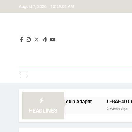
Skip
August 7, 2026
10:59:02 AM
to
content
Fiz
Dapatkan P
istem Akses yang Lebih Adaptif
LEBAH4D Link Alternati
2 Weeks Ago
HEADLINES