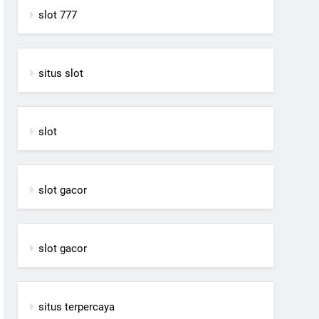
slot 777
situs slot
slot
slot gacor
slot gacor
situs terpercaya