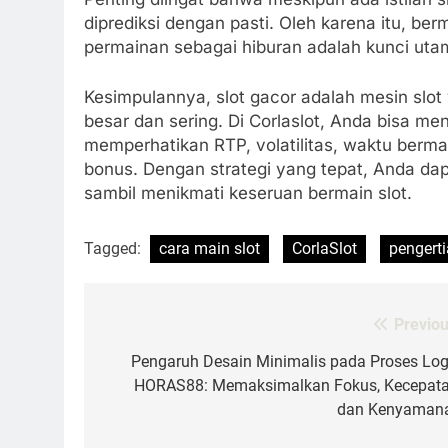
diprediksi dengan pasti. Oleh karena itu, 
permainan sebagai hiburan adalah kunci ut
Kesimpulannya, slot gacor adalah mesin slo
besar dan sering. Di Corlaslot, Anda bisa m
memperhatikan RTP, volatilitas, waktu berm
bonus. Dengan strategi yang tepat, Anda da
sambil menikmati keseruan bermain slot.
Tagged:
cara main slot
CorlaSlot
pengerti
Previou
Post
navigation
Pengaruh Desain Minimalis pada Proses Log
HORAS88: Memaksimalkan Fokus, Kecepata
dan Kenyaman