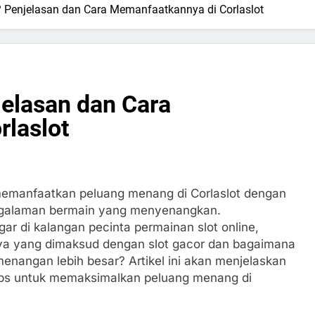
r? Penjelasan dan Cara Memanfaatkannya di Corlaslot
jelasan dan Cara
laslot
emanfaatkan peluang menang di Corlaslot dengan
pengalaman bermain yang menyenangkan.
ngar di kalangan pecinta permainan slot online,
nya yang dimaksud dengan slot gacor dan bagaimana
nangan lebih besar? Artikel ini akan menjelaskan
 tips untuk memaksimalkan peluang menang di