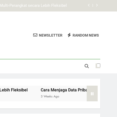
ulti-Perangkat secara Lebih Fleksibel
 saat Menggunakan KAYA787 Alternatif
ran Browser untuk KAYA787 Alternatif
NEWSLETTER
RANDOM NEWS
ngan Sistem Akses yang Lebih Adaptif
ulti-Perangkat secara Lebih Fleksibel
an Tubuh Optimal.
 saat Menggunakan KAYA787 Alternatif
ran Browser untuk KAYA787 Alternatif
bel
Cara Menjaga Data Pribadi saat Menggunakan KAYA7
3 Weeks Ago