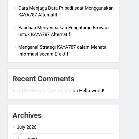
Cara Menjaga Data Pribadi saat Menggunakan
KAYA787 Alternatif
Panduan Menyesuaikan Pengaturan Browser
untuk KAYA787 Alternatif
Mengenal Strategi KAYA787 dalam Menata
Informasi secara Efektif
Recent Comments
A WordPress Commenter
on
Hello world!
Archives
July 2026