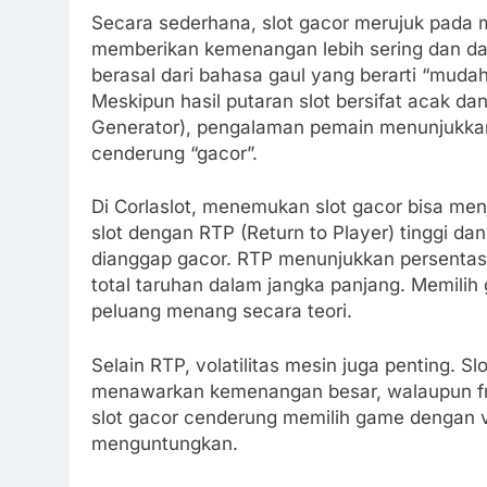
Secara sederhana, slot gacor merujuk pada 
memberikan kemenangan lebih sering dan dalam
berasal dari bahasa gaul yang berarti “muda
Meskipun hasil putaran slot bersifat acak 
Generator), pengalaman pemain menunjukkan
cenderung “gacor”.
Di Corlaslot, menemukan slot gacor bisa men
slot dengan RTP (Return to Player) tinggi dan
dianggap gacor. RTP menunjukkan persentas
total taruhan dalam jangka panjang. Memil
peluang menang secara teori.
Selain RTP, volatilitas mesin juga penting. S
menawarkan kemenangan besar, walaupun frek
slot gacor cenderung memilih game dengan vol
menguntungkan.