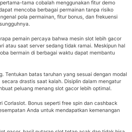
t, pertama-tama cobalah menggunakan fitur demo
apat mencoba berbagai permainan tanpa risiko
ngenal pola permainan, fitur bonus, dan frekuensi
sungguhnya.
erapa pemain percaya bahwa mesin slot lebih gacor
ri atau saat server sedang tidak ramai. Meskipun hal
encoba bermain di berbagai waktu dapat membantu
g. Tentukan batas taruhan yang sesuai dengan modal
secara drastis saat kalah. Disiplin dalam mengatur
uat peluang menang slot gacor lebih optimal.
i Corlaslot. Bonus seperti free spin dan cashback
esempatan Anda untuk mendapatkan kemenangan
ot gacor, hasil putaran slot tetap acak dan tidak bisa