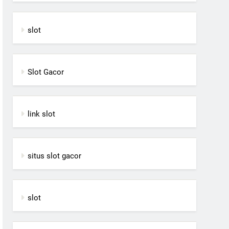
slot
Slot Gacor
link slot
situs slot gacor
slot