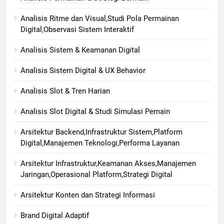
Analisis Ritme dan Visual,Studi Pola Permainan
Digital,Observasi Sistem Interaktif
Analisis Sistem & Keamanan Digital
Analisis Sistem Digital & UX Behavior
Analisis Slot & Tren Harian
Analisis Slot Digital & Studi Simulasi Pemain
Arsitektur Backend,Infrastruktur Sistem,Platform
Digital,Manajemen Teknologi,Performa Layanan
Arsitektur Infrastruktur,Keamanan Akses,Manajemen
Jaringan,Operasional Platform,Strategi Digital
Arsitektur Konten dan Strategi Informasi
Brand Digital Adaptif