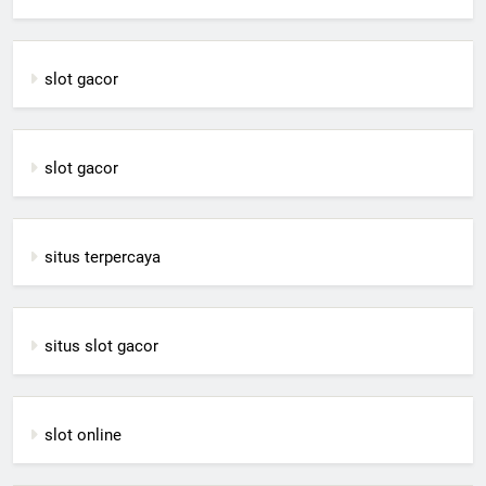
slot gacor
slot gacor
situs terpercaya
situs slot gacor
slot online