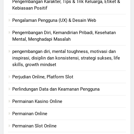
Pengembangan Karakter, Tips & Trik Keluarga, Etiket &
Kebiasaan Positif
Pengalaman Pengguna (UX) & Desain Web
Pengembangan Diri, Kemandirian Pribadi, Kesehatan
Mental, Menghadapi Masalah
pengembangan diri, mental toughness, motivasi dan
inspirasi, disiplin dan konsistensi, strategi sukses, life
skills, growth mindset
Perjudian Online, Platform Slot
Perlindungan Data dan Keamanan Pengguna
Permainan Kasino Online
Permainan Online
Permainan Slot Online