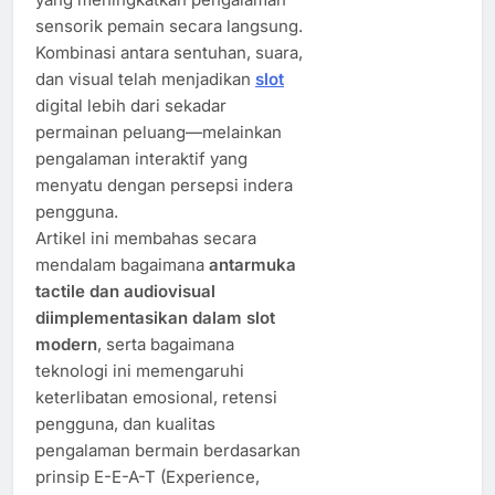
sensorik pemain secara langsung.
Kombinasi antara sentuhan, suara,
dan visual telah menjadikan
slot
digital lebih dari sekadar
permainan peluang—melainkan
pengalaman interaktif yang
menyatu dengan persepsi indera
pengguna.
Artikel ini membahas secara
mendalam bagaimana
antarmuka
tactile dan audiovisual
diimplementasikan dalam slot
modern
, serta bagaimana
teknologi ini memengaruhi
keterlibatan emosional, retensi
pengguna, dan kualitas
pengalaman bermain berdasarkan
prinsip E-E-A-T (Experience,