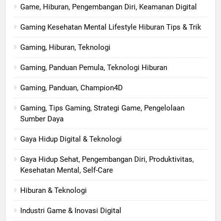
Game, Hiburan, Pengembangan Diri, Keamanan Digital
Gaming Kesehatan Mental Lifestyle Hiburan Tips & Trik
Gaming, Hiburan, Teknologi
Gaming, Panduan Pemula, Teknologi Hiburan
Gaming, Panduan, Champion4D
Gaming, Tips Gaming, Strategi Game, Pengelolaan
Sumber Daya
Gaya Hidup Digital & Teknologi
Gaya Hidup Sehat, Pengembangan Diri, Produktivitas,
Kesehatan Mental, Self-Care
Hiburan & Teknologi
Industri Game & Inovasi Digital