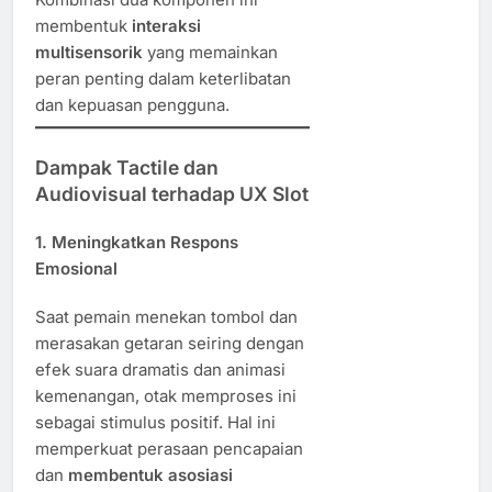
membentuk
interaksi
multisensorik
yang memainkan
peran penting dalam keterlibatan
dan kepuasan pengguna.
Dampak Tactile dan
Audiovisual terhadap UX Slot
1.
Meningkatkan Respons
Emosional
Saat pemain menekan tombol dan
merasakan getaran seiring dengan
efek suara dramatis dan animasi
kemenangan, otak memproses ini
sebagai stimulus positif. Hal ini
memperkuat perasaan pencapaian
dan
membentuk asosiasi