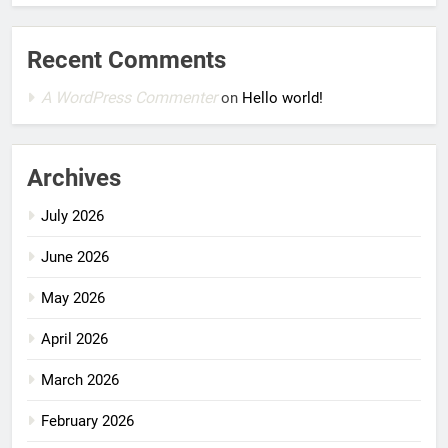
Recent Comments
A WordPress Commenter
on
Hello world!
Archives
July 2026
June 2026
May 2026
April 2026
March 2026
February 2026