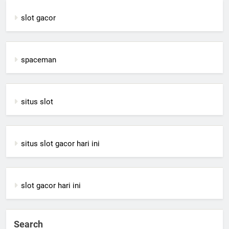
slot gacor
spaceman
situs slot
situs slot gacor hari ini
slot gacor hari ini
Search