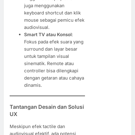
juga menggunakan
keyboard shortcut dan klik
mouse sebagai pemicu efek
audiovisual.
Smart TV atau Konsol
:
Fokus pada efek suara yang
surround dan layar besar
untuk tampilan visual
sinematik. Remote atau
controller bisa dilengkapi
dengan getaran atau cahaya
dinamis.
Tantangan Desain dan Solusi
UX
Meskipun efek tactile dan
audiovisual efektif, ada potensi