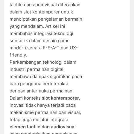
tactile dan audiovisual diterapkan
dalam slot kontemporer untuk
menciptakan pengalaman bermain
yang mendalam. Artikel ini
membahas integrasi teknologi
sensorik dalam desain game
modern secara E-E-A-T dan UX-
friendly.
Perkembangan teknologi dalam
industri permainan digital
membawa dampak signifikan pada
cara pengguna berinteraksi
dengan antarmuka permainan.
Dalam konteks
slot kontemporer
,
inovasi tidak hanya terjadi pada
mekanisme permainan dan visual,
tetapi juga melalui integrasi
elemen tactile dan audiovisual
yang meningkatkan pengalaman