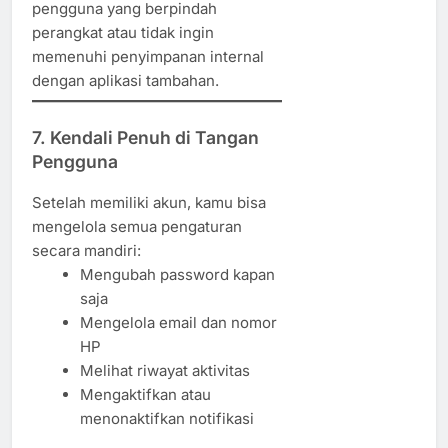
pengguna yang berpindah
perangkat atau tidak ingin
memenuhi penyimpanan internal
dengan aplikasi tambahan.
7. Kendali Penuh di Tangan
Pengguna
Setelah memiliki akun, kamu bisa
mengelola semua pengaturan
secara mandiri:
Mengubah password kapan
saja
Mengelola email dan nomor
HP
Melihat riwayat aktivitas
Mengaktifkan atau
menonaktifkan notifikasi