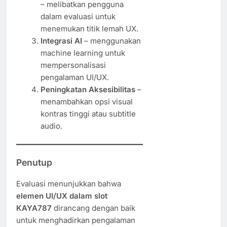
– melibatkan pengguna
dalam evaluasi untuk
menemukan titik lemah UX.
Integrasi AI
– menggunakan
machine learning untuk
mempersonalisasi
pengalaman UI/UX.
Peningkatan Aksesibilitas
–
menambahkan opsi visual
kontras tinggi atau subtitle
audio.
Penutup
Evaluasi menunjukkan bahwa
elemen UI/UX dalam slot
KAYA787
dirancang dengan baik
untuk menghadirkan pengalaman