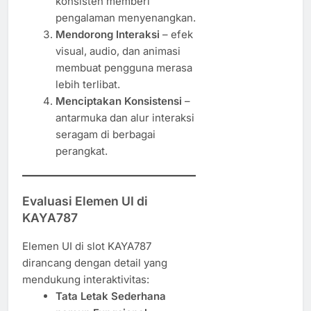
konsisten memberi
pengalaman menyenangkan.
Mendorong Interaksi
– efek
visual, audio, dan animasi
membuat pengguna merasa
lebih terlibat.
Menciptakan Konsistensi
–
antarmuka dan alur interaksi
seragam di berbagai
perangkat.
Evaluasi Elemen UI di
KAYA787
Elemen UI di slot KAYA787
dirancang dengan detail yang
mendukung interaktivitas:
Tata Letak Sederhana