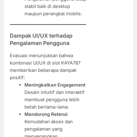
stabil baik di desktop
maupun perangkat mobile.
Dampak UI/UX terhadap
Pengalaman Pengguna
Evaluasi menunjukkan bahwa
kombinasi UI/UX di slot KAYA787
memberikan beberapa dampak
positif:
Meningkatkan Engagement
Desain intuitif dan interaktif
membuat pengguna lebih
betah berlama-lama.
Mendorong Retensi
Kemudahan akses dan
pengalaman yang
menyenangkan