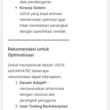
atau pendengaran.
Kinerja Sistem
UI/UX yang kaya animasi
memerlukan optimasi agar
tidak membebani perangkat
dengan spesifikasi rendah.
Rekomendasi untuk
Optimalisasi
Untuk memperkuat desain UI/UX
slot KAYA787, beberapa
rekomendasi dapat diterapkan:
Desain Adaptif
–
menyesuaikan antarmuka
dengan resolusi dan
perangkat pengguna.
User Testing Berkelanjutan