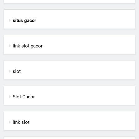
situs gacor
link slot gacor
slot
Slot Gacor
link slot