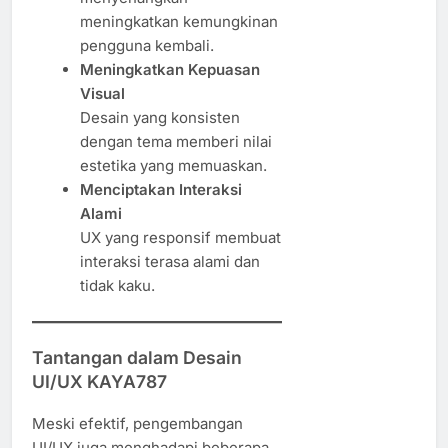
meningkatkan kemungkinan
pengguna kembali.
Meningkatkan Kepuasan
Visual
Desain yang konsisten
dengan tema memberi nilai
estetika yang memuaskan.
Menciptakan Interaksi
Alami
UX yang responsif membuat
interaksi terasa alami dan
tidak kaku.
Tantangan dalam Desain
UI/UX KAYA787
Meski efektif, pengembangan
UI/UX juga menghadapi beberapa