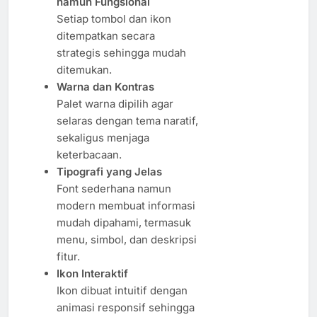
namun Fungsional
Setiap tombol dan ikon
ditempatkan secara
strategis sehingga mudah
ditemukan.
Warna dan Kontras
Palet warna dipilih agar
selaras dengan tema naratif,
sekaligus menjaga
keterbacaan.
Tipografi yang Jelas
Font sederhana namun
modern membuat informasi
mudah dipahami, termasuk
menu, simbol, dan deskripsi
fitur.
Ikon Interaktif
Ikon dibuat intuitif dengan
animasi responsif sehingga