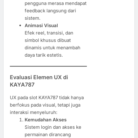
pengguna merasa mendapat
feedback langsung dari
sistem.
Animasi Visual
Efek reel, transisi, dan
simbol khusus dibuat
dinamis untuk menambah
daya tarik estetis.
Evaluasi Elemen UX di
KAYA787
UX pada slot KAYA787 tidak hanya
berfokus pada visual, tetapi juga
interaksi menyeluruh:
Kemudahan Akses
Sistem login dan akses ke
permainan dirancang