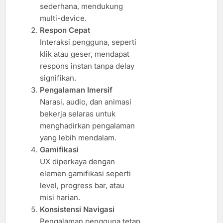
sederhana, mendukung
multi-device.
Respon Cepat
Interaksi pengguna, seperti
klik atau geser, mendapat
respons instan tanpa delay
signifikan.
Pengalaman Imersif
Narasi, audio, dan animasi
bekerja selaras untuk
menghadirkan pengalaman
yang lebih mendalam.
Gamifikasi
UX diperkaya dengan
elemen gamifikasi seperti
level, progress bar, atau
misi harian.
Konsistensi Navigasi
Pengalaman pengguna tetap