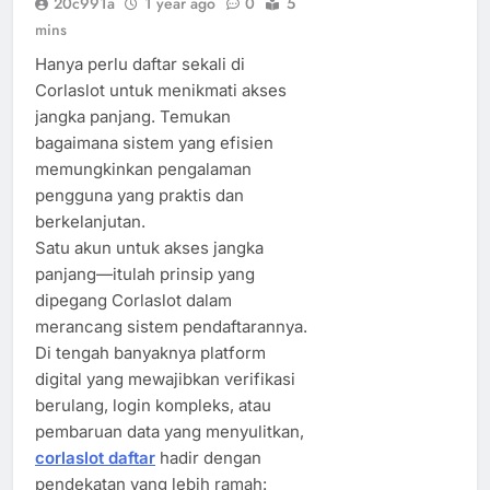
20c991a
1 year ago
0
5
mins
Hanya perlu daftar sekali di
Corlaslot untuk menikmati akses
jangka panjang. Temukan
bagaimana sistem yang efisien
memungkinkan pengalaman
pengguna yang praktis dan
berkelanjutan.
Satu akun untuk akses jangka
panjang—itulah prinsip yang
dipegang Corlaslot dalam
merancang sistem pendaftarannya.
Di tengah banyaknya platform
digital yang mewajibkan verifikasi
berulang, login kompleks, atau
pembaruan data yang menyulitkan,
corlaslot daftar
hadir dengan
pendekatan yang lebih ramah: