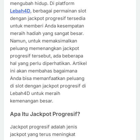
mengubah hidup. Di platform
Lebah4D
, berbagai permainan slot
dengan jackpot progresif tersedia
untuk memberi Anda kesempatan
meraih hadiah yang sangat besar.
Namun, untuk memaksimalkan
peluang memenangkan jackpot
progresif tersebut, ada beberapa
hal yang perlu diperhatikan. Artikel
ini akan membahas bagaimana
Anda bisa memanfaatkan peluang
di slot dengan jackpot progresif di
Lebah4D untuk meraih
kemenangan besar.
Apa Itu Jackpot Progresif?
Jackpot progresif adalah jenis
jackpot yang terus meningkat