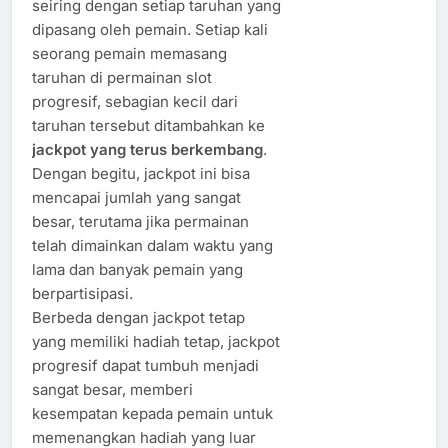
seiring dengan setiap taruhan yang
dipasang oleh pemain. Setiap kali
seorang pemain memasang
taruhan di permainan slot
progresif, sebagian kecil dari
taruhan tersebut ditambahkan ke
jackpot yang terus berkembang
.
Dengan begitu, jackpot ini bisa
mencapai jumlah yang sangat
besar, terutama jika permainan
telah dimainkan dalam waktu yang
lama dan banyak pemain yang
berpartisipasi.
Berbeda dengan jackpot tetap
yang memiliki hadiah tetap, jackpot
progresif dapat tumbuh menjadi
sangat besar, memberi
kesempatan kepada pemain untuk
memenangkan hadiah yang luar