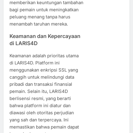
memberikan keuntungan tambahan
bagi pemain untuk meningkatkan
peluang menang tanpa harus
menambah taruhan mereka.
Keamanan dan Kepercayaan
di LARIS4D
Keamanan adalah prioritas utama
di LARIS4D. Platform ini
menggunakan enkripsi SSL yang
canggih untuk melindungi data
pribadi dan transaksi finansial
pemain. Selain itu, LARIS4D
berlisensi resmi, yang berarti
bahwa platform ini diatur dan
diawasi oleh otoritas perjudian
yang sah dan terpercaya. Ini
memastikan bahwa pemain dapat