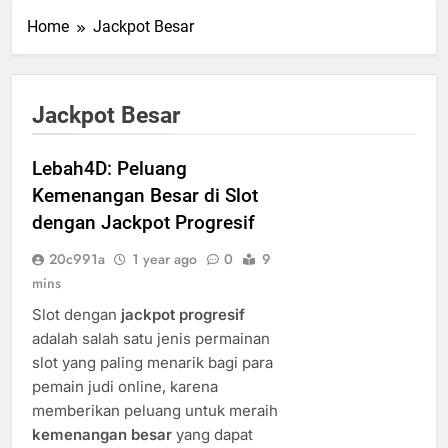
Home
Jackpot Besar
Jackpot Besar
Lebah4D: Peluang
Kemenangan Besar di Slot
dengan Jackpot Progresif
20c991a
1 year ago
0
9
mins
Slot dengan
jackpot progresif
adalah salah satu jenis permainan
slot yang paling menarik bagi para
pemain judi online, karena
memberikan peluang untuk meraih
kemenangan besar
yang dapat