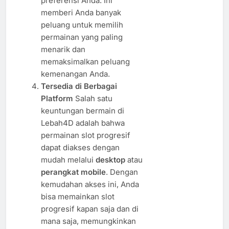
preferensi Anda. Ini
memberi Anda banyak
peluang untuk memilih
permainan yang paling
menarik dan
memaksimalkan peluang
kemenangan Anda.
Tersedia di Berbagai
Platform
Salah satu
keuntungan bermain di
Lebah4D adalah bahwa
permainan slot progresif
dapat diakses dengan
mudah melalui
desktop
atau
perangkat mobile
. Dengan
kemudahan akses ini, Anda
bisa memainkan slot
progresif kapan saja dan di
mana saja, memungkinkan