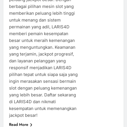
berbagai pilihan mesin slot yang
memberikan peluang lebih tinggi
untuk menang dan sistem
permainan yang adil, LARIS4D
memberi pemain kesempatan
besar untuk meraih kemenangan
yang menguntungkan. Keamanan
yang terjamin, jackpot progresif,
dan layanan pelanggan yang
responsif menjadikan LARIS4D
pilihan tepat untuk siapa saja yang
ingin merasakan sensasi bermain
slot dengan peluang kemenangan
yang lebih besar. Daftar sekarang
di LARIS4D dan nikmati
kesempatan untuk memenangkan
jackpot besar!
Read More