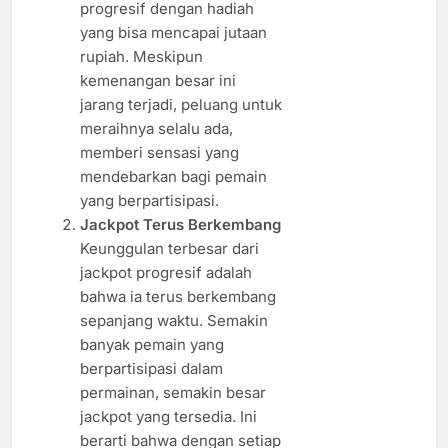
progresif dengan hadiah
yang bisa mencapai jutaan
rupiah. Meskipun
kemenangan besar ini
jarang terjadi, peluang untuk
meraihnya selalu ada,
memberi sensasi yang
mendebarkan bagi pemain
yang berpartisipasi.
Jackpot Terus Berkembang
Keunggulan terbesar dari
jackpot progresif adalah
bahwa ia terus berkembang
sepanjang waktu. Semakin
banyak pemain yang
berpartisipasi dalam
permainan, semakin besar
jackpot yang tersedia. Ini
berarti bahwa dengan setiap