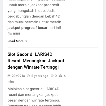
untuk meraih jackpot progresif
yang mengubah hidup. Jadi,
bergabunglah dengan Lebah4D
dan mulai bermain untuk meraih
jackpot progresif besar
hari ini!
4o mini
Read More
Slot Gacor di LARIS4D
Resmi: Menangkan Jackpot
dengan Winrate Tertinggi
20c991a
2 years ago
0
6
mins
Mainkan slot gacor di LARIS4D
resmi dan menangkan jackpot
besar dengan winrate tertinggi.
Dapatkan peluang menang lebih