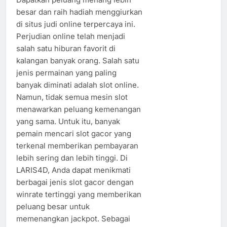
besar dan raih hadiah menggiurkan
di situs judi online terpercaya ini.
Perjudian online telah menjadi
salah satu hiburan favorit di
kalangan banyak orang. Salah satu
jenis permainan yang paling
banyak diminati adalah slot online.
Namun, tidak semua mesin slot
menawarkan peluang kemenangan
yang sama. Untuk itu, banyak
pemain mencari slot gacor yang
terkenal memberikan pembayaran
lebih sering dan lebih tinggi. Di
LARIS4D, Anda dapat menikmati
berbagai jenis slot gacor dengan
winrate tertinggi yang memberikan
peluang besar untuk
memenangkan jackpot. Sebagai