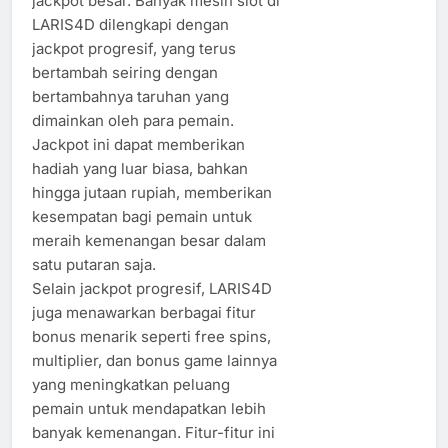
jackpot besar. Banyak mesin slot di
LARIS4D dilengkapi dengan
jackpot progresif, yang terus
bertambah seiring dengan
bertambahnya taruhan yang
dimainkan oleh para pemain.
Jackpot ini dapat memberikan
hadiah yang luar biasa, bahkan
hingga jutaan rupiah, memberikan
kesempatan bagi pemain untuk
meraih kemenangan besar dalam
satu putaran saja.
Selain jackpot progresif, LARIS4D
juga menawarkan berbagai fitur
bonus menarik seperti free spins,
multiplier, dan bonus game lainnya
yang meningkatkan peluang
pemain untuk mendapatkan lebih
banyak kemenangan. Fitur-fitur ini