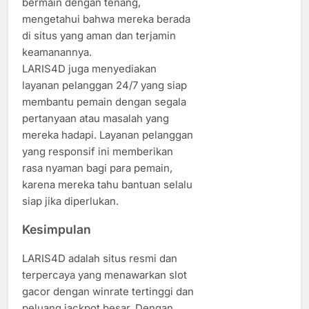
bermain dengan tenang,
mengetahui bahwa mereka berada
di situs yang aman dan terjamin
keamanannya.
LARIS4D juga menyediakan
layanan pelanggan 24/7 yang siap
membantu pemain dengan segala
pertanyaan atau masalah yang
mereka hadapi. Layanan pelanggan
yang responsif ini memberikan
rasa nyaman bagi para pemain,
karena mereka tahu bantuan selalu
siap jika diperlukan.
Kesimpulan
LARIS4D adalah situs resmi dan
terpercaya yang menawarkan slot
gacor dengan winrate tertinggi dan
peluang jackpot besar. Dengan