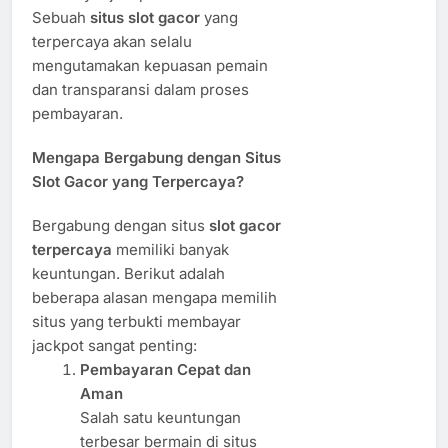
Sebuah
situs slot gacor
yang
terpercaya akan selalu
mengutamakan kepuasan pemain
dan transparansi dalam proses
pembayaran.
Mengapa Bergabung dengan Situs
Slot Gacor yang Terpercaya?
Bergabung dengan situs
slot gacor
terpercaya
memiliki banyak
keuntungan. Berikut adalah
beberapa alasan mengapa memilih
situs yang terbukti membayar
jackpot sangat penting:
Pembayaran Cepat dan
Aman
Salah satu keuntungan
terbesar bermain di situs