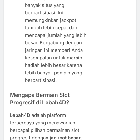
banyak situs yang
berpartisipasi. Ini
memungkinkan jackpot
tumbuh lebih cepat dan
mencapai jumlah yang lebih
besar. Bergabung dengan
jaringan ini memberi Anda
kesempatan untuk meraih
hadiah lebih besar karena
lebih banyak pemain yang
berpartisipasi.
Mengapa Bermain Slot
Progresif di Lebah4D?
Lebah4D
adalah platform
terpercaya yang menawarkan
berbagai pilihan permainan slot
progresif dengan
jackpot besar
.