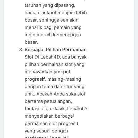
taruhan yang dipasang,
hadiah jackpot menjadi lebih
besar, sehingga semakin
menarik bagi pemain yang
ingin meraih kemenangan
besar.
Berbagai Pilihan Permainan
Slot
Di Lebah4D, ada banyak
pilihan permainan slot yang
menawarkan
jackpot
progresif
, masing-masing
dengan tema dan fitur yang
unik. Apakah Anda suka slot
bertema petualangan,
fantasi, atau klasik, Lebah4D
menyediakan berbagai
permainan slot progresif
yang sesuai dengan