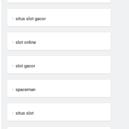
situs slot gacor
slot online
slot gacor
spaceman
situs slot