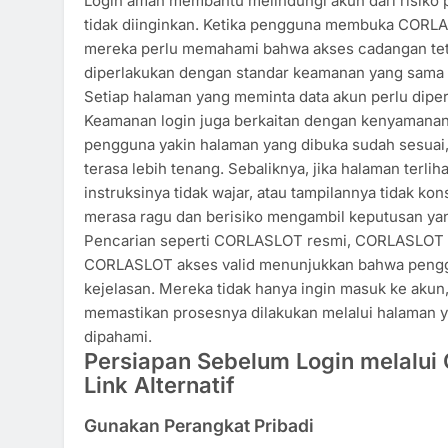
Login aman membantu melindungi akun dari risiko
tidak diinginkan. Ketika pengguna membuka CORLAS
mereka perlu memahami bahwa akses cadangan tet
diperlakukan dengan standar keamanan yang sama 
Setiap halaman yang meminta data akun perlu diperi
Keamanan login juga berkaitan dengan kenyamanan
pengguna yakin halaman yang dibuka sudah sesuai,
terasa lebih tenang. Sebaliknya, jika halaman terl
instruksinya tidak wajar, atau tampilannya tidak ko
merasa ragu dan berisiko mengambil keputusan yan
Pencarian seperti CORLASLOT resmi, CORLASLOT 
CORLASLOT akses valid menunjukkan bahwa pen
kejelasan. Mereka tidak hanya ingin masuk ke akun, 
memastikan prosesnya dilakukan melalui halaman y
dipahami.
Persiapan Sebelum Login melalu
Link Alternatif
Gunakan Perangkat Pribadi