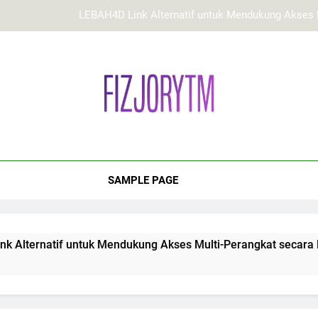
LEBAH4D Link Alternatif untuk Mendukung Akses M
Cara Menjaga Data Pribadi
Panduan Menyesuaikan Pengatu
EDWINSLOT Link Alternatif de
jo Rytm
LEBAH4D Link Alternatif untuk Mendukung Akses M
erawatan Fisioterapi Profesional Di Fizjo Rytm Untuk Kesehat
Cara Menjaga Data Pribadi
SAMPLE PAGE
Panduan Menyesuaikan Pengatu
untuk Mendukung Akses Multi-Perangkat secara Lebih Fleksib