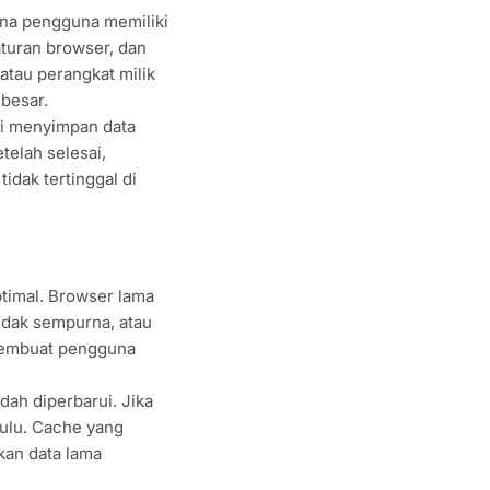
rena pengguna memiliki
aturan browser, dan
tau perangkat milik
 besar.
ri menyimpan data
telah selesai,
idak tertinggal di
timal. Browser lama
idak sempurna, atau
 membuat pengguna
dah diperbarui. Jika
hulu. Cache yang
an data lama