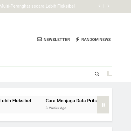
ulti-Perangkat secara Lebih Fleksibel
 saat Menggunakan KAYA787 Alternatif
ran Browser untuk KAYA787 Alternatif
NEWSLETTER
RANDOM NEWS
ngan Sistem Akses yang Lebih Adaptif
ulti-Perangkat secara Lebih Fleksibel
an Tubuh Optimal.
 saat Menggunakan KAYA787 Alternatif
ran Browser untuk KAYA787 Alternatif
el
Cara Menjaga Data Pribadi saat Menggunakan KAYA78
3 Weeks Ago