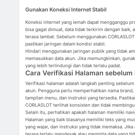
Gunakan Koneksi Internet Stabil
Koneksi internet yang lemah dapat mengganggu pr
bisa gagal dimuat, data tidak terkirim dengan baik,
terasa lambat. Sebelum menggunakan CORLASLOT Li
pastikan jaringan dalam kondisi stabil.
Hindari menggunakan jaringan publik yang tidak am
memasukkan data akun. Jika memungkinkan, gunaka
yang lebih terlindungi dan tidak terlalu padat.
Cara Verifikasi Halaman sebelum 
Verifikasi halaman adalah langkah penting sebelu
akun. Pengguna perlu memperhatikan nama brand, 
tampilan menu, dan instruksi yang tersedia. Pastik
CORLASLOT terlihat konsisten dan tidak membingu
Selain itu, perhatikan apakah halaman memiliki navi
Halaman yang baik biasanya memiliki teks yang mu
yang wajar, dan instruksi yang tidak memaksa. Jika
terasa terlalu mendesak atau meminta data yang ti