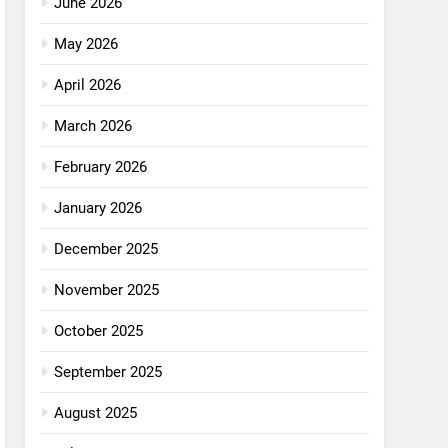
June 2026
May 2026
April 2026
March 2026
February 2026
January 2026
December 2025
November 2025
October 2025
September 2025
August 2025