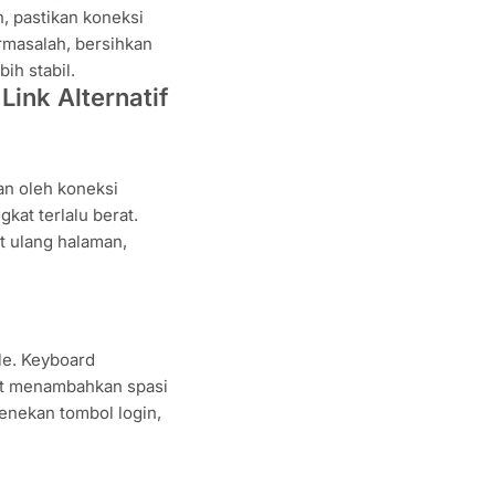
, pastikan koneksi
ermasalah, bersihkan
ih stabil.
ink Alternatif
an oleh koneksi
at terlalu berat.
t ulang halaman,
le. Keyboard
apat menambahkan spasi
enekan tombol login,