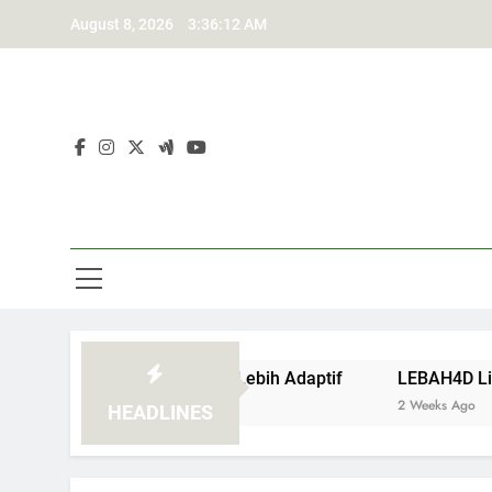
Skip
August 8, 2026
3:36:13 AM
to
content
Fiz
Dapatkan P
tem Akses yang Lebih Adaptif
LEBAH4D Link Alternatif 
2 Weeks Ago
HEADLINES