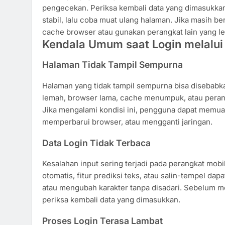
pengecekan. Periksa kembali data yang dimasukkan
stabil, lalu coba muat ulang halaman. Jika masih b
cache browser atau gunakan perangkat lain yang leb
Kendala Umum saat Login melalui L
Halaman Tidak Tampil Sempurna
Halaman yang tidak tampil sempurna bisa disebabk
lemah, browser lama, cache menumpuk, atau perangk
Jika mengalami kondisi ini, pengguna dapat memua
memperbarui browser, atau mengganti jaringan.
Data Login Tidak Terbaca
Kesalahan input sering terjadi pada perangkat mobi
otomatis, fitur prediksi teks, atau salin-tempel d
atau mengubah karakter tanpa disadari. Sebelum m
periksa kembali data yang dimasukkan.
Proses Login Terasa Lambat