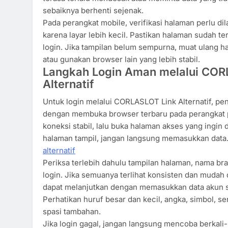
sebaiknya berhenti sejenak.
Pada perangkat mobile, verifikasi halaman perlu dila
karena layar lebih kecil. Pastikan halaman sudah 
login. Jika tampilan belum sempurna, muat ulang ha
atau gunakan browser lain yang lebih stabil.
Langkah Login Aman melalui COR
Alternatif
Untuk login melalui CORLASLOT Link Alternatif, p
dengan membuka browser terbaru pada perangkat p
koneksi stabil, lalu buka halaman akses yang ingin 
halaman tampil, jangan langsung memasukkan data
alternatif
Periksa terlebih dahulu tampilan halaman, nama bra
login. Jika semuanya terlihat konsisten dan mudah
dapat melanjutkan dengan memasukkan data akun se
Perhatikan huruf besar dan kecil, angka, simbol, s
spasi tambahan.
Jika login gagal, jangan langsung mencoba berkali-