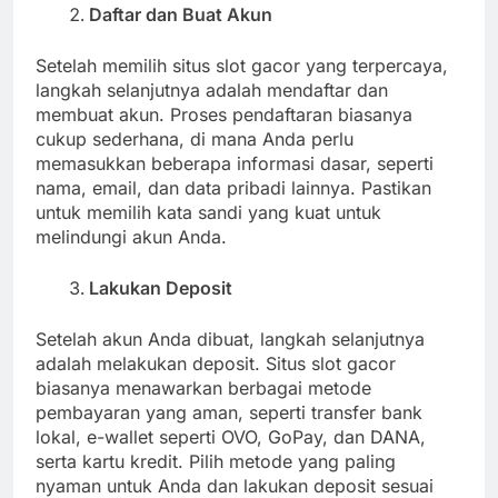
Daftar dan Buat Akun
Setelah memilih situs slot gacor yang terpercaya,
langkah selanjutnya adalah mendaftar dan
membuat akun. Proses pendaftaran biasanya
cukup sederhana, di mana Anda perlu
memasukkan beberapa informasi dasar, seperti
nama, email, dan data pribadi lainnya. Pastikan
untuk memilih kata sandi yang kuat untuk
melindungi akun Anda.
Lakukan Deposit
Setelah akun Anda dibuat, langkah selanjutnya
adalah melakukan deposit. Situs slot gacor
biasanya menawarkan berbagai metode
pembayaran yang aman, seperti transfer bank
lokal, e-wallet seperti OVO, GoPay, dan DANA,
serta kartu kredit. Pilih metode yang paling
nyaman untuk Anda dan lakukan deposit sesuai