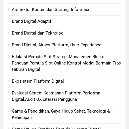
Arsitektur Konten dan Strategi Informasi
Brand Digital Adaptif
Brand Digital dan Teknologi
Brand Digital, Akses Platform, User Experience
Edukasi Pemain Slot Strategi Manajemen Risiko
Panduan Pemula Slot Online Kontrol Modal Bermain Tips
Hiburan Digital
Ekosistem Platform Digital
Evaluasi Sistem,Keamanan Platform,Performa
Digital,Audit UX,Literasi Pengguna
Game & Pendidikan, Gaya Hidup Sehat, Teknologi &
Kehidupan