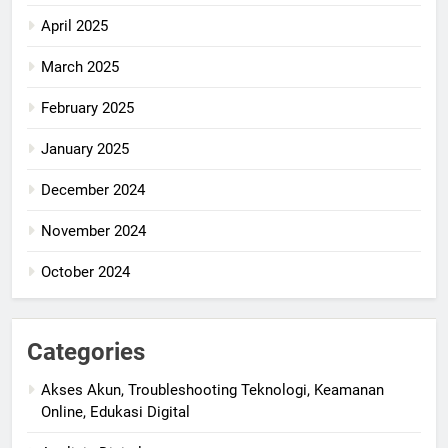
April 2025
March 2025
February 2025
January 2025
December 2024
November 2024
October 2024
Categories
Akses Akun, Troubleshooting Teknologi, Keamanan
Online, Edukasi Digital