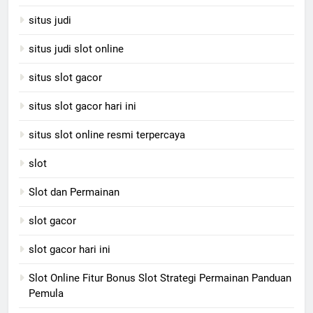
situs judi
situs judi slot online
situs slot gacor
situs slot gacor hari ini
situs slot online resmi terpercaya
slot
Slot dan Permainan
slot gacor
slot gacor hari ini
Slot Online Fitur Bonus Slot Strategi Permainan Panduan
Pemula