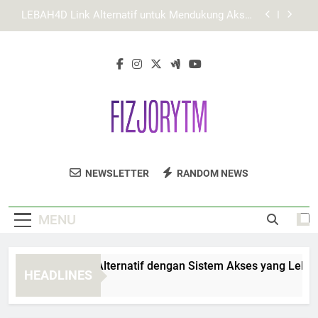
Skip
Cara Menjaga Data Pribadi saat Menggunakan
to
KAYA787 Alternatif
content
Panduan Menyesuaikan Pengaturan Browser
untuk KAYA787 Alternatif
EDWINSLOT Link Alternatif dengan Sistem Akses
yang Lebih Adaptif
LEBAH4D Link Alternatif untuk Mendukung Akses
Multi-Perangkat secara Lebih Fleksibel
Cara Menjaga Data Pribadi saat Menggunakan
KAYA787 Alternatif
Fizjo Rytm
Dapatkan Perawatan Fisioterapi Profesional
Panduan Menyesuaikan Pengaturan Browser
NEWSLETTER
RANDOM NEWS
untuk KAYA787 Alternatif
Di Fizjo Rytm Untuk Kesehatan Tubuh
Optimal.
MENU
WINSLOT Link Alternatif dengan Sistem Akses yang Lebih Ada
HEADLINES
eeks Ago