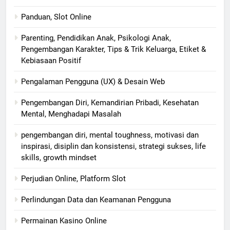
Panduan, Slot Online
Parenting, Pendidikan Anak, Psikologi Anak,
Pengembangan Karakter, Tips & Trik Keluarga, Etiket &
Kebiasaan Positif
Pengalaman Pengguna (UX) & Desain Web
Pengembangan Diri, Kemandirian Pribadi, Kesehatan
Mental, Menghadapi Masalah
pengembangan diri, mental toughness, motivasi dan
inspirasi, disiplin dan konsistensi, strategi sukses, life
skills, growth mindset
Perjudian Online, Platform Slot
Perlindungan Data dan Keamanan Pengguna
Permainan Kasino Online