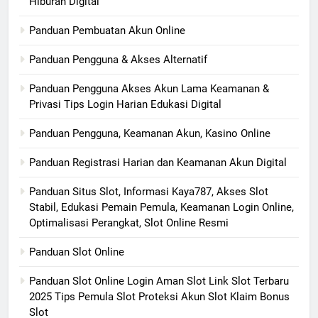
Hiburan Digital
Panduan Pembuatan Akun Online
Panduan Pengguna & Akses Alternatif
Panduan Pengguna Akses Akun Lama Keamanan &
Privasi Tips Login Harian Edukasi Digital
Panduan Pengguna, Keamanan Akun, Kasino Online
Panduan Registrasi Harian dan Keamanan Akun Digital
Panduan Situs Slot, Informasi Kaya787, Akses Slot
Stabil, Edukasi Pemain Pemula, Keamanan Login Online,
Optimalisasi Perangkat, Slot Online Resmi
Panduan Slot Online
Panduan Slot Online Login Aman Slot Link Slot Terbaru
2025 Tips Pemula Slot Proteksi Akun Slot Klaim Bonus
Slot