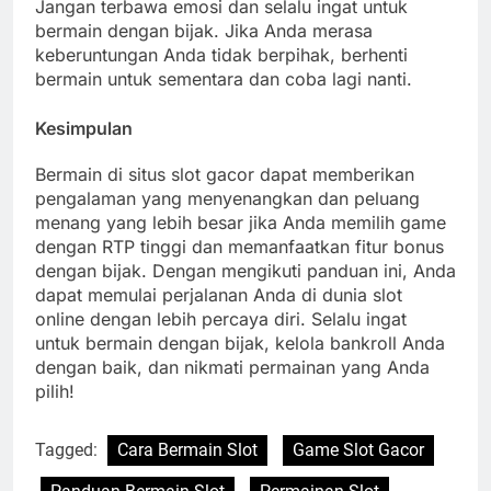
Jangan terbawa emosi dan selalu ingat untuk
bermain dengan bijak. Jika Anda merasa
keberuntungan Anda tidak berpihak, berhenti
bermain untuk sementara dan coba lagi nanti.
Kesimpulan
Bermain di situs slot gacor dapat memberikan
pengalaman yang menyenangkan dan peluang
menang yang lebih besar jika Anda memilih game
dengan RTP tinggi dan memanfaatkan fitur bonus
dengan bijak. Dengan mengikuti panduan ini, Anda
dapat memulai perjalanan Anda di dunia slot
online dengan lebih percaya diri. Selalu ingat
untuk bermain dengan bijak, kelola bankroll Anda
dengan baik, dan nikmati permainan yang Anda
pilih!
Tagged:
Cara Bermain Slot
Game Slot Gacor