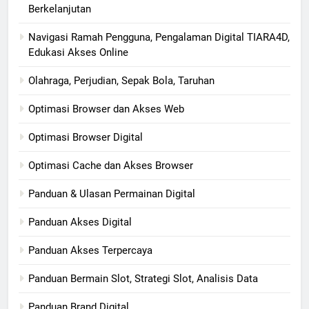
Berkelanjutan
Navigasi Ramah Pengguna, Pengalaman Digital TIARA4D,
Edukasi Akses Online
Olahraga, Perjudian, Sepak Bola, Taruhan
Optimasi Browser dan Akses Web
Optimasi Browser Digital
Optimasi Cache dan Akses Browser
Panduan & Ulasan Permainan Digital
Panduan Akses Digital
Panduan Akses Terpercaya
Panduan Bermain Slot, Strategi Slot, Analisis Data
Panduan Brand Digital