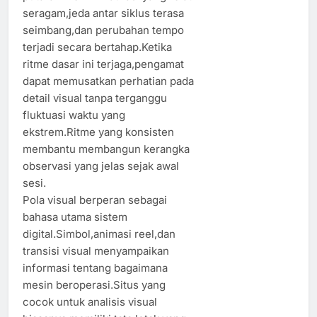
seragam,jeda antar siklus terasa
seimbang,dan perubahan tempo
terjadi secara bertahap.Ketika
ritme dasar ini terjaga,pengamat
dapat memusatkan perhatian pada
detail visual tanpa terganggu
fluktuasi waktu yang
ekstrem.Ritme yang konsisten
membantu membangun kerangka
observasi yang jelas sejak awal
sesi.
Pola visual berperan sebagai
bahasa utama sistem
digital.Simbol,animasi reel,dan
transisi visual menyampaikan
informasi tentang bagaimana
mesin beroperasi.Situs yang
cocok untuk analisis visual