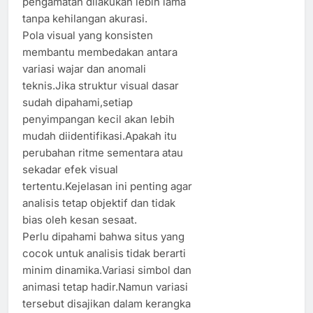
pengamatan dilakukan lebih lama
tanpa kehilangan akurasi.
Pola visual yang konsisten
membantu membedakan antara
variasi wajar dan anomali
teknis.Jika struktur visual dasar
sudah dipahami,setiap
penyimpangan kecil akan lebih
mudah diidentifikasi.Apakah itu
perubahan ritme sementara atau
sekadar efek visual
tertentu.Kejelasan ini penting agar
analisis tetap objektif dan tidak
bias oleh kesan sesaat.
Perlu dipahami bahwa situs yang
cocok untuk analisis tidak berarti
minim dinamika.Variasi simbol dan
animasi tetap hadir.Namun variasi
tersebut disajikan dalam kerangka