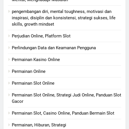
pengembangan diri, mental toughness, motivasi dan
inspirasi, disiplin dan konsistensi, strategi sukses, life
skills, growth mindset
Perjudian Online, Platform Slot
Perlindungan Data dan Keamanan Pengguna
Permainan Kasino Online
Permainan Online
Permainan Slot Online
Permainan Slot Online, Strategi Judi Online, Panduan Slot
Gacor
Permainan Slot, Casino Online, Panduan Bermain Slot
Permainan, Hiburan, Strategi