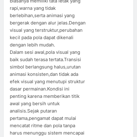
biasanya memiliki tata letak yang
rapi,warna yang tidak
berlebihan,serta animasi yang
bergerak dengan alur jelas.Dengan
visual yang terstruktur,perubahan
kecil pada pola dapat dikenali
dengan lebih mudah.
Dalam sesi awal,pola visual yang
baik sudah terasa tertata.Transisi
simbol berlangsung halus,urutan
animasi konsisten,dan tidak ada
efek visual yang menutupi struktur
dasar permainan.Kondisi ini
penting karena memberikan titik
awal yang bersih untuk
analisis.Sejak putaran
pertama,pengamat dapat mulai
mencatat ritme dan pola tanpa
harus menunggu sistem mencapai