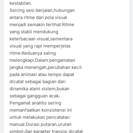
kestabilan.
Seiring sesi berjalan,hubungan
antara ritme dan pola visual
menjadi semakin terlihat.Ritme
yang stabil mendukung
keterbacaan visual,sementara
visual yang rapi memperjelas
ritme.Keduanya saling
melengkapi.Dalam pengamatan
jangka menengah,perubahan kecil
pada animasi atau tempo dapat
dicatat sebagai bagian dari
dinamika alami sistem,bukan
sebagai gangguan acak.
Pengamat analitis sering
memanfaatkan konsistensi ini
untuk melakukan pencatatan
manual.Durasi putaran,urutan
simbol,dan karakter transisi dicatat