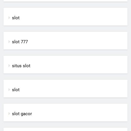
slot
slot 777
situs slot
slot
slot gacor