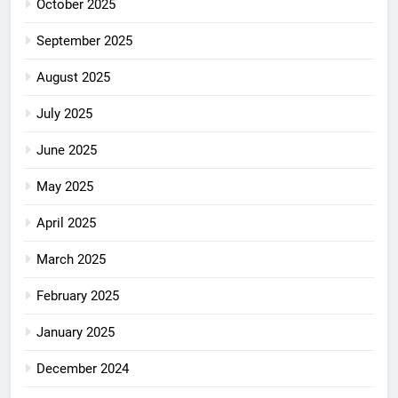
October 2025
September 2025
August 2025
July 2025
June 2025
May 2025
April 2025
March 2025
February 2025
January 2025
December 2024