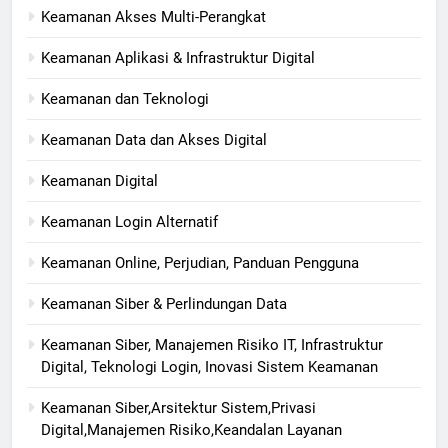
Keamanan Akses Multi-Perangkat
Keamanan Aplikasi & Infrastruktur Digital
Keamanan dan Teknologi
Keamanan Data dan Akses Digital
Keamanan Digital
Keamanan Login Alternatif
Keamanan Online, Perjudian, Panduan Pengguna
Keamanan Siber & Perlindungan Data
Keamanan Siber, Manajemen Risiko IT, Infrastruktur
Digital, Teknologi Login, Inovasi Sistem Keamanan
Keamanan Siber,Arsitektur Sistem,Privasi
Digital,Manajemen Risiko,Keandalan Layanan