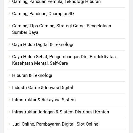
Gaming, Panduan Pemula, Teknologi Hiburan
Gaming, Panduan, Champion4D
Gaming, Tips Gaming, Strategi Game, Pengelolaan
Sumber Daya
Gaya Hidup Digital & Teknologi
Gaya Hidup Sehat, Pengembangan Diri, Produktivitas,
Kesehatan Mental, Self-Care
Hiburan & Teknologi
Industri Game & Inovasi Digital
Infrastruktur & Rekayasa Sistem
Infrastruktur Jaringan & Sistem Distribusi Konten
Judi Online, Pembayaran Digital, Slot Online