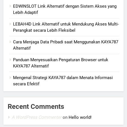
EDWINSLOT Link Alternatif dengan Sistem Akses yang
Lebih Adaptif
LEBAH4D Link Alternatif untuk Mendukung Akses Multi-
Perangkat secara Lebih Fleksibel
Cara Menjaga Data Pribadi saat Menggunakan KAYA787
Alternatif
Panduan Menyesuaikan Pengaturan Browser untuk
KAYA787 Alternatif
Mengenal Strategi KAYA787 dalam Menata Informasi
secara Efektif
Recent Comments
A WordPress Commenter
on
Hello world!