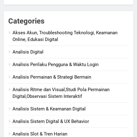
Categories
Akses Akun, Troubleshooting Teknologi, Keamanan
Online, Edukasi Digital
Analisis Digital
Analisis Perilaku Pengguna & Waktu Login
Analisis Permainan & Strategi Bermain
Analisis Ritme dan Visual,Studi Pola Permainan
Digital,Observasi Sistem Interaktif
Analisis Sistem & Keamanan Digital
Analisis Sistem Digital & UX Behavior
Analisis Slot & Tren Harian