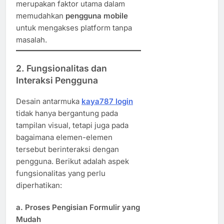
merupakan faktor utama dalam
memudahkan
pengguna mobile
untuk mengakses platform tanpa
masalah.
2.
Fungsionalitas dan
Interaksi Pengguna
Desain antarmuka
kaya787 login
tidak hanya bergantung pada
tampilan visual, tetapi juga pada
bagaimana elemen-elemen
tersebut berinteraksi dengan
pengguna. Berikut adalah aspek
fungsionalitas yang perlu
diperhatikan:
a.
Proses Pengisian Formulir yang
Mudah