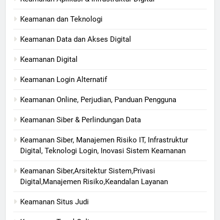
Keamanan dan Teknologi
Keamanan Data dan Akses Digital
Keamanan Digital
Keamanan Login Alternatif
Keamanan Online, Perjudian, Panduan Pengguna
Keamanan Siber & Perlindungan Data
Keamanan Siber, Manajemen Risiko IT, Infrastruktur
Digital, Teknologi Login, Inovasi Sistem Keamanan
Keamanan Siber,Arsitektur Sistem,Privasi
Digital,Manajemen Risiko,Keandalan Layanan
Keamanan Situs Judi