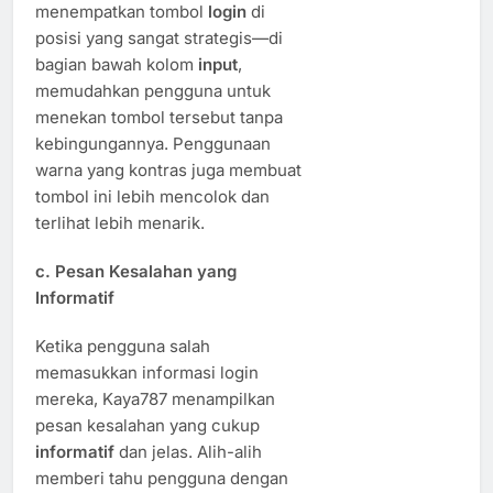
menempatkan tombol
login
di
posisi yang sangat strategis—di
bagian bawah kolom
input
,
memudahkan pengguna untuk
menekan tombol tersebut tanpa
kebingungannya. Penggunaan
warna yang kontras juga membuat
tombol ini lebih mencolok dan
terlihat lebih menarik.
c.
Pesan Kesalahan yang
Informatif
Ketika pengguna salah
memasukkan informasi login
mereka, Kaya787 menampilkan
pesan kesalahan yang cukup
informatif
dan jelas. Alih-alih
memberi tahu pengguna dengan