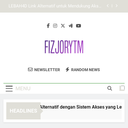
Skip
Cara Menjaga Data Pribadi saat Menggunakan
to
KAYA787 Alternatif
content
Panduan Menyesuaikan Pengaturan Browser
untuk KAYA787 Alternatif
EDWINSLOT Link Alternatif dengan Sistem Akses
yang Lebih Adaptif
LEBAH4D Link Alternatif untuk Mendukung Akses
Multi-Perangkat secara Lebih Fleksibel
Cara Menjaga Data Pribadi saat Menggunakan
KAYA787 Alternatif
Fizjo Rytm
Dapatkan Perawatan Fisioterapi Profesional
Panduan Menyesuaikan Pengaturan Browser
NEWSLETTER
RANDOM NEWS
untuk KAYA787 Alternatif
Di Fizjo Rytm Untuk Kesehatan Tubuh
Optimal.
MENU
WINSLOT Link Alternatif dengan Sistem Akses yang Lebih Ada
HEADLINES
Weeks Ago