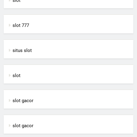
slot
slot 777
situs slot
slot
slot gacor
slot gacor