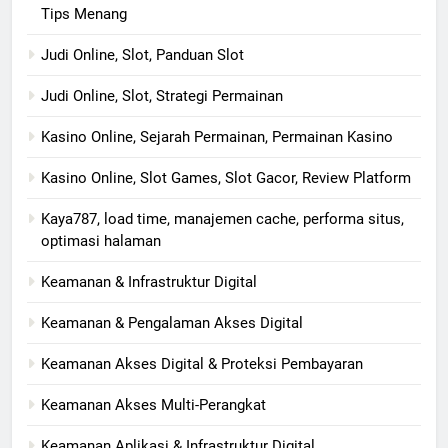
Tips Menang
Judi Online, Slot, Panduan Slot
Judi Online, Slot, Strategi Permainan
Kasino Online, Sejarah Permainan, Permainan Kasino
Kasino Online, Slot Games, Slot Gacor, Review Platform
Kaya787, load time, manajemen cache, performa situs,
optimasi halaman
Keamanan & Infrastruktur Digital
Keamanan & Pengalaman Akses Digital
Keamanan Akses Digital & Proteksi Pembayaran
Keamanan Akses Multi-Perangkat
Keamanan Aplikasi & Infrastruktur Digital