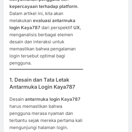
kepercayaan terhadap platform
.
Dalam artikel ini, kita akan
melakukan
evaluasi antarmuka
login Kaya787
dari perspektif
UX
,
menganalisis berbagai elemen
desain dan interaksi untuk
memastikan bahwa pengalaman
login tersebut optimal bagi
pengguna.
1.
Desain dan Tata Letak
Antarmuka Login Kaya787
Desain
antarmuka login Kaya787
harus memastikan bahwa
pengguna merasa nyaman dan
terbantu sejak mereka pertama kali
mengunjungi halaman login.