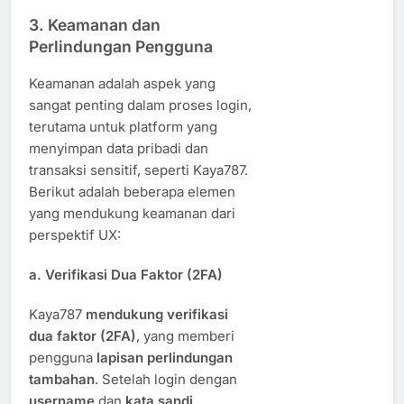
3.
Keamanan dan
Perlindungan Pengguna
Keamanan adalah aspek yang
sangat penting dalam proses login,
terutama untuk platform yang
menyimpan data pribadi dan
transaksi sensitif, seperti Kaya787.
Berikut adalah beberapa elemen
yang mendukung keamanan dari
perspektif UX:
a.
Verifikasi Dua Faktor (2FA)
Kaya787
mendukung verifikasi
dua faktor (2FA)
, yang memberi
pengguna
lapisan perlindungan
tambahan
. Setelah login dengan
username
dan
kata sandi
,