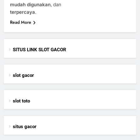
mudah digunakan
, dan
terpercaya
.
Read More
SITUS LINK SLOT GACOR
slot gacor
slot toto
situs gacor