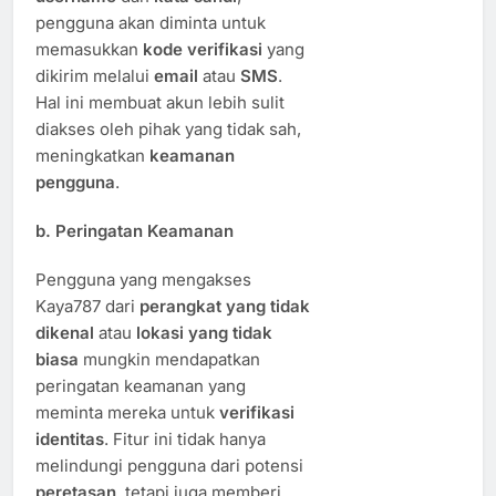
pengguna akan diminta untuk
memasukkan
kode verifikasi
yang
dikirim melalui
email
atau
SMS
.
Hal ini membuat akun lebih sulit
diakses oleh pihak yang tidak sah,
meningkatkan
keamanan
pengguna
.
b.
Peringatan Keamanan
Pengguna yang mengakses
Kaya787 dari
perangkat yang tidak
dikenal
atau
lokasi yang tidak
biasa
mungkin mendapatkan
peringatan keamanan yang
meminta mereka untuk
verifikasi
identitas
. Fitur ini tidak hanya
melindungi pengguna dari potensi
peretasan
, tetapi juga memberi