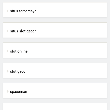
situs terpercaya
situs slot gacor
slot online
slot gacor
spaceman