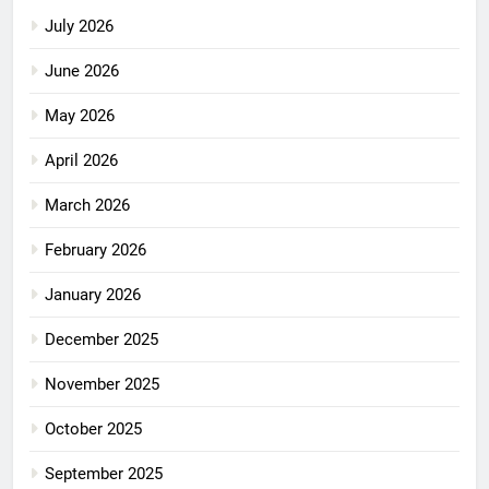
July 2026
June 2026
May 2026
April 2026
March 2026
February 2026
January 2026
December 2025
November 2025
October 2025
September 2025