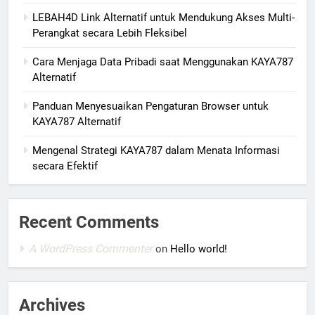
LEBAH4D Link Alternatif untuk Mendukung Akses Multi-
Perangkat secara Lebih Fleksibel
Cara Menjaga Data Pribadi saat Menggunakan KAYA787
Alternatif
Panduan Menyesuaikan Pengaturan Browser untuk
KAYA787 Alternatif
Mengenal Strategi KAYA787 dalam Menata Informasi
secara Efektif
Recent Comments
A WordPress Commenter
on
Hello world!
Archives