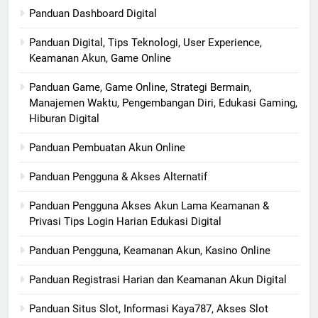
Panduan Dashboard Digital
Panduan Digital, Tips Teknologi, User Experience,
Keamanan Akun, Game Online
Panduan Game, Game Online, Strategi Bermain,
Manajemen Waktu, Pengembangan Diri, Edukasi Gaming,
Hiburan Digital
Panduan Pembuatan Akun Online
Panduan Pengguna & Akses Alternatif
Panduan Pengguna Akses Akun Lama Keamanan &
Privasi Tips Login Harian Edukasi Digital
Panduan Pengguna, Keamanan Akun, Kasino Online
Panduan Registrasi Harian dan Keamanan Akun Digital
Panduan Situs Slot, Informasi Kaya787, Akses Slot